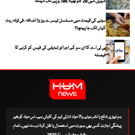
شہروں میں 20 کلو تھیلا 100 روپے تک مہنگا
سونے کی قیمت میں مسلسل تیسرے روز بڑا اضافہ ، فی تولہ ریٹ
کہاں تک جا پہنچا؟
پی ٹی اے کا ای سم کے اجرا اور تبدیلی کی فیس کم کرنے کا
فیصلہ
ہم نیوز پر شائع یا نشر ہونے والا مواد ادارتی ٹیم کی کاوش ہے۔ اس مواد کو بغیر
پیشگی اجازت کسی بھی صورت میں استعمال یا نقل کرنا درست نہیں۔ تمام