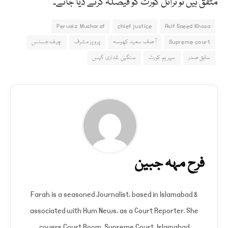
متفق ہیں تو ٹرائل کورٹ کو فیصلہ کرنے دیا جائے۔
Pervaiz Musharaf
chief justice
Asif Saeed Khosa
Supreme court
آصف سعید کھوسہ
پرویز مشرف
چیف جسٹس
سابق صدر
سپریم کورٹ
سنگین غداری کیس
فرح مہہ جبین
Farah is a seasoned Journalist, based in Islamabad &
associated with Hum News, as a Court Reporter. She
covers Court Room, Supreme Court, Islamabad