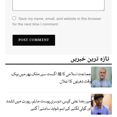
Save my name, email, and website in this browser
for the next time I comment.
تازہ ترین خبریں
جماعت اسلامی کا 16 اگست سے ملک بھر میں بیک
وقت دھرنوں کا اعلان
میر رضا علی کیس: دوسری پوسٹ مارٹم رپورٹ میں تشدد
اور گولی لگنے کے اہم شواہد سامنے آگئے