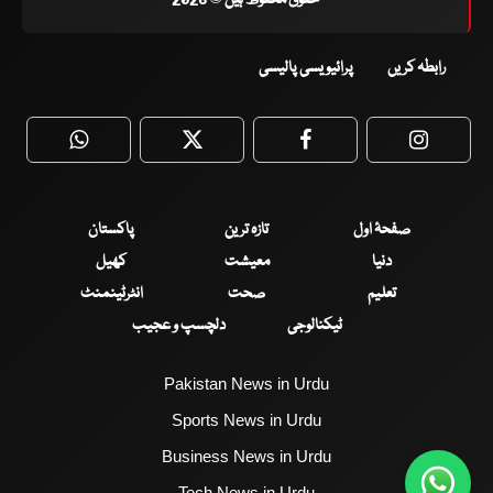
حقوق محفوظ ہیں © 2026
رابطہ کریں
پرائیویسی پالیسی
WhatsApp
Twitter
Facebook
Faceboo
صفحۂ اول
تازہ ترین
پاکستان
دنیا
معیشت
کھیل
تعلیم
صحت
انٹرٹینمنٹ
ٹیکنالوجی
دلچسپ و عجیب
Pakistan News in Urdu
Sports News in Urdu
Business News in Urdu
Tech News in Urdu