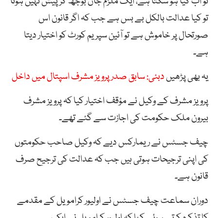
تو اب کیا ہو سکتا ہے، ایک ملزم جان بوجھ کر پیش نہیں ہوتا
تو کیا عدالت بالکل بے بس ہے جب کہ اگر قانون اس
صورتحال پر خاموش ہے تو آئین سپریم کورٹ کو اختیار دیتا
ہے۔
یہ بھی پڑھیں
دبئی: سابق صدر پرویز مشرف اسپتال میں داخل
پرویز مشرف کے وکیل نے مؤقف اختیار کیا کہ پرویز مشرف
بیرون ملک حکومت کی اجازت سے گئے تھے۔
چیف جسٹس نے ریمارکس دیے کہ وکیل صاحب حکومتوں
کی اپنی ترجیحات ہوتی ہیں جب کہ عدالت کی ترجیح صرف
قانون ہے۔
دوران سماعت چیف جسٹس نے اولیور کرامویل کے مقدمے
کا تذکرہ کرتے ہوئے کہا کہ اولیور کرامویل نے ایک