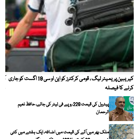
کیریبین پریمیئر لیگ ، قومی کرکٹرز کو این او سی 19 اگست کو جاری
آز
کرنے کا فیصلہ
چھی
پیٹرول کی قیمت 228 روپے فی لیٹر کی جائے، حافظ نعیم
الرحمان
ملک بھر میں آٹے کی قیمت میں اضافہ، ایک ہفتے میں کئی