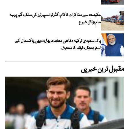
حکومت سے مذاکرات ناکام، گڈز ٹرانسپورٹرز کی ملک گیر پہیہ
جام ہڑتال شروع
پاک سعودی ترکیہ دفاعی معاہدہ، بھارت بھی پاکستان کے
اسٹریٹجک فوائد کا معترف
مقبول ترین خبریں