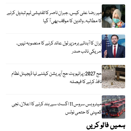
میر رضا علی کیس، جبران ناصر کا تفتیشی ٹیم تبدیل کرنے
کا مطالبہ، والدین کا موقف بھی آ گیا
ایران کا آبنائے ہرمز پر ٹول عائد کرنے کا منصوبہ نہیں،
امریکی نائب صدر
حج 2027: پرائیویٹ حج آپریشن کیلئے نیا ڈیجیٹل نظام
نافذ کرنے کا فیصلہ
میٹرو بس سروس 11 اگست سے بند کرنے کا اعلان، نجی
کمپنی کا حتمی نوٹس
ہمیں فالو کریں