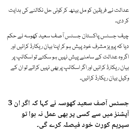
عدالت نے فریقین کو مل بیٹھ کر کوئی حل نکالنے کی ہدایت
کر دی۔
چیف جسٹس پاکستان جسٹس آصف سعید کھوسہ نے حکم
دیا کہ پرویز مشرف خود پیش ہو کر اپنا بیان ریکارڈ کرائیں اور
اگر وہ عدالت کے سامنے پیش نہیں ہو سکتے تو اسکائپ پر
بیان ریکارڈ کرائیں اور اگر اسکائپ پر بھی نہیں کراتے تو ان کے
وکیل بیان ریکارڈ کرائیں۔
جسٹس آصف سعید کھوسہ نے کہا کہ اگر ان 3
آپشنز میں سے کسی پر بھی عمل نہ ہوا تو
سپریم کورٹ خود فیصلہ کرے گی۔