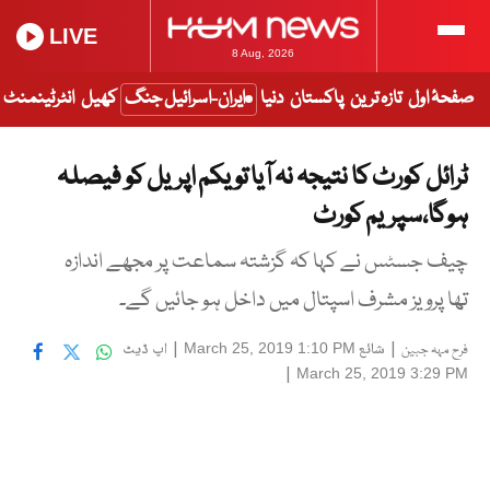
LIVE
8 Aug, 2026
صفحۂ اول
تازہ ترین
پاکستان
دنیا
ایران-اسرائیل جنگ
کھیل
انٹرٹینمنٹ
ٹرائل کورٹ کا نتیجہ نہ آیا تو یکم اپریل کو فیصلہ
ہوگا،سپریم کورٹ
چیف جسٹس نے کہا کہ گزشتہ سماعت پر مجھے اندازہ
تھا پرویز مشرف اسپتال میں داخل ہو جائیں گے۔
|
شائع
|
اپ ڈیٹ
March 25, 2019 1:10 PM
فرح مہہ جبین
|
March 25, 2019 3:29 PM