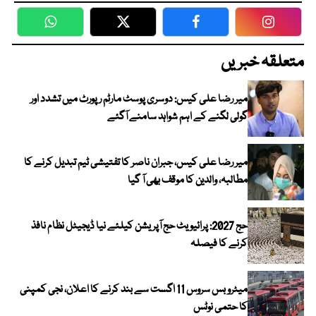
WhatsApp
Twitter
Facebook
Faceboo
متعلقہ خبریں
میر رضا علی کیس: دوسری پوسٹ مارٹم رپورٹ میں تشدد اور
گولی لگنے کے اہم شواہد سامنے آگئے
میر رضا علی کیس، جبران ناصر کا تفتیشی ٹیم تبدیل کرنے کا
مطالبہ، والدین کا موقف بھی آ گیا
حج 2027: پرائیویٹ حج آپریشن کیلئے نیا ڈیجیٹل نظام نافذ
کرنے کا فیصلہ
میٹرو بس سروس 11 اگست سے بند کرنے کا اعلان، نجی کمپنی
کا حتمی نوٹس