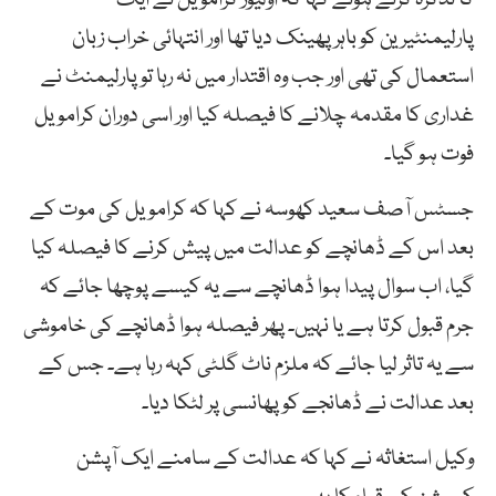
پارلیمنٹیرین کو باہر پھینک دیا تھا اور انتہائی خراب زبان
استعمال کی تھی اور جب وہ اقتدار میں نہ رہا تو پارلیمنٹ نے
غداری کا مقدمہ چلانے کا فیصلہ کیا اور اسی دوران کرامویل
فوت ہو گیا۔
جسٹس آصف سعید کھوسہ نے کہا کہ کرامویل کی موت کے
بعد اس کے ڈھانچے کو عدالت میں پیش کرنے کا فیصلہ کیا
گیا، اب سوال پیدا ہوا ڈھانچے سے یہ کیسے پوچھا جائے کہ
جرم قبول کرتا ہے یا نہیں۔ پھر فیصلہ ہوا ڈھانچے کی خاموشی
سے یہ تاثر لیا جائے کہ ملزم ناٹ گلٹی کہہ رہا ہے۔ جس کے
بعد عدالت نے ڈھانجے کو پھانسی پر لٹکا دیا۔
وکیل استغاثہ نے کہا کہ عدالت کے سامنے ایک آپشن