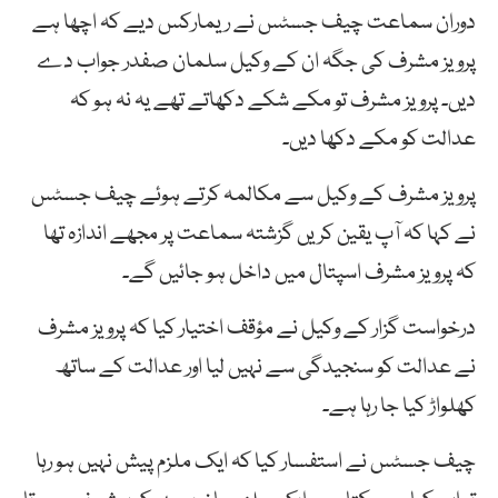
دوران سماعت چیف جسٹس نے ریمارکس دیے کہ اچھا ہے
پرویز مشرف کی جگہ ان کے وکیل سلمان صفدر جواب دے
دیں۔ پرویز مشرف تو مکے شکے دکھاتے تھے یہ نہ ہو کہ
عدالت کو مکے دکھا دیں۔
پرویز مشرف کے وکیل سے مکالمہ کرتے ہوئے چیف جسٹس
نے کہا کہ آپ یقین کریں گزشتہ سماعت پر مجھے اندازہ تھا
کہ پرویز مشرف اسپتال میں داخل ہو جائیں گے۔
درخواست گزار کے وکیل نے مؤقف اختیار کیا کہ پرویز مشرف
نے عدالت کو سنجیدگی سے نہیں لیا اور عدالت کے ساتھ
کھلواڑ کیا جا رہا ہے۔
چیف جسٹس نے استفسار کیا کہ ایک ملزم پیش نہیں ہو رہا