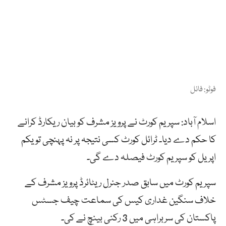
فوٹو: فائل
اسلام آباد: سپریم کورٹ نے پرویز مشرف کو بیان ریکارڈ کرانے
کا حکم دے دیا۔ ٹرائل کورٹ کسی نتیجہ پر نہ پہنچی تو یکم
اپریل کو سپریم کورٹ فیصلہ دے گی۔
سپریم کورٹ میں سابق صدر جنرل ریٹائرڈ پرویز مشرف کے
خلاف سنگین غداری کیس کی سماعت چیف جسٹس
پاکستان کی سربراہی میں 3 رکنی بینچ نے کی۔