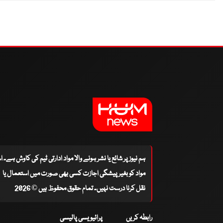
ہم نیوز پر شائع یا نشر ہونے والا مواد ادارتی ٹیم کی کاوش ہے۔ 
مواد کو بغیر پیشگی اجازت کسی بھی صورت میں استعمال یا
نقل کرنا درست نہیں۔ تمام حقوق محفوظ ہیں © 2026
رابطہ کریں
پرائیویسی پالیسی