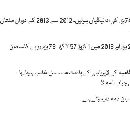
گمشدہ سامان کی مد میں مسافروں کو 2کروڑ 19لاکھ 74ہزار کی ادائیگیاں ہوئیں۔ 2012 سے 2013 کے دوران ملتان
کراچی ایئر پورٹ سے2014 ، 2015 کے دوران 24 لاکھ 23 ہزار اور 2016 میں 1 کروڑ 57 لاکھ 76 ہزار روپے کاسامان
تظامیہ کی لاپرواہی کے باعث مسلسل غائب ہوتا رہا۔
ران ذمہ دار ہوتے ہے۔