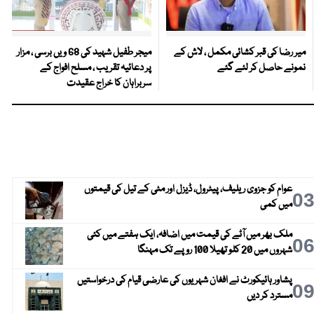
میر رضا کی قبر کشائی مکمل ، لاش کے
میجر طفیل شہید کی 68 ویں برسی ، مزار
نمونے حاصل کر لئے گئے
پر دعائیہ تقریب ، مسلح افواج کے
سربراہان کا خراج عقیدت
عوام کو جزوی ریلیف، پیٹرول، ڈیزل اور مٹی کے تیل کی قیمتوں
0
میں کمی
ملک بھر میں آٹے کی قیمت میں اضافہ، ایک ہفتے میں کئی
0
شہروں میں 20 کلو تھیلا 100 روپے تک مہنگا
پشاور ہائیکورٹ نے افغان شہریوں کی عارضی قیام کی درخواستیں
0
مسترد کر دیں