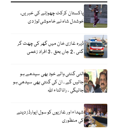
پاکستان کرکٹ چھوڑنے کی خبریں،
خوشدل شاہ نے خاموشی توڑ دی
ڈیرہ غازی خان میں گھر کی چھت گر
گئی ، 2 جاں بحق ، 3 افراد زخمی
الٹی گنتی والے خود بھی سیدھے ہو
جائیں گے ، ان کی گنتی بھی سیدھی ہو
جائیگی ، رانا ثناء اللہ
شہداء اور غازیوں کو سول ایوارڈز دینے
کی منظوری