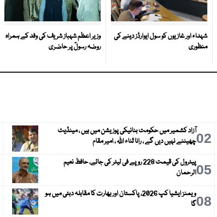
شہداء اور غازیوں کو سول ایوارڈز دینے کی
وزیر اعظم شہباز شریف کی وفد کے ہمراہ
منظوری
روضہ رسولؐ پر حاضری
آزاد کشمیر میں حکومت بنانیکی پوزیشن میں ہیں ، مینڈیٹ
3
02
چھیننے نہیں دیں گے ، رانا ثناء اللہ ، امیر مقام
پیٹرول کی قیمت 228 روپے فی لیٹر کی جائے، حافظ نعیم
6
05
الرحمان
ویمنز ایشیا کپ 2026، پاکستان اور بھارت کا مقابلہ دبئی میں ہو
9
08
گا