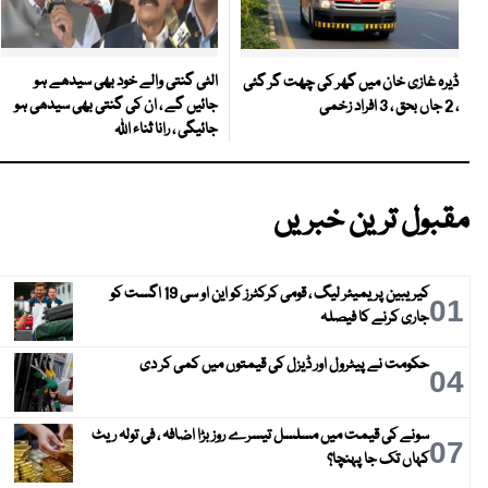
الٹی گنتی والے خود بھی سیدھے ہو
ڈیرہ غازی خان میں گھر کی چھت گر گئی
جائیں گے ، ان کی گنتی بھی سیدھی ہو
، 2 جاں بحق ، 3 افراد زخمی
جائیگی ، رانا ثناء اللہ
مقبول ترین خبریں
کیریبین پریمیئر لیگ ، قومی کرکٹرز کو این او سی 19 اگست کو
01
جاری کرنے کا فیصلہ
حکومت نے پیٹرول اور ڈیزل کی قیمتوں میں کمی کر دی
04
سونے کی قیمت میں مسلسل تیسرے روز بڑا اضافہ ، فی تولہ ریٹ
07
کہاں تک جا پہنچا؟