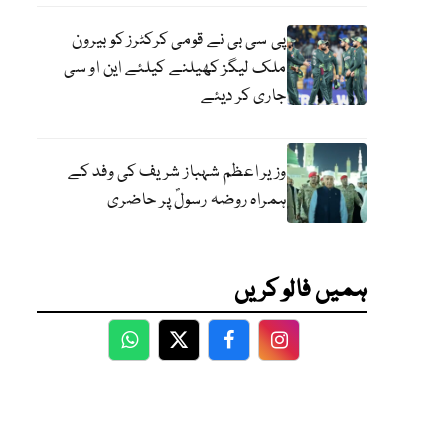
پی سی بی نے قومی کرکٹرز کو بیرون
ملک لیگز کھیلنے کیلئے این او سی
جاری کر دیئے
وزیر اعظم شہباز شریف کی وفد کے
ہمراہ روضہ رسولؐ پر حاضری
ہمیں فالو کریں
WhatsApp
Twitter
Facebook
Facebook