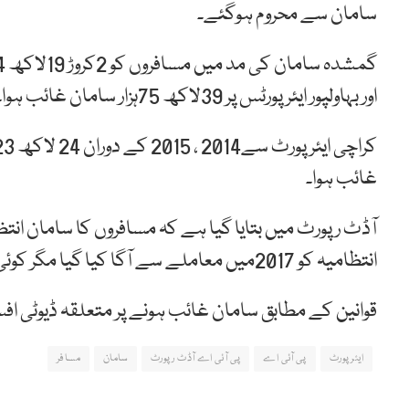
سامان سے محروم ہوگئے۔
اور بہاولپور ایئرپورٹس پر 39لاکھ 75ہزار سامان غائب ہوا۔
غائب ہوا۔
آڈٹ رپورٹ میں بتایا گیا ہے کہ مسافروں کا سامان ان
انتظامیہ کو 2017میں معاملے سے آگا کیا گیا مگر کوئی جواب نہ ملا
قوانین کے مطابق سامان غائب ہونے پر متعلقہ ڈیوٹی افس
ایئرپورٹ
پی آئی اے
پی آئی اے آڈٹ رپورٹ
سامان
مسافر