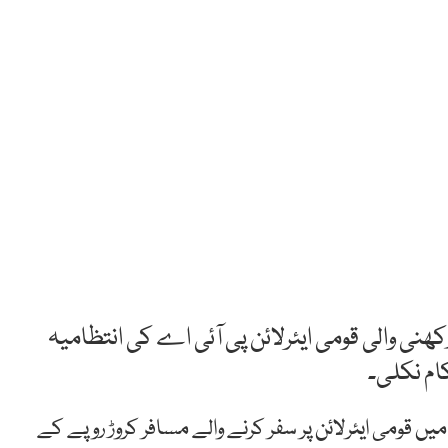
ھنی والی قومی ایئرلائن پی آئی اے کی انتظامیہ
ام نکلی۔
مذکورہ عرصے میں قومی ایئرلائن پر سفر کرنے والے مسافر کروڑ روپے کے