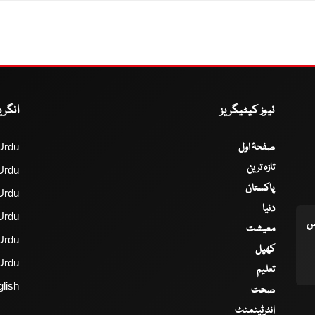
نیوز کیٹیگریز
انگر
صفحۂ اول
Urdu
تازہ ترین
Urdu
پاکستان
Urdu
دنیا
Urdu
اس
معیشت
Urdu
کھیل
Urdu
تعلیم
lish
صحت
انٹرٹینمنٹ