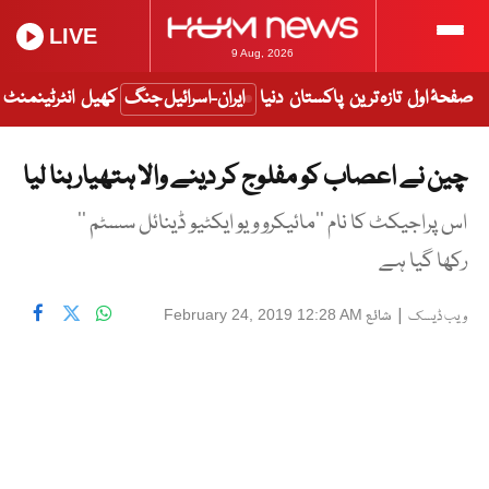
LIVE
9 Aug, 2026
صفحۂ اول
تازہ ترین
پاکستان
دنیا
ایران-اسرائیل جنگ
کھیل
انٹرٹینمنٹ
چین نے اعصاب کو مفلوج کر دینے والا ہتھیار بنا لیا
اس پراجیکٹ کا نام ’’مائیکرو ویو ایکٹیو ڈینائل سسٹم ’’
رکھا گیا ہے
|
شائع
February 24, 2019 12:28 AM
ویب ڈیسک