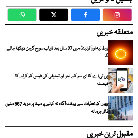
WhatsApp
Twitter
Facebook
Faceboo
متعلقہ خبریں
برطانیہ اور آئرلینڈ میں 27 سال بعد نایاب سورج گرہن دیکھا جائے
گا
پی ٹی اے کا ای سم کے اجرا اور تبدیلی کی فیس کم کرنے کا
فیصلہ
بچوں کو خطرات سے بروقت آگاہ نہ کرنے پر میٹا پر مزید 567 ملین
ڈالر جرمانہ
مقبول ترین خبریں