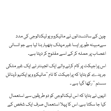
چین کے سائنسدانوں نے مائیکرو ویو ٹیکنالوجی کی مدد
سےمبینہ طور پر ایسا غیر مہلک ہتھیار بنا لیا ہے جو انسانی
اعصاب پر حملہ کر کے اسے مفلوج کر دیتا ہے۔
اس پراجیکٹ پر کام کرنے والے ایک انجینئر نے ایک غیر ملکی
جریدے کو بتایا کہ پراجیکٹ کا نام ’’مائیکرو ویو ایکٹیو ڈینائل
سسٹم ’’ رکھا گیا ہے ۔
انہوں نے بتایا کہ اس ٹیکنالوجی کو دو طریقوں سے استعمال
کیا جا سکتا ہے، اس کا پہلا استعمال صرف ایک شخص کے