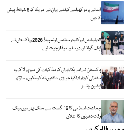
آبنائے ہرمز کھولنے کیلئے ایران نے امریکا کو 6 شرائط پیش
کر دیں
انٹرنیشنل نیوکلیئر سائنس اولمپیاڈ 2026، پاکستان نے
ایک گولڈ اور دو سلور میڈلز جیت لیے
پاکستان نے امریکا، ایران کو مذاکرات کی میز پر لا کر وہ
سفارتی کردار اداکیا جو بڑی طاقتیں نہ کرسکیں، ساؤتھ
ایشین وائسز
جماعت اسلامی کا 16 اگست سے ملک بھر میں بیک
وقت دھرنوں کا اعلان
ہمیں فالو کریں