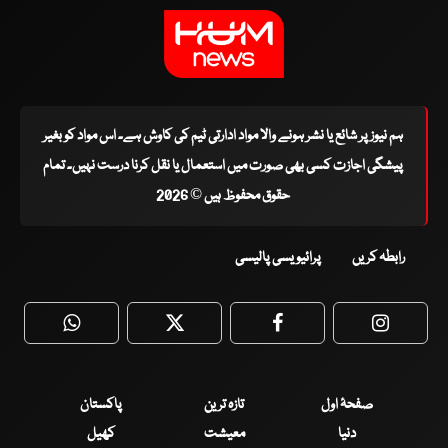
ہم نیوز پر شائع یا نشر ہونے والا مواد ادارتی ٹیم کی کاوش ہے۔ اس مواد کو بغیر
پیشگی اجازت کسی بھی صورت میں استعمال یا نقل کرنا درست نہیں۔ تمام
حقوق محفوظ ہیں © 2026
رابطہ کریں
پرائیویسی پالیسی
WhatsApp
Twitter
Facebook
Faceboo
صفحۂ اول
تازہ ترین
پاکستان
دنیا
معیشت
کھیل