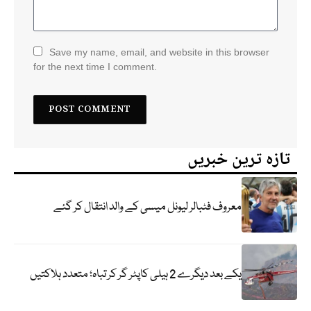
Save my name, email, and website in this browser
for the next time I comment.
تازہ ترین خبریں
معروف فٹبالر لیونل میسی کے والد انتقال کر گئے
یکے بعد دیگرے 2 ہیلی کاپٹر گر کر تباہ؛ متعدد ہلاکتیں