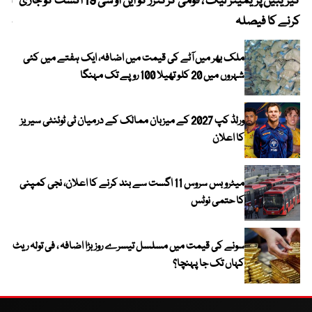
کیریبین پریمیئر لیگ ، قومی کرکٹرز کو این او سی 19 اگست کو جاری
آز
کرنے کا فیصلہ
چھی
ملک بھر میں آٹے کی قیمت میں اضافہ، ایک ہفتے میں کئی
شہروں میں 20 کلو تھیلا 100 روپے تک مہنگا
ورلڈ کپ 2027 کے میزبان ممالک کے درمیان ٹی ٹوئنٹی سیریز
کا اعلان
میٹرو بس سروس 11 اگست سے بند کرنے کا اعلان، نجی کمپنی
کا حتمی نوٹس
سونے کی قیمت میں مسلسل تیسرے روز بڑا اضافہ ، فی تولہ ریٹ
کہاں تک جا پہنچا؟