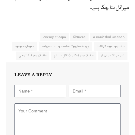
میزائل بنا چکا ہے۔
enemy troops
Chinese
a nonlethal weapon
researchers
microwave radar technology
inflict nerve pain
غیر مہلک ہتھیار
مائیکرو ویو ایکٹیو ڈینائل سسٹم
مائیکرو ویو ٹیکنالوجی
LEAVE A REPLY