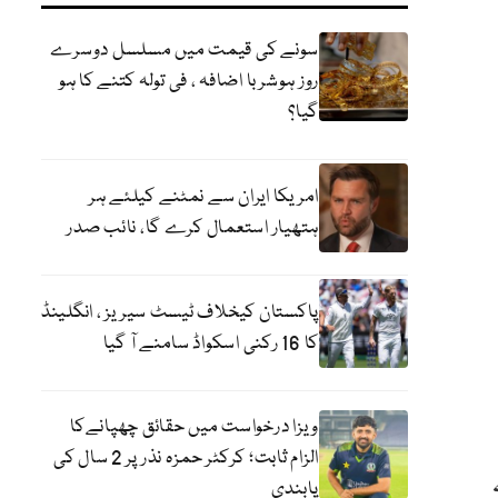
سونے کی قیمت میں مسلسل دوسرے
روز ہوشربا اضافہ ، فی تولہ کتنے کا ہو
گیا؟
امریکا ایران سے نمٹنے کیلئے ہر
ہتھیار استعمال کرے گا، نائب صدر
پاکستان کیخلاف ٹیسٹ سیریز ، انگلینڈ
کا 16 رکنی اسکواڈ سامنے آ گیا
ویزا درخواست میں حقائق چھپانےکا
الزام ثابت؛ کرکٹر حمزہ نذر پر 2 سال کی
ے
پابندی