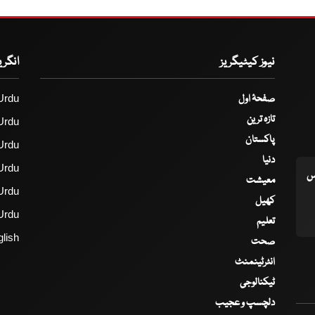
نیوز کیٹیگریز
انگر
صفحۂ اول
Urdu
تازہ ترین
Urdu
پاکستان
Urdu
دنیا
Urdu
اس
معیشت
Urdu
کھیل
Urdu
تعلیم
lish
صحت
انٹرٹینمنٹ
ٹیکنالوجی
دلچسپ و عجیب