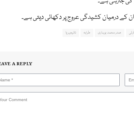
ع کی جارہی ہے۔
ان کے درمیان کشیدگی عروج پر دکھائی دیتی ہے۔
رٹی
صدر محمد بوہاری
طرابہ
نائیجیریا
EAVE A REPLY