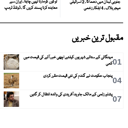
لوگوں کو مارنا نہیں چاہتا ، ایران سے
جنوبی لبنان میں دھماکا ، 2 اسرائیلی
معاہدہ کرنا پسند کروں گا ، ڈونلڈ ٹرمپ
میجر ہلاک ، 4 اہلکار زخمی
مقبول ترین خبریں
مہنگائی کے ستائے شہریوں کیلئے اچھی خبر، آٹے کی قیمت میں
01
کمی
پنجاب حکومت نے گندم کی نئی قیمت مقرر کردی
04
پشاور زلمی کے مالک جاوید آفریدی کی والدہ انتقال کر گئیں
07