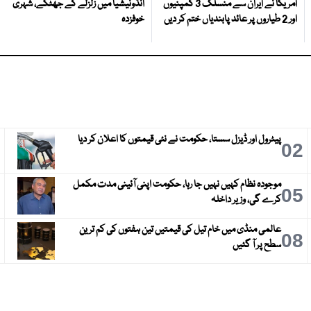
امریکا نے ایران سے منسلک 3 کمپنیوں
انڈونیشیا میں زلزلے کے جھٹکے، شہری
اور 2 طیاروں پر عائد پابندیاں ختم کر دیں
خوفزدہ
پیٹرول اور ڈیزل سستا، حکومت نے نئی قیمتوں کا اعلان کر دیا
3
02
موجودہ نظام کہیں نہیں جا رہا، حکومت اپنی آئینی مدت مکمل
6
05
کرے گی، وزیر داخلہ
عالمی منڈی میں خام تیل کی قیمتیں تین ہفتوں کی کم ترین
9
08
سطح پر آ گئیں