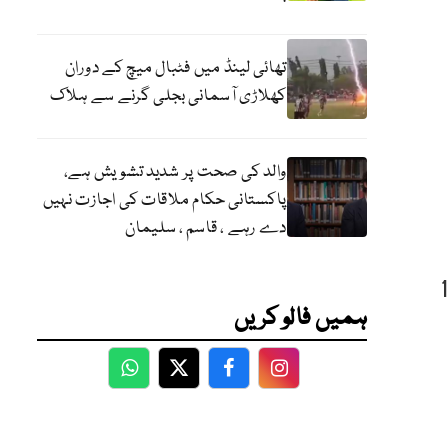
تھائی لینڈ میں فٹبال میچ کے دوران
کھلاڑی آسمانی بجلی گرنے سے ہلاک
والد کی صحت پر شدید تشویش ہے،
پاکستانی حکام ملاقات کی اجازت نہیں
دے رہے ، قاسم ، سلیمان
نسی سے بات چیت میں کہا کہ اسپتال میں 12
ہمیں فالو کریں
WhatsApp
Twitter
Facebook
Facebook