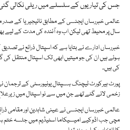
جس کی تیاریوں کے سلسلے میں ریلی نکالی گئی 
عالمی خبررساں ایجنسی کے مطابق نائیجیریا کے صدر 
سال پر محیط تھی لیکن اب وہ آئندہ کی مدت کے لیے بھی
خبررساں ادارے نے بتایا ہے کہ اسپتال ذرائع نے تصدیق 
کی ہیں۔
زخمی لائے گئے تھے جن میں سے نو اسپتال میں زیرعلاج
عالمی خبررساں ایجنسی نے عینی شاہدین اور مقامی ذرا
مچی جب اڈوکیے امیسیکاما اسٹیڈیم میں جلسہ ختم ہو