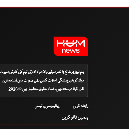
ہم نیوز پر شائع یا نشر ہونے والا مواد ادارتی ٹیم کی کاوش ہے۔ 
مواد کو بغیر پیشگی اجازت کسی بھی صورت میں استعمال یا
نقل کرنا درست نہیں۔ تمام حقوق محفوظ ہیں © 2026
رابطہ کریں
پرائیویسی پالیسی
ہمیں فالو کریں