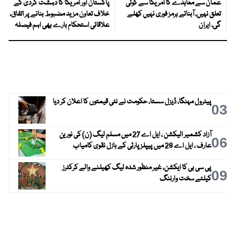
عمان سے معاہدے کا امریکا سے کوئی
پاکستان اور امریکا کا دہشت گردی کے
تعلق نہیں، آبنائے ہرمز فوری نہیں کھلے
خلاف تعاون مزید مضبوط بنانے پر اتفاق،
گی، ایران
علاقائی استحکام بارے بھی اہم فیصلہ
پیٹرول مہنگا، ڈیزل سستا، حکومت نے نئی قیمتوں کا اعلان کر دیا
0
آزاد کشمیر الیکشن ، ایل اے 27 میں مسلم لیگ (ن) کی نورین
0
عارف ، ایل اے 28 میں پیپلز پارٹی کے بازل نقوی کامیاب
پی سی بی کا ایکشن، غیر منظور شدہ لیگ کھیلنے والے کرکٹرز
0
کیلئے سخت وارننگ