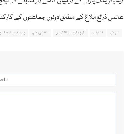
ڈیموکریٹک پارٹی کے درمیان کانٹے دار مقابلے کی توق
عالمی ذرائع ابلاغ کے مطابق دونوں جماعتوں کے کارکن
اسپتال
اسٹیڈیم
آل پروگریسیو کانگریس
انتخابی ریلی
پیپلز ڈیمو کریٹک پا