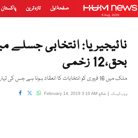
صفحۂ اول
تازہ ترین
پاکستان
6 Aug, 2026
بحق،12 زخمی
ملک میں 16 فروری کو انتخابات کا انعقاد ہونا ہے جس کی تیاریوں کے سلسلے میں ریلی نکالی گئی تھی۔
|
شائع
February 14, 2019 3:10 AM
ویب ڈیسک