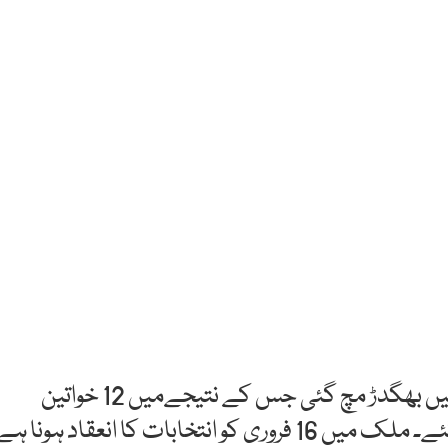
نائیجیریا: صدر محمد بوہاری کی انتخابی جلسے میں بھگدڑ مچ گئی جس کے نتیجےمیں 12 خواتین
سمیت 15 افراد جاں بحق اور ایک درجن زخمی ہوگئے۔ ملک میں 16 فروری کو انتخابات کا انعقاد ہونا ہ