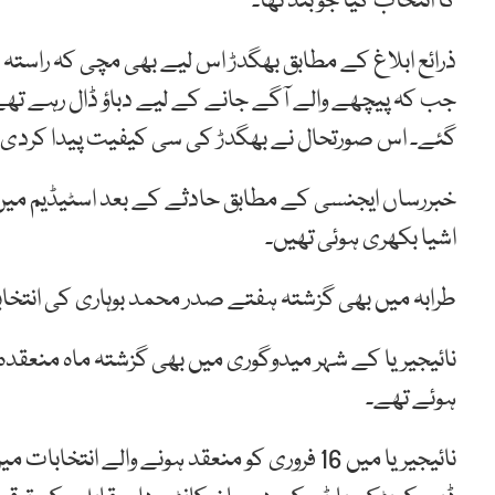
کا انتخاب کیا جو بند تھا۔
ذرائع ابلاغ کے مطابق بھگدڑ اس لیے بھی مچی کہ راستہ ب
جب کہ پیچھے والے آگے جانے کے لیے دباؤ ڈال رہے تھے
گئے۔ اس صورتحال نے بھگدڑ کی سی کیفیت پیدا کردی۔
خبررساں ایجنسی کے مطابق حادثے کے بعد اسٹیڈیم میں ہ
اشیا بکھری ہوئی تھیں۔
طرابہ میں بھی گزشتہ ہفتے صدر محمد بوہاری کی انتخابی 
نائیجیریا کے شہر میدوگوری میں بھی گزشتہ ماہ منعقدہ
ہوئے تھے۔
نائیجیریا میں 16 فروری کو منعقد ہونے والے ا