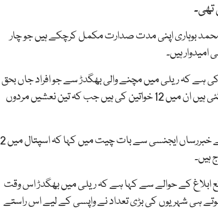
تھی۔
محمد بوہاری اپنی مدت صدارت مکمل کرچکے ہیں جو چار
 امیدوار ہیں۔
کی ہے کہ ریلی میں مچنے والی بھگدڑ سے جو افراد جاں بحق
ہوئے ہیں ان کی جو میتیں ابھی تک اسپتال منتقل کی گئی ہیں ان میں 12 خواتین کی ہیں جب کہ تین نعشیں مردوں
پورٹ ہیرکورٹ ٹیچنگ ہسپتال یونیورسٹی کے ترجمان نے خبررساں ایج
 ہیں۔
ئع ابلاغ کے حوالے سے کہا ہے کہ ریلی میں بھگدڑ اس وقت
تے ہی شہریوں کی بڑی تعداد نے واپسی کے لیے اس راستے