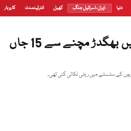
دنیا
ایران-اسرائیل جنگ
کھیل
انٹرٹینمنٹ
کاروبار
نائیجیریا: انتخابی جسلے میں بھگدڑ مچنے سے 15 جاں