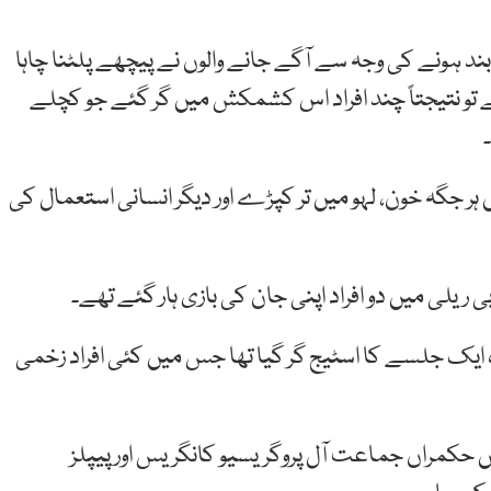
ند ہونے کی وجہ سے آگے جانے والوں نے پیچھے پلٹنا چاہا
 تو نتیجتاً چند افراد اس کشمکش میں گر گئے جو کچلے
ر جگہ خون، لہو میں تر کپڑے اور دیگر انسانی استعمال کی
ریلی میں دو افراد اپنی جان کی بازی ہار گئے تھے۔
 ایک جلسے کا اسٹیج گر گیا تھا جس میں کئی افراد زخمی
نتخابات میں حکمراں جماعت آل پروگریسیو کانگریس اور پیپلز