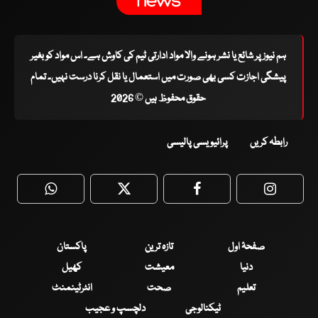
ہم نیوز پر شائع یا نشر ہونے والا مواد ادارتی ٹیم کی کاوش ہے۔ اس مواد کو بغیر
پیشگی اجازت کسی بھی صورت میں استعمال یا نقل کرنا درست نہیں۔ تمام
حقوق محفوظ ہیں © 2026
رابطہ کریں
پرائیویسی پالیسی
WhatsApp
Twitter
Facebook
Faceboo
صفحۂ اول
تازہ ترین
پاکستان
دنیا
معیشت
کھیل
تعلیم
صحت
انٹرٹینمنٹ
ٹیکنالوجی
دلچسپ و عجیب