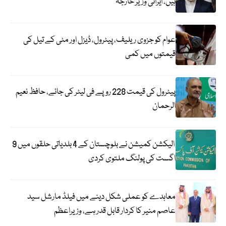
ہیں، ایرانی وزیر خارجہ
عوام کو جزوی ریلیف، پیٹرول، ڈیزل اور مٹی کے تیل کی
قیمتوں میں کمی
پیٹرول کی قیمت 228 روپے فی لیٹر کی جائے، حافظ نعیم
الرحمان
الیکشن کمیشن نے بلوچستان کے 4 بلدیاتی حلقوں میں 9
اگست کی پولنگ ملتوی کردی
معاہدے کو عملی شکل دینے میں فیلڈ مارشل سید
عاصم منیر کا کردار قابل قدر ہے، وزیراعظم