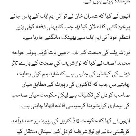
شرمندہ ہوتے ہوں گے۔
انہوں نے کہا کہ عمران خان نے تو آئی ایم ایف کے پاس جانے
پر خودکشی کا اعلان کیا تھا جب کہ پہلی دفعہ کوئی وزیر
اعظم خود آئی ایم ایف سے بھینک مانگنے جا رہا ہے۔
نواز شریف کی صحت کے بارے میں بات کرتے ہوئے خواجہ
محمد آصف نے کہا کہ نواز شریف کی صحت کے بارے تاثر
دینے کی کوشش کی جارہی ہے کہ شاید ہم کوئی رعایت
چاہتے ہیں جب کہ ڈاکٹروں کی رپورٹ کے مطابق میاں
صاحب کو دل کی تکلیف ہے لیکن حکومت میاں صاحب
کی بیماری کو ایشو بنا کر سیاسی فائدہ اٹھانا چاہتی ہے۔
انہوں نے کہا کہ حکومت 6 ڈاکٹروں کی رپورٹ پر عملدرآمد
کو یقینی بنائے اور نواز شریف کو دل کے اسپتال منتقل کیا