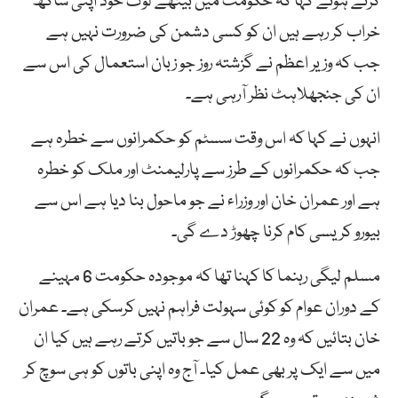
کرتے ہوئے کہا کہ حکومت میں بیٹھے لوگ خود اپنی ساکھ
خراب کر رہے ہیں ان کو کسی دشمن کی ضرورت نہیں ہے
جب کہ وزیر اعظم نے گزشتہ روز جو زبان استعمال کی اس سے
ان کی جنجھلاہٹ نظر آرہی ہے۔
انہوں نے کہا کہ اس وقت سسٹم کو حکمرانوں سے خطرہ ہے
جب کہ حکمرانوں کے طرز سے پارلیمنٹ اور ملک کو خطرہ
ہے اور عمران خان اور وزراء نے جو ماحول بنا دیا ہے اس سے
بیورو کریسی کام کرنا چھوڑ دے گی۔
مسلم لیگی رہنما کا کہنا تھا کہ موجودہ حکومت 6 مہینے
کے دوران عوام کو کوئی سہولت فراہم نہیں کرسکی ہے۔ عمران
خان بتائیں کہ وہ 22 سال سے جو باتیں کرتے رہے ہیں کیا ان
میں سے ایک پر بھی عمل کیا۔ آج وہ اپنی باتوں کو ہی سوچ کر