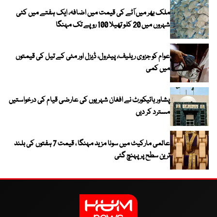
ملک بھر میں آٹے کی قیمت میں اضافہ، ایک ہفتے میں کئی
شہروں میں 20 کلو تھیلا 100 روپے تک مہنگا
عوام کو جزوی ریلیف، پیٹرول، ڈیزل اور مٹی کے تیل کی قیمتوں
میں کمی
پشاور ہائیکورٹ نے افغان شہریوں کی عارضی قیام کی درخواستیں
مسترد کر دیں
عالمی مارکیٹ میں سونا مزید مہنگا ، قیمت 7 ہفتوں کی بلند
ترین سطح پر پہنچ گئی