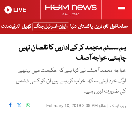
LIVE
8 Aug, 2026
صفحۂ اول
تازہ ترین
پاکستان
دنیا
ایران-اسرائیل جنگ
کھیل
انٹرٹینمنٹ
ہم سسٹم منجمد کر کے اداروں کا نقصان نہیں
چاہتے، خواجہ آصف
خواجہ محمد آصف نے کہا ہے کہ حکومت میں بیٹھے
لوگ خود اپنی ساکھ خراب کر رہے ہیں ان کو کسی دشمن
کی ضرورت نہیں ہے۔
|
شائع
February 10, 2019 2:39 PM
ویب ڈیسک