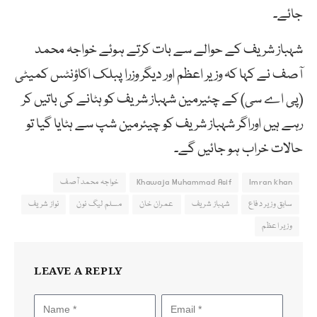
جائے۔
شہباز شریف کے حوالے سے بات کرتے ہوئے خواجہ محمد
آصف نے کہا کہ وزیر اعظم اور دیگر وزرا پبلک اکاؤنٹس کمیٹی
(پی اے سی) کے چئیرمین شہباز شریف کو ہٹانے کی باتیں کر
رہے ہیں اوراگر شہباز شریف کو چیئرمین شپ سے ہٹایا گیا تو
حالات خراب ہو جائیں گے۔
Imran khan
Khawaja Muhammad Asif
خواجہ محمد آصف
سابق وزیر دفاع
شہباز شریف
عمران خان
مسلم لیگ نون
نواز شریف
وزیر اعظم
LEAVE A REPLY