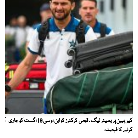
کیریبین پریمیئر لیگ ، قومی کرکٹرز کو این او سی 19 اگست کو جاری
آز
کرنے کا فیصلہ
چھی