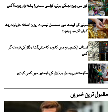
کون سی چیز مہنگی ہوئی ،کونسی سستی؟ ہفتہ وار رپورٹ آگئی
سونے کی قیمت میں مسلسل تیسرے روز بڑا اضافہ ، فی تولہ ریٹ
کہاں تک جا پہنچا؟
اسٹاک ایکسچینج میں کاروبار کا منفی آغاز ، ڈالر کی قیمت گر
گئی
حکومت نے پیٹرول اور ڈیزل کی قیمتوں میں کمی کر دی
مقبول ترین خبریں