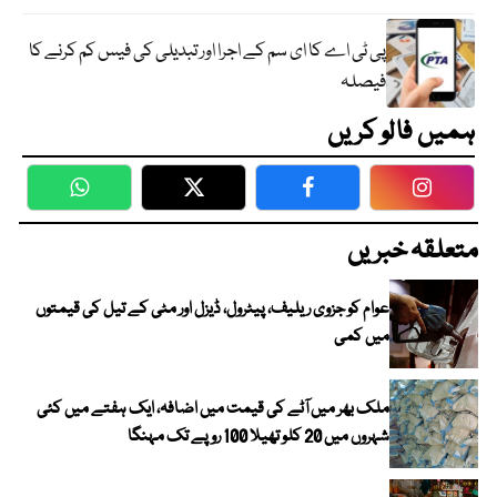
پی ٹی اے کا ای سم کے اجرا اور تبدیلی کی فیس کم کرنے کا
فیصلہ
ہمیں فالو کریں
WhatsApp
Twitter
Facebook
Faceboo
متعلقہ خبریں
عوام کو جزوی ریلیف، پیٹرول، ڈیزل اور مٹی کے تیل کی قیمتوں
میں کمی
ملک بھر میں آٹے کی قیمت میں اضافہ، ایک ہفتے میں کئی
شہروں میں 20 کلو تھیلا 100 روپے تک مہنگا