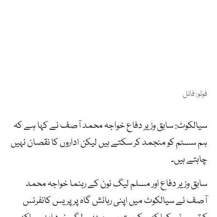
فوٹو: فائل
سیالکوٹ: سابق وزیر دفاع خواجہ محمد آصف نے کہا ہے کہ
ہم سسٹم کو منجمد کر سکتے ہیں لیکن اداروں کا نقصان نہیں
چاہتے ہیں۔
سابق وزیر دفاع اور مسلم لیگ نون کے رہنما خواجہ محمد
آصف نے سیالکوٹ میں اپنی رہائش گاہ پر پریس کانفرنس