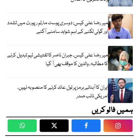
میر رضا علی کیس: دوسری پوسٹ مارٹم رپورٹ میں تشدد
اور گولی لگنے کے اہم شواہد سامنے آگئے
میر رضا علی کیس، جبران ناصر کا تفتیشی ٹیم تبدیل کرنے
کا مطالبہ، والدین کا موقف بھی آ گیا
ایران کا آبنائے ہرمز پر ٹول عائد کرنے کا منصوبہ نہیں،
امریکی نائب صدر
ہمیں فالو کریں
WhatsApp
Twitter
Facebook
Faceboo