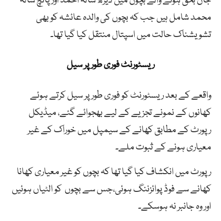
جاں بحق ہونے والے بچوں میں ڈیڑھ سالہ احمد اور پانچ سالہ
محمد شامل ہیں جب کہ بچوں کی والدہ عائشہ کو بھی
تشویشناک حالت میں اسپتال منتقل کیا گیا تھا۔
ریسٹورنٹ فوری طور پر سیل
واقعے کے بعد ریسٹورنٹ کو فوری طور پر سیل کرتے ہوئے
کھانوں کے نمونے تجزیے کے لیے بھجوائے گئے، میڈیکل
رپورٹ کے مطابق کھانے کے سیمپل میں خوراک کے غیر
معیاری ہونے کے ثبوت ملے۔
رپورٹ میں انکشاف کیا گیا تھا کہ بچوں کو غیر معیاری کھانا
کھانے سے فوڈ پوائزننگ ہوئی،جس سے بچوں کو الٹیاں ہوئیں
اور وہ جانبر نہ ہوسکے۔