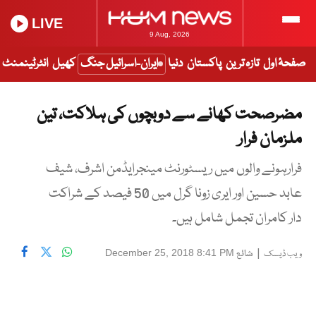
LIVE
9 Aug, 2026
صفحۂ اول
تازہ ترین
پاکستان
دنیا
ایران-اسرائیل جنگ
کھیل
انٹرٹینمنٹ
مضرصحت کھانے سے دوبچوں کی ہلاکت، تین
ملزمان فرار
فرارہونے والوں میں ریسٹورنٹ مینجرایڈمن اشرف، شیف
عابد حسین اور ایری زونا گرل میں 50 فیصد کے شراکت
دار کامران تجمل شامل ہیں۔
|
شائع
December 25, 2018 8:41 PM
ویب ڈیسک