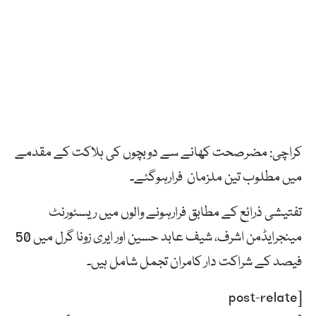
کراچی: مضرصحت کھانے سے دوبچوں کی ہلاکت کے مقدمے
میں مطلوب تین ملزمان فرارہوگئے۔
تفتیشی ذرائع کے مطابق فرارہونے والوں میں ریسٹورنٹ
مینجرایڈمن اشرف، شیف عابد حسین اور ایری زونا گرل میں 50
فیصد کے شراکت دار کامران تجمل شامل ہیں۔
[post-relate