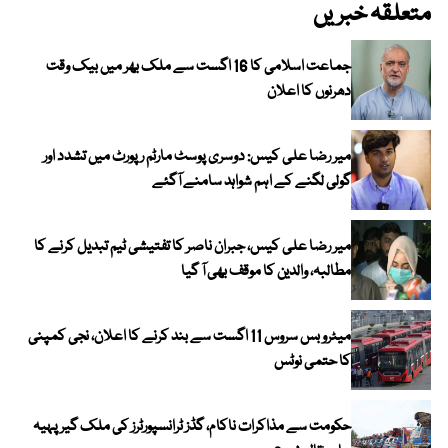
متعلقہ خبریں
جماعت اسلامی کا 16 اگست سے ملک بھر میں بیک وقت
دھرنوں کا اعلان
میر رضا علی کیس: دوسری پوسٹ مارٹم رپورٹ میں تشدد اور
گولی لگنے کے اہم شواہد سامنے آگئے
میر رضا علی کیس، جبران ناصر کا تفتیشی ٹیم تبدیل کرنے کا
مطالبہ، والدین کا موقف بھی آ گیا
میٹرو بس سروس 11 اگست سے بند کرنے کا اعلان، نجی کمپنی
کا حتمی نوٹس
حکومت سے مذاکرات ناکام، گڈز ٹرانسپورٹرز کی ملک گیر پہیہ