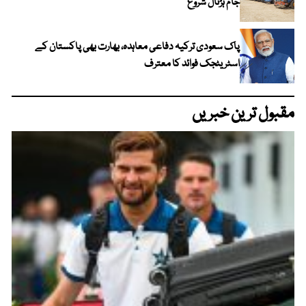
جام ہڑتال شروع
پاک سعودی ترکیہ دفاعی معاہدہ، بھارت بھی پاکستان کے
اسٹریٹجک فوائد کا معترف
مقبول ترین خبریں