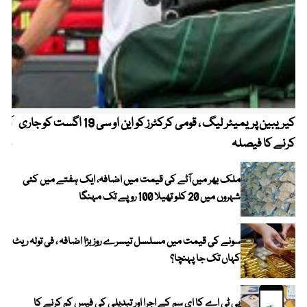
کیریبین پریمیئر لیگ ، قومی کرکٹرز کو این او سی 19 اگست کو جاری
آز
کرنے کا فیصلہ
چھی
ملک بھر میں آٹے کی قیمت میں اضافہ، ایک ہفتے میں کئی
شہروں میں 20 کلو تھیلا 100 روپے تک مہنگا
سونے کی قیمت میں مسلسل تیسرے روز بڑا اضافہ ، فی تولہ ریٹ
کہاں تک جا پہنچا؟
پی ٹی اے کا ای سم کے اجرا اور تبدیلی کی فیس کم کرنے کا