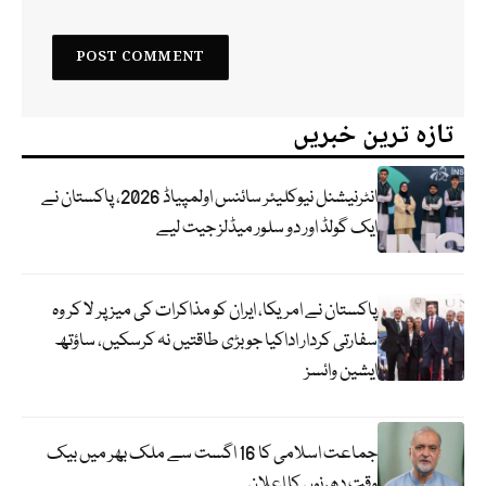
تازہ ترین خبریں
انٹرنیشنل نیوکلیئر سائنس اولمپیاڈ 2026، پاکستان نے
ایک گولڈ اور دو سلور میڈلز جیت لیے
پاکستان نے امریکا، ایران کو مذاکرات کی میز پر لا کر وہ
سفارتی کردار اداکیا جو بڑی طاقتیں نہ کرسکیں، ساؤتھ
ایشین وائسز
جماعت اسلامی کا 16 اگست سے ملک بھر میں بیک
وقت دھرنوں کا اعلان