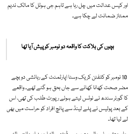
اور کیس عدالت میں چل رہا ہے تاہم جی ہوٹل کا مالک ندیم
ممتاز ضمانت لے چکا ہے۔
بچوں کی ہلاکت کا واقعہ دو نومبر کو پیش آیا تھا
10 نومبر کو کلفٹن کریک وسٹا اپارٹمنٹ کے رہائشی دو بچے
مضر صحت کھانا کھانے سے جاں بحق ہو گئے تھے۔ واقعے
کا
گورنر سندھ نے نوٹس لیتے ہوئے رپورٹ طلب کی تھی، اس
کے بعد پولیس نے پلے لینڈ سے پانچ افراد کو حراست میں بھی
لے لیا تھا۔