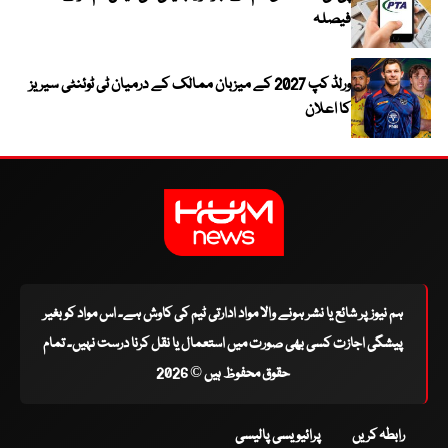
فیصلہ
ورلڈ کپ 2027 کے میزبان ممالک کے درمیان ٹی ٹوئنٹی سیریز
کا اعلان
ہم نیوز پر شائع یا نشر ہونے والا مواد ادارتی ٹیم کی کاوش ہے۔ اس مواد کو بغیر
پیشگی اجازت کسی بھی صورت میں استعمال یا نقل کرنا درست نہیں۔ تمام
حقوق محفوظ ہیں © 2026
رابطہ کریں
پرائیویسی پالیسی