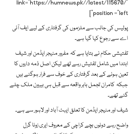
link=”https://humnews.pk//latest/115670/”
position =”left”]
پولیس کی جانب سے ملزموں کی گرفتاری کے لیے ایف آئی
اے سے رجوع کیا گیا ہے۔
تفتیشی حکام نے بتایا ہے کہ مفرور منیجر ایڈمن اور شیف
ابتدا میں شامل تفتیش رہے تھے لیکن اصل ذمہ داروں کا
تعین ہونے کے بعد گرفتاری کے خوف سے فرار ہوگئے ہیں
جبکہ کامران تجمل بابر واقعہ سے قبل ہی بیرون ملک چلے
گئے تھے۔
شیف اور منیجر ایڈمن کا تعلق ایبٹ آباد اور لاہور سے ہے۔
واضح رہے دونوں بچے کراچی کے معروف ایری زونا گرل