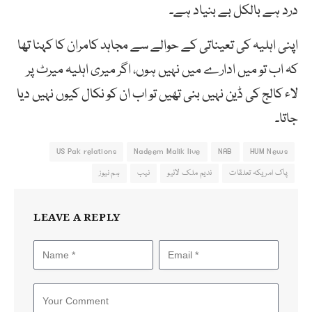
درد ہے بالکل بے بنیاد ہے۔
اپنی اہلیہ کی تعیناتی کے حوالے سے مجاہد کامران کا کہنا تھا
کہ اب تو میں ادارے میں نہیں ہوں، اگر میری اہلیہ میرٹ پر
لاء کالج کی ڈین نہیں بنی تھیں تو اب ان کو نکال کیوں نہیں دیا
جاتا۔
US Pak relations
Nadeem Malik live
NAB
HUM News
پاک امریکہ تعلقات
ندیم ملک لائیو
نیب
ہم نیوز
LEAVE A REPLY