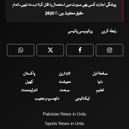
پیشگی اجازت کسی بھی صورت میں استعمال یا نقل کرنا درست نہیں۔ تمام
حقوق محفوظ ہیں © 2026
رابطہ کریں
پرائیویسی پالیسی
WhatsApp
Twitter
Facebook
Faceboo
صفحۂ اول
تازہ ترین
پاکستان
دنیا
معیشت
کھیل
تعلیم
صحت
انٹرٹینمنٹ
ٹیکنالوجی
دلچسپ و عجیب
Pakistan News in Urdu
Sports News in Urdu