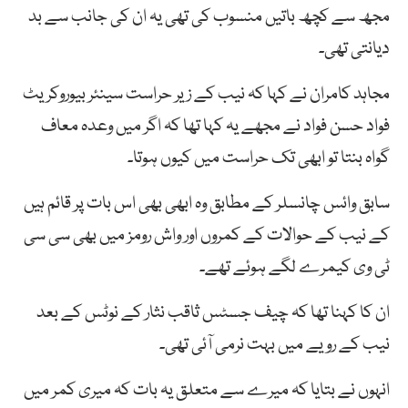
مجھ سے کچھ باتیں منسوب کی تھی یہ ان کی جانب سے بد
دیانتی تھی۔
مجاہد کامران نے کہا کہ نیب کے زیر حراست سینئر بیوروکریٹ
فواد حسن فواد نے مجھے یہ کہا تھا کہ اگر میں وعدہ معاف
گواہ بنتا تو ابھی تک حراست میں کیوں ہوتا۔
سابق وائس چانسلر کے مطابق وہ ابھی بھی اس بات پر قائم ہیں
کے نیب کے حوالات کے کمروں اور واش رومز میں بھی سی سی
ٹی وی کیمرے لگے ہوئے تھے۔
ان کا کہنا تھا کہ چیف جسٹس ثاقب نثار کے نوٹس کے بعد
نیب کے رویے میں بہت نرمی آئی تھی۔
انہوں نے بتایا کہ میرے سے متعلق یہ بات کہ میری کمر میں