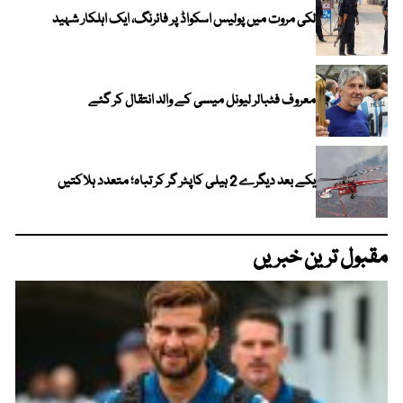
لکی مروت میں پولیس اسکواڈ پر فائرنگ، ایک اہلکار شہید
معروف فٹبالر لیونل میسی کے والد انتقال کر گئے
یکے بعد دیگرے 2 ہیلی کاپٹر گر کر تباہ؛ متعدد ہلاکتیں
مقبول ترین خبریں