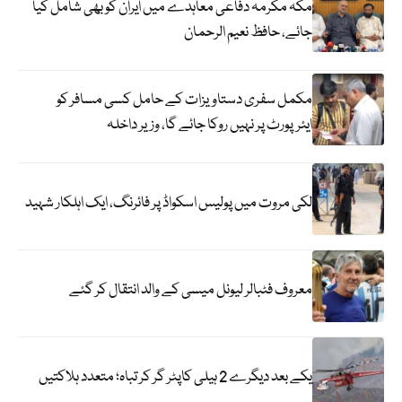
مکہ مکرمہ دفاعی معاہدے میں ایران کو بھی شامل کیا
جائے، حافظ نعیم الرحمان
مکمل سفری دستاویزات کے حامل کسی مسافر کو
ایئرپورٹ پر نہیں روکا جائے گا، وزیر داخلہ
لکی مروت میں پولیس اسکواڈ پر فائرنگ، ایک اہلکار شہید
معروف فٹبالر لیونل میسی کے والد انتقال کر گئے
یکے بعد دیگرے 2 ہیلی کاپٹر گر کر تباہ؛ متعدد ہلاکتیں