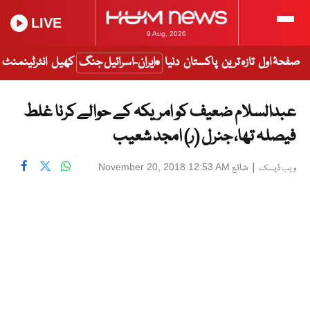
LIVE
9 Aug, 2026
صفحۂ اول
تازہ ترین
پاکستان
دنیا
ایران-اسرائیل جنگ
کھیل
انٹرٹینمنٹ
عبدالسلام ضعیف کو امریکہ کے حوالے کرنا غلط
فیصلہ تھا، جنرل (ر) امجد شعیب
|
شائع
November 20, 2018 12:53 AM
ویب ڈیسک