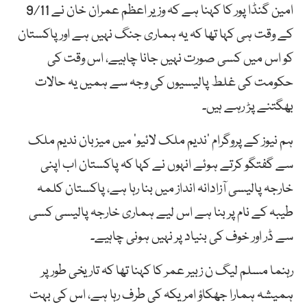
امین گنڈا پور کا کہنا ہے کہ وزیر اعظم عمران خان نے 9/11
کے وقت ہی کہا تھا کہ یہ ہماری جنگ نہیں ہے اور پاکستان
کو اس میں کسی صورت نہیں جانا چاہیے، اس وقت کی
حکومت کی غلط پالیسیوں کی وجہ سے ہمیں یہ حالات
بھگتنے پڑ رہے ہیں۔
ہم نیوز کے پروگرام ’ندیم ملک لائیو‘ میں میزبان ندیم ملک
سے گفتگو کرتے ہوئے انہوں نے کہا کہ پاکستان اب اپنی
خارجہ پالیسی آزادانہ انداز میں بنا رہا ہے، پاکستان کلمہ
طیبہ کے نام پر بنا ہے اس لیے ہماری خارجہ پالیسی کسی
سے ڈر اور خوف کی بنیاد پر نہیں ہونی چاہیے۔
رہنما مسلم لیگ ن زبیر عمر کا کہنا تھا کہ تاریخی طور پر
ہمیشہ ہمارا جھکاؤ امریکہ کی طرف رہا ہے، اس کی بہت