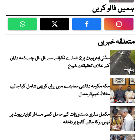
ہمیں فالو کریں
WhatsApp
Twitter
Facebook
Faceboo
متعلقہ خبریں
سڈنی ایئرپورٹ پر 2 طیارے ٹکرانے سے بال بال بچے، ذمہ داران
کے خلاف تحقیقات شروع
مکہ مکرمہ دفاعی معاہدے میں ایران کو بھی شامل کیا جائے،
حافظ نعیم الرحمان
مکمل سفری دستاویزات کے حامل کسی مسافر کو ایئرپورٹ پر
نہیں روکا جائے گا، وزیر داخلہ