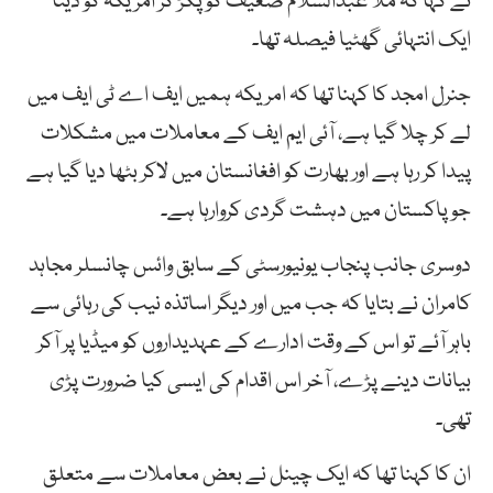
نے کہا کہ ملا عبدالسلام ضعیف کو پکڑ کر امریکہ کو دینا
ایک انتہائی گھٹیا فیصلہ تھا۔
جنرل امجد کا کہنا تھا کہ امریکہ ہمیں ایف اے ٹی ایف میں
لے کر چلا گیا ہے، آئی ایم ایف کے معاملات میں مشکلات
پیدا کر رہا ہے اور بھارت کو افغانستان میں لاکر بٹھا دیا گیا ہے
جو پاکستان میں دہشت گردی کروارہا ہے۔
دوسری جانب پنجاب یونیورسٹی کے سابق وائس چانسلر مجاہد
کامران نے بتایا کہ جب میں اور دیگر اساتذہ نیب کی رہائی سے
باہر آئے تو اس کے وقت ادارے کے عہدیداروں کو میڈیا پر آکر
بیانات دینے پڑے، آخر اس اقدام کی ایسی کیا ضرورت پڑی
تھی۔
ان کا کہنا تھا کہ ایک چینل نے بعض معاملات سے متعلق