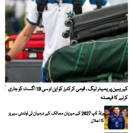
کیریبین پریمیئر لیگ ، قومی کرکٹرز کو این او سی 19 اگست کو جاری
آز
کرنے کا فیصلہ
چھی
ورلڈ کپ 2027 کے میزبان ممالک کے درمیان ٹی ٹوئنٹی سیریز
کا اعلان