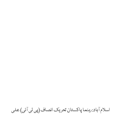
اسلام آباد: رہنما پاکستان تحریک انصاف (پی ٹی آئی) علی