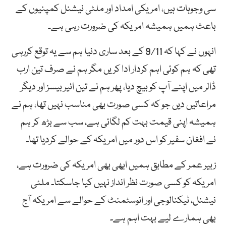
سی وجوہات ہیں، امریکی امداد اور ملٹی نیشنل کمپنیوں کے
باعث ہمیں ہمیشہ امریکہ کی ضرورت رہی ہے۔
انہوں نے کہا کہ 9/11 کے بعد ساری دنیا ہم سے یہ توقع کررہی
تھی کہ ہم کوئی اہم کردار ادا کریں مگر ہم نے صرف تین ارب
ڈالر میں اپنے آپ کو بیچ دیا، پھر ہم نے تین ائیر بیسز اور دیگر
مراعاتیں دیں جو کہ کسی صورت بھی مناسب نہیں تھا، ہم نے
ہمیشہ اپنی قیمت بہت کم لگائی ہے، سب سے بڑھ کر ہم
نے افغان سفیر کو اس دور میں امریکہ کے حوالے کردیا تھا۔
زبیر عمر کے مطابق ہمیں ابھی بھی امریکہ کی ضرورت ہے،
امریکہ کو کسی صورت نظر انداز نہیں کیا جاسکتا۔ ملٹی
نیشنل، ٹیکنالوجی اور انوسٹمنٹ کے حوالے سے امریکہ آج
بھی ہمارے لیے بہت اہم ہے۔