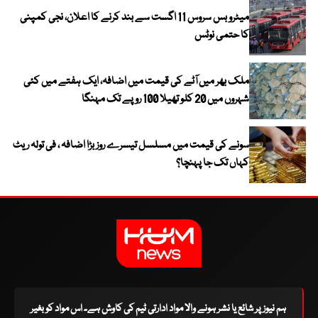
میٹرو بس سروس 11 اگست سے بند کرنے کا اعلان، نجی کمپنی
کا حتمی نوٹس
ملک بھر میں آٹے کی قیمت میں اضافہ، ایک ہفتے میں کئی
شہروں میں 20 کلو تھیلا 100 روپے تک مہنگا
سونے کی قیمت میں مسلسل تیسرے روز بڑا اضافہ ، فی تولہ ریٹ
کہاں تک جا پہنچا؟
ہم نیوز پر شائع یا نشر ہونے والا مواد ادارتی ٹیم کی کاوش ہے۔ اس مواد کو بغیر