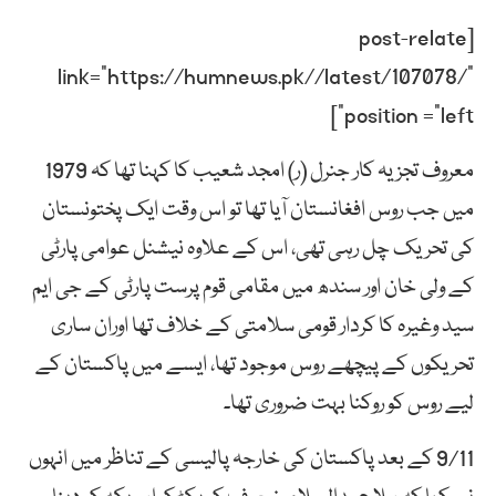
[post-relate
link=”https://humnews.pk//latest/107078/”
position =”left”]
معروف تجزیہ کار جنرل (ر) امجد شعیب کا کہنا تھا کہ 1979
میں جب روس افغانستان آیا تھا تو اس وقت ایک پختونستان
کی تحریک چل رہی تھی، اس کے علاوہ نیشنل عوامی پارٹی
کے ولی خان اور سندھ میں مقامی قوم پرست پارٹی کے جی ایم
سید وغیرہ کا کردار قومی سلامتی کے خلاف تھا اوران ساری
تحریکوں کے پیچھے روس موجود تھا، ایسے میں پاکستان کے
لیے روس کو روکنا بہت ضروری تھا۔
9/11 کے بعد پاکستان کی خارجہ پالیسی کے تناظر میں انہوں