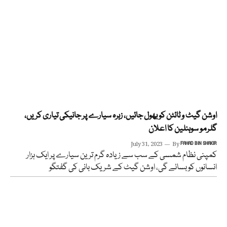
اوشن گیٹ و ٹائٹن کو بھول جائیں، زہرہ سیارے پر جانیکی تیاری کریں،
گلرمو سوہنلین کا اعلان
July 31, 2023
By
FAHAD BIN SHAKIR
کمپنی نظام شمسی کے سب سے زیادہ گرم ترین سیارے پر ایک ہزار
انسانوں کو بسائے گی، اوشن گیٹ کے شریک بانی کی گفتگو