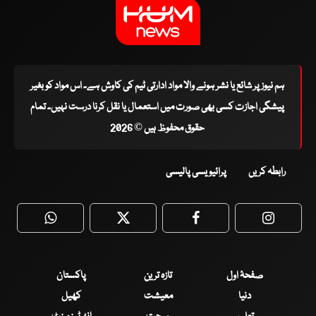
ہم نیوز پر شائع یا نشر ہونے والا مواد ادارتی ٹیم کی کاوش ہے۔ اس مواد کو بغیر
پیشگی اجازت کسی بھی صورت میں استعمال یا نقل کرنا درست نہیں۔ تمام
حقوق محفوظ ہیں © 2026
رابطہ کریں
پرائیویسی پالیسی
WhatsApp
Twitter
Facebook
Faceboo
صفحۂ اول
تازہ ترین
پاکستان
دنیا
معیشت
کھیل