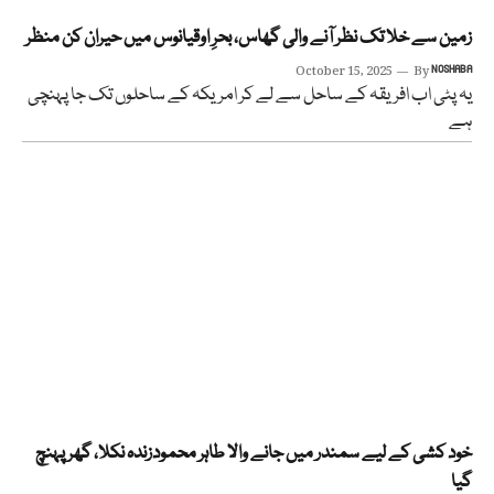
زمین سے خلا تک نظر آنے والی گھاس، بحرِ اوقیانوس میں حیران کن منظر
October 15, 2025
By
NOSHABA
یہ پٹی اب افریقہ کے ساحل سے لے کر امریکہ کے ساحلوں تک جا پہنچی
ہے
خود کشی کے لیے سمندر میں جانے والا طاہر محمودزندہ نکلا، گھر پہنچ
گیا