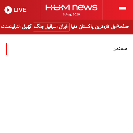
LIVE
6 Aug, 2026
صفحۂ اول
تازہ ترین
پاکستان
دنیا
ایران-اسرائیل جنگ
کھیل
انٹرٹینمنٹ
سمندر