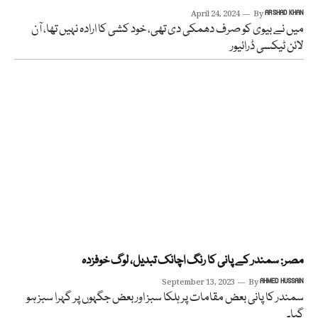
April 24, 2024
By
ARSHAD KHAN
میں نے بیوی کو صرف دھمکی دی تھی، خود کشی کا ارادہ نہیں تھا، آن
لائن ٹیکسی ڈرائیور
مصر: سمندر کے پانی کا رنگ اچانک تبدیل، لوگ خوفزدہ
September 13, 2023
By
AHMED HUSSAIN
سمندر کا پانی بعض مقامات پر ہلکا سبز اور بعض جگہوں پر گہرا سبز ہو
گیا۔