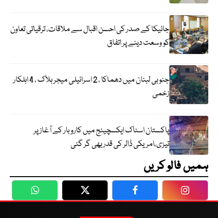
جائیکا کے صدر کی احسن اقبال سے ملاقات، ترقیاتی تعاون
کو وسعت دینے پر اتفاق
جنوبی لبنان میں دھماکا ، 2 اسرائیلی میجر ہلاک ، 4 اہلکار
زخمی
پاکستان اسٹاک ایکسچینج میں کاروبار کے آغاز پر
تیزی،امریکی ڈالر کی قدر بھی گر گئی
ہمیں فالو کریں
WhatsApp
Twitter
Facebook
Faceboo