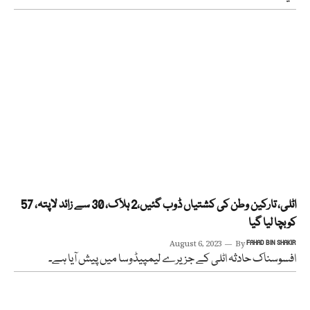
اٹلی، تارکین وطن کی کشتیاں ڈوب گئیں،2 ہلاک، 30 سے زائد لاپتہ، 57
کو بچا لیا گیا
August 6, 2023
By
FAHAD BIN SHAKIR
افسوسناک حادثہ اٹلی کے جزیرے لیمپیڈوسا میں پیش آیا ہے۔