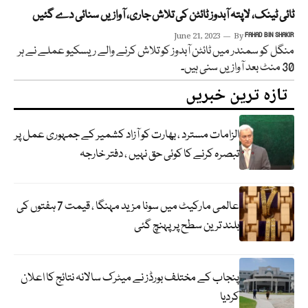
ٹائی ٹینک، لاپتہ آبدوز ٹائٹن کی تلاش جاری، آوازیں سنائی دے گئیں
June 21, 2023
By
FAHAD BIN SHAKIR
منگل کو سمندر میں ٹائٹن آبدوز کو تلاش کرنے والے ریسکیو عملے نے ہر
30 منٹ بعد آوازیں سنی ہیں۔
تازہ ترین خبریں
الزامات مسترد ، بھارت کو آزاد کشمیر کے جمہوری عمل پر
تبصرہ کرنے کا کوئی حق نہیں ، دفتر خارجہ
عالمی مارکیٹ میں سونا مزید مہنگا ، قیمت 7 ہفتوں کی
بلند ترین سطح پر پہنچ گئی
پنجاب کے مختلف بورڈز نے میٹرک سالانہ نتائج کا اعلان
کردیا