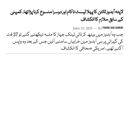
لاپتہ آبدوز ٹائٹن کا پہلا ٹیسٹ ناکام اور دوسرا منسوخ کرنا پڑا تھا، کمپنی
کے سابق ملازم کا انکشاف
June 21, 2023
By
FAHAD BIN SHAKIR
جب وہ آبدوز میں بیٹھ کر ٹائی ٹینک جہاز کا ملبہ دیکھنے گئے تو 37 فٹ
کی گہرائی پر ہی آبدوز میں خرابیاں سامنے آئیں جس کے بعد وہ واپس
آگئے تھے، امریکی صحافی کا انکشاف