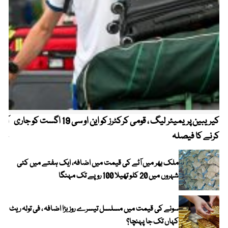
کیریبین پریمیئر لیگ ، قومی کرکٹرز کو این او سی 19 اگست کو جاری
آز
کرنے کا فیصلہ
چھی
ملک بھر میں آٹے کی قیمت میں اضافہ، ایک ہفتے میں کئی
شہروں میں 20 کلو تھیلا 100 روپے تک مہنگا
سونے کی قیمت میں مسلسل تیسرے روز بڑا اضافہ ، فی تولہ ریٹ
کہاں تک جا پہنچا؟