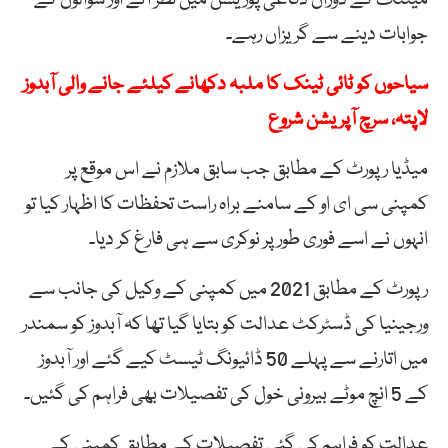
جوابات دینے سے گریزاں رہے۔
سیاحوں کو ٹائی ٹینک کا ملبہ دکھانے کیلئے جانے والی آبدوز
لاپتہ، سرچ آپریشن شروع
میڈیا رپورٹ کے مطابق جب سابق ملازم نے اس موقع پر
کمپنی سی ای او کے سامنے براہ راست تحفظات کا اظہار کیا تو
انہوں نے اسے فوری طور پر نوکری سے ہی فارغ کر دیا۔
رپورٹ کے مطابق 2021 میں کمپنی کے وکیل کی جانب سے
ورجینیا کی ڈسٹرکٹ عدالت کو بتایا گیا تھا کہ آبدوز کو سمندر
میں اتارنے سے پہلے 50 ڈائیونگ ٹیسٹ کیے گئے اور آبدوز
کے 5 انچ موٹے بیرونی خول کی تفصیلات بھی فراہم کی گئیں۔
عدالت کو فراہم کی گئی تفصیلات کے مطابق کمپنی کے