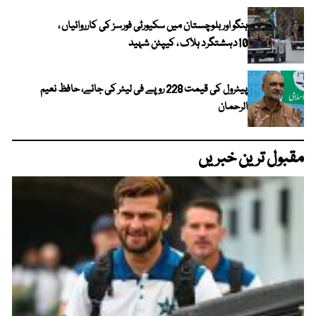
ہنگو اور بلوچستان میں سکیورٹی فورسز کی کارروائیاں ،
10دہشتگرد ہلاک ، کیپٹن شہید
پیٹرول کی قیمت 228 روپے فی لیٹر کی جائے، حافظ نعیم
الرحمان
مقبول ترین خبریں