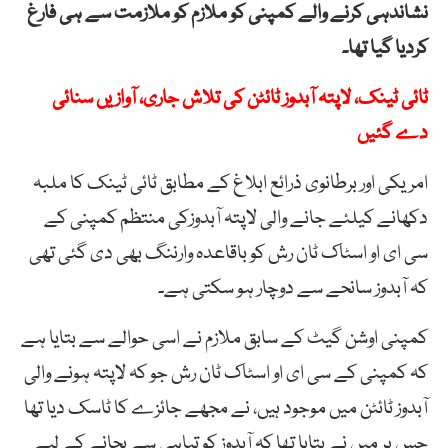
نشاندہی کرنے والے کمپنی کو ملازم کو ملازمت سے ہی فارغ
کردیا گیا تھا۔
ٹائی ٹینک، لاپتہ آبدوز ٹائٹن کی تلاش جاری، آوازیں سنائی
دے گئیں
امریکی اور برطانوی ذرائع ابلاغ کے مطابق ٹائی ٹینک کا ملبہ
دکھانے کیلئے جانے والی لاپتہ آبدوزکی منتظم کمپنی کے
سی ای او اسٹاک ٹان رش کو باقاعدہ وارننگ بھی دی گئی تھی
کہ آبدوز سانحے سے دوچار ہو سکتی ہے۔
کمپنی اوشن گیٹ کے سابق ملازم نے اسی حوالے سے بتایا ہے
کہ کمپنی کے سی ای او اسٹاک ٹان رش جو کہ لاپتہ ہونے والی
آبدوز ٹائٹن میں موجود ہیں، نے مجھے جائزے کا ٹاسک دیا تھا
جس پر میں نے بتایا تھا کہ آبدوز کو تباہی سے بچانے کے لیے