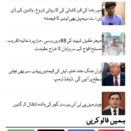
میر رضا کی قبر کشائی کی کارروائی شروع ، والدین کے ڈی
این اے سیمپل بھی لینے کا فیصلہ
میجر طفیل شہید کی 68 ویں برسی ، مزار پر دعائیہ تقریب ،
مسلح افواج کے سربراہان کا خراج عقیدت
ایران جنگ جلد ختم ، تیل کی قیمتیں پہلے سے بھی نچلی
سطح پر آئیں گی ، ڈونلڈ ٹرمپ
چیئرمین پی ٹی آئی بیرسٹر گوہر کی والدہ انتقال کر گئیں
ہمیں فالو کریں