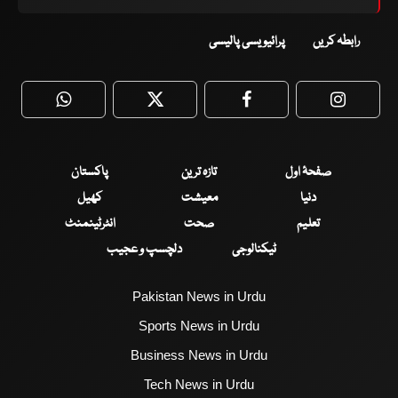
رابطہ کریں
پرائیویسی پالیسی
WhatsApp
Twitter
Facebook
Faceboo
صفحۂ اول
تازہ ترین
پاکستان
دنیا
معیشت
کھیل
تعلیم
صحت
انٹرٹینمنٹ
ٹیکنالوجی
دلچسپ و عجیب
Pakistan News in Urdu
Sports News in Urdu
Business News in Urdu
Tech News in Urdu