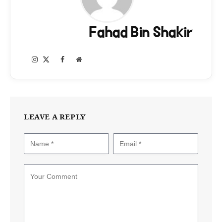
Fahad Bin Shakir
Instagram
Facebook
X
Website
(Twitter)
LEAVE A REPLY