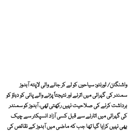
واشنگٹن/ ٹورنٹو: سیاحوں کو لے کر جانے والی لاپتہ آبدوز
سمندر کی گہرائی میں اترنے اور نتیجتاً پڑنے والے پانی کو دباؤ کو
برداشت کرنے کی صلاحیت نہیں رکھتی تھی، آبدوز کو سمندر
کی گہرائی میں اتارنے سے قبل کسی آزاد انسپکٹر سے چیک
بھی نہیں کرایا گیا تھا جب کہ ماضی میں آبدوز کے نقائص کی