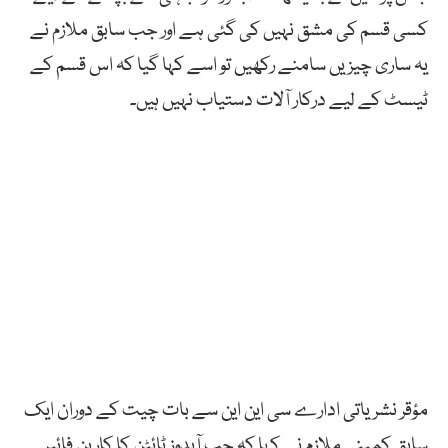
کسی قسم کی مشق نہیں کی گئی ہے اور جب سابق ملازم نے
یہ ساری چیزیں سامنے رکھیں تو اسے کہا گیا کہ اس قسم کے
ٹیسٹ کے لیے درکار آلات دستیاب نہیں ہیں۔
مؤقر نشریاتی ادارے سی این این سے بات چیت کے دوران ایک
سابق کمپنی ملازم نے کہا کہ جب آبدوز ٹائٹن کا کاربن فائبر