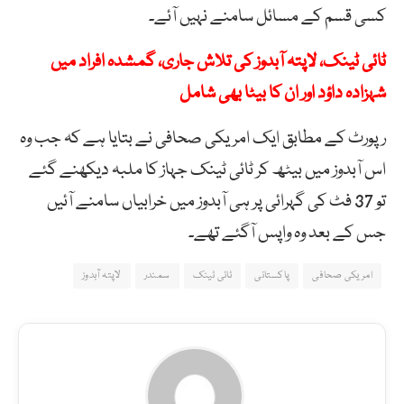
کسی قسم کے مسائل سامنے نہیں آئے۔
ٹائی ٹینک، لاپتہ آبدوز کی تلاش جاری، گمشدہ افراد میں
شہزادہ داؤد اور ان کا بیٹا بھی شامل
رپورٹ کے مطابق ایک امریکی صحافی نے بتایا ہے کہ جب وہ
اس آبدوز میں بیٹھ کر ٹائی ٹینک جہاز کا ملبہ دیکھنے گئے
تو 37 فٹ کی گہرائی پر ہی آبدوز میں خرابیاں سامنے آئیں
جس کے بعد وہ واپس آگئے تھے۔
امریکی صحافی
پاکستانی
ٹائی ٹینک
سمندر
لاپتہ آبدوز