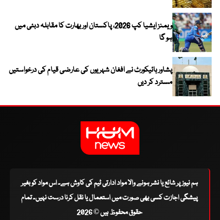
ویمنز ایشیا کپ 2026، پاکستان اور بھارت کا مقابلہ دبئی میں
ہو گا
پشاور ہائیکورٹ نے افغان شہریوں کی عارضی قیام کی درخواستیں
مسترد کر دیں
ہم نیوز پر شائع یا نشر ہونے والا مواد ادارتی ٹیم کی کاوش ہے۔ اس مواد کو بغیر
پیشگی اجازت کسی بھی صورت میں استعمال یا نقل کرنا درست نہیں۔ تمام
حقوق محفوظ ہیں © 2026