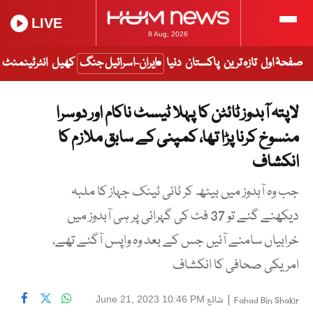
LIVE
8 Aug, 2026
صفحۂ اول
تازہ ترین
پاکستان
دنیا
ایران-اسرائیل جنگ
کھیل
انٹرٹینمنٹ
لاپتہ آبدوز ٹائٹن کا پہلا ٹیسٹ ناکام اور دوسرا
منسوخ کرنا پڑا تھا، کمپنی کے سابق ملازم کا
انکشاف
جب وہ آبدوز میں بیٹھ کر ٹائی ٹینک جہاز کا ملبہ
دیکھنے گئے تو 37 فٹ کی گہرائی پر ہی آبدوز میں
خرابیاں سامنے آئیں جس کے بعد وہ واپس آگئے تھے،
امریکی صحافی کا انکشاف
|
شائع
June 21, 2023 10:46 PM
Fahad Bin Shakir