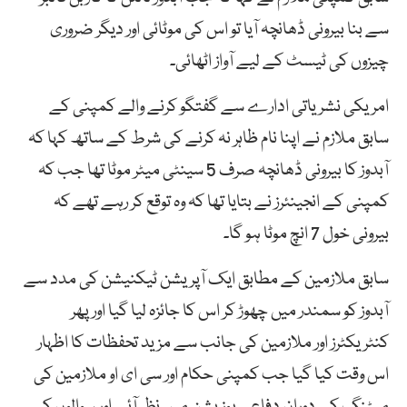
سے بنا بیرونی ڈھانچہ آیا تو اس کی موٹائی اور دیگر ضروری
چیزوں کی ٹیسٹ کے لیے آواز اٹھائی۔
امریکی نشریاتی ادارے سے گفتگو کرنے والے کمپنی کے
سابق ملازم نے اپنا نام ظاہر نہ کرنے کی شرط کے ساتھ کہا کہ
آبدوز کا بیرونی ڈھانچہ صرف 5 سینٹی میٹر موٹا تھا جب کہ
کمپنی کے انجینئرز نے بتایا تھا کہ وہ توقع کر رہے تھے کہ
بیرونی خول 7 انچ موٹا ہو گا۔
سابق ملازمین کے مطابق ایک آپریشن ٹیکنیشن کی مدد سے
آبدوز کو سمندر میں چھوڑ کر اس کا جائزہ لیا گیا اور پھر
کنٹریکٹرز اور ملازمین کی جانب سے مزید تحفظات کا اظہار
اس وقت کیا گیا جب کمپنی حکام اور سی ای او ملازمین کی
میٹنگ کے دوران دفاعی پوزیشن میں نظر آئے اور سوالوں کے