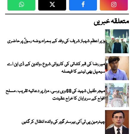
WhatsApp
Twitter
Facebook
Faceboo
متعلقہ خبریں
وزیر اعظم شہباز شریف کی وفد کے ہمراہ روضہ رسولؐ پر حاضری
میر رضا کی قبر کشائی کی کارروائی شروع ، والدین کے ڈی این اے
سیمپل بھی لینے کا فیصلہ
میجر طفیل شہید کی 68 ویں برسی ، مزار پر دعائیہ تقریب ، مسلح
افواج کے سربراہان کا خراج عقیدت
چیئرمین پی ٹی آئی بیرسٹر گوہر کی والدہ انتقال کر گئیں