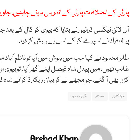
پارٹی کے اختلافات پارٹی کے اندر ہی ہونے چاہئیں، جاو
آن لائن ٹیکسی ڈرائیور نے بتایا کہ بیوی کو کال کے بع
پر 4 افراد نے اسپرے کر کے اسے بے ہوش کر دیا.
طاہر محمود نے کہا جب میں ہوش میں آیا تو ناظم آباد میں
غائب تھیں، میں پیدل شاہ فیصل اپنے گھر آیا، تو بیوی ا
کزن بھی آ گئے، جو مجھے لے کر بیان ریکارڈ کرانے شاہ 
خودکشی
سمندر
طاہر محمود
Arshad Khan