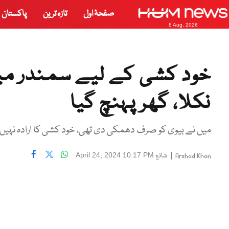
صفحۂ اول
تازہ ترین
پاکستان
8 Aug, 2026
خود کشی کے لیے سمندر میں
نکلا، گھر پہنچ گیا
میں نے بیوی کو صرف دھمکی دی تھی، خود کشی کا ارادہ نہیں تھ
|
شائع
April 24, 2024 10:17 PM
Arshad Khan