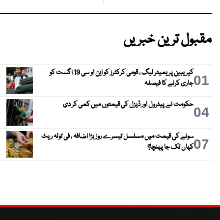
مقبول ترین خبریں
کیریبین پریمیئر لیگ ، قومی کرکٹرز کو این او سی 19 اگست کو
01
جاری کرنے کا فیصلہ
حکومت نے پیٹرول اور ڈیزل کی قیمتوں میں کمی کر دی
04
سونے کی قیمت میں مسلسل تیسرے روز بڑا اضافہ ، فی تولہ ریٹ
07
کہاں تک جا پہنچا؟