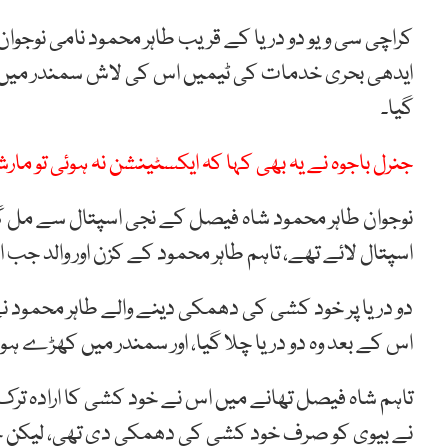
کراچی سی ویو دو دریا کے قریب طاہر محمود نامی نوجوا
ایدھی بحری خدمات کی ٹیمیں اس کی لاش سمندر میں تل
گیا۔
جنرل باجوہ نے یہ بھی کہا کہ ایکسٹینشن نہ ہوئی تو م
نوجوان طاہر محمود شاہ فیصل کے نجی اسپتال سے مل گیا
اسپتال لائے تھے، تاہم طاہر محمود کے کزن اور والد جب ا
دو دریا پر خود کشی کی دھمکی دینے والے طاہر محمود ن
اس کے بعد وہ دو دریا چلا گیا، اور سمندر میں کھڑے ہو ک
تاہم شاہ فیصل تھانے میں اس نے خود کشی کا ارادہ ترک 
نے بیوی کو صرف خود کشی کی دھمکی دی تھی، لیکن خود 