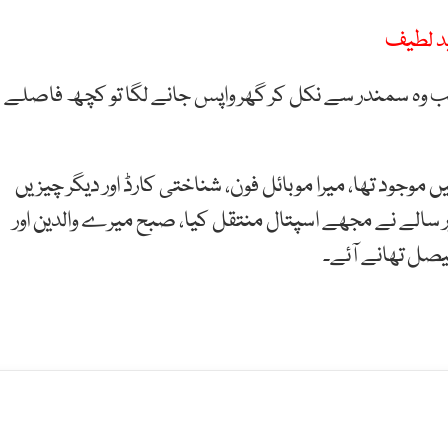
ید لطیف
د جب وہ سمندر سے نکل کر گھر واپس جانے لگا تو کچھ فاصلے
 موجود تھا، میرا موبائل فون، شناختی کارڈ اور دیگر چیزیں
ور سالے نے مجھے اسپتال منتقل کیا، صبح میرے والدین اور
فیصل تھانے آئے۔