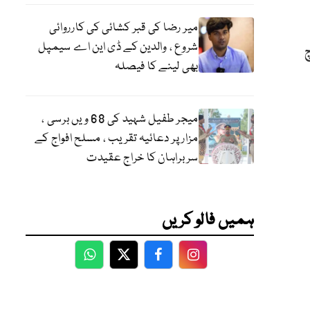
میر رضا کی قبر کشائی کی کارروائی
شروع ، والدین کے ڈی این اے سیمپل
بھی لینے کا فیصلہ
میجر طفیل شہید کی 68 ویں برسی ،
مزار پر دعائیہ تقریب ، مسلح افواج کے
سربراہان کا خراج عقیدت
ہمیں فالو کریں
WhatsApp
Twitter
Facebook
Facebook