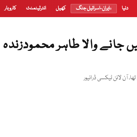
دنیا
ایران-اسرائیل جنگ
کھیل
انٹرٹینمنٹ
کاروبار
 جانے والا طاہر محمودزندہ
ا، آن لائن ٹیکسی ڈرائیور