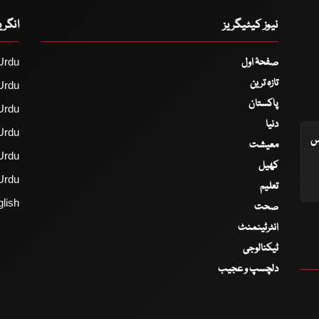
نیوز کیٹیگریز
انگر
صفحۂ اول
Urdu
تازہ ترین
Urdu
پاکستان
Urdu
دنیا
Urdu
اس
معیشت
Urdu
کھیل
Urdu
تعلیم
lish
صحت
انٹرٹینمنٹ
ٹیکنالوجی
دلچسپ و عجیب