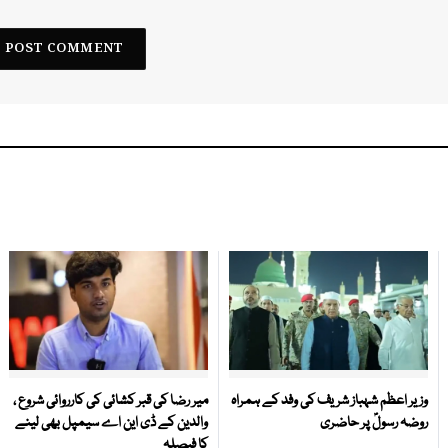
وزیر اعظم شہباز شریف کی وفد کے ہمراہ
میر رضا کی قبر کشائی کی کارروائی شروع ،
روضہ رسولؐ پر حاضری
والدین کے ڈی این اے سیمپل بھی لینے
کا فیصلہ