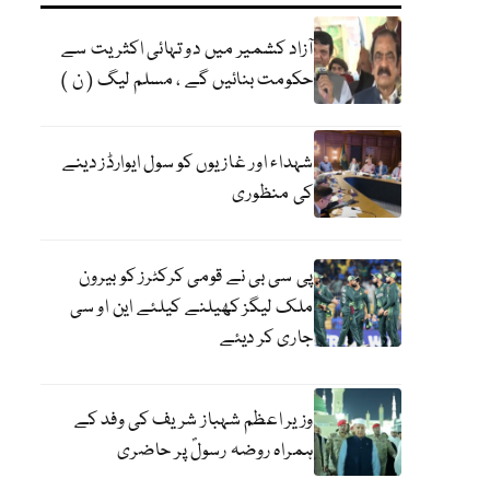
آزاد کشمیر میں دو تہائی اکثریت سے
حکومت بنائیں گے ، مسلم لیگ ( ن )
شہداء اور غازیوں کو سول ایوارڈز دینے
کی منظوری
پی سی بی نے قومی کرکٹرز کو بیرون
ملک لیگز کھیلنے کیلئے این او سی
جاری کر دیئے
وزیر اعظم شہباز شریف کی وفد کے
ہمراہ روضہ رسولؐ پر حاضری