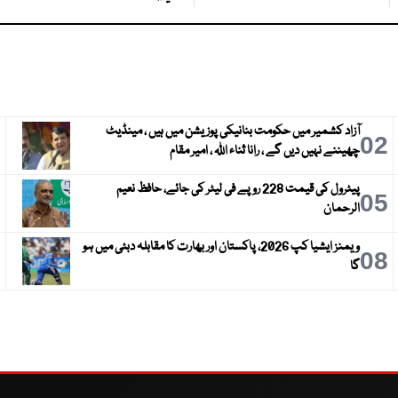
آزاد کشمیر میں حکومت بنانیکی پوزیشن میں ہیں ، مینڈیٹ
3
02
چھیننے نہیں دیں گے ، رانا ثناء اللہ ، امیر مقام
پیٹرول کی قیمت 228 روپے فی لیٹر کی جائے، حافظ نعیم
6
05
الرحمان
ویمنز ایشیا کپ 2026، پاکستان اور بھارت کا مقابلہ دبئی میں ہو
9
08
گا