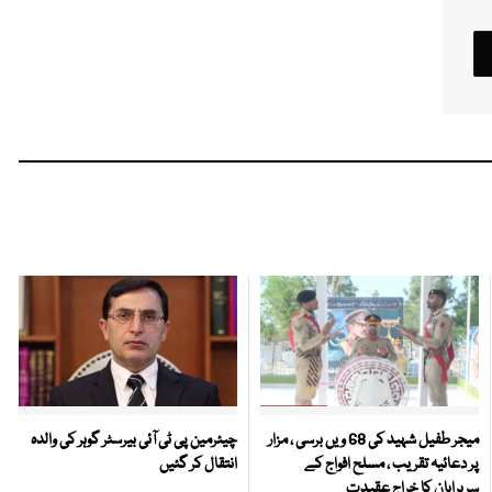
میجر طفیل شہید کی 68 ویں برسی ، مزار
چیئرمین پی ٹی آئی بیرسٹر گوہر کی والدہ
پر دعائیہ تقریب ، مسلح افواج کے
انتقال کر گئیں
سربراہان کا خراج عقیدت