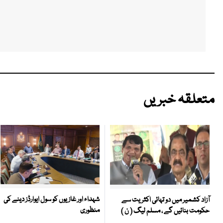
متعلقہ خبریں
شہداء اور غازیوں کو سول ایوارڈز دینے کی
آزاد کشمیر میں دو تہائی اکثریت سے
منظوری
حکومت بنائیں گے ، مسلم لیگ ( ن )