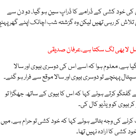
ن کی خود کشی کے ڈرامے کا ڈراپ سین ہو گیا، دو دن سے
اش کر رہی تھیں لیکن وہ گزشتہ شب اچانک اپنے گھر پہنچ
ارشل لا بھی لگ سکتا ہے،عرفان صدیقی
 ہے، معلوم ہوا کہ اسے اس کی دوسری بیوی اور سالا
سپتال پہنچے تو دوسری بیوی اور سالا موقع سے فرار ہو گئے۔
ے گفتگو کرتے ہوئے کہا کہ اس کا بیوی کے ساتھ جھگڑا تو
ر بیوی کو ویڈیو کال کی۔
کرنے کی وجہ بتاتے ہوئے کہا کہ خود کشی تو حرام ہے، میں
کشی کا ارادہ نہیں تھا۔