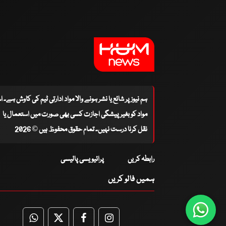
ہم نیوز پر شائع یا نشر ہونے والا مواد ادارتی ٹیم کی کاوش ہے۔ 
مواد کو بغیر پیشگی اجازت کسی بھی صورت میں استعمال یا
نقل کرنا درست نہیں۔ تمام حقوق محفوظ ہیں © 2026
رابطہ کریں
پرائیویسی پالیسی
ہمیں فالو کریں
WhatsApp
Twitter
Facebook
Facebook