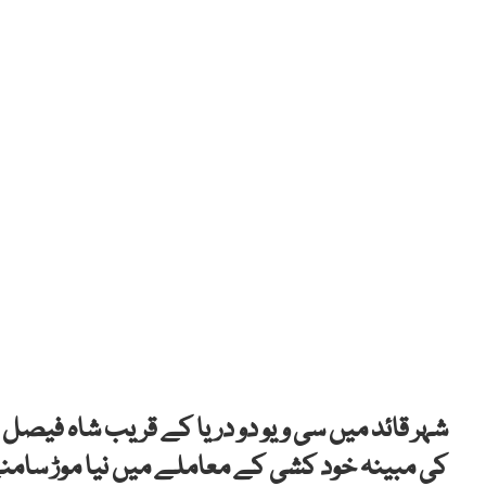
شہر قائد میں سی ویو دو دریا کے قریب شاہ فیصل ک
کی مبینہ خود کشی کے معاملے میں نیا موڑ سامنے