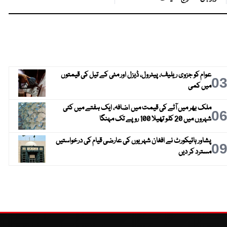
عوام کو جزوی ریلیف، پیٹرول، ڈیزل اور مٹی کے تیل کی قیمتوں
0
میں کمی
ملک بھر میں آٹے کی قیمت میں اضافہ، ایک ہفتے میں کئی
0
شہروں میں 20 کلو تھیلا 100 روپے تک مہنگا
پشاور ہائیکورٹ نے افغان شہریوں کی عارضی قیام کی درخواستیں
0
مسترد کر دیں