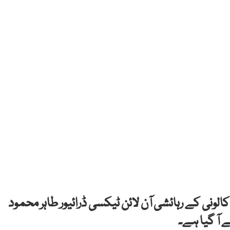
الونی کے رہائشی آن لائن ٹیکسی ڈرائیور طاہر محمود
 آ گیا ہے۔