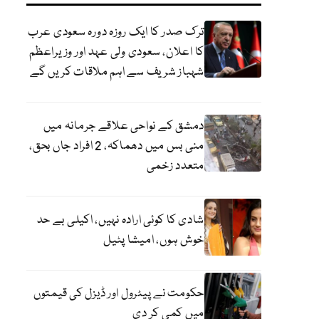
ترک صدر کا ایک روزہ دورہ سعودی عرب
کا اعلان، سعودی ولی عہد اور وزیراعظم
شہباز شریف سے اہم ملاقات کریں گے
دمشق کے نواحی علاقے جرمانہ میں
منی بس میں دھماکہ، 2 افراد جاں بحق،
متعدد زخمی
شادی کا کوئی ارادہ نہیں، اکیلی بے حد
خوش ہوں، امیشا پٹیل
حکومت نے پیٹرول اور ڈیزل کی قیمتوں
میں کمی کر دی