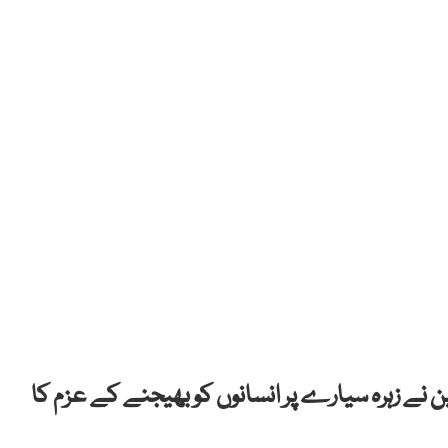
نے زہرہ سیارے پر انسانوں کو بھیجنے کے عزم کا