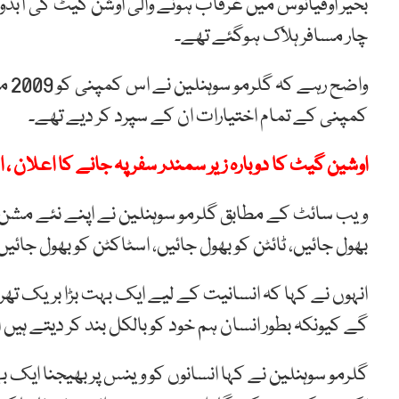
بحیر اوقیانوس میں غرقاب ہونے والی اوشن گیٹ کی آب
چار مسافر ہلاک ہوگئے تھے۔
کمپنی کے تمام اختیارات ان کے سپرد کر دیے تھے۔
اوشین گیٹ کا دوبارہ زیر سمندر سفر پہ جانے کا اعلان ، 
ویب سائٹ کے مطابق گلرمو سوہنلین نے اپنے نئے مشن
بھول جائیں، ٹائٹن کو بھول جائیں، اسٹاکٹن کو بھول جائیں
انہوں نے کہا کہ انسانیت کے لیے ایک بہت بڑا بریک تھرو
گے کیونکہ بطور انسان ہم خود کو بالکل بند کر دیتے ہیں