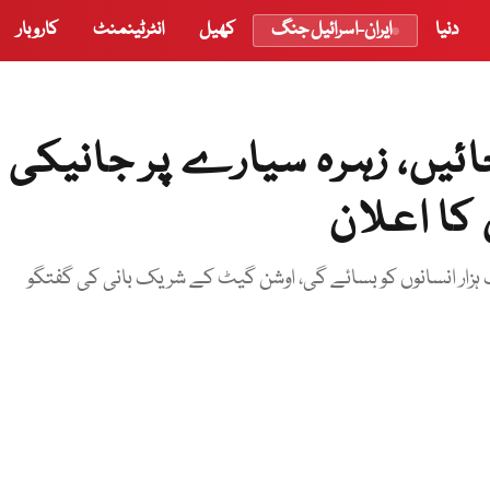
دنیا
ایران-اسرائیل جنگ
کھیل
انٹرٹینمنٹ
کاروبار
ائیں، زہرہ سیارے پر جانیکی
کا اعلان
زار انسانوں کو بسائے گی، اوشن گیٹ کے شریک بانی کی گفتگو