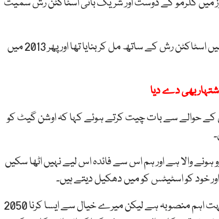
دوز میں گلرمو کے دوست اور شریک بانی اسٹاکٹن رش سمیت
واضح رہے کہ گلرمو سوہنلین نے اس کمپنی کو 2009 میں اسٹاکٹن رش کے ساتھ مل کر بنایا تھا اور پھر 2013 میں
اشتہار بھی دے دیا
 کے حوالے سے بات چیت کرتے ہوئے کہا کہ اوشن گیٹ کو
۔
 ہونے والا ہے اور ہم اس سے فائدہ اس لیے نہیں اٹھا سکیں
 اور خود کو اسٹیٹس کو میں دھکیل دیتے ہیں۔
گلرمو سوہنلین نے کہا انسانوں کو وینس پر بھیجنا ایک بہت اہم منصوبہ ہے لیکن میرے خیال سے ایسا کرنا 2050