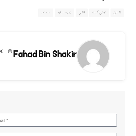
انسان
اوشن گیٹ
ٹائٹن
زہرہ سیارہ
سمندر
Fahad Bin Shakir
agram