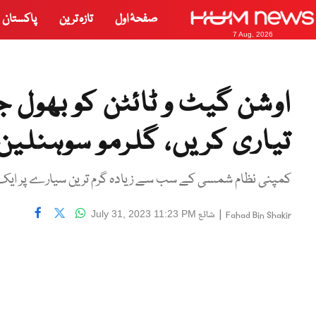
صفحۂ اول
تازہ ترین
پاکستان
7 Aug, 2026
اوشن گیٹ و ٹائٹن کو بھول ج
تیاری کریں، گلرمو سوہنلین 
کمپنی نظام شمسی کے سب سے زیادہ گرم ترین سیارے پر ایک ہ
|
شائع
July 31, 2023 11:23 PM
Fahad Bin Shakir