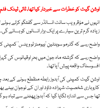
اوشن گیٹ کو خطرات سے خبردار کیا تھا، ٹائی ٹینک فلم
انہوں نے مؤقر ویب سائٹ انسائڈر سے گفتگو کرتے ہو
زیادہ گرم ترین سیارے پر ایک ہزار انسانوں کو بسائے گی۔
واضح رہے کہ گلرمو سوہنلین ’ہیومنز ٹو وینس‘ کمپنی کے 
واضح رہے کہ گزشتہ ماہ جون میں بحرِ اوقیانوس کی گہرائی
افسوسناک واقعہ پیش آیا تھا۔
اوشن گیٹ کمپنی کی آبدوز رابطہ منقطع ہونے کے بعد چ
کاروباری شخصیت شہزادہ داؤد اور ان کے نوجوان بیٹے بھی
تھا جس سے اندازہ لگایا گیا کہ آبدوز پھٹنے سے تباہ ہو 