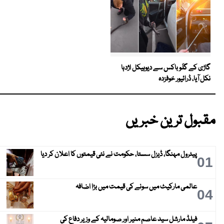
گاڑی کے گلَو باکس سے دیوہیکل اژدہا
نکل آیا، ڈرائیور خوفزدہ
مقبول ترین خبریں
پیٹرول مہنگا، ڈیزل سستا، حکومت نے نئی قیمتوں کا اعلان کر دیا
01
عالمی مارکیٹ میں سونے کی قیمت میں بڑا اضافہ
04
فیلڈ مارشل سید عاصم منیر اور صومالیہ کے وزیر دفاع کی