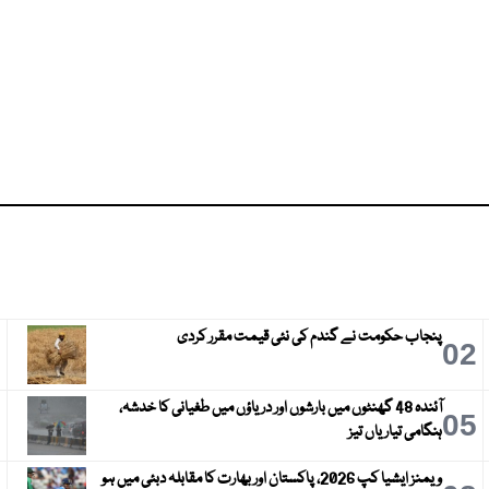
پنجاب حکومت نے گندم کی نئی قیمت مقرر کردی
3
02
آئندہ 48 گھنٹوں میں بارشوں اور دریاؤں میں طغیانی کا خدشہ،
6
05
ہنگامی تیاریاں تیز
ویمنز ایشیا کپ 2026، پاکستان اور بھارت کا مقابلہ دبئی میں ہو