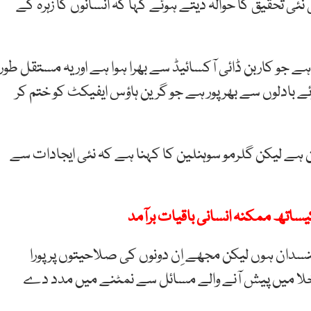
 تحقیق کا حوالہ دیتے ہوئے کہا کہ انسانوں کا زہرہ کے
ہے جو کاربن ڈائی آکسائیڈ سے بھرا ہوا ہے اور یہ مستقل طور
 بادلوں سے بھرپور ہے جو گرین ہاؤس ایفیکٹ کو ختم کر
ممکن ہے لیکن گلرمو سوہنلین کا کہنا ہے کہ نئی ایجادات سے
کیساتھ ممکنہ انسانی باقیات برآمد
ئنسدان ہوں لیکن مجھے اِن دونوں کی صلاحیتوں پر پورا
 خلا میں پیش آنے والے مسائل سے نمٹنے میں مدد دے