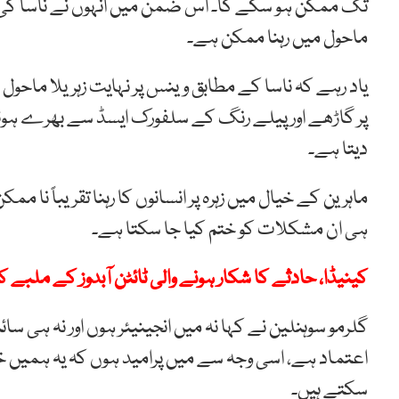
تک ممکن ہو سکے گا۔ اس ضمن میں انہوں نے ناسا کی نئی
ماحول میں رہنا ممکن ہے۔
یاد رہے کہ ناسا کے مطابق وینس پر نہایت زہریلا ماحول 
پر گاڑھے اور پیلے رنگ کے سلفورک ایسڈ سے بھرے ہوئے
دیتا ہے۔
ماہرین کے خیال میں زہرہ پر انسانوں کا رہنا تقریباً نا 
ہی ان مشکلات کو ختم کیا جا سکتا ہے۔
کینیڈا، حادثے کا شکار ہونے والی ٹائٹن آبدوز کے ملبے 
گلرمو سوہنلین نے کہا نہ میں انجینیئر ہوں اور نہ ہی سا
اعتماد ہے، اسی وجہ سے میں پرامید ہوں کہ یہ ہمیں
سکتے ہیں۔