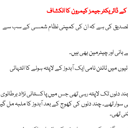
 کے ڈائریکٹر جیمز کیمرون کا انکشاف
ئے تصدیق کی ہے کہ ان کی کمپنی نظام شمسی کے سب سے
بانی اور چیئرمین بھی ہیں۔
وں میں ٹائٹن نامی ایک آبدوز کے لاپتہ ہونے کا انتہائی
ند دنوں تک لاپتہ رہی تھی جس میں پاکستانی نژاد برطانوی
 سوار تھے۔ چند دنوں کی کھوج کے بعد آبدوز کا ملبہ مل گیا
گئی تھی۔