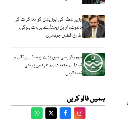
وزیراعظم کی اپوزیشن کو مذاکرات کی
دعوت، اوپن ایجنڈے پر بات ہوگی،
طارق فضل چودھری
بیوروکریسی میں بڑے پیمانے پر تقرر و
تبادلے، متعدد اہم عہدوں پر نئی
تعیناتیاں
ہمیں فالو کریں
WhatsApp
Twitter
Facebook
Facebook