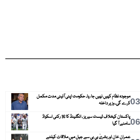
موجودہ نظام کہیں نہیں جا رہا، حکومت اپنی آئینی مدت مکمل
0
کرے گی، وزیر داخلہ
پاکستان کیخلاف ٹیسٹ سیریز ، انگلینڈ کا 16 رکنی اسکواڈ
0
سامنے آ گیا
عمران خان اور بشریٰ بی بی سے جیل میں ملاقات کیلئے