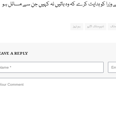
زرا کو ہدایت کرے کہ وہ باتیں نہ کہیں جن سے مسائل ہو
 ملک
ندیم ملک لائیو
ہم نیوز
EAVE A REPLY