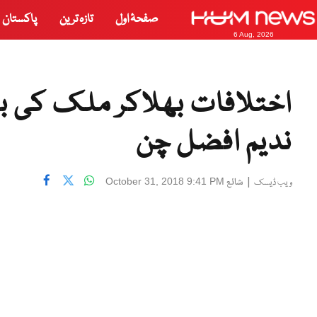
صفحۂ اول
تازہ ترین
پاکستان
6 Aug, 2026
اختلافات بھلاکر ملک کی بہ
ندیم افضل چن
|
شائع
October 31, 2018 9:41 PM
ویب ڈیسک