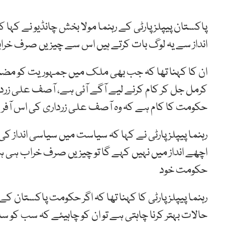
پاکستان پیپلز پارٹی کے رہنما مولا بخش چانڈیو نے کہا 
انداز سے یہ لوگ بات کرتے ہیں اس سے چیزیں صرف خرا
ان کا کہنا تھا کہ جب بھی ملک میں جمہوریت کو مضبوط
کرمل جل کر کام کرنے لیے آگے آئی ہے، آصف علی زردار
حکومت کا کام ہے کہ وہ آصف علی زرداری کی اس آفر 
رہنما پیپلز پارٹی نے کہا کہ سیاست میں سیاسی انداز 
اچھے انداز میں نہیں کہے گا تو چیزیں صرف خراب ہی ہو
حکومت خود
رہنما پیپلز پارٹی کا کہنا تھا کہ اگر حکومت پاکستان کے 
حالات بہتر کرنا چاہتی ہے تو ان کو چاہیئے کہ سب کو سا