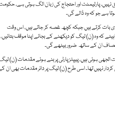
لق نہیں، پارلیمنٹ اور احتجاج کی زبان الگ ہوتی ہے، حکومت
وتا ہے جو کہ وہ ڈالے گی۔
ی بات کرتے ہیں جبکہ کچھ غصہ کر جاتے ہیں، اس وقت
ئے کہ وہ (ن) لیگ کو دیکھنے کے بجائے اپنا موقف بتائیں،
ک انصاف ان کے ساتھ ضرور بیٹھے گی۔
لجھی ہوئی ہیں، پیپلز پارٹی پر بنے ہوئے مقدمات (ن) لیگ
ردار نہیں تھا۔ اسی طرح (ن) لیگ پر دائر مقدمات بھی ان کے