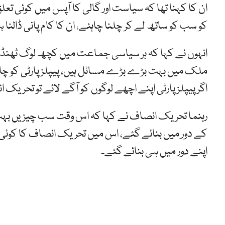
ان کا کہنا تھا کہ سیاست اور گالی کا آپس میں کوئی تع
کو سب کو ساتھ لے کر چلنا چاہئے، ان کا کام پانی ڈالنا ہ
انہوں نے کہا کہ ہر سیاسی جماعت میں کچھ لوگ ٹھنڈ
ملک میں بہت بڑے بڑے مسائل ہیں، پیپلز پارٹی کو چاہی
اگر پیپلز پارٹی اپنے اچھے لوگوں کو آگے لائے تو تحری
رہنما تحریک انصاف نے کہا کہ اس وقت سب چیزیں بہت ا
کے دور میں بنائے گئے، اس میں تحریک انصاف کا کوئی ک
اپنے دور میں ہی بنائے گئے۔