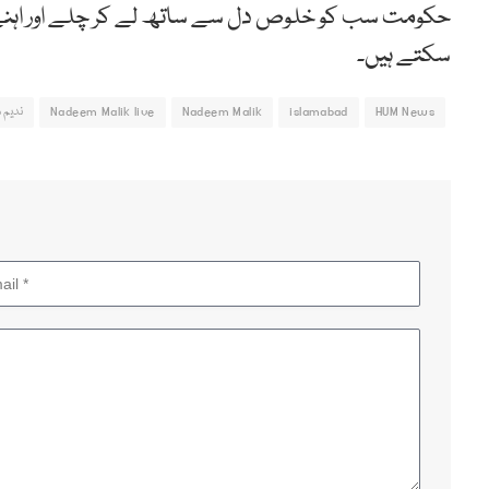
حکومت سب کو خلوص دل سے ساتھ لے کر چلے اور اہنے و
سکتے ہیں۔
HUM News
islamabad
Nadeem Malik
Nadeem Malik live
ندیم