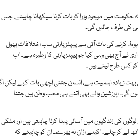
کہ حکومت میں موجود وزرا کو بات کرنا سیکھانا چاہیئے، جس
بی کی طرف جائیں گی۔
 کرنے کی بات آتی ہے پیپلز پارٹی سب اختلافات بھول
ی نے آج بھی وہی کیا جو پیپلز پارتی کا وطیرہ ہے۔ اب
کو کس طرح لیتے ہیں۔
کی بہت زیادہ اہمیت ہے، انسان جتنی اچھی بات کہے لیکن اگ
ں گی۔ اپوزشین والے بھی اتنے ہی محب وطن ہیں جتنا
لوگوں کی زندگیوں میں آسانی پیدا کرنا چاہیتی ہیں اور ملکی
تھ لے کر چلے، اکیلے اڑان نہ بھرے۔ ان کو چاہیئے کہ