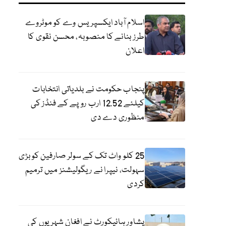
اسلام آباد ایکسپریس وے کو موٹروے
طرز بنانے کا منصوبہ، محسن نقوی کا
اعلان
پنجاب حکومت نے بلدیاتی انتخابات
کیلئے 12.52 ارب روپے کے فنڈز کی
منظوری دے دی
25 کلو واٹ تک کے سولر صارفین کو بڑی
سہولت، نیپرا نے ریگولیشنز میں ترمیم
کردی
پشاور ہائیکورٹ نے افغان شہریوں کی