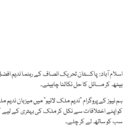
اسلام آباد: پاکستان تحریک انصاف کے رہنما ندیم اف
بیٹھ کر مسائل کا حل نکالنا چاہیئے۔
ہم نیوز کے پروگرام “ندیم ملک لائیو” میں میزبان ندیم
کو اپنے اختلافات سے نکل کر ملک کی بہتری کے لیے ک
سب کو ساتھ لے کر چلے۔