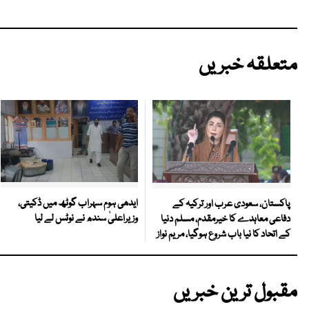
متعلقہ خبریں
ایدھی ہوم سہراب گوٹھ میں ڈکیتی،
پاکستان، سعودی عرب اور ترکیہ کے
وزیراعلیٰ سندھ نے نوٹس لے لیا
دفاعی معاہدے کا خیرمقدم، مسلم دنیا
کے اتحاد کا نیا باب شروع ہوگیا، مریم نواز
مقبول ترین خبریں