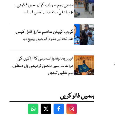
ایدھی ہوم سہراب گوٹھ میں ڈکیتی،
وزیراعلیٰ سندھ نے نوٹس لے لیا
گروپ کیپٹن عاصم طارق قتل کیس،
عدالت نے ملزم کو جیل بھیج دیا
خیبرپختونخوا اسمبلی کا اراکین کی
س
مراعات سے متعلق ترمیمی بل منظور،
اہم شقیں تبدیل
ہمیں فالو کریں
WhatsApp
Twitter
Facebook
Facebook