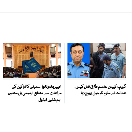
گروپ کیپٹن عاصم طارق قتل کیس،
خیبرپختونخوا اسمبلی کا اراکین کی
عدالت نے ملزم کو جیل بھیج دیا
مراعات سے متعلق ترمیمی بل منظور،
اہم شقیں تبدیل