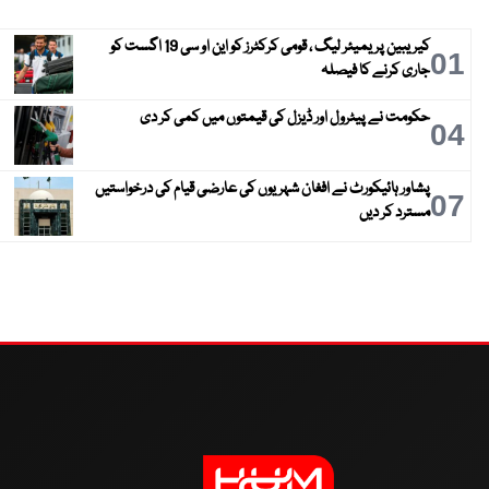
کیریبین پریمیئر لیگ ، قومی کرکٹرز کو این او سی 19 اگست کو
01
جاری کرنے کا فیصلہ
حکومت نے پیٹرول اور ڈیزل کی قیمتوں میں کمی کر دی
04
پشاور ہائیکورٹ نے افغان شہریوں کی عارضی قیام کی درخواستیں
07
مسترد کر دیں