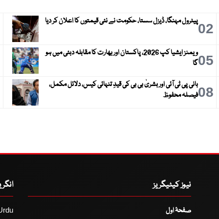
پیٹرول مہنگا، ڈیزل سستا، حکومت نے نئی قیمتوں کا اعلان کر دیا
3
02
ویمنز ایشیا کپ 2026، پاکستان اور بھارت کا مقابلہ دبئی میں ہو
6
05
گا
بانی پی ٹی آئی اور بشریٰ بی بی کی قیدِ تنہائی کیس، دلائل مکمل،
9
08
فیصلہ محفوظ
نیوز کیٹیگریز
انگر
صفحۂ اول
Urdu