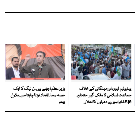
پیٹرولیم لیوی اور مہنگائی کے خلاف
وزیراعظم اچھے ہیں، ن لیگ کا ایک
جماعت اسلامی کا ملک گیر احتجاج،
حصہ ہمارا اتحاد توڑنا چاہتا ہے، بلاول
510 شاہراہوں پر دھرنوں کا اعلان
بھٹو