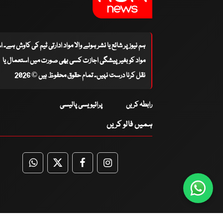
ہم نیوز پر شائع یا نشر ہونے والا مواد ادارتی ٹیم کی کاوش ہے۔ 
مواد کو بغیر پیشگی اجازت کسی بھی صورت میں استعمال یا
نقل کرنا درست نہیں۔ تمام حقوق محفوظ ہیں © 2026
رابطہ کریں
پرائیویسی پالیسی
ہمیں فالو کریں
WhatsApp
Twitter
Facebook
Facebook