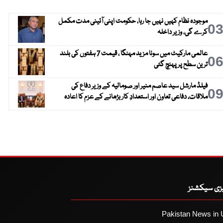
موجودہ نظام کہیں نہیں جا رہا، حکومت اپنی آئینی مدت مکمل
0
کرے گی، وزیر داخلہ
عالمی مارکیٹ میں سونا مزید مہنگا ، قیمت 7 ہفتوں کی بلند
0
ترین سطح پر پہنچ گئی
فیلڈ مارشل سید عاصم منیر اور صومالیہ کے وزیر دفاع کی
0
ملاقات، دفاعی تعاون اور استعدادِ کار بڑھانے کے عزم کا اعادہ
یزی سیکشنز
Pakistan News in 