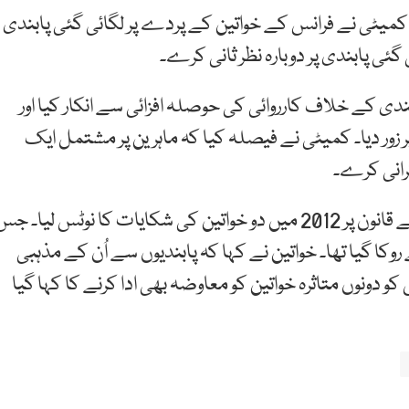
کمیٹی نے فرانس کے خواتین کے پردے پر لگائی گئی پابندی
 گئی پابندی پر دوبارہ نظر ثانی کرے۔
کے خلاف کارروائی کی حوصلہ افزائی سے انکار کیا اور
ور دیا۔ کمیٹی نے فیصلہ کیا کہ ماہرین پر مشتمل ایک
رانی کرے۔
کمیٹی نے 2010 میں حجاب پہننے کے خلاف بنائے گئے قانون پر 2012 میں دو خواتین کی شکایات کا نوٹس لیا۔ ج
 گیا تھا۔ خواتین نے کہا کہ پابندیوں سے اُن کے مذہبی
دونوں متاثرہ خواتین کو معاوضہ بھی ادا کرنے کا کہا گیا