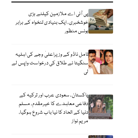
پی آئی اے ملازمین کیلئے بڑی
خوشخبری، ایک بنیادی تنخواہ کے برابر
بونس منظور
تامل ناڈو کے وزیراعلیٰ وجے کی اہلیہ
سنگیتا نے طلاق کی درخواست واپس لے
لی
پاکستان، سعودی عرب اور ترکیہ کے
دفاعی معاہدے کا خیرمقدم، مسلم
دنیا کے اتحاد کا نیا باب شروع ہوگیا،
مریم نواز