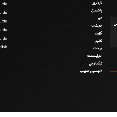
تازہ ترین
Urdu
پاکستان
Urdu
دنیا
Urdu
اس
معیشت
Urdu
کھیل
Urdu
تعلیم
lish
صحت
انٹرٹینمنٹ
ٹیکنالوجی
دلچسپ و عجیب