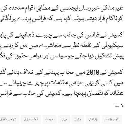
غیر ملکی خبر رساں ایجنسی کے مطابق اقوام متحدہ کی 
کو ناکام قرار دیتے ہوئے کہا ہے کہ فرانس پردے پر لگائی
کمیٹی نے فرانس کی جانب سے چہرے ڈھانپنے کی پابندی 
سیکیورٹی کے نقطہ نظر سے معاشرے میں مل کر رہنے پر ز
پینل تشکیل دیا جائے جو سیاسی اور عوامی حقوق کی نگ
میں کسی کو بھی عوامی مقامات پر چہرے چھپانے سے روکا
عقائد کو نقصان پہنچا ہے۔ کمیٹی کی جانب سے فرانس کو 
ہے۔
اقوام متحدہ
پابندی
جنیوا
چہرہ
حجاب
خلاف ورزی
عوامی حقوق