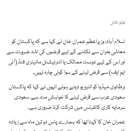
فوٹو: فائل
اسلام آباد: وزیراعظم عمران خان نے کہا ہے کہ پاکستان کو
معاشی بحران سے نکلنے کے لیے قرضوں کی اشد ضرورت ہے
اور اس کے لیے دوست ممالک یا انٹرنیشنل مانیٹری فنڈ (آئی
ایم ایف) سے قرض لینے کے سوا کوئی چارہ نہیں۔
برطانوی میڈیا کو انٹرویو دیتے ہوئے انہوں نے کہا کہ پاکستان
سعودی عرب سے قرض لینے کا خواہش مند ہے، سعودی
سرمایہ کاری کانفرنس میں شرکت کرنا ضروری ہے۔
عمران خان کا کہنا تھا کہ ہمارے پاس دو تین ماہ سے زیادہ