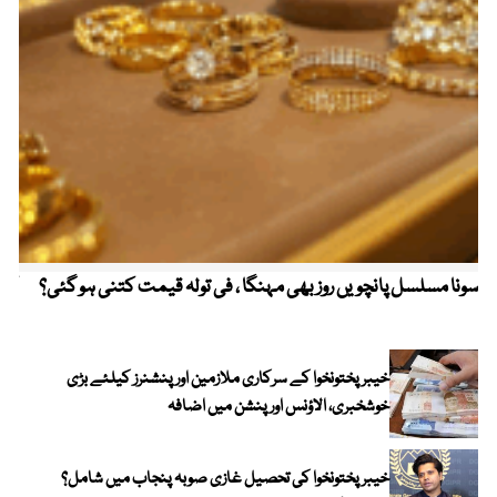
سونا مسلسل پانچویں روز بھی مہنگا ، فی تولہ قیمت کتنی ہو گئی؟
کولم
خیبرپختونخوا کے سرکاری ملازمین اور پنشنرز کیلئے بڑی
خوشخبری، الاؤنس اور پنشن میں اضافہ
خیبر پختونخوا کی تحصیل غازی صوبہ پنجاب میں شامل؟