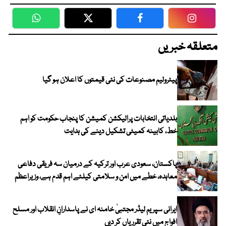
WhatsApp
Twitter
Facebook
Faceboo
متعلقہ خبریں
پیٹرولیم مصنوعات کی نئی قیمتوں کا اعلان ہو گیا
بلدیاتی انتخابات پرالیکشن کمیشن کا پنجاب حکومت کو اہم
خط، کابینہ کمیٹی تشکیل دینے کی ہدایت
پاکستان، سعودی عرب اور ترکیہ کے درمیان سہ فریقی دفاعی
معاہدہ، خطے میں امن و سلامتی کیلئے اہم قدم ہے، وزیراعظم
ایرانی سپریم لیڈر مجتبیٰ خامنہ ای نے پاسدارانِ انقلاب اور مسلح
افواج میں نئی تقرریاں کر دیں