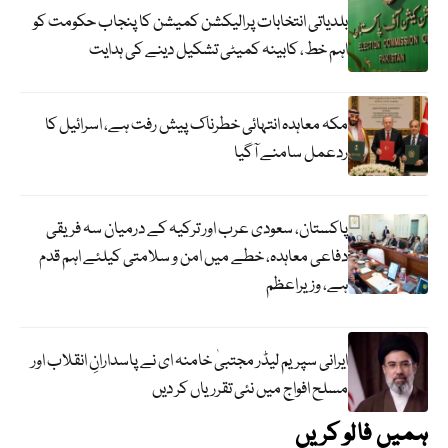
بلدیاتی انتخابات پرالیکشن کمیشن کا پنجاب حکومت کو
اہم خط، کابینہ کمیٹی تشکیل دینے کی ہدایت
مکہ معاہدہ انتہائی خطرناک پیش رفت ہے، اسرائیل کا
ردعمل سامنے آگیا
پاکستان، سعودی عرب اور ترکیہ کے درمیان سہ فریقی
دفاعی معاہدہ، خطے میں امن و سلامتی کیلئے اہم قدم
ہے، وزیراعظم
ایرانی سپریم لیڈر مجتبیٰ خامنہ ای نے پاسدارانِ انقلاب اور
مسلح افواج میں نئی تقرریاں کر دیں
ہمیں فالو کریں