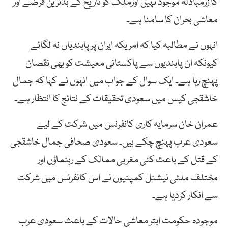
کا زرمبادلہ موجود نہیں اورملک کو تاریخ کے بدترین قرضے اور
معاشی بحران کا سامنا ہے۔
انہوں نے مطالبہ کیا کہ امریکہ ایران پر پابندیاں نہ لگائے
کیونکہ ان پابندیوں سے پاکستانی معیشت کو بھی نقصان
پہنچ رہا ہے۔ ایک سوال کے جواب میں انہوں نے کہا کہ جمال
خاشقجی کیس میں سعودی تحقیقات کے نتائج کا انتظار ہے۔
عمران خان سرمایہ کاری کانفرنس میں شرکت کے لیے
سعودی عرب پہنچ چکے ہیں۔ سعودی صحافی جمال خاشقجی
کے قتل کے باعث کئی مغربی ممالک کے رہنماؤں اور
مختلف ملٹی نیشنل کمپنیوں نے اس کانفرنس میں شرکت
سے انکار کردیا ہے۔
موجودہ حکومت ابتر معاشی حالات کے باعث سعودی عرب