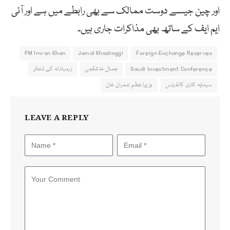
اور چین جیسے دوست ممالک سے بھی رابطے میں ہے اور آئی
ایم ایف کے ساتھ بھی مذاکرات جاری ہیں۔
PM Imran Khan
Jamal Khashoggi
Foreign Exchange Reserves
Saudi Investment Conference
جمال خاشقجی
زرمبادلہ کے ذخائر
سرمایہ کاری کانفرنس
وزیراعظم عمران خان
LEAVE A REPLY