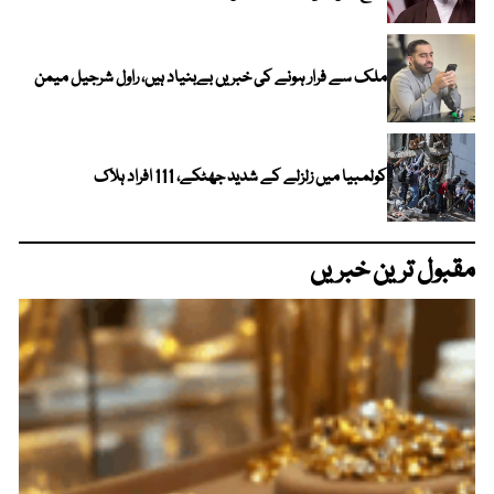
ملک سے فرار ہونے کی خبریں بےبنیاد ہیں، راول شرجیل میمن
کولمبیا میں زلزلے کے شدید جھٹکے، 111 افراد ہلاک
مقبول ترین خبریں