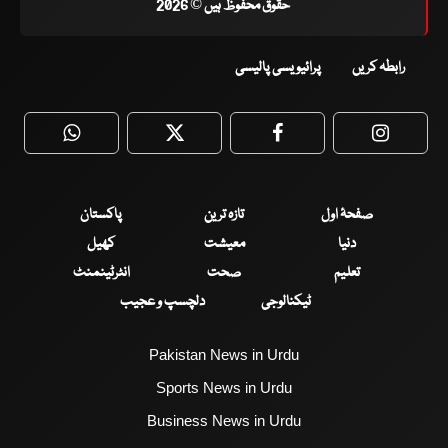
حقوق محفوظ ہیں © 2026
رابطہ کریں
پرائیویسی پالیسی
WhatsApp
Twitter
Facebook
Faceboo
صفحۂ اول
تازہ ترین
پاکستان
دنیا
معیشت
کھیل
تعلیم
صحت
انٹرٹینمنٹ
ٹیکنالوجی
دلچسپ و عجیب
Pakistan News in Urdu
Sports News in Urdu
Business News in Urdu