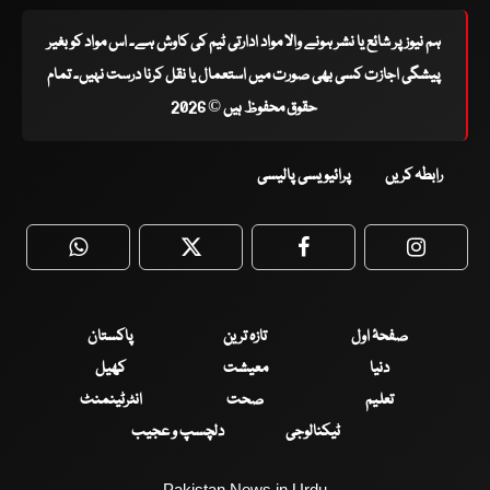
ہم نیوز پر شائع یا نشر ہونے والا مواد ادارتی ٹیم کی کاوش ہے۔ اس مواد کو بغیر
پیشگی اجازت کسی بھی صورت میں استعمال یا نقل کرنا درست نہیں۔ تمام
حقوق محفوظ ہیں © 2026
رابطہ کریں
پرائیویسی پالیسی
WhatsApp
Twitter
Facebook
Faceboo
صفحۂ اول
تازہ ترین
پاکستان
دنیا
معیشت
کھیل
تعلیم
صحت
انٹرٹینمنٹ
ٹیکنالوجی
دلچسپ و عجیب
Pakistan News in Urdu