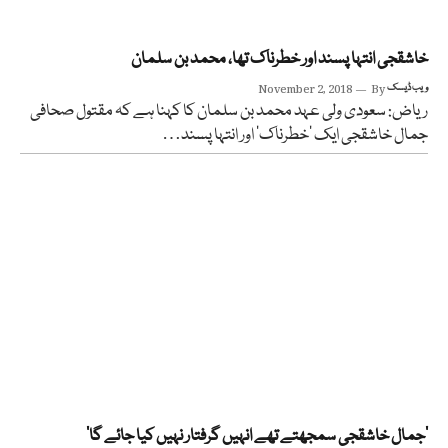
خاشقجی انتہا پسند اور خطرناک تھا، محمد بن سلمان
ویب ڈیسک
By
November 2, 2018
ریاض: سعودی ولی عہد محمد بن سلمان کا کہنا ہے کہ مقتول صحافی
جمال خاشقجی ایک ‘خطرناک’ اور انتہا پسند…
’جمال خاشقجی سمجھتے تھے انہیں گرفتار نہیں کیا جائے گا‘