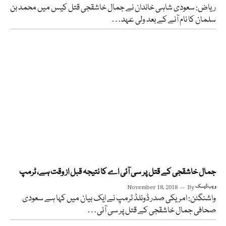
ریاض: سعودی شاہی خاندان نے جمال خاشقجی قتل کیس میں محمد بن
سلمان کا نام آنے کے بعد ولی عہد…
جمال خاشقجی کے قتل پر سی آئی اے کا نتیجہ قبل از وقت ہے، ٹرمپ
ویب ڈیسک
By
November 18, 2018
واشنگٹن: امریکی صدر ڈونلڈ ٹرمپ نے ایک بیان میں کہا ہے سعودی
صحافی جمال خاشقجی کے قتل پر سی آئی…