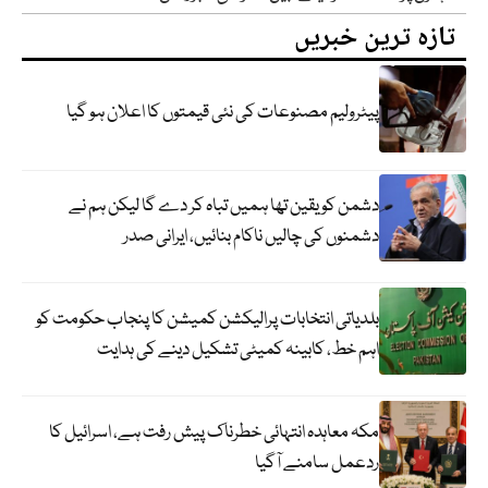
تازہ ترین خبریں
پیٹرولیم مصنوعات کی نئی قیمتوں کا اعلان ہو گیا
دشمن کو یقین تھا ہمیں تباہ کر دے گا لیکن ہم نے
دشمنوں کی چالیں ناکام بنائیں، ایرانی صدر
بلدیاتی انتخابات پرالیکشن کمیشن کا پنجاب حکومت کو
اہم خط، کابینہ کمیٹی تشکیل دینے کی ہدایت
مکہ معاہدہ انتہائی خطرناک پیش رفت ہے، اسرائیل کا
ردعمل سامنے آگیا