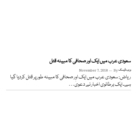
سعودی عرب میں ایک اور صحافی کا مبینہ قتل
ویب ڈیسک
By
November 7, 2018
ریاض: سعودی عرب میں ایک اور صحافی کا مبینہ طور پر قتل کردیا گیا
ہے۔ ایک برطانوی اخبار نے دعویٰ…