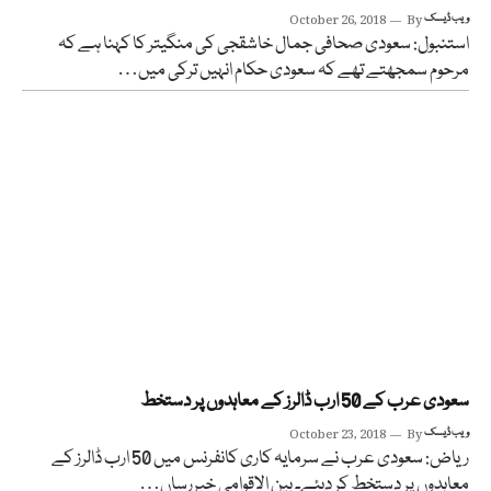
ویب ڈیسک
By
October 26, 2018
استنبول: سعودی صحافی جمال خاشقجی کی منگیتر کا کہنا ہے کہ
مرحوم سمجھتے تھے کہ سعودی حکام انہیں ترکی میں…
سعودی عرب کے 50 ارب ڈالرز کے معاہدوں پر دستخط
ویب ڈیسک
By
October 23, 2018
ریاض: سعودی عرب نے سرمایہ کاری کانفرنس میں 50 ارب ڈالرز کے
معاہدوں پر دستخط کر دیئے۔ بین الاقوامی خبررساں…