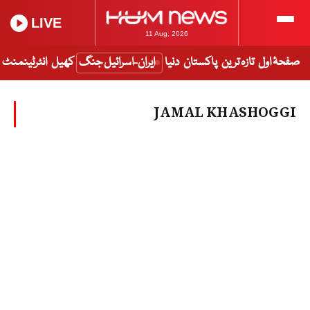
LIVE
11 Aug, 2026
صفحۂ اول
تازہ ترین
پاکستان
دنیا
ایران-اسرائیل جنگ
کھیل
انٹرٹینمنٹ
JAMAL KHASHOGGI