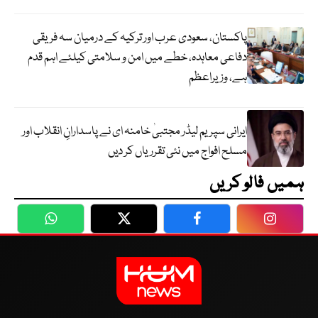
پاکستان، سعودی عرب اور ترکیہ کے درمیان سہ فریقی
دفاعی معاہدہ، خطے میں امن و سلامتی کیلئے اہم قدم
ہے، وزیراعظم
ایرانی سپریم لیڈر مجتبیٰ خامنہ ای نے پاسدارانِ انقلاب اور
مسلح افواج میں نئی تقرریاں کر دیں
ہمیں فالو کریں
WhatsApp
Twitter
Facebook
Faceboo