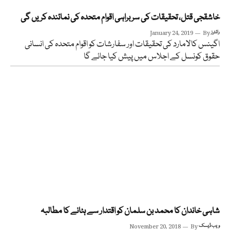
خاشقجی قتل، تحقیقات کی سربراہی اقوام متحدہ کی نمائندہ کریں گی
رائٹرز
By
January 24, 2019
اگینس کالامارد کی تحقیقات اور سفارشات کو اقوام متحدہ کی انسانی
حقوق کونسل کے اجلاس میں پیش کیا جائے گا
شاہی خاندان کا محمد بن سلمان کو اقتدار سے ہٹانے کا مطالبہ
ویب ڈیسک
By
November 20, 2018