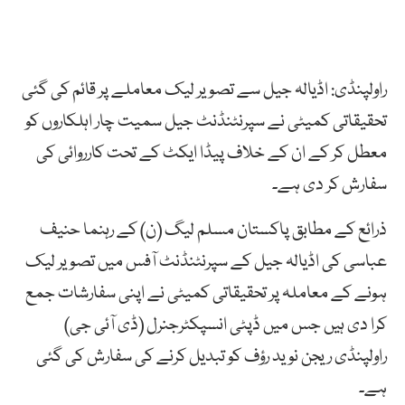
راولپنڈی: اڈیالہ جیل سے تصویر لیک معاملے پر قائم کی گئی
تحقیقاتی کمیٹی نے سپرنٹنڈنٹ جیل سمیت چار اہلکاروں کو
معطل کر کے ان کے خلاف پیڈا ایکٹ کے تحت کارروائی کی
سفارش کر دی ہے۔
ذرائع کے مطابق پاکستان مسلم لیگ (ن) کے رہنما حنیف
عباسی کی اڈیالہ جیل کے سپرنٹنڈنٹ آفس میں تصویر لیک
ہونے کے معاملہ پر تحقیقاتی کمیٹی نے اپنی سفارشات جمع
کرا دی ہیں جس میں ڈپٹی انسپکٹرجنرل (ڈی آئی جی)
راولپنڈی ریجن نوید رؤف کو تبدیل کرنے کی سفارش کی گئی
ہے۔