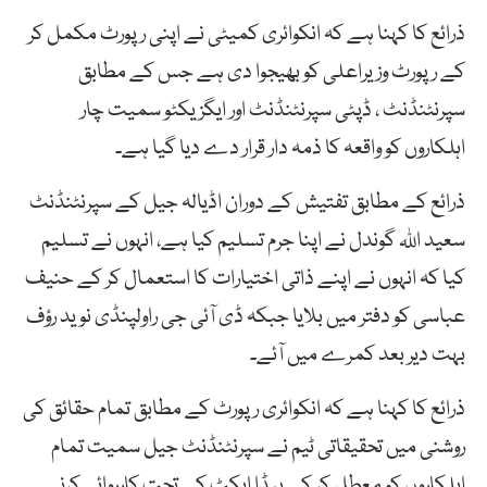
ذرائع کا کہنا ہے کہ انکوائری کمیٹی نے اپنی رپورٹ مکمل کر
کے رپورٹ وزیراعلی کو بھیجوا دی ہے جس کے مطابق
سپرنٹنڈنٹ ، ڈپٹی سپرنٹنڈنٹ اور ایگزیکٹو سمیت چار
اہلکاروں کو واقعہ کا ذمہ دار قرار دے دیا گیا ہے۔
ذرائع کے مطابق تفتیش کے دوران اڈیالہ جیل کے سپرنٹنڈنٹ
سعید اللہ گوندل نے اپنا جرم تسلیم کیا ہے، انہوں نے تسلیم
کیا کہ انہوں نے اپنے ذاتی اختیارات کا استعمال کر کے حنیف
عباسی کو دفتر میں بلایا جبکہ ڈی آئی جی راولپنڈی نوید رؤف
بہت دیر بعد کمرے میں آئے۔
ذرائع کا کہنا ہے کہ انکوائری رپورٹ کے مطابق تمام حقائق کی
روشنی میں تحقیقاتی ٹیم نے سپرنٹنڈنٹ جیل سمیت تمام
اہلکاروں کو معطل کر کے پیڈا ایکٹ کے تحت کارروائی کرنے