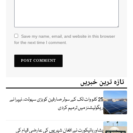
Save my name, email, and website in this browser
for the next time I comment.
تازہ ترین خبریں
25 کلو واٹ تک کے سولر صارفین کو بڑی سہولت، نیپرا نے
ریگولیشنز میں ترمیم کردی
پشاور ہائیکورٹ نے افغان شہریوں کی عارضی قیام کی