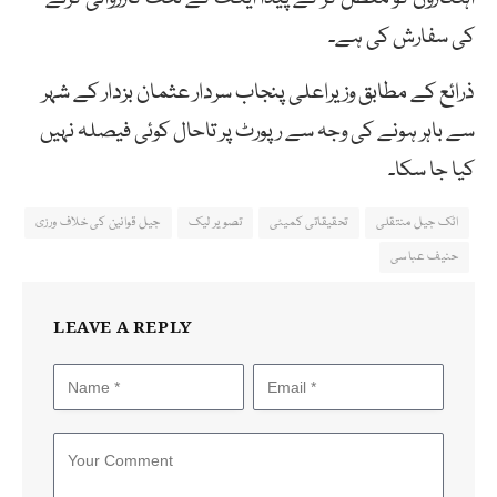
کی سفارش کی ہے۔
ذرائع کے مطابق وزیراعلی پنجاب سردار عثمان بزدار کے شہر
سے باہر ہونے کی وجہ سے رپورٹ پر تاحال کوئی فیصلہ نہیں
کیا جا سکا۔
اٹک جیل منتقلی
تحقیقاتی کمیٹی
تصویر لیک
جیل قوانین کی خلاف ورزی
حنیف عباسی
LEAVE A REPLY