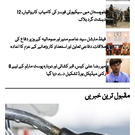
بلوچستان میں سیکیورٹی فورسز کی کامیاب کارروائیاں، 12
دہشت گرد ہلاک
فیلڈ مارشل سید عاصم منیر اور صومالیہ کے وزیر دفاع کی
ملاقات، دفاعی تعاون اور استعدادِ کار بڑھانے کے عزم کا اعادہ
میر رضا علی کیس، قبر کشائی اور دوبارہ پوسٹ مارٹم کے لیے 8
رکنی میڈیکل بورڈ تشکیل دے دیا گیا
مقبول ترین خبریں