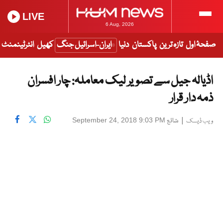
LIVE
6 Aug, 2026
صفحۂ اول
تازہ ترین
پاکستان
دنیا
ایران-اسرائیل جنگ
کھیل
انٹرٹینمنٹ
اڈیالہ جیل سے تصویر لیک معاملہ: چار افسران
ذمہ دار قرار
|
شائع
September 24, 2018 9:03 PM
ویب ڈیسک