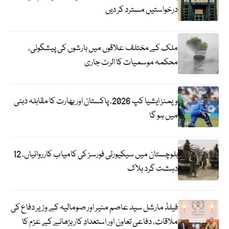
درخواستیں مسترد کر دیں
ملک کے مختلف علاقوں میں بارشوں کی پیشگوئی،
محکمہ موسمیات کا الرٹ جاری
ویمنز ایشیا کپ 2026، پاکستان اور بھارت کا مقابلہ دبئی
میں ہو گا
بلوچستان میں سیکیورٹی فورسز کی کامیاب کارروائیاں، 12
دہشت گرد ہلاک
فیلڈ مارشل سید عاصم منیر اور صومالیہ کے وزیر دفاع کی
ملاقات، دفاعی تعاون اور استعدادِ کار بڑھانے کے عزم کا