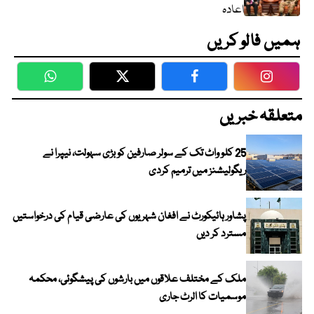
اعادہ
ہمیں فالو کریں
WhatsApp
Twitter
Facebook
Faceboo
متعلقہ خبریں
25 کلو واٹ تک کے سولر صارفین کو بڑی سہولت، نیپرا نے
ریگولیشنز میں ترمیم کردی
پشاور ہائیکورٹ نے افغان شہریوں کی عارضی قیام کی درخواستیں
مسترد کر دیں
ملک کے مختلف علاقوں میں بارشوں کی پیشگوئی، محکمہ
موسمیات کا الرٹ جاری