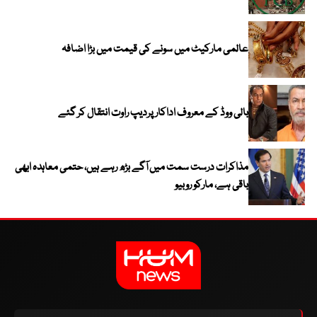
عالمی مارکیٹ میں سونے کی قیمت میں بڑا اضافہ
بالی ووڈ کے معروف اداکار پردیپ راوت انتقال کر گئے
مذاکرات درست سمت میں آگے بڑھ رہے ہیں، حتمی معاہدہ ابھی
باقی ہے، مارکو روبیو