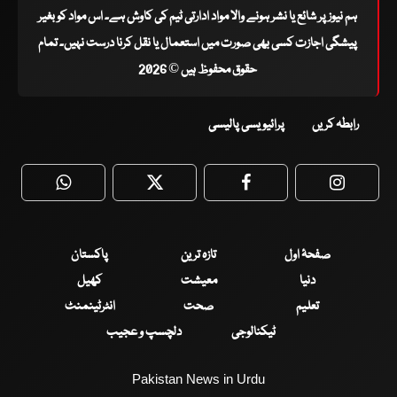
ہم نیوز پر شائع یا نشر ہونے والا مواد ادارتی ٹیم کی کاوش ہے۔ اس مواد کو بغیر
پیشگی اجازت کسی بھی صورت میں استعمال یا نقل کرنا درست نہیں۔ تمام
حقوق محفوظ ہیں © 2026
رابطہ کریں
پرائیویسی پالیسی
WhatsApp
Twitter
Facebook
Faceboo
صفحۂ اول
تازہ ترین
پاکستان
دنیا
معیشت
کھیل
تعلیم
صحت
انٹرٹینمنٹ
ٹیکنالوجی
دلچسپ و عجیب
Pakistan News in Urdu