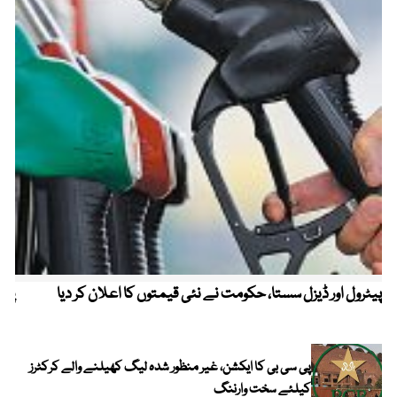
پیٹرول اور ڈیزل سستا، حکومت نے نئی قیمتوں کا اعلان کر دیا
پیٹ
پی سی بی کا ایکشن، غیر منظور شدہ لیگ کھیلنے والے کرکٹرز
کیلئے سخت وارننگ