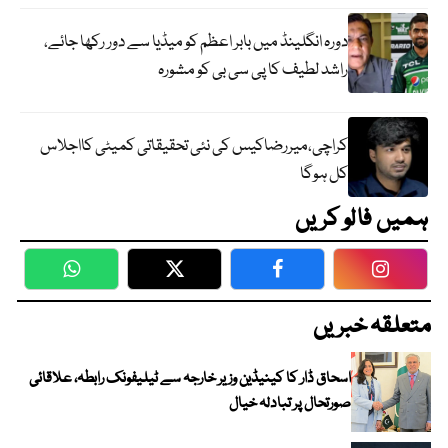
دورہ انگلینڈ میں بابر اعظم کو میڈیا سے دور رکھا جائے،
راشد لطیف کا پی سی بی کو مشورہ
کراچی،میررضاکیس کی نئی تحقیقاتی کمیٹی کااجلاس
کل ہوگا
ہمیں فالو کریں
WhatsApp
Twitter
Facebook
Faceboo
متعلقہ خبریں
اسحاق ڈار کا کینیڈین وزیر خارجہ سے ٹیلیفونک رابطہ، علاقائی
صورتحال پر تبادلہ خیال