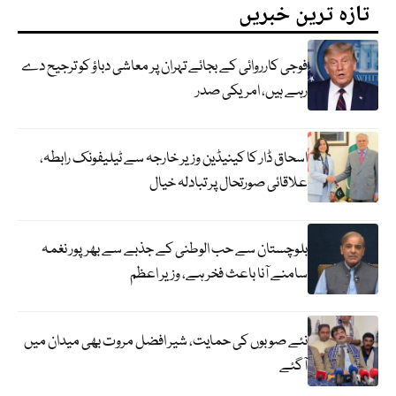
تازہ ترین خبریں
فوجی کارروائی کے بجائے تہران پر معاشی دباؤ کو ترجیح دے
رہے ہیں، امریکی صدر
اسحاق ڈار کا کینیڈین وزیر خارجہ سے ٹیلیفونک رابطہ،
علاقائی صورتحال پر تبادلہ خیال
بلوچستان سے حب الوطنی کے جذبے سے بھرپور نغمہ
سامنے آنا باعث فخر ہے، وزیر اعظم
نئے صوبوں کی حمایت، شیر افضل مروت بھی میدان میں
آگئے