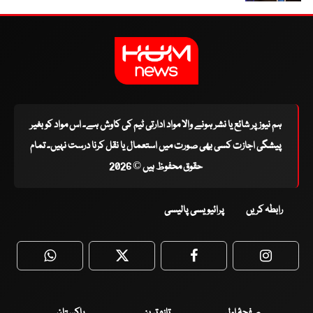
ہم نیوز پر شائع یا نشر ہونے والا مواد ادارتی ٹیم کی کاوش ہے۔ اس مواد کو بغیر
پیشگی اجازت کسی بھی صورت میں استعمال یا نقل کرنا درست نہیں۔ تمام
حقوق محفوظ ہیں © 2026
رابطہ کریں
پرائیویسی پالیسی
WhatsApp
Twitter
Facebook
Faceboo
صفحۂ اول
تازہ ترین
پاکستان