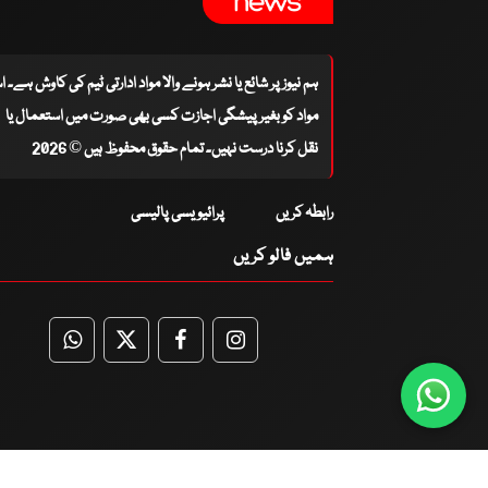
ہم نیوز پر شائع یا نشر ہونے والا مواد ادارتی ٹیم کی کاوش ہے۔ 
مواد کو بغیر پیشگی اجازت کسی بھی صورت میں استعمال یا
نقل کرنا درست نہیں۔ تمام حقوق محفوظ ہیں © 2026
رابطہ کریں
پرائیویسی پالیسی
ہمیں فالو کریں
WhatsApp
Twitter
Facebook
Facebook