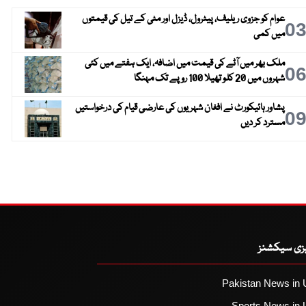
عوام کو جزوی ریلیف، پیٹرول، ڈیزل اور مٹی کے تیل کی قیمتوں
0
میں کمی
ملک بھر میں آٹے کی قیمت میں اضافہ، ایک ہفتے میں کئی
0
شہروں میں 20 کلو تھیلا 100 روپے تک مہنگا
پشاور ہائیکورٹ نے افغان شہریوں کی عارضی قیام کی درخواستیں
0
مسترد کر دیں
یزی سیکشنز
Pakistan News in 
Sports News in 