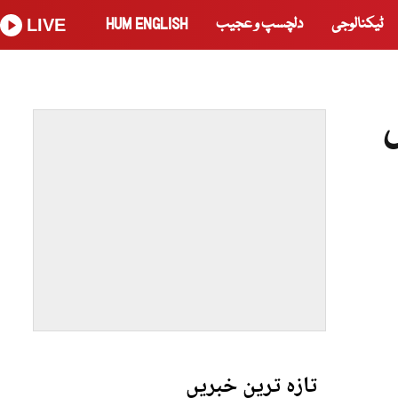
ٹیکنالوجی
دلچسپ و عجیب
HUM ENGLISH
LIVE
د جاں
تازہ ترین خبریں