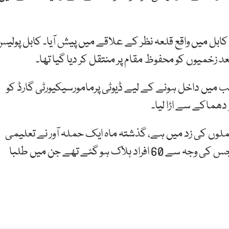
ل میں واقع قلعہ نظر کے علاقے میں پیش آیا۔ کابل پولی
خمیوں کو محفوظ مقام پر منتقل کر دیا گیا تھا۔
میں داخل ہونے کے لیے ڈیوٹی پرمامورسیکیورٹی گارڈ کو
دھماکے سے اڑا لیا۔
ں کی زد میں ہے، گذشتہ ماہ ایک حملہ آور نے تعلیمی
ادارے کے اندر گھس کر خود کو دھماکے سے اڑا دیا تھا جس کی وجہ سے 60 افراد ہلاک ہو گئے تھے جن میں طلبا