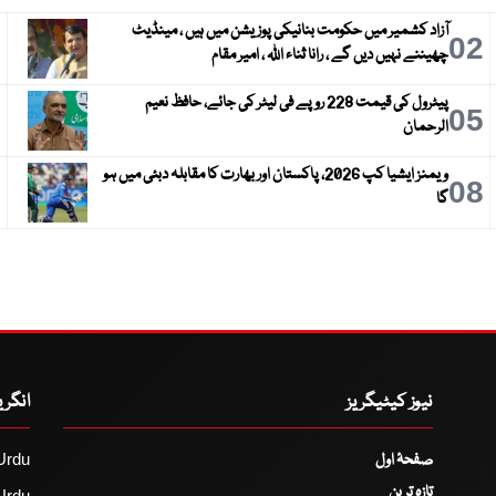
آزاد کشمیر میں حکومت بنانیکی پوزیشن میں ہیں ، مینڈیٹ
3
02
چھیننے نہیں دیں گے ، رانا ثناء اللہ ، امیر مقام
پیٹرول کی قیمت 228 روپے فی لیٹر کی جائے، حافظ نعیم
6
05
الرحمان
ویمنز ایشیا کپ 2026، پاکستان اور بھارت کا مقابلہ دبئی میں ہو
9
08
گا
نیوز کیٹیگریز
انگر
صفحۂ اول
Urdu
تازہ ترین
Urdu