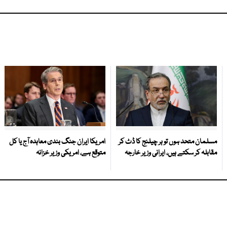
مسلمان متحد ہوں تو ہر چیلنج کا ڈٹ کر
امریکا ایران جنگ بندی معاہدہ آج یا کل
مقابلہ کر سکتے ہیں، ایرانی وزیر خارجہ
متوقع ہے، امریکی وزیر خزانہ