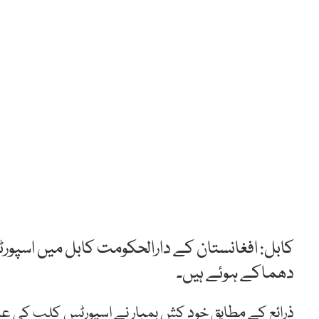
کابل: افغانستان کے دارالحکومت کابل میں اسپ
دھماکے ہوئے ہیں۔
ذرائع کے مطابق خود کش بمبار نے اسپورٹس کلب کی عم