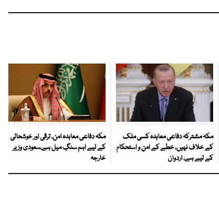
مکہ مشترکہ دفاعی معاہدہ کسی ملک
مکہ دفاعی معاہدہ امن، ترقی اور خوشحالی
کے خلاف نہیں، خطے کے امن و استحکام
کے لیے اہم سنگِ میل ہے،سعودی وزیر
کے لیے ہے، اردوان
خارجہ