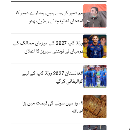
ہم صبر کر رہے ہیں، ہمارے صبر کا
امتحان نہ لیا جائے، بلاول بھٹو
ورلڈ کپ 2027 کے میزبان ممالک کے
درمیان ٹی ٹوئنٹی سیریز کا اعلان
افغانستان 2027 ورلڈ کپ کے لیے
کوالیفائی کرگیا
4 روز میں سونے کی قیمت میں بڑا
اضافہ