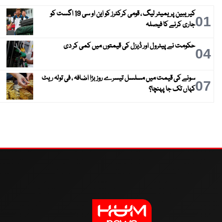
کیریبین پریمیئر لیگ ، قومی کرکٹرز کو این او سی 19 اگست کو
01
جاری کرنے کا فیصلہ
حکومت نے پیٹرول اور ڈیزل کی قیمتوں میں کمی کر دی
04
سونے کی قیمت میں مسلسل تیسرے روز بڑا اضافہ ، فی تولہ ریٹ
07
کہاں تک جا پہنچا؟