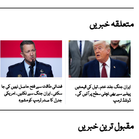
متعلقہ خبریں
فضائی طاقت سے فتح حاصل نہیں کی جا
ایران جنگ جلد ختم ، تیل کی قیمتیں
سکتی ، ایران جنگ سے نکلیں ، امریکی
پہلے سے بھی نچلی سطح پر آئیں گی ،
جنرل کا صدر ٹرمپ کو مشورہ
ڈونلڈ ٹرمپ
مقبول ترین خبریں