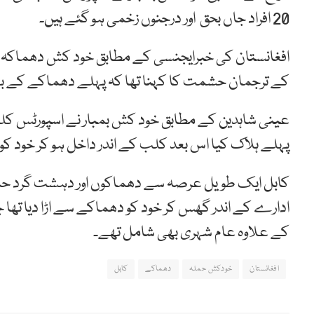
20 افراد جاں بحق اور درجنوں زخمی ہو گئے ہیں۔
افغانستان کی خبرایجنسی کے مطابق خود کش دھماکہ کاب
کے ترجمان حشمت کا کہنا تھا کہ پہلے دھماکے کے بعد ز
عینی شاہدین کے مطابق خود کش بمبار نے اسپورٹس کلب 
پہلے ہلاک کیا اس بعد کلب کے اندر داخل ہو کر خود کو 
کابل ایک طویل عرصہ سے دھماکوں اور دہشت گرد حملو
کے علاوہ عام شہری بھی شامل تھے۔
افغانستان
خودکش حملہ
دھماکے
کابل