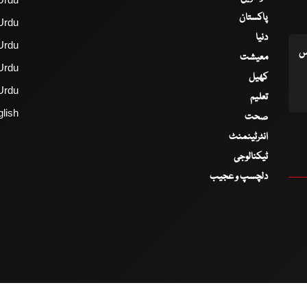
پاکستان
Urdu
دنیا
Urdu
اس
معیشت
Urdu
کھیل
Urdu
تعلیم
lish
صحت
انٹرٹینمنٹ
ٹیکنالوجی
دلچسپ و عجیب
2017 - 2026 © All Copyrights Reserved