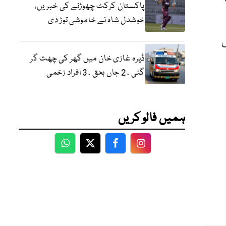
پاکستان کرکٹ چھوڑنے کی خبریں،
خوشدل شاہ نے خاموشی توڑ دی
س
ڈیرہ غازی خان میں گھر کی چھت گر
گئی ، 2 جاں بحق ، 3 افراد زخمی
ہمیں فالو کریں
WhatsApp
Twitter
Facebook
Facebook