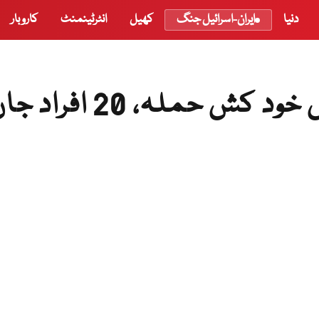
دنیا
ایران-اسرائیل جنگ
کھیل
انٹرٹینمنٹ
کاروبار
کابل کے اسپورٹس کلب میں خود کش حملہ، 20 افرا