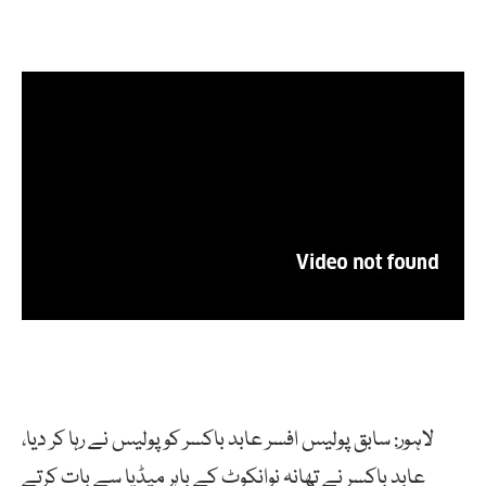
لاہور: سابق پولیس افسر عابد باکسر کو پولیس نے رہا کر دیا،
عابد باکسر نے تھانہ نوانکوٹ کے باہر میڈیا سے بات کرتے