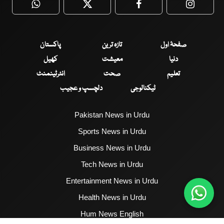
WhatsApp
Twitter
Facebook
Faceboo
صفحۂ اول
تازہ ترین
پاکستان
دنیا
معیشت
کھیل
تعلیم
صحت
انٹرٹینمنٹ
ٹیکنالوجی
دلچسپ و عجیب
Pakistan News in Urdu
Sports News in Urdu
Business News in Urdu
Tech News in Urdu
Entertainment News in Urdu
Health News in Urdu
Hum News English