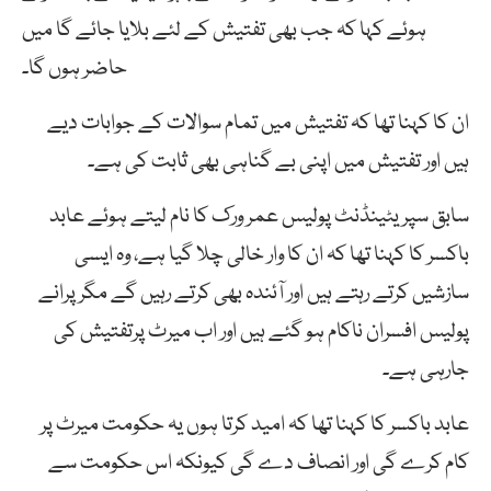
ہوئے کہا کہ جب بھی تفتیش کے لئے بلایا جائے گا میں
حاضر ہوں گا۔
ان کا کہنا تھا کہ تفتیش میں تمام سوالات کے جوابات دیے
ہیں اور تفتیش میں اپنی بے گناہی بھی ثابت کی ہے۔
سابق سپریٹینڈنٹ پولیس عمر ورک کا نام لیتے ہوئے عابد
باکسر کا کہنا تھا کہ ان کا وار خالی چلا گیا ہے، وہ ایسی
سازشیں کرتے رہتے ہیں اور آئندہ بھی کرتے رہیں گے مگر پرانے
پولیس افسران ناکام ہو گئے ہیں اور اب میرٹ پرتفتیش کی
جارہی ہے۔
عابد باکسر کا کہنا تھا کہ امید کرتا ہوں یہ حکومت میرٹ پر
کام کرے گی اور انصاف دے گی کیونکہ اس حکومت سے