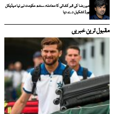
میر رضا کی قبر کشائی کا معاملہ، سندھ حکومت نے نیا میڈیکل
بورڈ تشکیل دے دیا
مقبول ترین خبریں