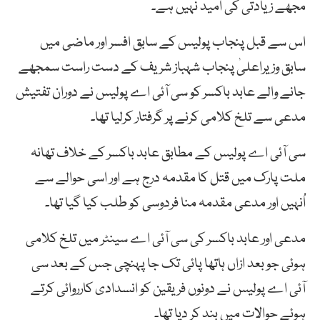
مجھے زیادتی کی امید نہیں ہے۔
اس سے قبل پنجاب پولیس کے سابق افسر اور ماضی میں
سابق وزیراعلیٰ پنجاب شہباز شریف کے دست راست سمجھے
جانے والے عابد باکسر کو سی آئی اے پولیس نے دوران تفتیش
مدعی سے تلخ کلامی کرنے پر گرفتار کرلیا تھا۔
سی آئی اے پولیس کے مطابق عابد باکسر کے خلاف تھانہ
ملت پارک میں قتل کا مقدمہ درج ہے اور اسی حوالے سے
اُنہیں اور مدعی مقدمہ منا فردوسی کو طلب کیا گیا تھا۔
مدعی اور عابد باکسر کی سی آئی اے سینٹر میں تلخ کلامی
ہوئی جو بعد ازاں ہاتھا پائی تک جا پہنچی جس کے بعد سی
آئی اے پولیس نے دونوں فریقین کو انسدادی کارروائی کرتے
ہوئے حوالات میں بند کر دیا تھا۔