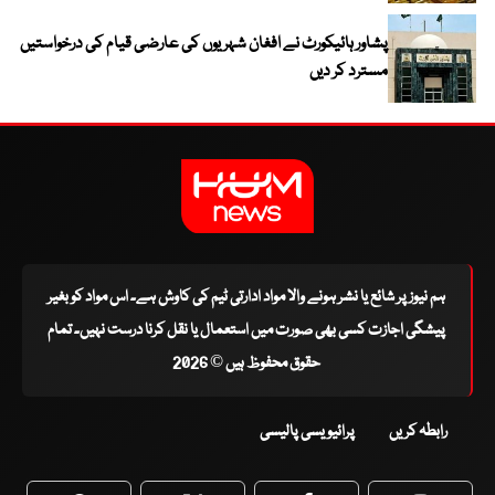
پشاور ہائیکورٹ نے افغان شہریوں کی عارضی قیام کی درخواستیں
مسترد کر دیں
ہم نیوز پر شائع یا نشر ہونے والا مواد ادارتی ٹیم کی کاوش ہے۔ اس مواد کو بغیر
پیشگی اجازت کسی بھی صورت میں استعمال یا نقل کرنا درست نہیں۔ تمام
حقوق محفوظ ہیں © 2026
رابطہ کریں
پرائیویسی پالیسی