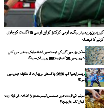
کیریبین پریمیئر لیگ ، قومی کرکٹرز کو این او سی 19 اگست کو جاری
آز
کرنے کا فیصلہ
چھی
ملک بھر میں آٹے کی قیمت میں اضافہ، ایک ہفتے میں کئی
شہروں میں 20 کلو تھیلا 100 روپے تک مہنگا
ویمنز ایشیا کپ 2026، پاکستان اور بھارت کا مقابلہ دبئی میں
ہو گا
سونے کی قیمت میں مسلسل تیسرے روز بڑا اضافہ ، فی تولہ ریٹ
کہاں تک جا پہنچا؟