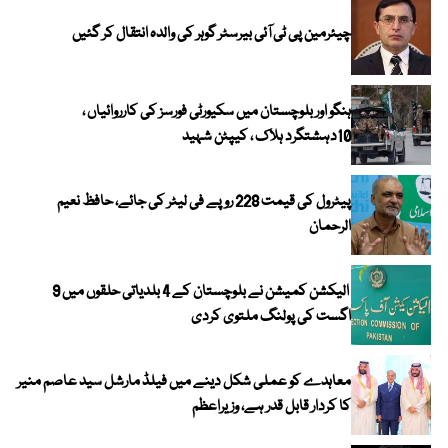
چیئرمین پی ٹی آئی بیرسٹر گوہر کی والدہ انتقال کر گئیں
ہنگو اور بلوچستان میں سکیورٹی فورسز کی کارروائیاں ،
10دہشتگرد ہلاک ، کیپٹن شہید
پیٹرول کی قیمت 228 روپے فی لیٹر کی جائے، حافظ نعیم
الرحمان
الیکشن کمیشن نے بلوچستان کے 4 بلدیاتی حلقوں میں 9
اگست کی پولنگ ملتوی کردی
معاہدے کو عملی شکل دینے میں فیلڈ مارشل سید عاصم منیر
کا کردار قابل قدر ہے، وزیراعظم