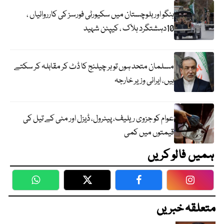
ہنگو اور بلوچستان میں سکیورٹی فورسز کی کارروائیاں ،
10دہشتگرد ہلاک ، کیپٹن شہید
مسلمان متحد ہوں تو ہر چیلنج کا ڈٹ کر مقابلہ کر سکتے
ہیں، ایرانی وزیر خارجہ
عوام کو جزوی ریلیف، پیٹرول، ڈیزل اور مٹی کے تیل کی
قیمتوں میں کمی
ہمیں فالو کریں
WhatsApp
Twitter
Facebook
Faceboo
متعلقہ خبریں