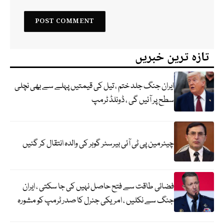
تازہ ترین خبریں
ایران جنگ جلد ختم ، تیل کی قیمتیں پہلے سے بھی نچلی
سطح پر آئیں گی ، ڈونلڈ ٹرمپ
چیئرمین پی ٹی آئی بیرسٹر گوہر کی والدہ انتقال کر گئیں
فضائی طاقت سے فتح حاصل نہیں کی جا سکتی ، ایران
جنگ سے نکلیں ، امریکی جنرل کا صدر ٹرمپ کو مشورہ