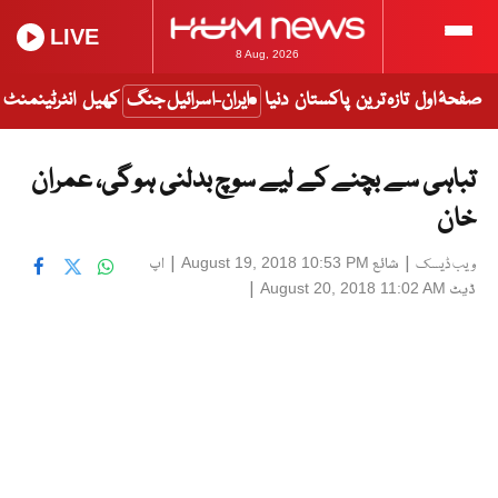
LIVE
8 Aug, 2026
صفحۂ اول
تازہ ترین
پاکستان
دنیا
ایران-اسرائیل جنگ
کھیل
انٹرٹینمنٹ
تباہی سے بچنے کے لیے سوچ بدلنی ہو گی، عمران
خان
|
شائع
|
اپ
August 19, 2018 10:53 PM
ویب ڈیسک
ڈیٹ
|
August 20, 2018 11:02 AM