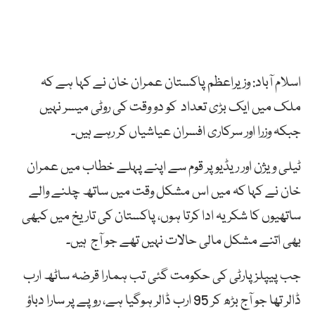
اسلام آباد: وزیراعظم پاکستان عمران خان نے کہا ہے کہ
ملک میں ایک بڑی تعداد کو دو وقت کی روٹی میسر نہیں
جبکہ وزرا اور سرکاری افسران عیاشیاں کر رہے ہیں۔
ٹیلی ویژن اور ریڈیو پر قوم سے اپنے پہلے خطاب میں عمران
خان نے کہا کہ میں اس مشکل وقت میں ساتھ چلنے والے
ساتھیوں کا شکریہ ادا کرتا ہوں، پاکستان کی تاریخ میں کبھی
بھی اتنے مشکل مالی حالات نہیں تھے جو آج ہیں۔
جب پیپلزپارٹی کی حکومت گئی تب ہمارا قرضہ ساٹھ ارب
ڈالر تھا جو آج بڑھ کر 95 ارب ڈالر ہوگیا ہے، روپے پر سارا دباؤ