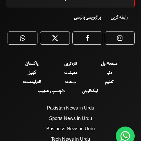
رابطہ کریں
پرائیویسی پالیسی
WhatsApp
Twitter
Facebook
Faceboo
صفحۂ اول
تازہ ترین
پاکستان
دنیا
معیشت
کھیل
تعلیم
صحت
انٹرٹینمنٹ
ٹیکنالوجی
دلچسپ و عجیب
Pakistan News in Urdu
Sports News in Urdu
Business News in Urdu
Tech News in Urdu