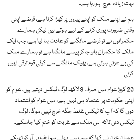
بہت زیادہ خرچ ہو رہا ہے۔
ہم نے اپنے ملک کو اپنے پیروں پر کھڑا کرنا ہے، قرضے اپنی
وقتی ضرورت پوری کرنے کے لیے ہوتے ہیں لیکن ہمارے
حکمرانوں نے تو قرضے مانگنے کو عادت بنا لیا ہے، جب ایک
ملک کا حکمران باہر جاکر پیسے مانگتا ہے تو ہمارے ملک
کی بے عزتی ہوتی ہے، بھیک مانگنے سے کوئی قوم ترقی نہیں
کرتی۔
20 کروڑ عوام میں صرف 8 لاکھ لوگ ٹیکس دیتے ہیں، عوام کو
اپنی حکومت پر اعتماد ہی نہیں ہے، میں عوام کو اعتماد
دوں گا کہ آپ کا ٹیکس غلط جگہ خرچ نہیں ہوگا، لوگ
ٹیکس دیں تاکہ اس ملک سے غربت کو ختم کیا جاسکے۔
عمران خان نے کہا کہ سب سے پہلے ہم ایف بی آر کو ٹھیک