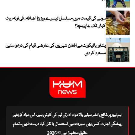
سونے کی قیمت میں مسلسل تیسرے روز بڑا اضافہ ، فی تولہ ریٹ
کہاں تک جا پہنچا؟
پشاور ہائیکورٹ نے افغان شہریوں کی عارضی قیام کی درخواستیں
مسترد کر دیں
ہم نیوز پر شائع یا نشر ہونے والا مواد ادارتی ٹیم کی کاوش ہے۔ اس مواد کو بغیر
پیشگی اجازت کسی بھی صورت میں استعمال یا نقل کرنا درست نہیں۔ تمام
حقوق محفوظ ہیں © 2026