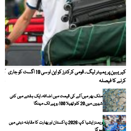
کیریبین پریمیئر لیگ ، قومی کرکٹرز کو این او سی 19 اگست کو جاری
آز
کرنے کا فیصلہ
چھی
ملک بھر میں آٹے کی قیمت میں اضافہ، ایک ہفتے میں کئی
شہروں میں 20 کلو تھیلا 100 روپے تک مہنگا
ویمنز ایشیا کپ 2026، پاکستان اور بھارت کا مقابلہ دبئی میں
ہو گا