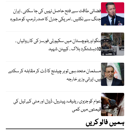
فضائی طاقت سے فتح حاصل نہیں کی جا سکتی ، ایران
جنگ سے نکلیں ، امریکی جنرل کا صدر ٹرمپ کو مشورہ
ہنگو اور بلوچستان میں سکیورٹی فورسز کی کارروائیاں ،
10دہشتگرد ہلاک ، کیپٹن شہید
مسلمان متحد ہوں تو ہر چیلنج کا ڈٹ کر مقابلہ کر سکتے
ہیں، ایرانی وزیر خارجہ
عوام کو جزوی ریلیف، پیٹرول، ڈیزل اور مٹی کے تیل کی
قیمتوں میں کمی
ہمیں فالو کریں