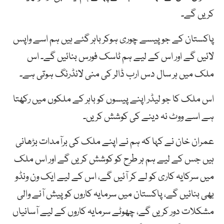
کریں گے۔
پاکستان کے جو پیسے چوری ہوکر باہر گئے ہیں ہم اسے واپس
لائیں گے اور اس کے لیے ہم ٹاسک فورس بنائیں گے۔ اس
ملک میں ہر سال دس ارب ڈالر کی منی لانڈرنگ ہوتی ہے۔
اس ملک کا جو لیڈر اپنے پیسوں کو باہر کے ملکوں میں رکھتا
ہے اسے ووٹ نہ دینے کی کوشش کریں۔
عمران خان نے کہا کہ ہم نے اپنے ملک کی برآمدات بڑھانی
ہیں جس کے لیے ہم ہر طرح کو کوشش کریں گے اور اس ملک
میں سرکایہ کاری کو لے کر آئیں گے، اس کے لیے ایک ون ونڈو
بھی بنائیں گے، پاکستان میں سرمایہ کاروں کو پیش آنے والی
مشکلات دور کریں گے، چھوٹے سرمایہ کاروں کے لیے آسانیاں