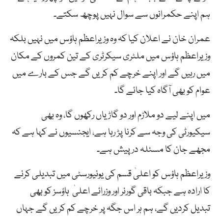
ہم اپنے حکمرانوں سے سوال نہیں پوچھ سکتے۔
عمران خان نے اعلان کیا کہ وہ وزیراعظم ہاؤس میں نہیں بلکہ
وزیراعظم ہاؤس میں ملٹری سیکرٹری کے تین کمروں کے مکان
میں رہیں گے اور اپنے خرچے کم کریں گے جس کے بارے میں
عوام کو بھی آگاہ کیا جائے گا۔
میں اپنے لیے دو ملازم اور دو گاڑیاں رکھوں گا، وہ بھی
سیکیورٹی کی وجہ سے کرنا پڑ رہا ہے، ایجنسیوں نے کہا ہے کہ
مجھے جان کا مسئلہ درپیش ہے۔
وزیراعظم ہاؤس کو اعلیٰ قسم کی یونیورسٹی میں تبدیلی کرنے
کا ارادہ ہے جبکہ باقی گورنر اور وزرائے اعلیٰ ہاؤسز کو بھی
تبدیل کردیں گے، ہم ہر اس جگہ پر خرچے کم کریں گے جہاں