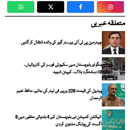
WhatsApp
Twitter
Facebook
Faceboo
متعلقہ خبریں
چیئرمین پی ٹی آئی بیرسٹر گوہر کی والدہ انتقال کر گئیں
ہنگو اور بلوچستان میں سکیورٹی فورسز کی کارروائیاں ،
10دہشتگرد ہلاک ، کیپٹن شہید
پیٹرول کی قیمت 228 روپے فی لیٹر کی جائے، حافظ نعیم
الرحمان
الیکشن کمیشن نے بلوچستان کے 4 بلدیاتی حلقوں میں 9
اگست کی پولنگ ملتوی کردی