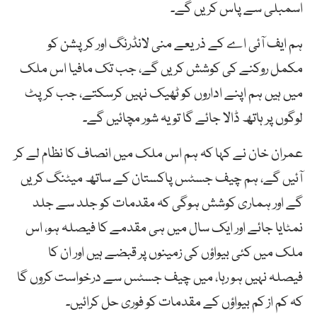
اسمبلی سے پاس کریں گے۔
ہم ایف آئی اے کے ذریعے منی لانڈرنگ اور کرپشن کو
مکمل روکنے کی کوشش کریں گے، جب تک مافیا اس ملک
میں ہیں ہم اپنے اداروں کو ٹھیک نہیں کرسکتے، جب کرپٹ
لوگوں پر ہاتھ ڈالا جائے گا تو یہ شور مچائیں گے۔
عمران خان نے کہا کہ ہم اس ملک میں انصاف کا نظام لے کر
آئیں گے، ہم چیف جسٹس پاکستان کے ساتھ میٹنگ کریں
گے اور ہماری کوشش ہوگی کہ مقدمات کو جلد سے جلد
نمٹایا جائے اور ایک سال میں ہی مقدمے کا فیصلہ ہو، اس
ملک میں کئی بیواؤں کی زمینوں پر قبضے ہیں اور ان کا
فیصلہ نہیں ہو رہا، میں چیف جسٹس سے درخواست کروں گا
کہ کم از کم بیواؤں کے مقدمات کو فوری حل کرائیں۔