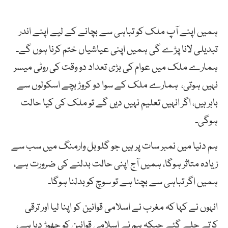
ہمیں اپنے آپ ملک کو تباہی سے بچانے کے لیے اپنے اندر
تبدیلی لانا پڑے گی ہمیں اپنی عیاشیاں ختم کرنا ہوں گے۔
ہمارے ملک میں عوام کی بڑی تعداد دو وقت کی روٹی میسر
نہیں ہوتی، ہمارے ملک کے سوا دو کروڑ بچے اسکولوں سے
باہر ہیں، اگر انہیں تعلیم نہیں دیں گے تو ملک کی کیا حالت
ہوگی۔
ہم دنیا میں نمبر سات پر ہیں جو گلوبل وارمنگ میں سب سے
زیادہ متاثر ہوگا، ہمیں آج اپنی حالت بدلنے کی ضرورت ہے،
ہمیں اگر تباہی سے بچنا ہے تو سوچ کو بدلنا ہوگا۔
انہوں نے کہا کہ مغرب نے اسلامی قوانین کو اپنا لیا اور ترقی
کرتے چلے گئے جبکہ ہم نے اسلامی قوانین کو چھوڑ دیا ہے،