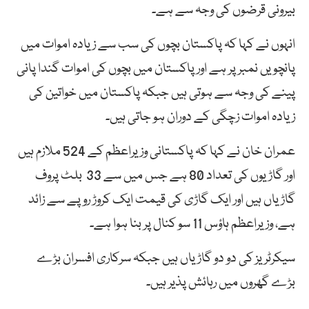
بیرونی قرضوں کی وجہ سے ہے۔
انہوں نے کہا کہ پاکستان بچوں کی سب سے زیادہ اموات میں
پانچویں نمبر پر ہے اور پاکستان میں بچوں کی اموات گندا پانی
پینے کی وجہ سے ہوتی ہیں جبکہ پاکستان میں خواتین کی
زیادہ اموات زچگی کے دوران ہو جاتی ہیں۔
عمران خان نے کہا کہ پاکستانی وزیراعظم کے 524 ملازم ہیں
اور گاڑیوں کی تعداد 80 ہے جس میں سے 33 بلٹ پروف
گاڑیاں ہیں اور ایک گاڑی کی قیمت ایک کروڑ روپے سے زائد
ہے، وزیراعظم ہاؤس 11 سو کنال پر بنا ہوا ہے۔
سیکرٹریز کی دو دو گاڑیاں ہیں جبکہ سرکاری افسران بڑے
بڑے گھروں میں رہائش پذیر ہیں۔