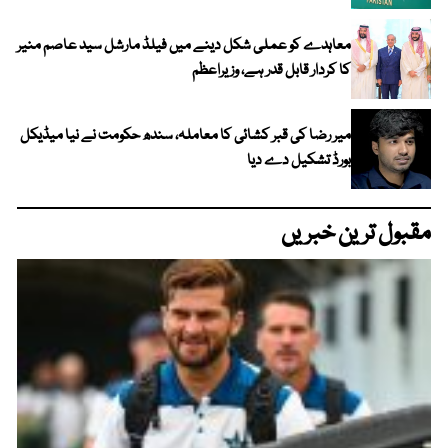
معاہدے کو عملی شکل دینے میں فیلڈ مارشل سید عاصم منیر
کا کردار قابل قدر ہے، وزیراعظم
میر رضا کی قبر کشائی کا معاملہ، سندھ حکومت نے نیا میڈیکل
بورڈ تشکیل دے دیا
مقبول ترین خبریں