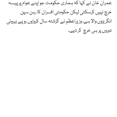
عمران خان نے کہا کہ ہماری حکومت جو اپنے عوام پر پیسہ
خرچ نہیں کرسکتی لیکن حکومتی افسران کا رہن سہن
انگریزوں والا ہے، وزیراعظم نے گزشتہ سال کروڑوں روپے بیرونی
دوروں پر ہی خرچ کر دیے۔