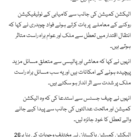
الیکشن کمیشن کی جانب سے کامیابی کے نوٹیفیکیشن
روکنے کے معاملے پر بات کرتے ہوئے فواد چوہدری نے کہا کہ
انتقال اقتدار میں تعطل سے ملک اور عوام براہ راست متاثر
ہوتے ہیں۔
انہوں نے کہا کہ معاشی اور پالیسی سے متعلق مسائل مزید
پیچیدہ ہونے کے امکانات ہیں اور یہ سب مسائل براہ راست
ملک پر شدت سے اثر انداز ہو سکتے ہیں۔
انہوں نے چیف جسٹس سے استدعا کی کہ وہ الیکشن
کمیشن اور ماتحت عدالتوں کی جانب سے پیدا کیے جانے
والے تعطل کا خود جائزہ لیں۔
الیکشن کمیشن پاکستان نے مختلف وجوہات کی بنا پر26