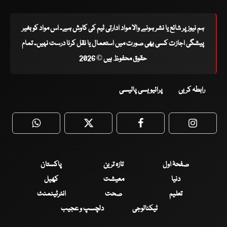
ہم نیوز پر شائع یا نشر ہونے والا مواد ادارتی ٹیم کی کاوش ہے۔ اس مواد کو بغیر
پیشگی اجازت کسی بھی صورت میں استعمال یا نقل کرنا درست نہیں۔ تمام
حقوق محفوظ ہیں © 2026
رابطہ کریں
پرائیویسی پالیسی
WhatsApp
Twitter
Facebook
Faceboo
صفحۂ اول
تازہ ترین
پاکستان
دنیا
معیشت
کھیل
تعلیم
صحت
انٹرٹینمنٹ
ٹیکنالوجی
دلچسپ و عجیب