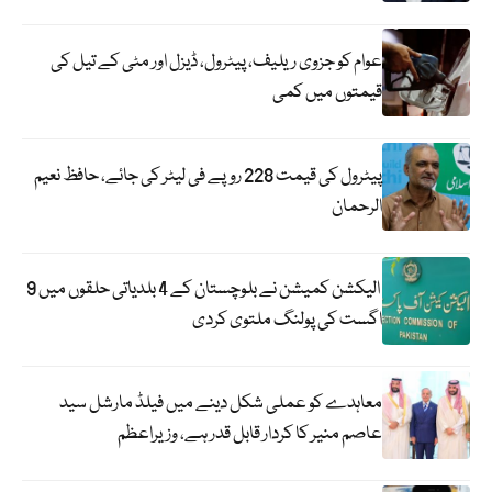
عوام کو جزوی ریلیف، پیٹرول، ڈیزل اور مٹی کے تیل کی
قیمتوں میں کمی
پیٹرول کی قیمت 228 روپے فی لیٹر کی جائے، حافظ نعیم
الرحمان
الیکشن کمیشن نے بلوچستان کے 4 بلدیاتی حلقوں میں 9
اگست کی پولنگ ملتوی کردی
معاہدے کو عملی شکل دینے میں فیلڈ مارشل سید
عاصم منیر کا کردار قابل قدر ہے، وزیراعظم