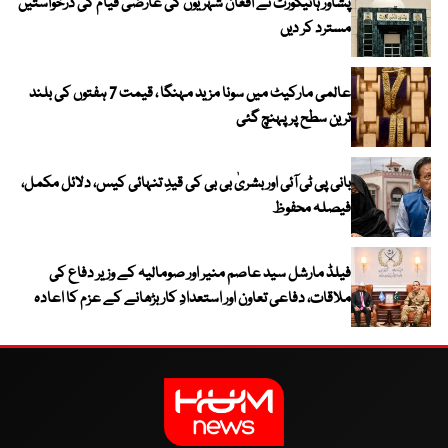
پشاور ہائیکورٹ نے افغان شہریوں کی عارضی قیام کی درخواستیں
مسترد کر دیں
عالمی مارکیٹ میں سونا مزید مہنگا ، قیمت 7 ہفتوں کی بلند
ترین سطح پر پہنچ گئی
بانی پی ٹی آئی اور بشریٰ بی بی کی قیدِ تنہائی کیس، دلائل مکمل،
فیصلہ محفوظ
فیلڈ مارشل سید عاصم منیر اور صومالیہ کے وزیر دفاع کی
ملاقات، دفاعی تعاون اور استعدادِ کار بڑھانے کے عزم کا اعادہ