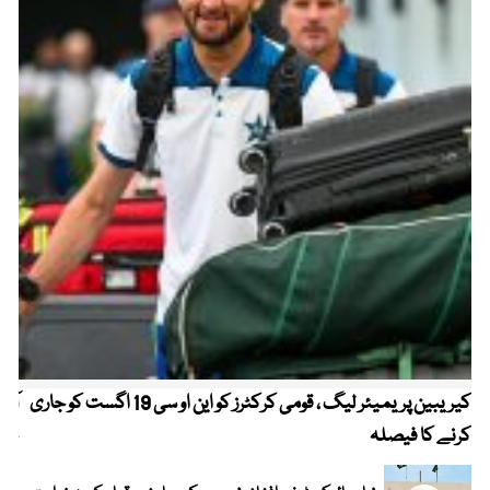
کیریبین پریمیئر لیگ ، قومی کرکٹرز کو این او سی 19 اگست کو جاری
آز
کرنے کا فیصلہ
چھی