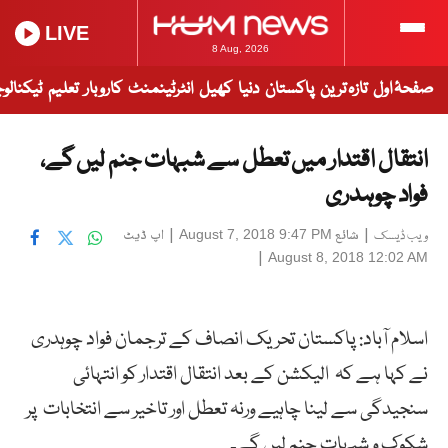
LIVE
8 Aug, 2026
صفحۂ اول
تازہ ترین
پاکستان
دنیا
کھیل
انٹرٹینمنٹ
کاروبار
تعلیم
ٹیکنالو
انتقال اقتدار میں تعطل سے شبہات جنم لیں گے،
فواد چوہدری
|
شائع
|
اپ ڈیٹ
August 7, 2018 9:47 PM
ویب ڈیسک
|
August 8, 2018 12:02 AM
اسلام آباد: پاکستان تحریک انصاف کے ترجمان فواد چوہدری
نے کہا ہے کہ الیکشن کے بعد انتقال اقتدار کو انتہائی
سنجیدگی سے لینا چاہیے ورنہ تعطل اور تاخیر سے انتخابات پر
شکوک و شبہات جنم لیں گے۔