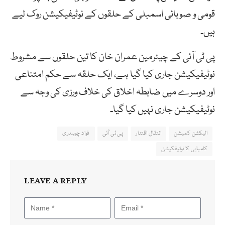
قومی و صوبائی اسمبلی کے حلقوں کے نوٹیفیکیشن روک لیے
ہیں۔
پی ٹی آئی کے چیئرمین عمران خان کا تین حلقوں سے مشروط
نوٹیفیکیشن جاری کیا گیا ہے، ایک حلقہ سے حکم امتناعی
اور دوسرے میں ضابطہ اخلاق کی خلاف ورزی کی وجہ سے
نوٹیفیکیشن جاری نہیں کیا گیا۔
الیکشن کمیشن
انتقال اقتدار
پی ٹی آئی
فواد چوہدری
کامیابی کا نوٹیفکیشن
LEAVE A REPLY