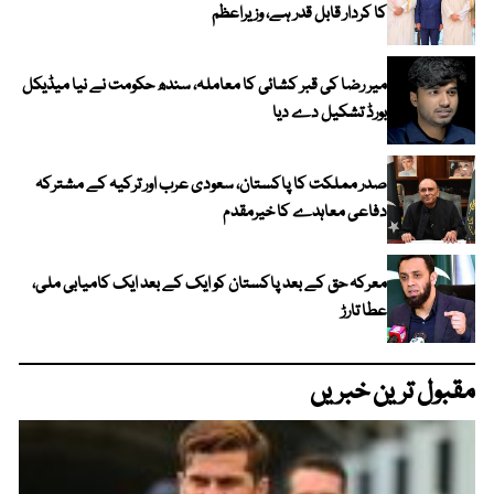
کا کردار قابل قدر ہے، وزیراعظم
میر رضا کی قبر کشائی کا معاملہ، سندھ حکومت نے نیا میڈیکل
بورڈ تشکیل دے دیا
صدر مملکت کا پاکستان، سعودی عرب اور ترکیہ کے مشترکہ
دفاعی معاہدے کا خیرمقدم
معرکہ حق کے بعد پاکستان کو ایک کے بعد ایک کامیابی ملی،
عطا تارڑ
مقبول ترین خبریں