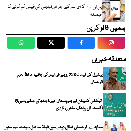
پی ٹی اے کا ای سم کے اجرا اور تبدیلی کی فیس کم کرنے کا
فیصلہ
ہمیں فالو کریں
WhatsApp
Twitter
Facebook
Faceboo
متعلقہ خبریں
پیٹرول کی قیمت 228 روپے فی لیٹر کی جائے، حافظ نعیم
الرحمان
الیکشن کمیشن نے بلوچستان کے 4 بلدیاتی حلقوں میں 9
اگست کی پولنگ ملتوی کردی
معاہدے کو عملی شکل دینے میں فیلڈ مارشل سید عاصم منیر