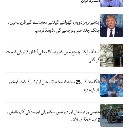
مسترد کردیا
آبنائے ہرمز دوبارہ کھولنے کیلئے معاہدے کے قریب ہیں ،
جنگ جلد ختم ہو جائے گی ، ڈونلڈ ٹرمپ
اسٹاک ایکسچینج میں کاروبار کا منفی آغاز ، ڈالر کی قیمت
گر گئی
انگلینڈ کے 25 سالہ فاسٹ باؤلر جان ٹرنر نے کرکٹ کو خیر
باد کہہ دیا
جنوبی وزیرستان اور دیر میں سکیورٹی فورسز کی کارروائیاں ،
10دہشتگرد ہلاک