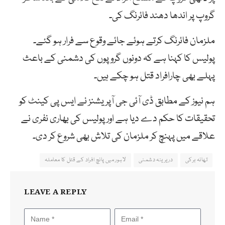
گروپ پر اندھا دھند فائرنگ کی۔
ملزمان فائرنگ کرتے ہوئے جائے وقوع سے فرار ہو گئے۔
پولیس کا کہنا ہے کہ دونوں گروپوں کی دشمنی کے باعث
پہلے بھی چارافراد قتل ہو چکے ہیں۔
ہم نیوز کے مطابق ڈی آئی جی آپریشنز نے ایس پی کینٹ کو
تحقیقات کا حکم دے دیا ہے اور پولیس کی بھاری نفری نے
علاقے میں پہنچ کر ملزمان کی تلاش بھی شروع کر دی۔
تھانہ برکی
دریرینہ دشمنی
لاہور میں پانچ افراد کے قتل کا معاملہ
LEAVE A REPLY