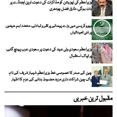
وزیراعظم کی اپوزیشن کو مذاکرات کی دعوت، اوپن ایجنڈے پر
بات ہوگی، طارق فضل چودھری
بیوروکریسی میں بڑے پیمانے پر تقرر و تبادلے، متعدد اہم عہدوں
پر نئی تعیناتیاں
وزیراعظم سعودی ولی عہد کی دعوت پر سعودی عرب پہنچ گئے،
پر تپاک استقبال
چین کے صدر کا خصوصی خط وزیراعظم شہباز شریف کے نام،
پاک چین شراکت داری مزید مضبوط بنانے کے عزم کا اظہار
مقبول ترین خبریں