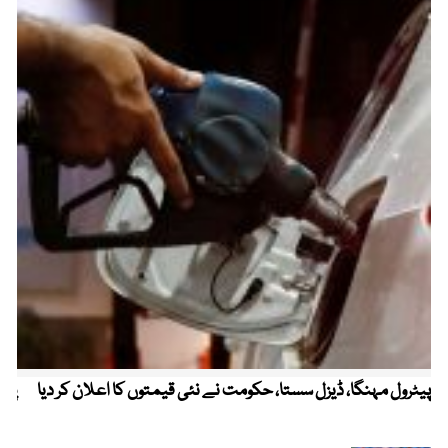
پیٹرول مہنگا، ڈیزل سستا، حکومت نے نئی قیمتوں کا اعلان کر دیا
پنج