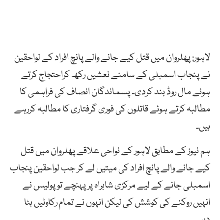
لاہور: پھلروان میں قتل کیے جانے والے پانچ افراد کے لواحقین
نے پنجاب اسمبلی کے سامنے نعشیں رکھ کراحتجاج کرتے
ہوئے مال روڈ بند کردی۔ پسماندگان انصاف کی فراہمی کا
مطالبہ کرتے ہوئے قاتلوں کی فوری گرفتاری کا مطالبہ کررہے
ہیں۔
ہم نیوز کے مطابق لاہور کے نواحی علاقے پھلروان میں قتل
کیے جانے والے پانچ افراد کی میتیں لے کر جب لواحقین پنجاب
اسمبلی جانے کے لیے مرکزی شاہراہ پر پہنچے تو پولیس نے
انہیں روکنے کی کوشش کی لیکن انہوں نے تمام رکاوٹیں ہٹا
دیں۔