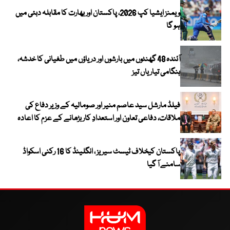
ویمنز ایشیا کپ 2026، پاکستان اور بھارت کا مقابلہ دبئی میں
ہو گا
آئندہ 48 گھنٹوں میں بارشوں اور دریاؤں میں طغیانی کا خدشہ،
ہنگامی تیاریاں تیز
فیلڈ مارشل سید عاصم منیر اور صومالیہ کے وزیر دفاع کی
ملاقات، دفاعی تعاون اور استعدادِ کار بڑھانے کے عزم کا اعادہ
پاکستان کیخلاف ٹیسٹ سیریز ، انگلینڈ کا 16 رکنی اسکواڈ
سامنے آ گیا