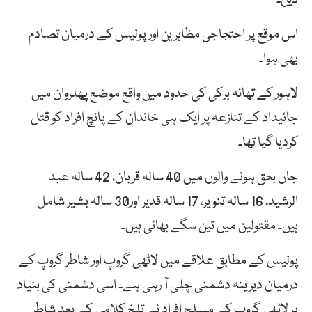
اس موقع پر احتجاجی مظاہرین اورپولیس کے درمیان تصادم
بھی ہوا۔
لاہور کے تھانہ برکی کی حدود میں واقع موضع پھلروان میں
جائیداد کے تنازعہ پر ایک ہی خاندان کے پانچ افراد کو قتل
کردیا گیا تھا۔
جاں بحق ہونے والوں میں 40 سالہ قربان، 42 سالہ عبد
الرشید، 16 سالہ تنویر، 17 سالہ قدیر اور30 سالہ بشیر شامل
ہیں۔ مقتولین میں تین سگے بھائی ہیں۔
پولیس کے مطابق علاقے میں لاٹھی گروپ اور شاطر گروپ کے
درمیان دیرینہ دشمنی چلی آ رہی ہے۔ اسی دشمنی کی بنیاد
پر لاٹھی گروپ کے مسلح افراد نے تلخ کلامی کے بعد شاطر