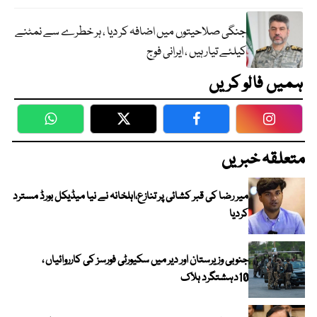
جنگی صلاحیتوں میں اضافہ کر دیا ، ہر خطرے سے نمٹنے
کیلئے تیار ہیں ، ایرانی فوج
ہمیں فالو کریں
WhatsApp
Twitter
Facebook
Faceboo
متعلقہ خبریں
میر رضا کی قبر کشائی پر تنازع،اہلخانہ نے نیا میڈیکل بورڈ مسترد
کردیا
جنوبی وزیرستان اور دیر میں سکیورٹی فورسز کی کارروائیاں ،
10دہشتگرد ہلاک