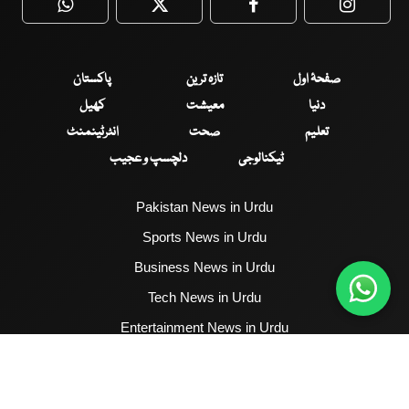
WhatsApp
Twitter
Facebook
Faceboo
صفحۂ اول
تازہ ترین
پاکستان
دنیا
معیشت
کھیل
تعلیم
صحت
انٹرٹینمنٹ
ٹیکنالوجی
دلچسپ و عجیب
Pakistan News in Urdu
Sports News in Urdu
Business News in Urdu
Tech News in Urdu
Entertainment News in Urdu
Health News in Urdu
Hum News English