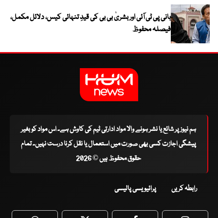
بانی پی ٹی آئی اور بشریٰ بی بی کی قیدِ تنہائی کیس، دلائل مکمل،
فیصلہ محفوظ
ہم نیوز پر شائع یا نشر ہونے والا مواد ادارتی ٹیم کی کاوش ہے۔ اس مواد کو بغیر
پیشگی اجازت کسی بھی صورت میں استعمال یا نقل کرنا درست نہیں۔ تمام
حقوق محفوظ ہیں © 2026
رابطہ کریں
پرائیویسی پالیسی