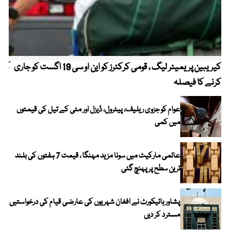
کیریبین پریمیئر لیگ ، قومی کرکٹرز کو این او سی 19 اگست کو جاری
آز
کرنے کا فیصلہ
چھی
عوام کو جزوی ریلیف، پیٹرول، ڈیزل اور مٹی کے تیل کی قیمتوں
میں کمی
عالمی مارکیٹ میں سونا مزید مہنگا ، قیمت 7 ہفتوں کی بلند
ترین سطح پر پہنچ گئی
پشاور ہائیکورٹ نے افغان شہریوں کی عارضی قیام کی درخواستیں
مسترد کر دیں