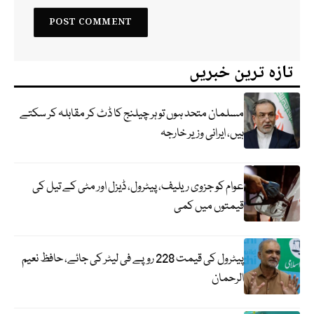
تازہ ترین خبریں
مسلمان متحد ہوں تو ہر چیلنج کا ڈٹ کر مقابلہ کر سکتے
ہیں، ایرانی وزیر خارجہ
عوام کو جزوی ریلیف، پیٹرول، ڈیزل اور مٹی کے تیل کی
قیمتوں میں کمی
پیٹرول کی قیمت 228 روپے فی لیٹر کی جائے، حافظ نعیم
الرحمان