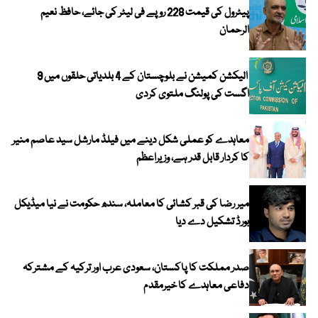
پیٹرول کی قیمت 228 روپے فی لیٹر کی جائے، حافظ نعیم
الرحمان
الیکشن کمیشن نے بلوچستان کے 4 بلدیاتی حلقوں میں 9
اگست کی پولنگ ملتوی کردی
معاہدے کو عملی شکل دینے میں فیلڈ مارشل سید عاصم منیر
کا کردار قابل قدر ہے، وزیراعظم
میر رضا کی قبر کشائی کا معاملہ، سندھ حکومت نے نیا میڈیکل
بورڈ تشکیل دے دیا
صدر مملکت کا پاکستان، سعودی عرب اور ترکیہ کے مشترکہ
دفاعی معاہدے کا خیرمقدم