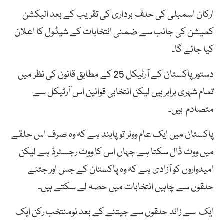
ارکان اسمبلی کی حلف برداری کی تقریب کے بعد الیکشن
کمیشن کی جانب سے ضمنی انتخابات کے شیڈول کا اعلان
کیا جائے گا۔
دستور پاکستان کے آرٹیکل 25 کے مطابق قانون کی نظر میں
تمام شہری برابر ہیں لیکن انتخابی قوانین اس آرٹیکل سے
متصادم ہیں۔
پاکستان میں ایک عام ووٹر تو پابند ہے کہ وہ صرف اس حلقے
میں ووٹ ڈال سکتا ہے جہاں اس کا ووٹ رجسٹرڈ ہے لیکن
امیدواروں کو آزادی ہے کہ وہ پاکستان کے جس اور جتنے
حلقوں سے چاہیں انتخابات میں حصہ لے سکتے ہیں۔
ایک سے زائد حلقوں سے جیتنے کے بعد نومنتخب رکن ایک