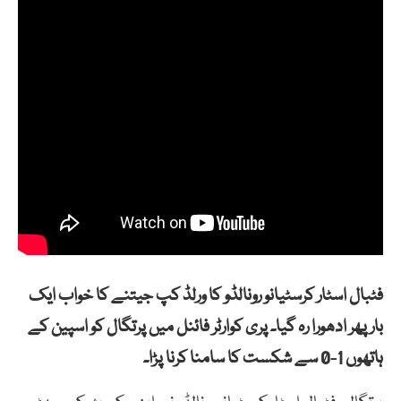
فٹبال اسٹار کرسٹیانو رونالڈو کا ورلڈ کپ جیتنے کا خواب ایک
بار پھر ادھورا رہ گیا۔ پری کوارٹر فائنل میں پرتگال کو اسپین کے
ہاتھوں 1-0 سے شکست کا سامنا کرنا پڑا۔