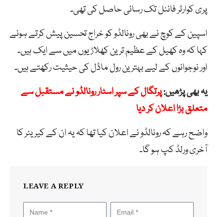
پری کوارٹر فائنل تک رسائی حاصل کی تھی۔
اسپین کے کوچ نے بھی رونالڈو کو خراج تحسین پیش کرتے ہوئے
کہا کہ وہ کھیل کے عظیم ترین کھلاڑیوں میں سے ایک ہیں۔
اور نوجوانوں کے لیے بہترین رول ماڈل کی حیثیت رکھتے ہیں۔
یہ بھی پڑھیں:
پرتگال کے سپر اسٹار رونالڈو نے مستقبل سے
متعلق بڑا اعلان کر دیا
واضح رہے کہ رونالڈو نے اعلان کیا تھا کہ یہ ان کے کیریئر کا
آخری ورلڈ کپ ہو گا۔
LEAVE A REPLY