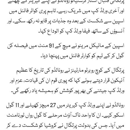
پرتگالی فٹبال اسٹار کرسٹیانو رونالڈو نے اپنے کیریئر کے چھٹے
اور آخری ورلڈ کپ میں شریک رہے۔ تاہم پری کواٹر فائنل میں
اسپین سے شکست کے بعد وہ جذبات پر قابو نہ رکھ سکے۔ اور
آنسوؤں کے ساتھ فیفا ورلڈ کپ کو الوداع کہا۔
اسپین کے مائیکل مرینو نے میچ کے 91 منٹ میں فیصلہ کن
گول کر کے ٹیم کو کوارٹر فائنل میں پہنچا دیا۔
پرتگال کے کوچ روبرٹو مارٹینز نے رونالڈو کی تاریخ کا عظیم
آئیکون قرار دیتے ہوئے کہا کہ پوری قوم ان کی قیادت، عزم اور
ورلڈ کپ جیتنے کی بھرپور کوشش کو ہمیشہ یاد رکھے گی۔
رونالڈو نے اپنے ورلڈ کپ کیریئر میں 27 میچز کھیلے اور 11 گول
اسکور کیے۔ ان کا واحد ناک آؤٹ مرحلے کا گول رواں ٹورنامنٹ
میں آیا۔ جس کی بدولت پرتگال نے کروشیا کو شکست دے کر