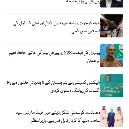
ہیں، ایرانی وزیر خارجہ
عوام کو جزوی ریلیف، پیٹرول، ڈیزل اور مٹی کے تیل کی
قیمتوں میں کمی
پیٹرول کی قیمت 228 روپے فی لیٹر کی جائے، حافظ نعیم
الرحمان
الیکشن کمیشن نے بلوچستان کے 4 بلدیاتی حلقوں میں 9
اگست کی پولنگ ملتوی کردی
معاہدے کو عملی شکل دینے میں فیلڈ مارشل سید
عاصم منیر کا کردار قابل قدر ہے، وزیراعظم