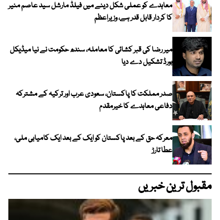
معاہدے کو عملی شکل دینے میں فیلڈ مارشل سید عاصم منیر
کا کردار قابل قدر ہے، وزیراعظم
میر رضا کی قبر کشائی کا معاملہ، سندھ حکومت نے نیا میڈیکل
بورڈ تشکیل دے دیا
صدر مملکت کا پاکستان، سعودی عرب اور ترکیہ کے مشترکہ
دفاعی معاہدے کا خیرمقدم
معرکہ حق کے بعد پاکستان کو ایک کے بعد ایک کامیابی ملی،
عطا تارڑ
مقبول ترین خبریں