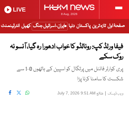
LIVE
8 Aug, 2026
صفحۂ اول
تازہ ترین
پاکستان
دنیا
ایران-اسرائیل جنگ
کھیل
انٹرٹینمنٹ
فیفا ورلڈ کپ: رونالڈو کا خواب ادھورا رہ گیا، آنسو نہ
روک سکے
پری کوارٹر فائنل میں پرتگال کو اسپین کے ہاتھوں 0-1 سے
شکست کا سامنا کرنا پڑا
|
شائع
July 7, 2026 9:51 AM
ویب ڈیسک