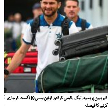
کیریبین پریمیئر لیگ ، قومی کرکٹرز کو این او سی 19 اگست کو جاری
آز
کرنے کا فیصلہ
چھی