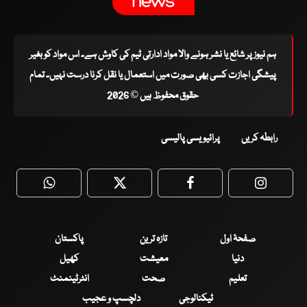
ہم نیوز پر شائع یا نشر ہونے والا مواد ادارتی ٹیم کی کاوش ہے۔ اس مواد کو بغیر
پیشگی اجازت کسی بھی صورت میں استعمال یا نقل کرنا درست نہیں۔ تمام
حقوق محفوظ ہیں © 2026
رابطہ کریں
پرائیویسی پالیسی
WhatsApp
Twitter
Facebook
Faceboo
صفحۂ اول
تازہ ترین
پاکستان
دنیا
معیشت
کھیل
تعلیم
صحت
انٹرٹینمنٹ
ٹیکنالوجی
دلچسپ و عجیب