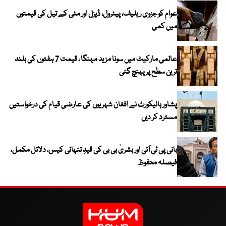
عوام کو جزوی ریلیف، پیٹرول، ڈیزل اور مٹی کے تیل کی قیمتوں
میں کمی
عالمی مارکیٹ میں سونا مزید مہنگا ، قیمت 7 ہفتوں کی بلند
ترین سطح پر پہنچ گئی
پشاور ہائیکورٹ نے افغان شہریوں کی عارضی قیام کی درخواستیں
مسترد کر دیں
بانی پی ٹی آئی اور بشریٰ بی بی کی قیدِ تنہائی کیس، دلائل مکمل،
فیصلہ محفوظ