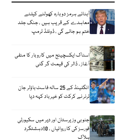
آبنائے ہرمز دوبارہ کھولنے کیلئے
معاہدے کے قریب ہیں ، جنگ جلد
ختم ہو جائے گی ، ڈونلڈ ٹرمپ
اسٹاک ایکسچینج میں کاروبار کا منفی
آغاز ، ڈالر کی قیمت گر گئی
انگلینڈ کے 25 سالہ فاسٹ باؤلر جان
ٹرنر نے کرکٹ کو خیر باد کہہ دیا
جنوبی وزیرستان اور دیر میں سکیورٹی
فورسز کی کارروائیاں ، 10دہشتگرد
ہلاک