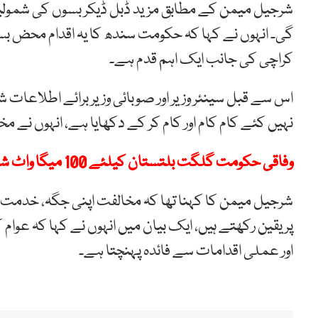
شرجیل میمن کے مطابق مزید ڈبل ڈیکر بسوں کی شمولیت
گی۔ انہوں نے کہا کہ حکومت سندھ کا یہ اقدام محض بسوں
کراچی کی جانب ایک اہم قدم ہے۔
اس سے قبل سینئر وزیر اور صوبائی وزیر برائے اطلاعا
نہیں کئے کام کام اور کام کر کے دکھایا ہے، انہوں نے مخ
وفاقی حکومت گلگت بلتستان کیلئے 100 میگا واٹ شمسی بجلی منصوبے کے اخراجات اٹھائے گی، وزیراعظم
شرجیل میمن کا کہنا تھا کہ مخالفت اپنی جگہ، خدمت اپ
پر یقین رکھتے ہیں، ایک بیان میں انہوں نے کہا کہ عوام ک
اور عملی اقدامات سے فائدہ پہنچتا ہے۔