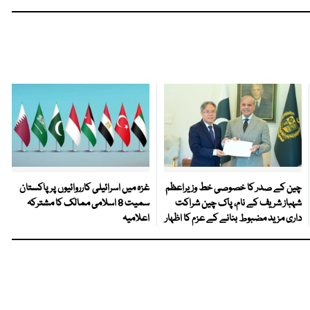
چین کے صدر کا خصوصی خط وزیراعظم
غزہ میں اسرائیلی کارروائیوں پر پاکستان
شہباز شریف کے نام، پاک چین شراکت
سمیت 8 اسلامی ممالک کا مشترکہ
داری مزید مضبوط بنانے کے عزم کا اظہار
اعلامیہ