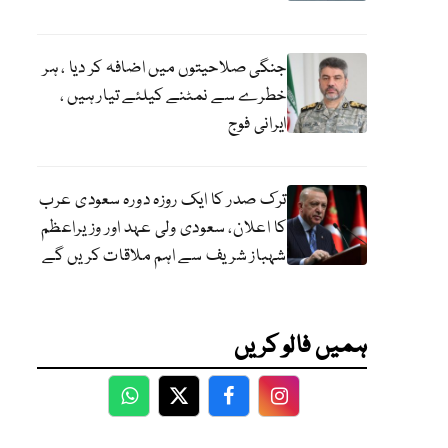
جنگی صلاحیتوں میں اضافہ کر دیا ، ہر
خطرے سے نمٹنے کیلئے تیار ہیں ،
ایرانی فوج
ترک صدر کا ایک روزہ دورہ سعودی عرب
کا اعلان، سعودی ولی عہد اور وزیراعظم
شہباز شریف سے اہم ملاقات کریں گے
ہمیں فالو کریں
WhatsApp
Twitter
Facebook
Facebook