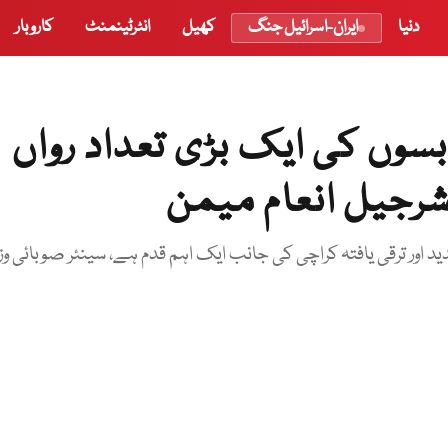
دنیا
ایران-اسرائیل جنگ
کھیل
انٹرٹینمنٹ
کاروبار
بسوں کی ایک بڑی تعداد رواں
شرجیل انعام میمن
 اور ترقی یافتہ کراچی کی جانب ایک اہم قدم ہے، سینئر صوبائی وز