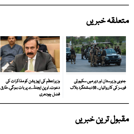
متعلقہ خبریں
وزیراعظم کی اپوزیشن کو مذاکرات کی
جنوبی وزیرستان اور دیر میں سکیورٹی
دعوت، اوپن ایجنڈے پر بات ہوگی، طارق
فورسز کی کارروائیاں ، 10دہشتگرد ہلاک
فضل چودھری
مقبول ترین خبریں