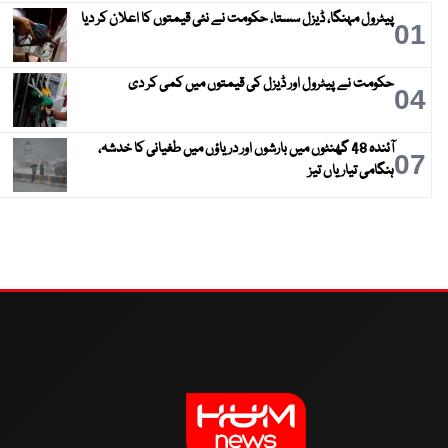
پیٹرول مہنگا، ڈیزل سستا، حکومت نے نئی قیمتوں کا اعلان کر دیا
01
حکومت نے پیٹرول اور ڈیزل کی قیمتوں میں کمی کر دی
04
آئندہ 48 گھنٹوں میں بارشوں اور دریاؤں میں طغیانی کا خدشہ،
07
ہنگامی تیاریاں تیز