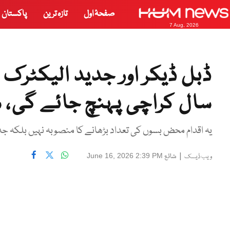
صفحۂ اول
تازہ ترین
پاکستان
7 Aug, 2026
ڈبل ڈیکر اور جدید الیکٹرک 
سال کراچی پہنچ جائے گی، 
یہ اقدام محض بسوں کی تعداد بڑھانے کا منصوبہ نہیں بلکہ جدید
|
شائع
June 16, 2026 2:39 PM
ویب ڈیسک