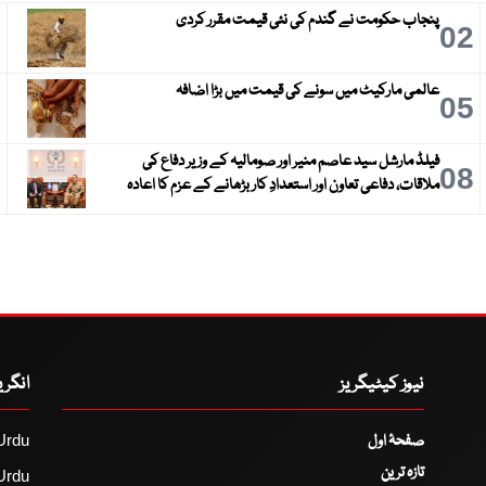
پنجاب حکومت نے گندم کی نئی قیمت مقرر کردی
3
02
عالمی مارکیٹ میں سونے کی قیمت میں بڑا اضافہ
6
05
فیلڈ مارشل سید عاصم منیر اور صومالیہ کے وزیر دفاع کی
9
08
ملاقات، دفاعی تعاون اور استعدادِ کار بڑھانے کے عزم کا اعادہ
نیوز کیٹیگریز
انگر
صفحۂ اول
Urdu
تازہ ترین
Urdu