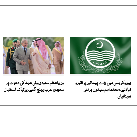
بیوروکریسی میں بڑے پیمانے پر تقرر و
وزیراعظم سعودی ولی عہد کی دعوت پر
تبادلے، متعدد اہم عہدوں پر نئی
سعودی عرب پہنچ گئے، پر تپاک استقبال
تعیناتیاں