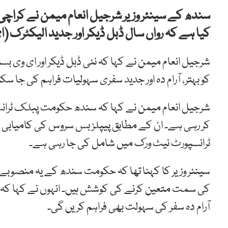
سندھ کے سینئر وزیر شرجیل انعام میمن نے کراچ
کیا ہے کہ رواں سال ڈبل ڈیکر اور جدید الیکٹرک (
شرجیل انعام میمن نے کہا کہ نئی ڈبل ڈیکر اور ای وی ب
کو بہتر، آرام دہ اور جدید سفری سہولیات فراہم کی جا سک
شرجیل انعام میمن نے کہا کہ سندھ حکومت پبلک ٹرانسپ
کر رہی ہے۔ ان کے مطابق پیپلز بس سروس کی کامیابی کے
ٹرانسپورٹ نیٹ ورک میں شامل کی جا رہی ہے۔
سینئر وزیر کا کہنا تھا کہ حکومت سندھ کے یہ منصوب
کی سمت متعین کرنے کی کوشش ہیں۔ انہوں نے کہا کہ 
آرام دہ سفر کی سہولت بھی فراہم کریں گی۔