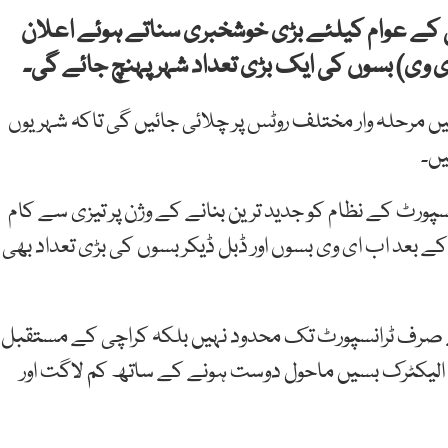
ی کے عوام کیلئے بڑی خوشخبری سناتے ہوئے اعلان
ای وی) بسوں کی ایک بڑی تعداد شہر پہنچ جائے گی۔
سیں مرحلہ وار مختلف روٹس پر چلائی جائیں گی تاکہ شہریوں
یں۔
ورٹ کے نظام کو جدید ترین بنانے کے وژن پر تیزی سے کام
 بعد اب ای وی بسوں اور ڈبل ڈیکر بسوں کی بڑی تعداد بھی
ے صرف ٹرانسپورٹ تک محدود نہیں بلکہ کراچی کے مستقبل
الیکٹرک بسیں ماحول دوست ہونے کے ساتھ کم لاگت اور