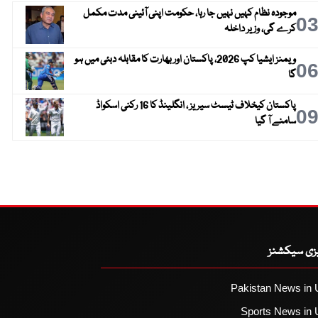
موجودہ نظام کہیں نہیں جا رہا، حکومت اپنی آئینی مدت مکمل
0
کرے گی، وزیر داخلہ
ویمنز ایشیا کپ 2026، پاکستان اور بھارت کا مقابلہ دبئی میں ہو
0
گا
پاکستان کیخلاف ٹیسٹ سیریز ، انگلینڈ کا 16 رکنی اسکواڈ
0
سامنے آ گیا
یزی سیکشنز
Pakistan News in 
Sports News in 