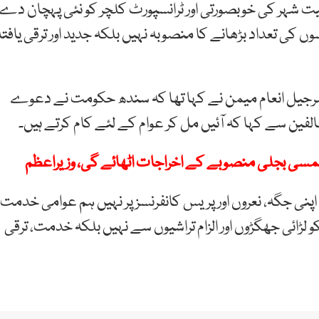
 شہر کی خوبصورتی اور ٹرانسپورٹ کلچر کو نئی پہچان دے
 کی تعداد بڑھانے کا منصوبہ نہیں بلکہ جدید اور ترقی یافتہ
ت شرجیل انعام میمن نے کہا تھا کہ سندھ حکومت نے دعوے
الفین سے کہا کہ آئیں مل کر عوام کے لئے کام کرتے ہیں۔
نی جگہ، نعروں اور پریس کانفرنسز پر نہیں ہم عوامی خدمت
و لڑائی جھگڑوں اور الزام تراشیوں سے نہیں بلکہ خدمت، ترقی