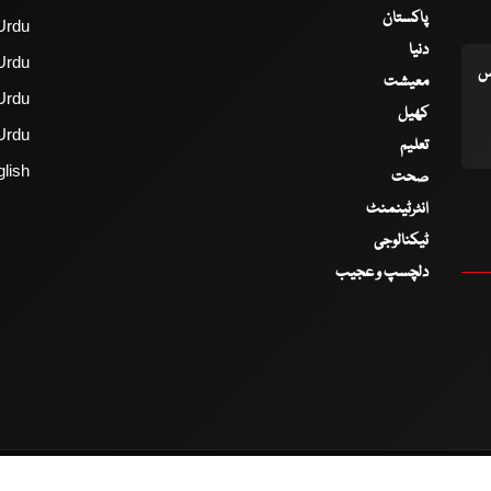
پاکستان
Urdu
دنیا
Urdu
اس
معیشت
Urdu
کھیل
Urdu
تعلیم
lish
صحت
انٹرٹینمنٹ
ٹیکنالوجی
دلچسپ و عجیب
2017 - 2026 © All Copyrights Reserved