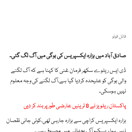
فائل فوٹو
صادق آباد میں ہزارہ ایکسپریس کی بوگی میں آگ لگ گئی۔
ڈی ایس ریلوے سکھر فرمان غنی کا کہنا ہے کہ آگ لگنے
والی بوگی کو علیحدہ کردیا گیا ہے،آگ لگنے کی وجہ معلوم
نہیں ہوسکی۔
پاکستان ریلویز نے 8 ٹرینیں عارضی طور پر بند کر دیں
ہزارہ ایکسپریس کراچی سے ہزارہ جارہی تھی،کوئی جانی نقصان
نہیں ہوا،ریسکیو آگ بجھانے میں مصروف ہے۔