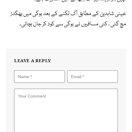
عینی شاہدین کے مطابق آگ لگنے کے بعد بوگی میں بھگدڑ
مچ گئی ، کئی مسافروں نے بوگی سے کود کر جان بچائی۔
LEAVE A REPLY