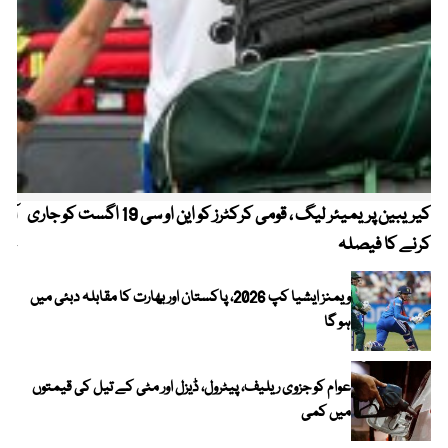
کیریبین پریمیئر لیگ ، قومی کرکٹرز کو این او سی 19 اگست کو جاری
آز
کرنے کا فیصلہ
چھی
ویمنز ایشیا کپ 2026، پاکستان اور بھارت کا مقابلہ دبئی میں
ہو گا
عوام کو جزوی ریلیف، پیٹرول، ڈیزل اور مٹی کے تیل کی قیمتوں
میں کمی