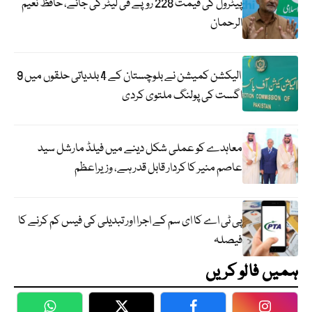
پیٹرول کی قیمت 228 روپے فی لیٹر کی جائے، حافظ نعیم
الرحمان
الیکشن کمیشن نے بلوچستان کے 4 بلدیاتی حلقوں میں 9
اگست کی پولنگ ملتوی کردی
معاہدے کو عملی شکل دینے میں فیلڈ مارشل سید
عاصم منیر کا کردار قابل قدر ہے، وزیراعظم
پی ٹی اے کا ای سم کے اجرا اور تبدیلی کی فیس کم کرنے کا
فیصلہ
ہمیں فالو کریں