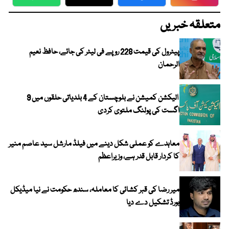
WhatsApp
Twitter
Facebook
Faceboo
متعلقہ خبریں
پیٹرول کی قیمت 228 روپے فی لیٹر کی جائے، حافظ نعیم
الرحمان
الیکشن کمیشن نے بلوچستان کے 4 بلدیاتی حلقوں میں 9
اگست کی پولنگ ملتوی کردی
معاہدے کو عملی شکل دینے میں فیلڈ مارشل سید عاصم منیر
کا کردار قابل قدر ہے، وزیراعظم
میر رضا کی قبر کشائی کا معاملہ، سندھ حکومت نے نیا میڈیکل
بورڈ تشکیل دے دیا