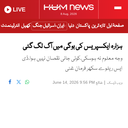
LIVE
8 Aug, 2026
صفحۂ اول
تازہ ترین
پاکستان
دنیا
ایران-اسرائیل جنگ
کھیل
انٹرٹینمنٹ
ہزارہ ایکسپریس کی بوگی میں آگ لگ گئی
وجہ معلوم نہ ہوسکی،کوئی جانی نقصان نہیں ہوا،ڈی
ایس ریلوے سکھر فرمان غنی
|
شائع
June 14, 2026 9:56 PM
ویب ڈیسک