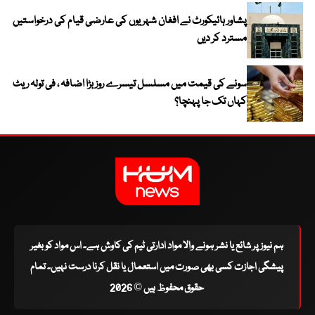
پشاور ہائیکورٹ نے افغان شہریوں کی عارضی قیام کی درخواستیں
مسترد کر دیں
سونے کی قیمت میں مسلسل تیسرے روز بڑا اضافہ ، فی تولہ ریٹ
کہاں تک جا پہنچا؟
ہم نیوز پر شائع یا نشر ہونے والا مواد ادارتی ٹیم کی کاوش ہے۔ اس مواد کو بغیر
پیشگی اجازت کسی بھی صورت میں استعمال یا نقل کرنا درست نہیں۔ تمام
حقوق محفوظ ہیں © 2026