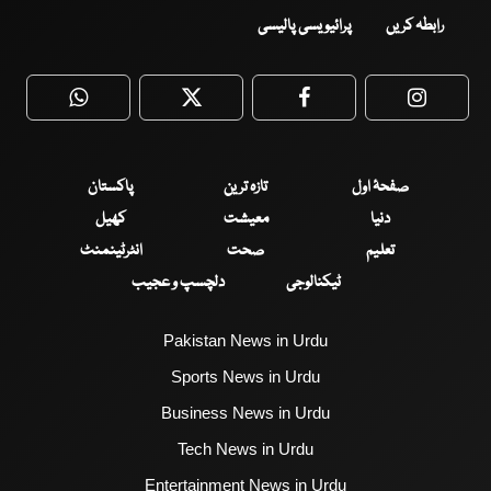
رابطہ کریں
پرائیویسی پالیسی
WhatsApp
Twitter
Facebook
Faceboo
صفحۂ اول
تازہ ترین
پاکستان
دنیا
معیشت
کھیل
تعلیم
صحت
انٹرٹینمنٹ
ٹیکنالوجی
دلچسپ و عجیب
Pakistan News in Urdu
Sports News in Urdu
Business News in Urdu
Tech News in Urdu
Entertainment News in Urdu