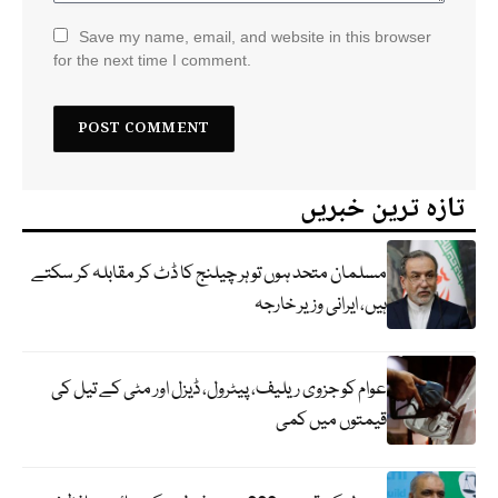
Save my name, email, and website in this browser
for the next time I comment.
تازہ ترین خبریں
مسلمان متحد ہوں تو ہر چیلنج کا ڈٹ کر مقابلہ کر سکتے
ہیں، ایرانی وزیر خارجہ
عوام کو جزوی ریلیف، پیٹرول، ڈیزل اور مٹی کے تیل کی
قیمتوں میں کمی