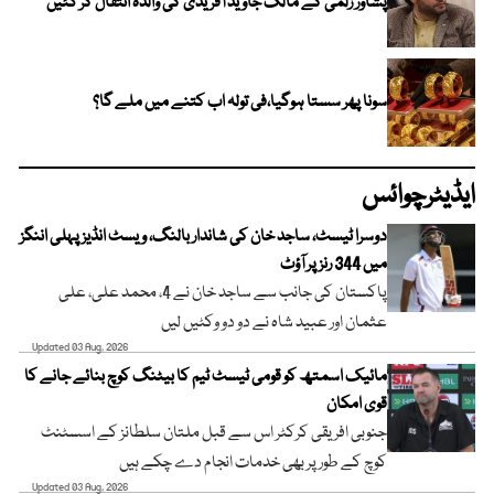
پشاور زلمی کے مالک جاوید آفریدی کی والدہ انتقال کر گئیں
سونا پھر سستا ہوگیا،فی تولہ اب کتنے میں ملے گا؟
ایڈیٹرچوائس
دوسرا ٹیسٹ، ساجد خان کی شاندار بالنگ، ویسٹ انڈیز پہلی اننگز
میں 344 رنز پر آؤٹ
پاکستان کی جانب سے ساجد خان نے 4، محمد علی، علی
عثمان اور عبید شاہ نے دو دو وکٹیں لیں
Updated 03 Aug, 2026
مائیک اسمتھ کو قومی ٹیسٹ ٹیم کا بیٹنگ کوچ بنائے جانے کا
قوی امکان
جنوبی افریقی کرکٹر اس سے قبل ملتان سلطانز کے اسسٹنٹ
کوچ کے طور پر بھی خدمات انجام دے چکے ہیں
Updated 03 Aug, 2026