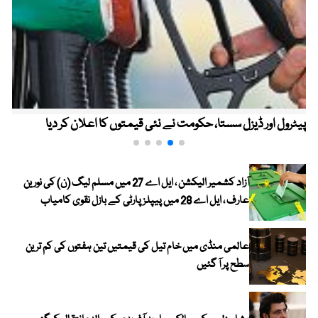
پیٹرول اور ڈیزل سستا، حکومت نے نئی قیمتوں کا اعلان کر دیا
آزاد کشمیر الیکشن ، ایل اے 27 میں مسلم لیگ (ن) کی نورین
عارف ، ایل اے 28 میں پیپلز پارٹی کے بازل نقوی کامیاب
عالمی منڈی میں خام تیل کی قیمتیں تین ہفتوں کی کم ترین
سطح پر آ گئیں