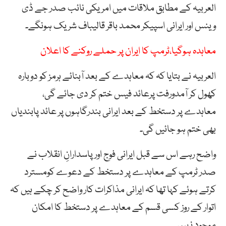
العربیہ کے مطابق ملاقات میں امریکی نائب صدر جے ڈی
وینس اور ایرانی اسپیکر محمد باقر قالیباف شریک ہونگے۔
معاہدہ ہوگیا،ٹرمپ کا ایران پر حملے روکنے کا اعلان
العربیہ نے بتایا کہ کہ معاہدے کے بعد آبنائے ہرمز کو دوبارہ
کھول کر آمدورفت پرعائد فیس ختم کر دی جائے گی،
معاہدے پر دستخط کے بعد ایرانی بندرگاہوں پر عائد پابندیاں
بھی ختم ہو جائیں گی۔
واضح رہے اس سے قبل ایرانی فوج اور پاسدارانِ انقلاب نے
صدر ٹرمپ کے معاہدے پر دستخط کے دعوے کومسترد
کرتے ہوئے کہا تھا کہ ایرانی مذاکرات کار واضح کر چکے ہیں کہ
اتوار کے روز کسی قسم کے معاہدے پر دستخط کا امکان
موجود نہیں۔