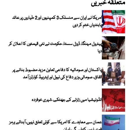
متعلقہ خبریں
امریکا نے ایران سے منسلک 3 کمپنیوں اور 2 طیاروں پر عائد
پابندیاں ختم کر دیں
پیٹرول مہنگا، ڈیزل سستا، حکومت نے نئی قیمتوں کا اعلان کر
دیا
پاکستان اور صومالیہ کا دفاعی تعاون مزید مضبوط بنانے پر
اتفاق، صومالی وزیر دفاع کی نیول اور ایئرہیڈ کوارٹرز آمد
انڈونیشیا میں زلزلے کے جھٹکے، شہری خوفزدہ
عمان سے معاہدے کا امریکا سے کوئی تعلق نہیں، آبنائے ہرمز
فوری نہیں کھلے گی، ایران