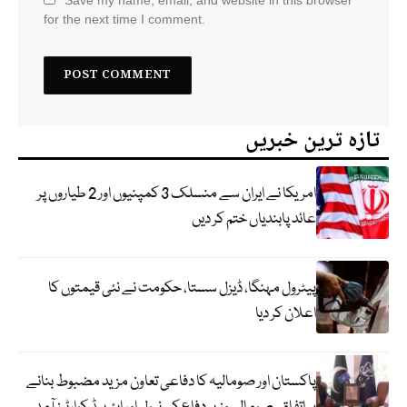
for the next time I comment.
تازہ ترین خبریں
امریکا نے ایران سے منسلک 3 کمپنیوں اور 2 طیاروں پر
عائد پابندیاں ختم کر دیں
پیٹرول مہنگا، ڈیزل سستا، حکومت نے نئی قیمتوں کا
اعلان کر دیا
پاکستان اور صومالیہ کا دفاعی تعاون مزید مضبوط بنانے