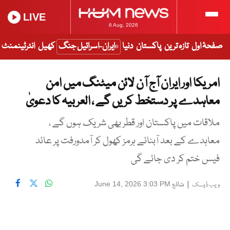
LIVE
6 Aug, 2026
صفحۂ اول
تازہ ترین
پاکستان
دنیا
ایران-اسرائیل جنگ
کھیل
انٹرٹینمنٹ
امریکا اور ایران آج آن لائن میٹنگ میں امن
معاہدے پر دستخط کریں گے ، العربیہ کا دعویٰ
ملاقات میں پاکستان اور قطر بھی شریک ہوں گے ،
معاہدے کے بعد آبنائے ہرمز کھول کر آمدورفت پر عائد
فیس ختم کر دی جائے گی
|
شائع
June 14, 2026 3:03 PM
ویب ڈیسک