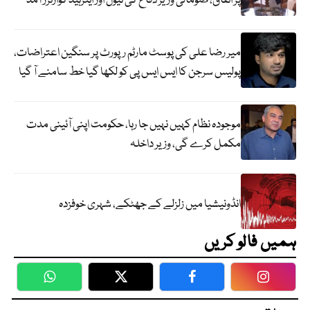
پر اتفاق، صومالی وزیر دفاع کی نیول اور ایئرہیڈ کوارٹرز آمد
میر رضا علی کی پوسٹ مارٹم رپورٹ پر سنگین اعتراضات،
پولیس سرجن کا ایس ایس پی کو لکھا گیا خط سامنے آ گیا
موجودہ نظام کہیں نہیں جا رہا، حکومت اپنی آئینی مدت
مکمل کرے گی، وزیر داخلہ
انڈونیشیا میں زلزلے کے جھٹکے، شہری خوفزدہ
ہمیں فالو کریں
WhatsApp
Twitter
Facebook
Faceboo