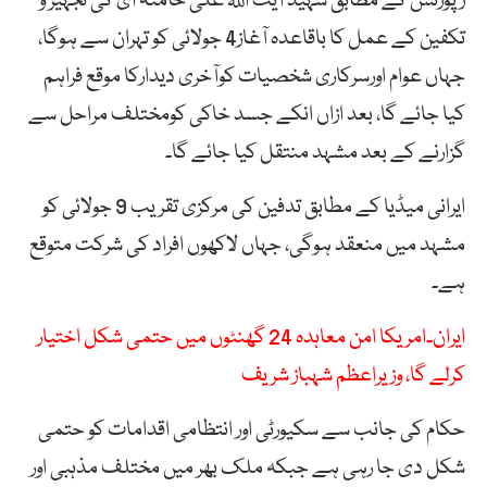
رپورٹس کے مطابق شہید آیت اللہ علی خامنہ ای کی تجہیز و
تکفین کے عمل کا باقاعدہ آغاز4 جولائی کو تہران سے ہوگا،
جہاں عوام اورسرکاری شخصیات کوآخری دیدارکا موقع فراہم
کیا جائے گا، بعد ازاں انکے جسد خاکی کومختلف مراحل سے
گزارنے کے بعد مشہد منتقل کیا جائے گا۔
ایرانی میڈیا کے مطابق تدفین کی مرکزی تقریب 9 جولائی کو
مشہد میں منعقد ہوگی، جہاں لاکھوں افراد کی شرکت متوقع
ہے۔
ایران۔امریکا امن معاہدہ 24 گھنٹوں میں حتمی شکل اختیار
کرلے گا، وزیراعظم شہباز شریف
حکام کی جانب سے سکیورٹی اور انتظامی اقدامات کو حتمی
شکل دی جا رہی ہے جبکہ ملک بھر میں مختلف مذہبی اور