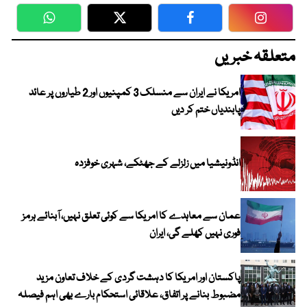
WhatsApp
Twitter
Facebook
Faceboo
متعلقہ خبریں
امریکا نے ایران سے منسلک 3 کمپنیوں اور 2 طیاروں پر عائد
پابندیاں ختم کر دیں
انڈونیشیا میں زلزلے کے جھٹکے، شہری خوفزدہ
عمان سے معاہدے کا امریکا سے کوئی تعلق نہیں، آبنائے ہرمز
فوری نہیں کھلے گی، ایران
پاکستان اور امریکا کا دہشت گردی کے خلاف تعاون مزید
مضبوط بنانے پر اتفاق، علاقائی استحکام بارے بھی اہم فیصلہ