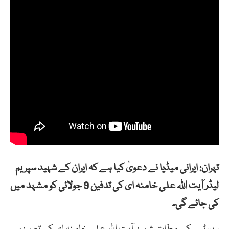
تہران: ایرانی میڈیا نے دعویٰ کیا ہے کہ ایران کے شہید سپریم
لیڈر
آیت اللہ علی خامنہ ای
کی تدفین 9 جولائی کو مشہد میں
کی جائے گی۔