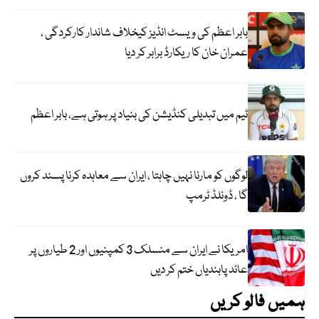
بابر اعظم کی ویسٹ انڈیز کیخلاف شاندار کارکردگی ،
عمران خان کا ریکارڈ برابر کر دیا
ٹیم میں تبدیلی کنڈیشن کی بنیاد پر ہوتی ہے، بابر اعظم
لوگوں کو مارنا نہیں چاہتا ، ایران سے معاہدہ کرنا پسند کروں
گا ، ڈونلڈ ٹرمپ
امریکا نے ایران سے منسلک 3 کمپنیوں اور 2 طیاروں پر
عائد پابندیاں ختم کر دیں
ہمیں فالو کریں