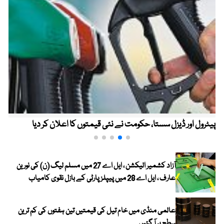
پیٹرول اور ڈیزل سستا، حکومت نے نئی قیمتوں کا اعلان کر دیا
آزاد کشمیر الیکشن ، ایل اے 27 میں مسلم لیگ (ن) کی نورین
عارف ، ایل اے 28 میں پیپلز پارٹی کے بازل نقوی کامیاب
عالمی منڈی میں خام تیل کی قیمتیں تین ہفتوں کی کم ترین
سطح پر آ گئیں