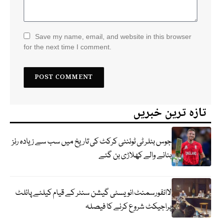
Save my name, email, and website in this browser
for the next time I comment.
تازہ ترین خبریں
جوس بٹلر ٹی ٹوئنٹی کرکٹ کی تاریخ میں سب سے زیادہ رنز
بنانے والے کھلاڑی بن گئے
لاانفورسمنٹ انویسٹی گیشن سنٹر کے قیام کیلئے پائلٹ
پراجیکٹ شروع کرنے کا فیصلہ