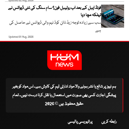
Updated 02 Aug, 2026
فولڈ ایبل کے بعد اب رولیبل فون؟ سام سنگ کی نئی ڈیوائس نے
تہلکہ مچا دیا
سب سے زیادہ توجہ زیڈ نائن کوڈ نیم والی ڈیوائس نے حاصل کی
ہے
Updated 01 Aug, 2026
ہم نیوز پر شائع یا نشر ہونے والا مواد ادارتی ٹیم کی کاوش ہے۔ اس مواد کو بغیر
پیشگی اجازت کسی بھی صورت میں استعمال یا نقل کرنا درست نہیں۔ تمام
حقوق محفوظ ہیں © 2026
رابطہ کریں
پرائیویسی پالیسی