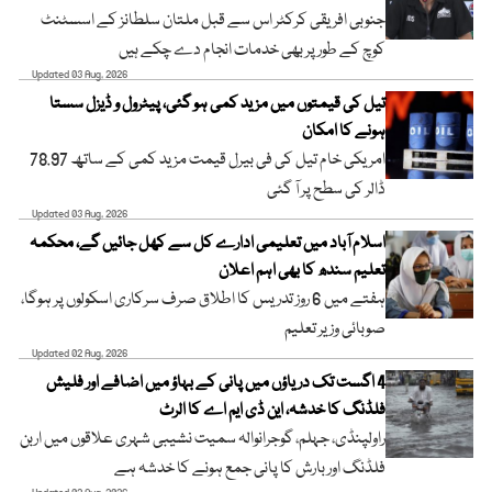
جنوبی افریقی کرکٹر اس سے قبل ملتان سلطانز کے اسسٹنٹ
کوچ کے طور پر بھی خدمات انجام دے چکے ہیں
Updated 03 Aug, 2026
تیل کی قیمتوں میں مزید کمی ہو گئی، پیٹرول و ڈیزل سستا
ہونے کا امکان
امریکی خام تیل کی فی بیرل قیمت مزید کمی کے ساتھ 78.97
ڈالر کی سطح پر آ گئی
Updated 03 Aug, 2026
اسلام آباد میں تعلیمی ادارے کل سے کھل جائیں گے، محکمہ
تعلیم سندھ کا بھی اہم اعلان
ہفتے میں 6 روز تدریس کا اطلاق صرف سرکاری اسکولوں پر ہوگا،
صوبائی وزیر تعلیم
Updated 02 Aug, 2026
4 اگست تک دریاؤں میں پانی کے بہاؤ میں اضافے اور فلیش
فلڈنگ کا خدشہ، این ڈی ایم اے کا الرٹ
راولپنڈی، جہلم، گوجرانوالہ سمیت نشیبی شہری علاقوں میں اربن
فلڈنگ اور بارش کا پانی جمع ہونے کا خدشہ ہے