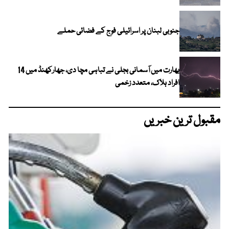
جنوبی لبنان پر اسرائیلی فوج کے فضائی حملے
بھارت میں آسمانی بجلی نے تباہی مچا دی، جھارکھنڈ میں 14
افراد ہلاک، متعدد زخمی
مقبول ترین خبریں