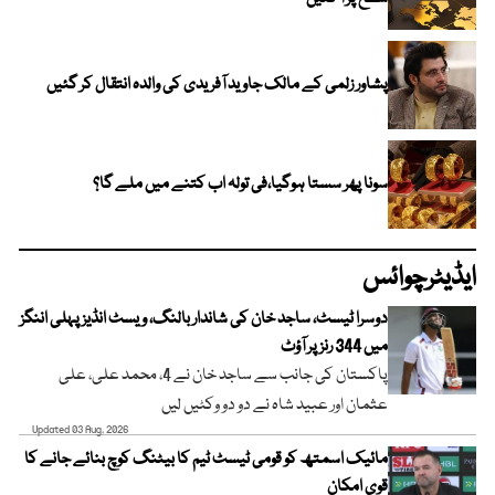
پشاور زلمی کے مالک جاوید آفریدی کی والدہ انتقال کر گئیں
سونا پھر سستا ہوگیا،فی تولہ اب کتنے میں ملے گا؟
ایڈیٹرچوائس
دوسرا ٹیسٹ، ساجد خان کی شاندار بالنگ، ویسٹ انڈیز پہلی اننگز
میں 344 رنز پر آؤٹ
پاکستان کی جانب سے ساجد خان نے 4، محمد علی، علی
عثمان اور عبید شاہ نے دو دو وکٹیں لیں
Updated 03 Aug, 2026
مائیک اسمتھ کو قومی ٹیسٹ ٹیم کا بیٹنگ کوچ بنائے جانے کا
قوی امکان