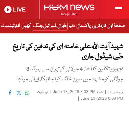
LIVE
6 Aug, 2026
صفحۂ اول
تازہ ترین
پاکستان
دنیا
ایران-اسرائیل جنگ
کھیل
انٹرٹینمنٹ
شہید آیت اللہ علی خامنہ ای کی تدفین کی تاریخ
طے، شیڈول جاری
تجہیز و تکفین کا آغاز 4 جولائی کو تہران سے ہوگا، 9
جولائی کو مشہد میں سپردِ خاک کیا جائیگا، ایرانی میڈیا
|
شائع
|
اپ ڈیٹ
June 13, 2026 5:03 PM
ویب ڈیسک
|
June 13, 2026 8:09 PM