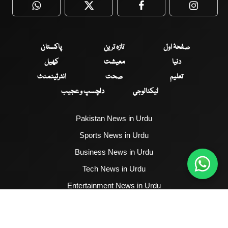
WhatsApp
Twitter
Facebook
Faceboo
صفحۂ اول
تازہ ترین
پاکستان
دنیا
معیشت
کھیل
تعلیم
صحت
انٹرٹینمنٹ
ٹیکنالوجی
دلچسپ و عجیب
Pakistan News in Urdu
Sports News in Urdu
Business News in Urdu
Tech News in Urdu
Entertainment News in Urdu
Health News in Urdu
Hum News English