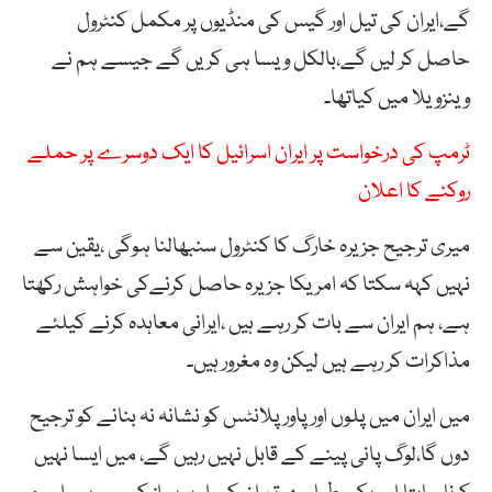
گے،ایران کی تیل اور گیس کی منڈیوں پر مکمل کنٹرول
حاصل کر لیں گے،بالکل ویسا ہی کریں گے جیسے ہم نے
وینزویلا میں کیاتھا۔
ٹرمپ کی درخواست پر ایران اسرائیل کا ایک دوسرے پر حملے
روکنے کا اعلان
میری ترجیح جزیرہ خارگ کا کنٹرول سنبھالنا ہوگی ،یقین سے
نہیں کہہ سکتا کہ امریکا جزیرہ حاصل کرنےکی خواہش رکھتا
ہے، ہم ایران سے بات کر رہے ہیں ،ایرانی معاہدہ کرنے کیلئے
مذاکرات کر رہے ہیں لیکن وہ مغرور ہیں۔
میں ایران میں پلوں اور پاور پلانٹس کو نشانہ نہ بنانے کو ترجیح
دوں گا،لوگ پانی پینے کے قابل نہیں رہیں گے، میں ایسا نہیں