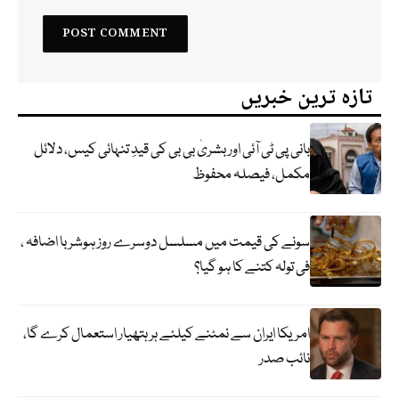
تازہ ترین خبریں
بانی پی ٹی آئی اور بشریٰ بی بی کی قیدِ تنہائی کیس، دلائل
مکمل، فیصلہ محفوظ
سونے کی قیمت میں مسلسل دوسرے روز ہوشربا اضافہ ،
فی تولہ کتنے کا ہو گیا؟
امریکا ایران سے نمٹنے کیلئے ہر ہتھیار استعمال کرے گا،
نائب صدر