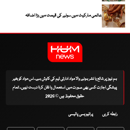
عالمی مارکیٹ میں سونے کی قیمت میں بڑا اضافہ
ہم نیوز پر شائع یا نشر ہونے والا مواد ادارتی ٹیم کی کاوش ہے۔ اس مواد کو بغیر
پیشگی اجازت کسی بھی صورت میں استعمال یا نقل کرنا درست نہیں۔ تمام
حقوق محفوظ ہیں © 2026
رابطہ کریں
پرائیویسی پالیسی