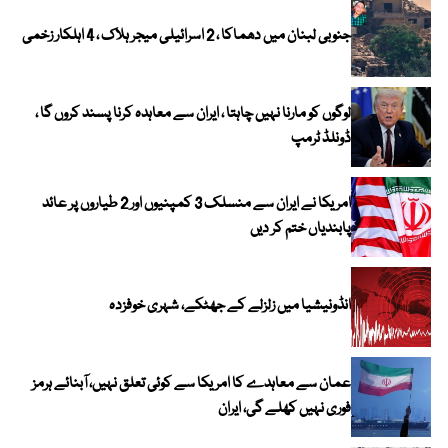
جنوبی لبنان میں دھماکا ، 2 اسرائیلی میجر ہلاک ، 4 اہلکار زخمی
لوگوں کو مارنا نہیں چاہتا ، ایران سے معاہدہ کرنا پسند کروں گا ،
ڈونلڈ ٹرمپ
امریکا نے ایران سے منسلک 3 کمپنیوں اور 2 طیاروں پر عائد
پابندیاں ختم کر دیں
انڈونیشیا میں زلزلے کے جھٹکے، شہری خوفزدہ
عمان سے معاہدے کا امریکا سے کوئی تعلق نہیں، آبنائے ہرمز
فوری نہیں کھلے گی، ایران