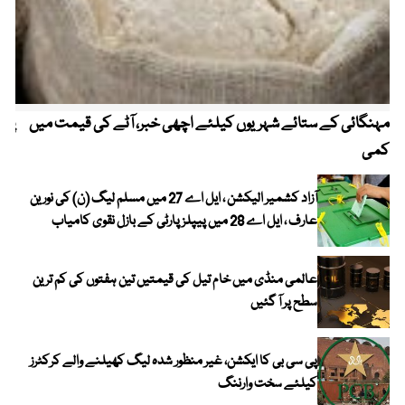
مہنگائی کے ستائے شہریوں کیلئے اچھی خبر، آٹے کی قیمت میں
پیٹ
کمی
آزاد کشمیر الیکشن ، ایل اے 27 میں مسلم لیگ (ن) کی نورین
عارف ، ایل اے 28 میں پیپلز پارٹی کے بازل نقوی کامیاب
عالمی منڈی میں خام تیل کی قیمتیں تین ہفتوں کی کم ترین
سطح پر آ گئیں
پی سی بی کا ایکشن، غیر منظور شدہ لیگ کھیلنے والے کرکٹرز
کیلئے سخت وارننگ