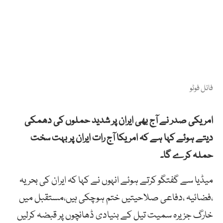
فائل فوٹو
امریکی صدر نے آج بھی ایران پر شدید حملوں کی دھمکی
دیتے ہوئے کہا ہے کہ امریکا آج رات ایران پر بہت سخت
حملہ کرے گا۔
میڈیا سے گفتگو کرتے ہوئے انہوں نے کہا کہ ایران کی بحریہ
،فضائیہ ،دفاعی صلاحیتیں ختم ہوچکی ہیں،مستقبل میں
خارگ جزیرہ سمیت تیل کے بنیادی ڈھانچوں پر قبضہ کرلیں