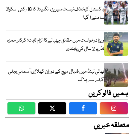
پاکستان کیخلاف ٹیسٹ سیریز ، انگلینڈ کا 16 رکنی اسکواڈ
سامنے آ گیا
ویزا درخواست میں حقائق چھپانےکا الزام ثابت؛ کرکٹر حمزہ
نذر پر 2 سال کی پابندی
تھائی لینڈ میں فٹبال میچ کے دوران کھلاڑی آسمانی بجلی
گرنے سے ہلاک
ہمیں فالو کریں
WhatsApp
Twitter
Facebook
Faceboo
متعلقہ خبریں