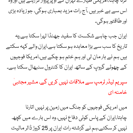
کرنا چاہتا،امریکی طیارے تہران کے اوپر پرواز کر رہے ہیں اور وہ
اس سے بے خبر ہیں ،آج رات مزید بمباری ہوگی، جو زیادہ بڑی
اور طاقتور ہوگی۔
ایران جب چاہے شکست کا سفید جھنڈا لہرا سکتا ہے،یہ
تاریخ کا سب سے بڑا معاہدہ ہو سکتا ہے،ایران والے کہہ سکتے
ہیں ہم نے ہار مان لی اور ہم ختم ہو چکے ہیں،امریکا فوجیوں
کے چھوٹے گروپ کے ساتھ ایران کا کنٹرول سنبھال سکتا ہے۔
سپریم لیڈر ٹرمپ سے ملاقات نہیں کریں گے، مشیر مجتبیٰ
خامنہ ای
میں امریکی فوجیوں کو جنگ میں زمین پر نہیں اتارنا
چاہتا،ایران کے پاس کوئی دفاع نہیں، وہ اس بارے میں کچھ
نہیں کر سکتے،ہم نے گزشتہ رات ایران پر 25 کروڑ ڈالر مالیت