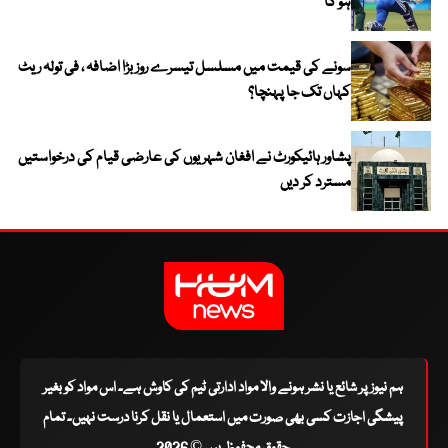
ہو گا
سونے کی قیمت میں مسلسل تیسرے روز بڑا اضافہ ، فی تولہ ریٹ
کہاں تک جا پہنچا؟
پشاور ہائیکورٹ نے افغان شہریوں کی عارضی قیام کی درخواستیں
مسترد کر دیں
ہم نیوز پر شائع یا نشر ہونے والا مواد ادارتی ٹیم کی کاوش ہے۔ اس مواد کو بغیر
پیشگی اجازت کسی بھی صورت میں استعمال یا نقل کرنا درست نہیں۔ تمام
حقوق محفوظ ہیں © 2026