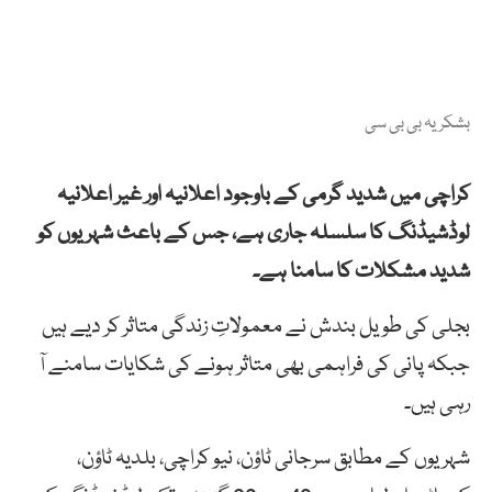
بشکریہ بی بی سی
کراچی میں شدید گرمی کے باوجود اعلانیہ اور غیر اعلانیہ
لوڈشیڈنگ کا سلسلہ جاری ہے، جس کے باعث شہریوں کو
شدید مشکلات کا سامنا ہے۔
بجلی کی طویل بندش نے معمولاتِ زندگی متاثر کر دیے ہیں
جبکہ پانی کی فراہمی بھی متاثر ہونے کی شکایات سامنے آ
رہی ہیں۔
شہریوں کے مطابق سرجانی ٹاؤن، نیو کراچی، بلدیہ ٹاؤن،