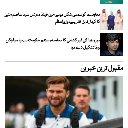
معاہدے کو عملی شکل دینے میں فیلڈ مارشل سید عاصم منیر
کا کردار قابل قدر ہے، وزیراعظم
میر رضا کی قبر کشائی کا معاملہ، سندھ حکومت نے نیا میڈیکل
بورڈ تشکیل دے دیا
مقبول ترین خبریں