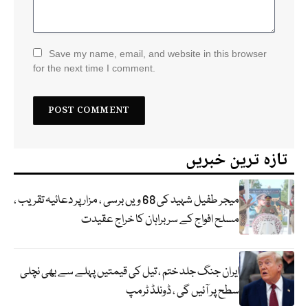
Save my name, email, and website in this browser
for the next time I comment.
تازہ ترین خبریں
میجر طفیل شہید کی 68 ویں برسی ، مزار پر دعائیہ تقریب ،
مسلح افواج کے سربراہان کا خراج عقیدت
ایران جنگ جلد ختم ، تیل کی قیمتیں پہلے سے بھی نچلی
سطح پر آئیں گی ، ڈونلڈ ٹرمپ