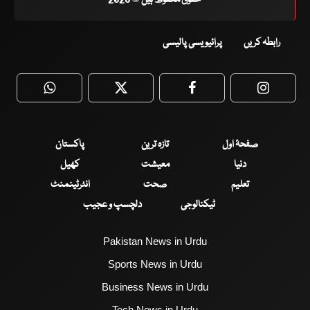
رابطہ کریں
پرائیویسی پالیسی
WhatsApp
Twitter
Facebook
Faceboo
صفحۂ اول
تازہ ترین
پاکستان
دنیا
معیشت
کھیل
تعلیم
صحت
انٹرٹینمنٹ
ٹیکنالوجی
دلچسپ و عجیب
Pakistan News in Urdu
Sports News in Urdu
Business News in Urdu
Tech News in Urdu