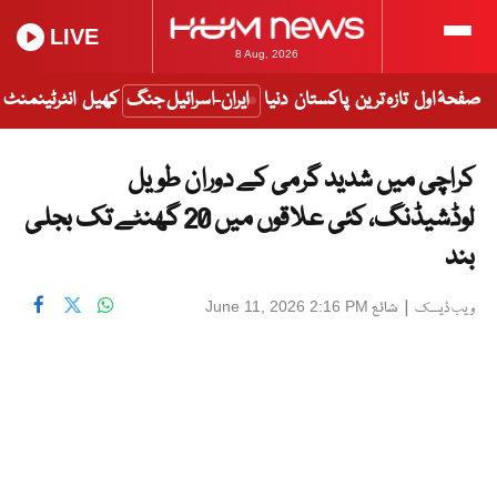
LIVE
8 Aug, 2026
صفحۂ اول
تازہ ترین
پاکستان
دنیا
ایران-اسرائیل جنگ
کھیل
انٹرٹینمنٹ
کراچی میں شدید گرمی کے دوران طویل
لوڈشیڈنگ، کئی علاقوں میں 20 گھنٹے تک بجلی
بند
|
شائع
June 11, 2026 2:16 PM
ویب ڈیسک