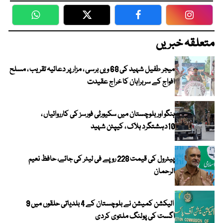
WhatsApp
Twitter
Facebook
Faceboo
متعلقہ خبریں
میجر طفیل شہید کی 68 ویں برسی ، مزار پر دعائیہ تقریب ، مسلح
افواج کے سربراہان کا خراج عقیدت
ہنگو اور بلوچستان میں سکیورٹی فورسز کی کارروائیاں ،
10دہشتگرد ہلاک ، کیپٹن شہید
پیٹرول کی قیمت 228 روپے فی لیٹر کی جائے، حافظ نعیم
الرحمان
الیکشن کمیشن نے بلوچستان کے 4 بلدیاتی حلقوں میں 9
اگست کی پولنگ ملتوی کردی