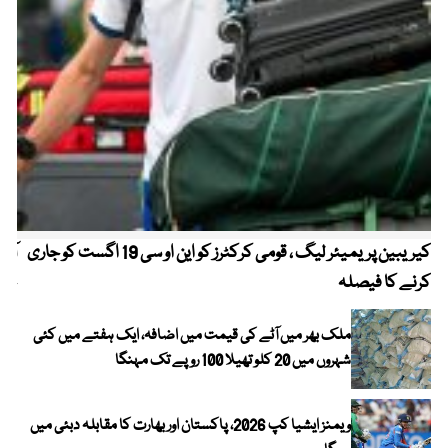
کیریبین پریمیئر لیگ ، قومی کرکٹرز کو این او سی 19 اگست کو جاری
آز
کرنے کا فیصلہ
چھی
ملک بھر میں آٹے کی قیمت میں اضافہ، ایک ہفتے میں کئی
شہروں میں 20 کلو تھیلا 100 روپے تک مہنگا
ویمنز ایشیا کپ 2026، پاکستان اور بھارت کا مقابلہ دبئی میں