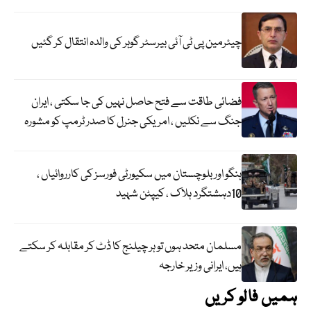
چیئرمین پی ٹی آئی بیرسٹر گوہر کی والدہ انتقال کر گئیں
فضائی طاقت سے فتح حاصل نہیں کی جا سکتی ، ایران
جنگ سے نکلیں ، امریکی جنرل کا صدر ٹرمپ کو مشورہ
ہنگو اور بلوچستان میں سکیورٹی فورسز کی کارروائیاں ،
10دہشتگرد ہلاک ، کیپٹن شہید
مسلمان متحد ہوں تو ہر چیلنج کا ڈٹ کر مقابلہ کر سکتے
ہیں، ایرانی وزیر خارجہ
ہمیں فالو کریں