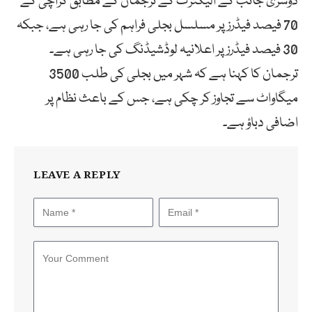
دوسری جانب کے الیکٹرک کے ترجمان کے مطابق کراچی کے
70 فیصد فیڈرز پر مسلسل بجلی فراہم کی جا رہی ہے، جبکہ
30 فیصد فیڈرز پر اعلانیہ لوڈشیڈنگ کی جا رہی ہے۔
ترجمان کا کہنا ہے کہ شہر میں بجلی کی طلب 3500
میگاواٹ سے تجاوز کر چکی ہے، جس کے باعث نظام پر
اضافی دباؤ ہے۔
LEAVE A REPLY