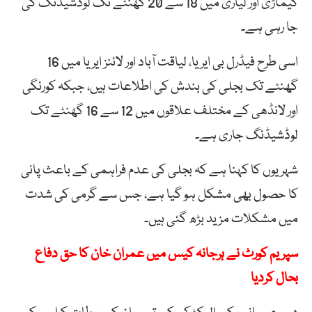
کیماڑی اور لیاری میں 18 سے 20 گھنٹے تک لوڈشیڈنگ کی
جا رہی ہے۔
اسی طرح فیڈرل بی ایریا، لیاقت آباد اور لائنز ایریا میں 16
گھنٹے تک بجلی کی بندش کی اطلاعات ہیں، جبکہ کورنگی
اور لانڈھی کے مختلف علاقوں میں 12 سے 16 گھنٹے تک
لوڈشیڈنگ جاری ہے۔
شہریوں کا کہنا ہے کہ بجلی کی عدم فراہمی کے باعث پانی
کا حصول بھی مشکل ہو گیا ہے، جس سے گرمی کی شدت
میں مشکلات مزید بڑھ گئی ہیں۔
سپریم کورٹ نے ہرجانہ کیس میں عمران خان کا حق دفاع
بحال کردیا