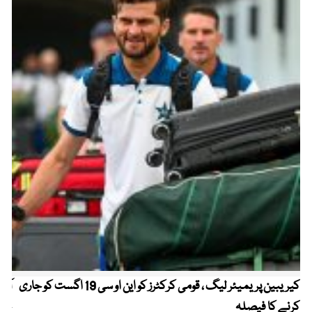
کیریبین پریمیئر لیگ ، قومی کرکٹرز کو این او سی 19 اگست کو جاری
آز
کرنے کا فیصلہ
چھی