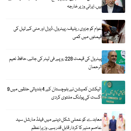
ہیں، ایرانی وزیر خارجہ
عوام کو جزوی ریلیف، پیٹرول، ڈیزل اور مٹی کے تیل کی
قیمتوں میں کمی
پیٹرول کی قیمت 228 روپے فی لیٹر کی جائے، حافظ نعیم
الرحمان
الیکشن کمیشن نے بلوچستان کے 4 بلدیاتی حلقوں میں 9
اگست کی پولنگ ملتوی کردی
معاہدے کو عملی شکل دینے میں فیلڈ مارشل سید
عاصم منیر کا کردار قابل قدر ہے، وزیراعظم