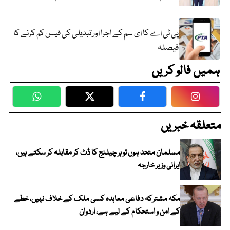
پی ٹی اے کا ای سم کے اجرا اور تبدیلی کی فیس کم کرنے کا
فیصلہ
ہمیں فالو کریں
WhatsApp
Twitter
Facebook
Faceboo
متعلقہ خبریں
مسلمان متحد ہوں تو ہر چیلنج کا ڈٹ کر مقابلہ کر سکتے ہیں،
ایرانی وزیر خارجہ
مکہ مشترکہ دفاعی معاہدہ کسی ملک کے خلاف نہیں، خطے
کے امن و استحکام کے لیے ہے، اردوان