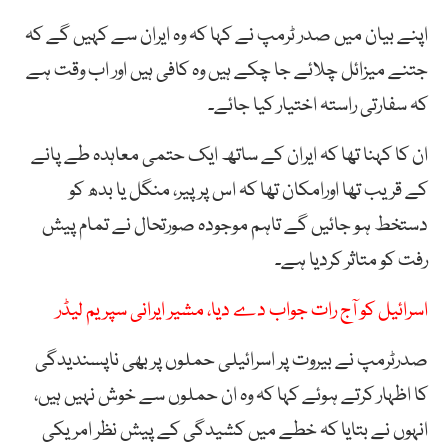
اپنے بیان میں صدر ٹرمپ نے کہا کہ وہ ایران سے کہیں گے کہ
جتنے میزائل چلائے جا چکے ہیں وہ کافی ہیں اور اب وقت ہے
کہ سفارتی راستہ اختیار کیا جائے۔
ان کا کہنا تھا کہ ایران کے ساتھ ایک حتمی معاہدہ طے پانے
کے قریب تھا اورامکان تھا کہ اس پر پیر، منگل یا بدھ کو
دستخط ہو جائیں گے تاہم موجودہ صورتحال نے تمام پیش
رفت کو متاثر کردیا ہے۔
اسرائیل کو آج رات جواب دے دیا، مشیر ایرانی سپریم لیڈر
صدرٹرمپ نے بیروت پر اسرائیلی حملوں پر بھی ناپسندیدگی
کا اظہار کرتے ہوئے کہا کہ وہ ان حملوں سے خوش نہیں ہیں،
انہوں نے بتایا کہ خطے میں کشیدگی کے پیش نظر امریکی