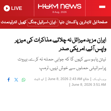
LIVE
8 Aug, 2026
صفحۂ اول
تازہ ترین
پاکستان
دنیا
ایران-اسرائیل جنگ
کھیل
انٹرٹینمنٹ
ایران مزید میزائل نہ چلائے، مذاکرات کی میز پر
واپس آئے، امریکی صدر
نیتن یاہو سے کہوں گا کہ جوابی حملہ نہ کرے، بیروت
پراسرائیلی حملوں سے خوش نہیں، ٹرمپ
|
شائع
|
اپ ڈیٹ
June 8, 2026 2:43 AM
ویب ڈیسک
|
June 8, 2026 3:51 AM