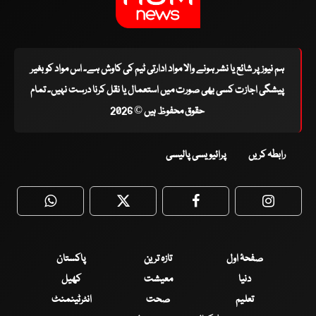
ہم نیوز پر شائع یا نشر ہونے والا مواد ادارتی ٹیم کی کاوش ہے۔ اس مواد کو بغیر
پیشگی اجازت کسی بھی صورت میں استعمال یا نقل کرنا درست نہیں۔ تمام
حقوق محفوظ ہیں © 2026
رابطہ کریں
پرائیویسی پالیسی
WhatsApp
Twitter
Facebook
Faceboo
صفحۂ اول
تازہ ترین
پاکستان
دنیا
معیشت
کھیل
تعلیم
صحت
انٹرٹینمنٹ