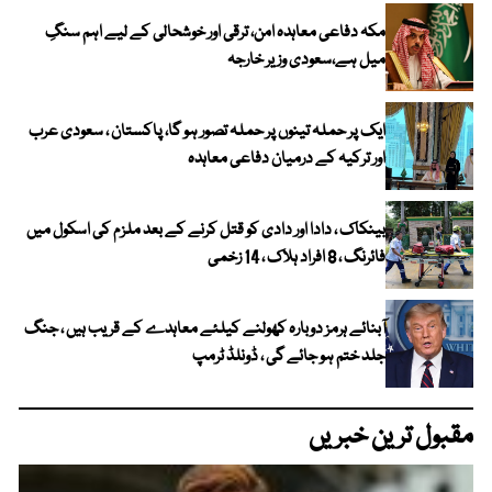
مکہ دفاعی معاہدہ امن، ترقی اور خوشحالی کے لیے اہم سنگِ
میل ہے،سعودی وزیر خارجہ
ایک پر حملہ تینوں پر حملہ تصور ہو گا، پاکستان ، سعودی عرب
اور ترکیہ کے درمیان دفاعی معاہدہ
بینکاک ، دادا اور دادی کو قتل کرنے کے بعد ملزم کی اسکول میں
فائرنگ ، 8 افراد ہلاک ، 14 زخمی
آبنائے ہرمز دوبارہ کھولنے کیلئے معاہدے کے قریب ہیں ، جنگ
جلد ختم ہو جائے گی ، ڈونلڈ ٹرمپ
مقبول ترین خبریں