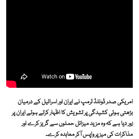
امریکی صدر ڈونلڈ ٹرمپ نے ایران اور اسرائیل کے درمیان
بڑھتی ہوئی کشیدگی پر تشویش کا اظہار کرتے ہوئے ایران پر
زور دیا ہے کہ وہ مزید میزائل حملوں سے گریز کرے اور
مذاکرات کی میز پر واپس آکر معاہدہ کرے۔