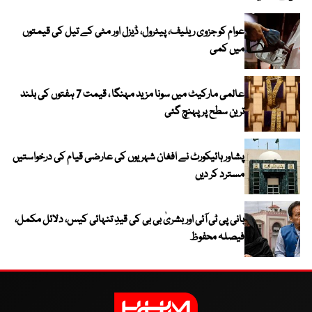
عوام کو جزوی ریلیف، پیٹرول، ڈیزل اور مٹی کے تیل کی قیمتوں
میں کمی
عالمی مارکیٹ میں سونا مزید مہنگا ، قیمت 7 ہفتوں کی بلند
ترین سطح پر پہنچ گئی
پشاور ہائیکورٹ نے افغان شہریوں کی عارضی قیام کی درخواستیں
مسترد کر دیں
بانی پی ٹی آئی اور بشریٰ بی بی کی قیدِ تنہائی کیس، دلائل مکمل،
فیصلہ محفوظ