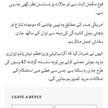
فوج مکمل الرٹ ہے اور حالات پر مسلسل نظر رکھی جا رہی
ہے۔
امریکی صدر کے مطابق وہ نہیں چاہتے کہ موجودہ تنازع اور
بڑھتی ہوئی کشیدگی کی وجہ سے ایران کے ساتھ جاری
سفارتی عمل متاثر ہو۔
انہوں نے خبردار کیا کہ اگراسرائیلی وزیراعظم نیتن یاہو ایران پر
مزید جوابی حملے کرتے ہیں تو یہ سلسلہ گزشتہ 47 برسوں کی
طرح جاری رہ سکتا ہے، جس سے خطے میں استحکام کے
امکانات مزید کمزور ہو جائیں گے۔
LEAVE A REPLY