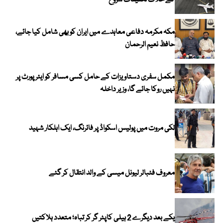
کے خلاف تحقیقات شروع
مکہ مکرمہ دفاعی معاہدے میں ایران کو بھی شامل کیا جائے،
حافظ نعیم الرحمان
مکمل سفری دستاویزات کے حامل کسی مسافر کو ایئرپورٹ پر
نہیں روکا جائے گا، وزیر داخلہ
لکی مروت میں پولیس اسکواڈ پر فائرنگ، ایک اہلکار شہید
معروف فٹبالر لیونل میسی کے والد انتقال کر گئے
یکے بعد دیگرے 2 ہیلی کاپٹر گر کر تباہ؛ متعدد ہلاکتیں