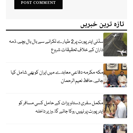
تازہ ترین خبریں
سڈنی ایئرپورٹ پر 2 طیارے ٹکرانے سے بال بال بچے، ذمہ
داران کے خلاف تحقیقات شروع
مکہ مکرمہ دفاعی معاہدے میں ایران کو بھی شامل کیا
جائے، حافظ نعیم الرحمان
مکمل سفری دستاویزات کے حامل کسی مسافر کو
ایئرپورٹ پر نہیں روکا جائے گا، وزیر داخلہ