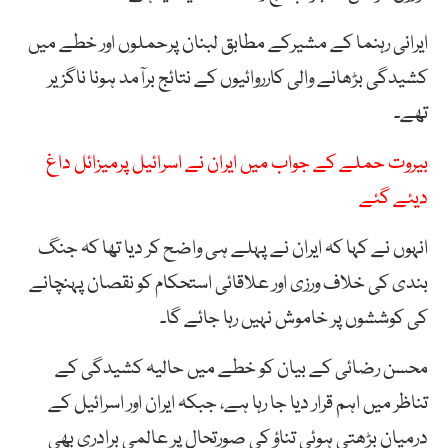
ایرانی رہنما کے مشیرکے مطابق لبنان پرحملوں اور خطے میں
کشیدگی بڑھانے والی کارروائیوں کے نتائج برآمد ہونا ناگزیر
تھے۔
بیروت حملے کے جواب میں ایران نے اسرائیل پرمیزائل داغ
دیئے گئے
انہوں نے کہا کہ ایران نے پہلے ہی واضح کر دیا تھا کہ جنگ
بندی کی خلاف ورزی اور علاقائی استحکام کو نقصان پہنچانے
کی کوششوں پر خاموش نہیں رہا جائے گا۔
محسن رضائی کے بیان کو خطے میں حالیہ کشیدگی کے
تناظر میں اہم قرار دیا جا رہا ہے، جبکہ ایران اور اسرائیل کے
درمیان بڑھتی ہوئی تناؤ کی صورتحال پر عالمی برادری بھی