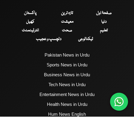
صفحۂ اول
تازہ ترین
پاکستان
دنیا
معیشت
کھیل
تعلیم
صحت
انٹرٹینمنٹ
ٹیکنالوجی
دلچسپ و عجیب
Pakistan News in Urdu
Sports News in Urdu
Business News in Urdu
Tech News in Urdu
Entertainment News in Urdu
Health News in Urdu
Hum News English