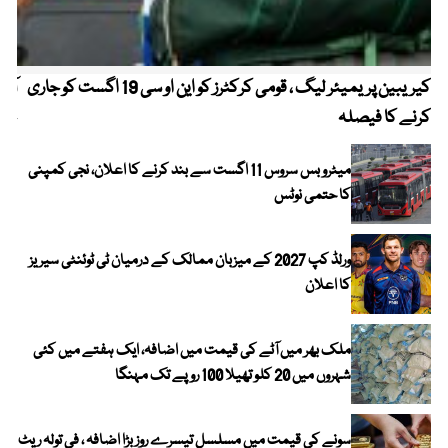
کیریبین پریمیئر لیگ ، قومی کرکٹرز کو این او سی 19 اگست کو جاری
آز
کرنے کا فیصلہ
چھی
میٹرو بس سروس 11 اگست سے بند کرنے کا اعلان، نجی کمپنی
کا حتمی نوٹس
ورلڈ کپ 2027 کے میزبان ممالک کے درمیان ٹی ٹوئنٹی سیریز
کا اعلان
ملک بھر میں آٹے کی قیمت میں اضافہ، ایک ہفتے میں کئی
شہروں میں 20 کلو تھیلا 100 روپے تک مہنگا
سونے کی قیمت میں مسلسل تیسرے روز بڑا اضافہ ، فی تولہ ریٹ