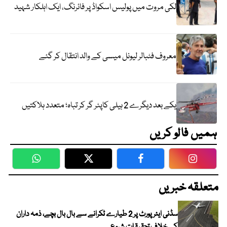
لکی مروت میں پولیس اسکواڈ پر فائرنگ، ایک اہلکار شہید
معروف فٹبالر لیونل میسی کے والد انتقال کر گئے
یکے بعد دیگرے 2 ہیلی کاپٹر گر کر تباہ؛ متعدد ہلاکتیں
ہمیں فالو کریں
WhatsApp
Twitter
Facebook
Faceboo
متعلقہ خبریں
سڈنی ایئرپورٹ پر 2 طیارے ٹکرانے سے بال بال بچے، ذمہ داران