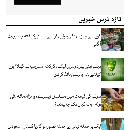
تازہ ترین خبریں
کون سی چیز مہنگی ہوئی ،کونسی سستی؟ ہفتہ وار رپورٹ
آگئی
پہلے اپنی پھر دوسری لیگ ، کرکٹ آسٹریلیا نے کھلاڑیوں
کیلئے نئی پالیسی نافذ کر دی
سونے کی قیمت میں مسلسل تیسرے روز بڑا اضافہ ، فی
تولہ ریٹ کہاں تک جا پہنچا؟
ایک پر حملہ تینوں پر حملہ تصور ہو گا، پاکستان ، سعودی