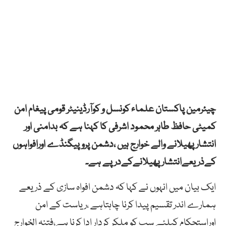
چیئرمین پاکستان علماء کونسل و کوآرڈینیٹر قومی پیغام امن
کمیٹی حافظ طاہر محمود اشرفی کا کہنا ہے کہ بدامنی اور
انتشار پھیلانے والے خوارج ہیں ،دشمن پروپیگنڈے اورافواہوں
کےذریعےانتشار پھیلانےکےدرپے ہے۔
ایک بیان میں انہوں نے کہا کہ دشمن افواہ سازی کے ذریعے
ہمارے اندر تقسیم پیدا کرنا چاہتاہے ،ریاست کے امن
اوراستحکام کیلئے سب کو ملکر کردار ادا کرنا ہے،فتنہ الخوارج