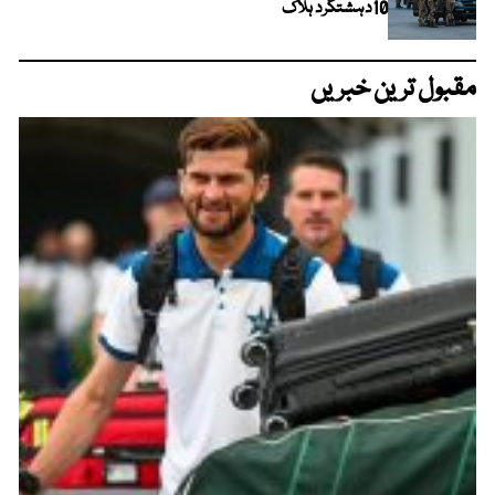
10دہشتگرد ہلاک
مقبول ترین خبریں