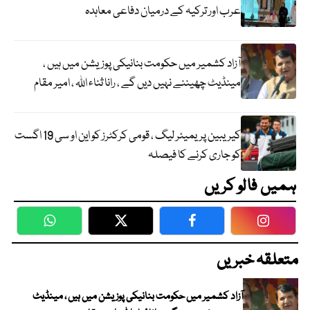
عرب اور ترکیہ کے درمیان دفاعی معاہدہ
آزاد کشمیر میں حکومت بنانیکی پوزیشن میں ہیں ،
مینڈیٹ چھیننے نہیں دیں گے ، رانا ثناء اللہ ، امیر مقام
کیریبین پریمیئر لیگ ، قومی کرکٹرز کو این او سی 19 اگست
کو جاری کرنے کا فیصلہ
ہمیں فالو کریں
WhatsApp
Twitter
Facebook
Faceboo
متعلقہ خبریں
آزاد کشمیر میں حکومت بنانیکی پوزیشن میں ہیں ، مینڈیٹ