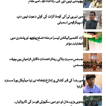
چھیننے نہیں دیں گے ، رانا ثناء اللہ ، امیر مقام
میں نے پی ٹی آئی کومذاکرات کی کوئی دعوت نہیں دی،
اسپیکرقومی اسمبلی
آزاد کشمیرالیکشن تیسرا مرحلہ؛ضلع پونچھ اور پلندری میں
انتخابات مؤخر
جسٹس مسرت ہلالی ریٹائر؛خدمات ناقابل فراموش ہیں،چیف
جسٹس
میر رضا کی قبر کشائی پر تنازع،اہلخانہ نے نیا میڈیکل بورڈ مسترد
کردیا
جنوبی وزیرستان اور دیر میں سکیورٹی فورسز کی کارروائیاں ،