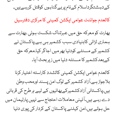
کےدہشتگرداسلام کےنام پربےگناہوں کوقتل کررہےہیں۔
کالعدم جوائنٹ عوامی ایکشن کمیٹی کا مرکزی دفترسیل
بھارت کو معرکہ حق میں عبرتناک شکست ہوئی ،بھارت سے
ہماری لڑائی کابنیادی سبب کشمیر ہی ہے،پاکستان نے
کشمیر کے مسئلے کودنیا بھر میں اجاگر کیا،معرکہ حق
کےبعدکشمیر کا مسئلہ دنیا میں زیر بحث آیا۔
کالعدم عوامی ایکشن کمیٹی کاتشدد کاراستہ اختیار کرنا
بلاجواز ہے،آزاد کشمیر کے لوگ امن پسند اورمحب وطن
ہیں،پاکستانی آزادکشمیرکےبھائیوں کے لیے ہر طرح کی قربانی
دے رہے ہیں۔آئینی معاملات احتجاج سے نہیں پارلیمان میں
حل ہوتے ہیں،امن کیلئے پاکستان کے کردار کی پوری دنیا