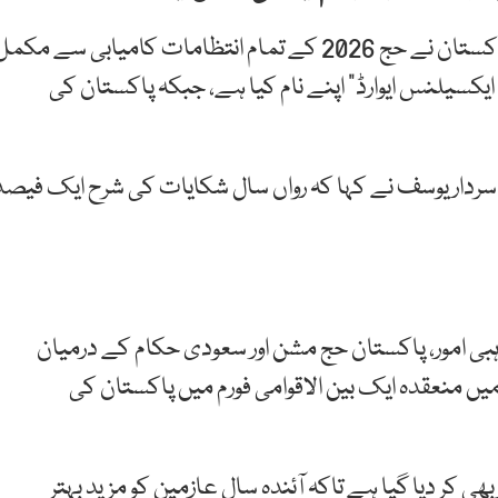
وفاقی وزیر برائے مذہبی امور سردار یوسف نے کہا ہے کہ پاکستان نے حج 2026 کے تمام انتظامات کامیابی سے مک
ایکسیلنس ایوارڈ” اپنے نام کیا ہے، جبکہ پاکستان کی
دار یوسف نے کہا کہ رواں سال شکایات کی شرح ایک فیصد
ہبی امور، پاکستان حج مشن اور سعودی حکام کے درمیان
یں منعقدہ ایک بین الاقوامی فورم میں پاکستان کی
 2027 کی تیاریوں کا آغاز بھی کر دیا گیا ہے تاکہ آئندہ سال عازمین کو مزید بہتر