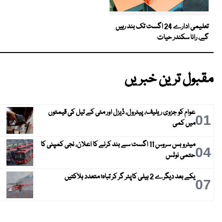
تعلیمی ادارے 24 اگست تک بند رہیں
گے، رانا سکندر حیات
مقبول ترین خبریں
عوام کو جزوی ریلیف، پیٹرول، ڈیزل اور مٹی کے تیل کی قیمتوں
01
میں کمی
میٹرو بس سروس 11 اگست سے بند کرنے کا اعلان، نجی کمپنی کا
04
حتمی نوٹس
یکے بعد دیگرے 2 ہیلی کاپٹر گر کر تباہ؛ متعدد ہلاکتیں
07