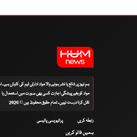
ہم نیوز پر شائع یا نشر ہونے والا مواد ادارتی ٹیم کی کاوش ہے۔ 
مواد کو بغیر پیشگی اجازت کسی بھی صورت میں استعمال یا
نقل کرنا درست نہیں۔ تمام حقوق محفوظ ہیں © 2026
رابطہ کریں
پرائیویسی پالیسی
ہمیں فالو کریں