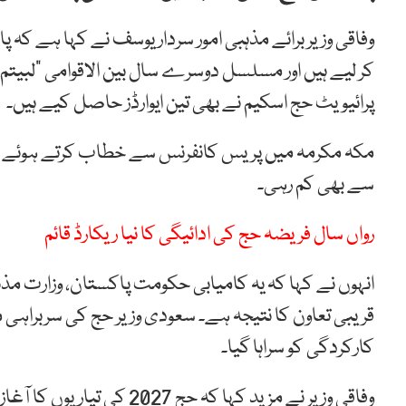
کر لیے ہیں اور مسلسل دوسرے سال بین الاقوامی “لبیتم 
پرائیویٹ حج اسکیم نے بھی تین ایوارڈز حاصل کیے ہیں۔
مکہ مکرمہ میں پریس کانفرنس سے خطاب کرتے ہوئے سر
سے بھی کم رہی۔
رواں سال فریضہ حج کی ادائیگی کا نیا ریکارڈ قائم
انہوں نے کہا کہ یہ کامیابی حکومت پاکستان، وزارت مذ
قریبی تعاون کا نتیجہ ہے۔ سعودی وزیر حج کی سربراہی م
کارکردگی کو سراہا گیا۔
وفاقی وزیر نے مزید کہا کہ حج