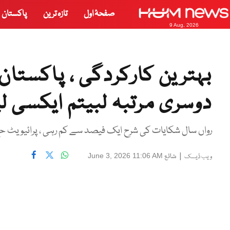
صفحۂ اول
تازہ ترین
پاکستان
9 Aug, 2026
بہترین کارکردگی ، پاکست
دوسری مرتبہ لبیتم ایکسی لی
رواں سال شکایات کی شرح ایک فیصد سے کم رہی ، پرائیویٹ حج 
|
شائع
June 3, 2026 11:06 AM
ویب ڈیسک