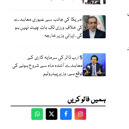
مل
امریکا کی جانب سے عبوری معاہدے
کی خلاف ورزی تک بات چیت نہیں ہو
گی، ایرانی وزیر خارجہ
5 ارب ڈالر کی سرمایہ کاری کے
معاہدے آئندہ ماہ سے شروع ہونے کی
توقع ہے، وزیر پیٹرولیم
ہمیں فالو کریں
WhatsApp
Twitter
Facebook
Facebook