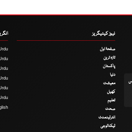
نیوز کیٹیگریز
انگر
صفحۂ اول
Urdu
تازہ ترین
Urdu
پاکستان
Urdu
دنیا
Urdu
اس
معیشت
Urdu
کھیل
Urdu
تعلیم
lish
صحت
انٹرٹینمنٹ
ٹیکنالوجی