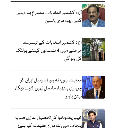
آزاد کشمیر انتخابات متنازع بنا دیئے
گئے، چودھری یاسین
آزاد کشمیر انتخابات کے تیسرے
مرحلے میں 4 نشستوں کیلئے پولنگ
کل ہو گی
معاہدہ ہو یا نہ ہو، اسرائیل ایران کو
جوہری ہتھیارحاصل نہیں کرنے دیگا،
نیتن یاہو
خیبر پختونخوا کی تحصیل غازی صوبہ
پنجاب میں شامل؟ حقیقت کیا ہے؟