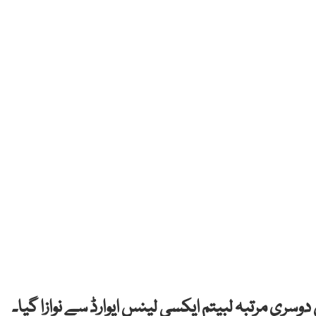
ری مرتبہ لبیتم ایکسی لینس ایوارڈ سے نوازا گیا۔