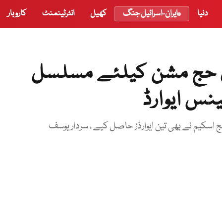
دنیا
ایران-اسرائیل جنگ
کھیل
انٹرٹینمنٹ
کاروبار
ان حج مشن کیلئے مسلسل
نس ایوارڈ
اسکیم نے بھی تین ایوارڈز حاصل کیے ، سردار یوسف