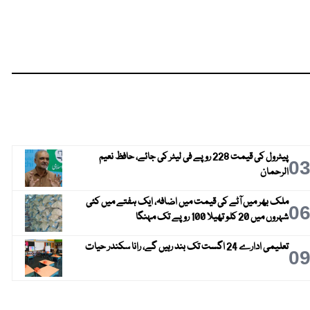
پیٹرول کی قیمت 228 روپے فی لیٹر کی جائے، حافظ نعیم
0
الرحمان
ملک بھر میں آٹے کی قیمت میں اضافہ، ایک ہفتے میں کئی
0
شہروں میں 20 کلو تھیلا 100 روپے تک مہنگا
تعلیمی ادارے 24 اگست تک بند رہیں گے، رانا سکندر حیات
0