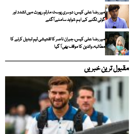
میر رضا علی کیس: دوسری پوسٹ مارٹم رپورٹ میں تشدد اور
گولی لگنے کے اہم شواہد سامنے آگئے
میر رضا علی کیس، جبران ناصر کا تفتیشی ٹیم تبدیل کرنے کا
مطالبہ، والدین کا موقف بھی آ گیا
مقبول ترین خبریں