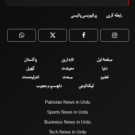
رابطہ کریں
پرائیویسی پالیسی
WhatsApp
Twitter
Facebook
Faceboo
صفحۂ اول
تازہ ترین
پاکستان
دنیا
معیشت
کھیل
تعلیم
صحت
انٹرٹینمنٹ
ٹیکنالوجی
دلچسپ و عجیب
Pakistan News in Urdu
Sports News in Urdu
Business News in Urdu
Tech News in Urdu