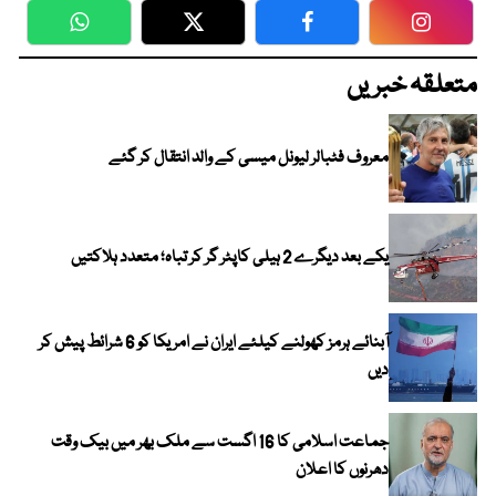
WhatsApp
Twitter
Facebook
Faceboo
متعلقہ خبریں
معروف فٹبالر لیونل میسی کے والد انتقال کر گئے
یکے بعد دیگرے 2 ہیلی کاپٹر گر کر تباہ؛ متعدد ہلاکتیں
آبنائے ہرمز کھولنے کیلئے ایران نے امریکا کو 6 شرائط پیش کر
دیں
جماعت اسلامی کا 16 اگست سے ملک بھر میں بیک وقت
دھرنوں کا اعلان