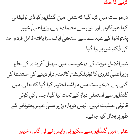
کرنے کا حکم
درخواست میں کہا گیا کہ علی امین گنڈاپور کو ڈی نوٹیفائی
کرنا غیرقانونی اور آئین سے متصادم ہے، وزیراعلیٰ خیبر
پختونخوا کے عہدے سے استعفیٰ ایک سزا یافتہ نااہل فرد واحد
کی ڈکٹیشن پر لیا گیا۔
شیر افضل مروت کی درخواست میں سہیل آفریدی کی بطور
وزیراعلیٰ تقرری کا نوٹیفکیشن کالعدم قرار دینے کی استدعا کی
گئی ہے۔درخواست میں موقف اختیار کیا گیا کہ علی امین
گنڈاپور سے استعفیٰ دباؤ کے تحت لیا گیا، جس کی کوئی
قانونی حیثیت نہیں، انہیں دوبارہ وزیراعلیٰ خیبر پختونخوا کے
طور پر بحال کیا جائے۔
علی امین گنڈاپور سے سکیورٹی واپس لے لی گئی ، خیبر