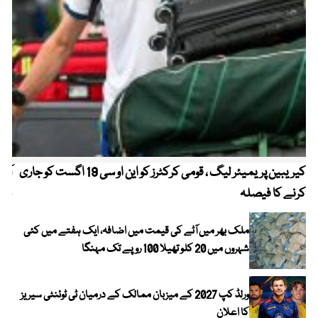
کیریبین پریمیئر لیگ ، قومی کرکٹرز کو این او سی 19 اگست کو جاری
آز
کرنے کا فیصلہ
چھی
ملک بھر میں آٹے کی قیمت میں اضافہ، ایک ہفتے میں کئی
شہروں میں 20 کلو تھیلا 100 روپے تک مہنگا
ورلڈ کپ 2027 کے میزبان ممالک کے درمیان ٹی ٹوئنٹی سیریز
کا اعلان