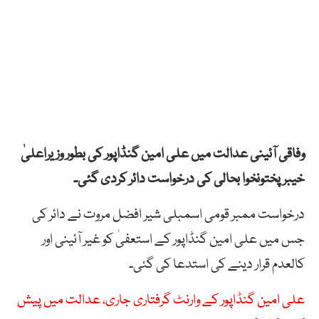
وفاقی آئینی عدالت میں علی امین گنڈاپور کی بطور وزیراعلیٰ
خیبر پختونخوا بحالی کی درخواست دائر کردی گئی۔
درخواست ممبر قومی اسمبلی شیر افضل مروت نے دائر کی
جس میں علی امین گنڈاپور کے استعفیٰ کو غیر آئینی اور
کالعدم قرار دینے کی استدعا کی گئی۔
علی امین گنڈاپور کے وارنٹ گرفتاری جاری، عدالت میں پیش