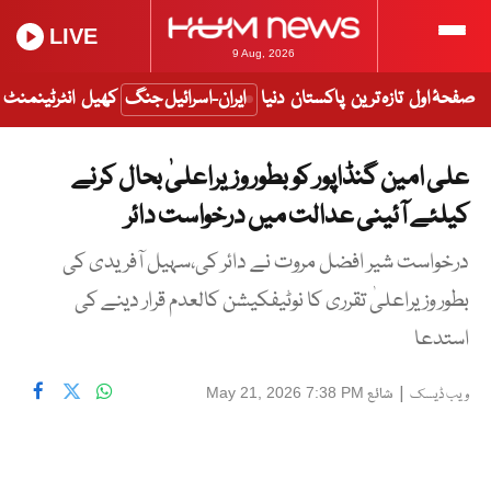
LIVE
9 Aug, 2026
صفحۂ اول
تازہ ترین
پاکستان
دنیا
ایران-اسرائیل جنگ
کھیل
انٹرٹینمنٹ
علی امین گنڈاپور کو بطور وزیراعلیٰ بحال کرنے
کیلئے آئینی عدالت میں درخواست دائر
درخواست شیر افضل مروت نے دائر کی،سہیل آفریدی کی
بطور وزیراعلیٰ تقرری کا نوٹیفکیشن کالعدم قرار دینے کی
استدعا
|
شائع
May 21, 2026 7:38 PM
ویب ڈیسک