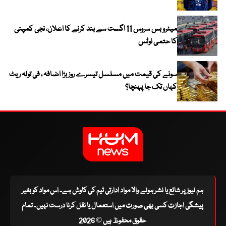
میٹرو بس سروس 11 اگست سے بند کرنے کا اعلان، نجی کمپنی
کا حتمی نوٹس
سونے کی قیمت میں مسلسل تیسرے روز بڑا اضافہ ، فی تولہ ریٹ
کہاں تک جا پہنچا؟
ہم نیوز پر شائع یا نشر ہونے والا مواد ادارتی ٹیم کی کاوش ہے۔ اس مواد کو بغیر
پیشگی اجازت کسی بھی صورت میں استعمال یا نقل کرنا درست نہیں۔ تمام
حقوق محفوظ ہیں © 2026