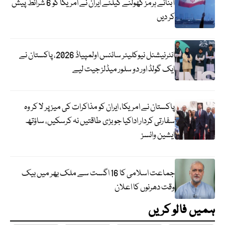
آبنائے ہرمز کھولنے کیلئے ایران نے امریکا کو 6 شرائط پیش
کر دیں
انٹرنیشنل نیوکلیئر سائنس اولمپیاڈ 2026، پاکستان نے
ایک گولڈ اور دو سلور میڈلز جیت لیے
پاکستان نے امریکا، ایران کو مذاکرات کی میز پر لا کر وہ
سفارتی کردار اداکیا جو بڑی طاقتیں نہ کرسکیں، ساؤتھ
ایشین وائسز
جماعت اسلامی کا 16 اگست سے ملک بھر میں بیک
وقت دھرنوں کا اعلان
ہمیں فالو کریں