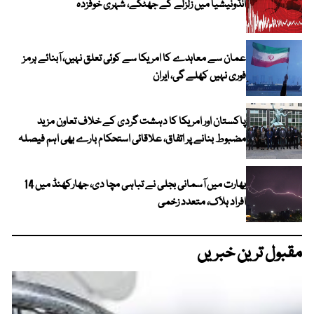
انڈونیشیا میں زلزلے کے جھٹکے، شہری خوفزدہ
عمان سے معاہدے کا امریکا سے کوئی تعلق نہیں، آبنائے ہرمز
فوری نہیں کھلے گی، ایران
پاکستان اور امریکا کا دہشت گردی کے خلاف تعاون مزید
مضبوط بنانے پر اتفاق، علاقائی استحکام بارے بھی اہم فیصلہ
بھارت میں آسمانی بجلی نے تباہی مچا دی، جھارکھنڈ میں 14
افراد ہلاک، متعدد زخمی
مقبول ترین خبریں