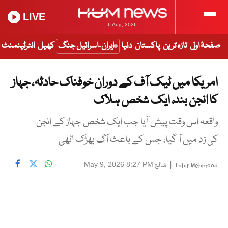
LIVE
6 Aug, 2026
صفحۂ اول
تازہ ترین
پاکستان
دنیا
ایران-اسرائیل جنگ
کھیل
انٹرٹینمنٹ
امریکا میں ٹیک آف کے دوران خوفناک حادثہ، جہاز
کا انجن بند، ایک شخص ہلاک
واقعہ اس وقت پیش آیا جب ایک شخص جہاز کے انجن
کی زد میں آ گیا، جس کے باعث آگ بھڑک اٹھی
|
شائع
May 9, 2026 8:27 PM
Tahir Mehmood