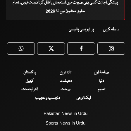
پیشگی اجازت کسی بھی صورت میں استعمال یا نقل کرنا درست نہیں۔ تمام
حقوق محفوظ ہیں © 2026
رابطہ کریں
پرائیویسی پالیسی
WhatsApp
Twitter
Facebook
Faceboo
صفحۂ اول
تازہ ترین
پاکستان
دنیا
معیشت
کھیل
تعلیم
صحت
انٹرٹینمنٹ
ٹیکنالوجی
دلچسپ و عجیب
Pakistan News in Urdu
Sports News in Urdu