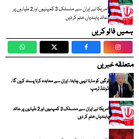
امریکا نے ایران سے منسلک 3 کمپنیوں اور 2 طیاروں پر
عائد پابندیاں ختم کر دیں
ہمیں فالو کریں
WhatsApp
Twitter
Facebook
Faceboo
متعلقہ خبریں
لوگوں کو مارنا نہیں چاہتا ، ایران سے معاہدہ کرنا پسند کروں گا ،
ڈونلڈ ٹرمپ
امریکا نے ایران سے منسلک 3 کمپنیوں اور 2 طیاروں پر عائد
پابندیاں ختم کر دیں