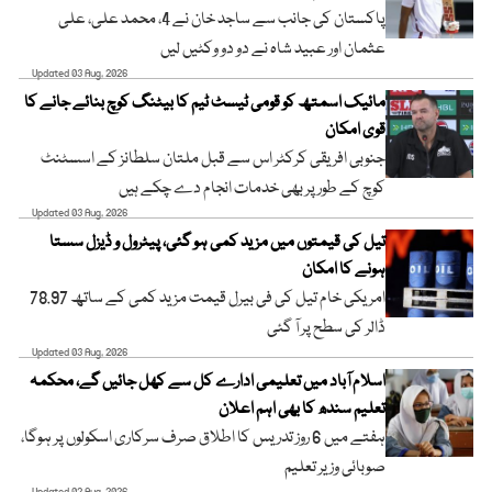
پاکستان کی جانب سے ساجد خان نے 4، محمد علی، علی
عثمان اور عبید شاہ نے دو دو وکٹیں لیں
Updated 03 Aug, 2026
مائیک اسمتھ کو قومی ٹیسٹ ٹیم کا بیٹنگ کوچ بنائے جانے کا
قوی امکان
جنوبی افریقی کرکٹر اس سے قبل ملتان سلطانز کے اسسٹنٹ
کوچ کے طور پر بھی خدمات انجام دے چکے ہیں
Updated 03 Aug, 2026
تیل کی قیمتوں میں مزید کمی ہو گئی، پیٹرول و ڈیزل سستا
ہونے کا امکان
امریکی خام تیل کی فی بیرل قیمت مزید کمی کے ساتھ 78.97
ڈالر کی سطح پر آ گئی
Updated 03 Aug, 2026
اسلام آباد میں تعلیمی ادارے کل سے کھل جائیں گے، محکمہ
تعلیم سندھ کا بھی اہم اعلان
ہفتے میں 6 روز تدریس کا اطلاق صرف سرکاری اسکولوں پر ہوگا،
صوبائی وزیر تعلیم