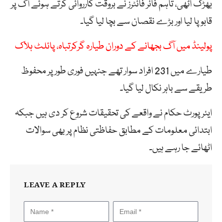
بھڑک اٹھی، تاہم فائر فائٹرز نے بروقت کارروائی کرتے ہوئے آگ پر
قابو پا لیا اور بڑے نقصان سے بچا لیا گیا۔
پولینڈ میں آگ بجھانے کے دوران طیارہ گرکرتباہ، پائلٹ ہلاک
طیارے میں 231 افراد سوار تھے جنہیں فوری طور پر محفوظ
طریقے سے باہر نکال لیا گیا۔
ایئرپورٹ حکام نے واقعے کی تحقیقات شروع کر دی ہیں جبکہ
ابتدائی معلومات کے مطابق حفاظتی نظام پر بھی سوالات
اٹھائے جا رہے ہیں۔
LEAVE A REPLY