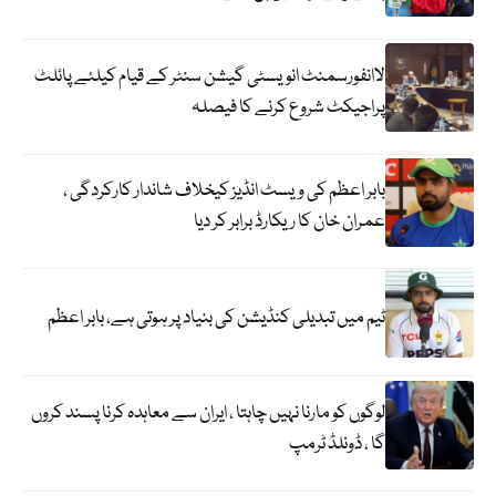
لاانفورسمنٹ انویسٹی گیشن سنٹر کے قیام کیلئے پائلٹ
پراجیکٹ شروع کرنے کا فیصلہ
بابر اعظم کی ویسٹ انڈیز کیخلاف شاندار کارکردگی ،
عمران خان کا ریکارڈ برابر کر دیا
ٹیم میں تبدیلی کنڈیشن کی بنیاد پر ہوتی ہے، بابر اعظم
لوگوں کو مارنا نہیں چاہتا ، ایران سے معاہدہ کرنا پسند کروں
گا ، ڈونلڈ ٹرمپ