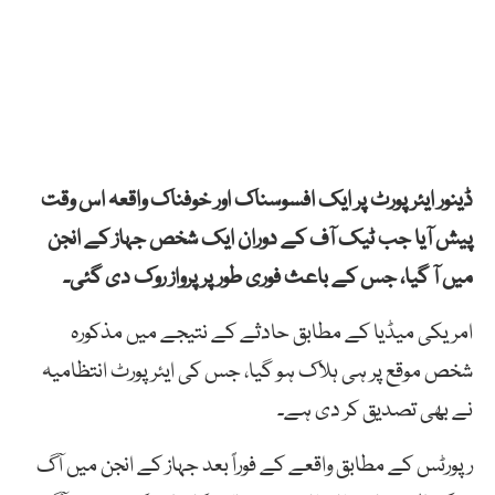
ڈینور ایئرپورٹ پر ایک افسوسناک اور خوفناک واقعہ اس وقت
پیش آیا جب ٹیک آف کے دوران ایک شخص جہاز کے انجن
میں آ گیا، جس کے باعث فوری طور پر پرواز روک دی گئی۔
امریکی میڈیا کے مطابق حادثے کے نتیجے میں مذکورہ
شخص موقع پر ہی ہلاک ہو گیا، جس کی ایئرپورٹ انتظامیہ
نے بھی تصدیق کر دی ہے۔
رپورٹس کے مطابق واقعے کے فوراً بعد جہاز کے انجن میں آگ