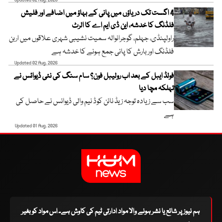
Updated 02 Aug, 2026
4 اگست تک دریاؤں میں پانی کے بہاؤ میں اضافے اور فلیش
فلڈنگ کا خدشہ، این ڈی ایم اے کا الرٹ
راولپنڈی، جہلم، گوجرانوالہ سمیت نشیبی شہری علاقوں میں اربن
فلڈنگ اور بارش کا پانی جمع ہونے کا خدشہ ہے
Updated 02 Aug, 2026
فولڈ ایبل کے بعد اب رولیبل فون؟ سام سنگ کی نئی ڈیوائس نے
تہلکہ مچا دیا
سب سے زیادہ توجہ زیڈ نائن کوڈ نیم والی ڈیوائس نے حاصل کی
ہے
Updated 01 Aug, 2026
ہم نیوز پر شائع یا نشر ہونے والا مواد ادارتی ٹیم کی کاوش ہے۔ اس مواد کو بغیر