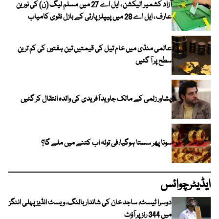
آزاد کشمیر الیکشن ، ایل اے 27 میں مسلم لیگ (ن) کی نورین
عارف ، ایل اے 28 میں پیپلز پارٹی کے بازل نقوی کامیاب
عالمی منڈی میں خام تیل کی قیمتیں تین ہفتوں کی کم ترین
سطح پر آ گئیں
پشاور زلمی کے مالک جاوید آفریدی کی والدہ انتقال کر گئیں
سونا پھر سستا ہوگیا،فی تولہ اب کتنے میں ملے گا؟
ایڈیٹرچوائس
دوسرا ٹیسٹ، ساجد خان کی شاندار بالنگ، ویسٹ انڈیز پہلی اننگز
میں 344 رنز پر آؤٹ