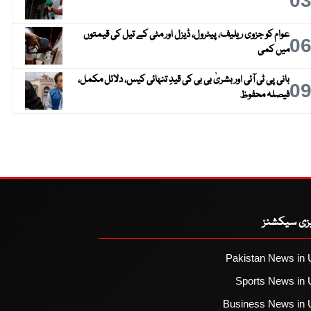
0
عوام کو جزوی ریلیف، پیٹرول، ڈیزل اور مٹی کے تیل کی قیمتوں
0
میں کمی
بانی پی ٹی آئی اور بشریٰ بی بی کی قیدِ تنہائی کیس، دلائل مکمل،
0
فیصلہ محفوظ
یزی سیکشنز
Pakistan News in 
Sports News in 
Business News in 