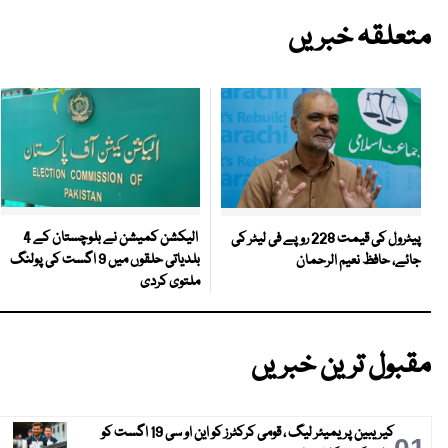
متعلقہ خبریں
الیکشن کمیشن نے بلوچستان کے 4
پیٹرول کی قیمت 228 روپے فی لیٹر کی
بلدیاتی حلقوں میں 9 اگست کی پولنگ
جائے، حافظ نعیم الرحمان
ملتوی کردی
مقبول ترین خبریں
کیریبین پریمیئر لیگ ، قومی کرکٹرز کو این او سی 19 اگست کو