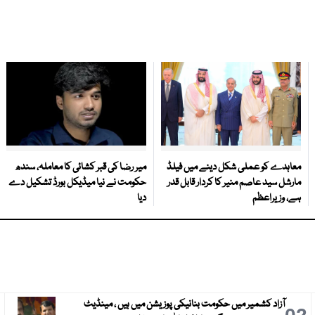
معاہدے کو عملی شکل دینے میں فیلڈ
میر رضا کی قبر کشائی کا معاملہ، سندھ
مارشل سید عاصم منیر کا کردار قابل قدر
حکومت نے نیا میڈیکل بورڈ تشکیل دے
ہے، وزیراعظم
دیا
آزاد کشمیر میں حکومت بنانیکی پوزیشن میں ہیں ، مینڈیٹ