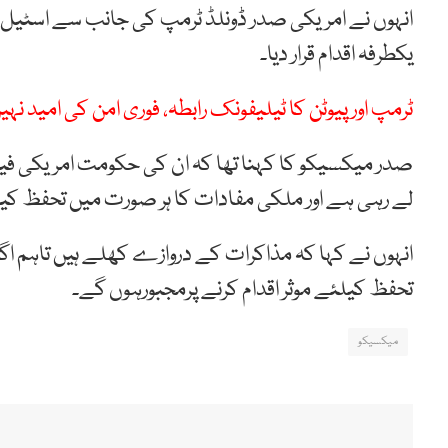
انہوں نے امریکی صدر ڈونلڈ ٹرمپ کی جانب سے اسٹیل اور
یکطرفہ اقدام قرار دیا۔
ٹرمپ اور پیوٹن کا ٹیلیفونک رابطہ، فوری امن کی امید نہ
صدر میکسیکو کا کہنا تھا کہ ان کی حکومت امریکی فی
لے رہی ہے اور ملکی مفادات کا ہر صورت میں تحفظ کیا
انہوں نے کہا کہ مذاکرات کے دروازے کھلے ہیں تاہم اگ
تحفظ کیلئے موثر اقدام کرنے پرمجبورہوں گے۔
میکسیکو