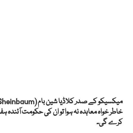
خاطر خواہ معاہدہ نہ ہوا تو ان کی حکومت آئندہ 
کرے گی۔