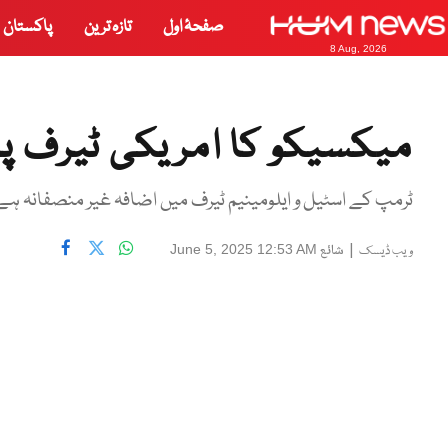
صفحۂ اول
تازہ ترین
پاکستان
8 Aug, 2026
میکسیکو کا امریکی ٹیرف پر
ٹرمپ کے اسٹیل و ایلومینیم ٹیرف میں اضافہ غیر منصفانہ ہے
|
شائع
June 5, 2025 12:53 AM
ویب ڈیسک