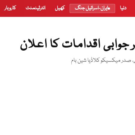
دنیا
ایران-اسرائیل جنگ
کھیل
انٹرٹینمنٹ
کاروبار
 جوابی اقدامات کا اعلان
، صدر میکسیکو کلاڈیا شین بام