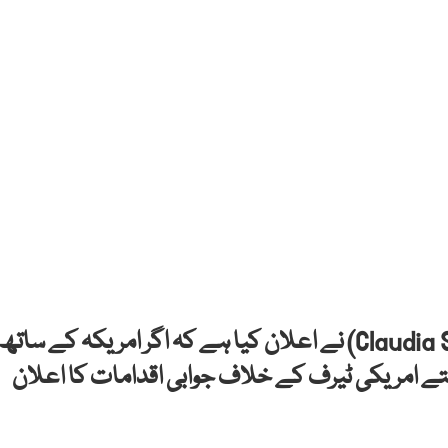
میکسیکو کے صدر کلاڈیا شین بام (Claudia Sheinbaum) نے اعلان کیا ہے کہ اگر امریکہ کے ساتھ
ہفتے امریکی ٹیرف کے خلاف جوابی اقدامات کا اعلان