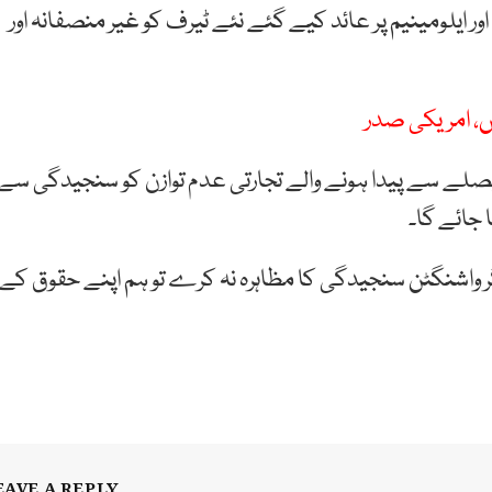
 ایلومینیم پر عائد کیے گئے نئے ٹیرف کو غیر منصفانہ اور
یں، امریکی صدر
صلے سے پیدا ہونے والے تجارتی عدم توازن کو سنجیدگی سے
 جائے گا۔
ر واشنگٹن سنجیدگی کا مظاہرہ نہ کرے تو ہم اپنے حقوق کے
EAVE A REPLY