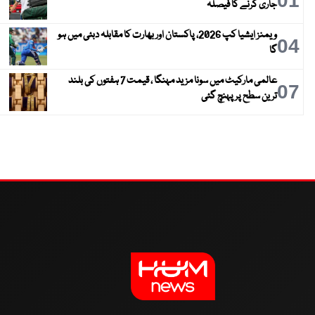
01
جاری کرنے کا فیصلہ
ویمنز ایشیا کپ 2026، پاکستان اور بھارت کا مقابلہ دبئی میں ہو
04
گا
عالمی مارکیٹ میں سونا مزید مہنگا ، قیمت 7 ہفتوں کی بلند
07
ترین سطح پر پہنچ گئی