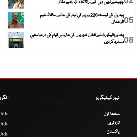
3
02
چھیننے نہیں دیں گے ، رانا ثناء اللہ ، امیر مقام
پیٹرول کی قیمت 228 روپے فی لیٹر کی جائے، حافظ نعیم
6
05
الرحمان
پشاور ہائیکورٹ نے افغان شہریوں کی عارضی قیام کی درخواستیں
9
08
مسترد کر دیں
نیوز کیٹیگریز
انگر
صفحۂ اول
Urdu
تازہ ترین
Urdu
پاکستان
Urdu