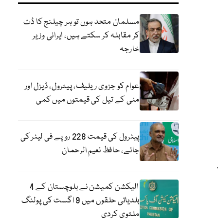
مسلمان متحد ہوں تو ہر چیلنج کا ڈٹ
کر مقابلہ کر سکتے ہیں، ایرانی وزیر
خارجہ
عوام کو جزوی ریلیف، پیٹرول، ڈیزل اور
مٹی کے تیل کی قیمتوں میں کمی
پیٹرول کی قیمت 228 روپے فی لیٹر کی
جائے، حافظ نعیم الرحمان
الیکشن کمیشن نے بلوچستان کے 4
بلدیاتی حلقوں میں 9 اگست کی پولنگ
ملتوی کردی