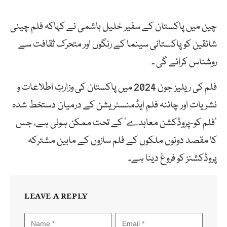
چین میں پاکستان کے سفیر خلیل ہاشمی نے کہاکہ فلم چینی
شائقین کو پاکستانی سینما کے رنگوں اور متحرک ثقافت سے
روشناس کرائے گی ۔
فلم کی ریلیز جون 2024 میں پاکستان کی وزارتِ اطلاعات و
نشریات اور چائنہ فلم ایڈمنسٹریشن کے درمیان دستخط شدہ
‘فلم کو-پروڈکشن معاہدے’ کے تحت ممکن ہوئی ہے، جس
کا مقصد دونوں ملکوں کے فلم سازوں کے مابین مشترکہ
پروڈکشنز کو فروغ دینا ہے۔
LEAVE A REPLY