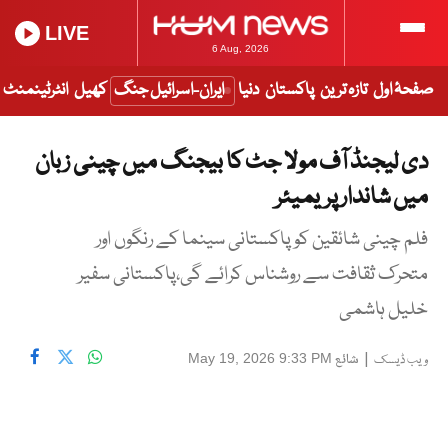
LIVE
6 Aug, 2026
صفحۂ اول
تازہ ترین
پاکستان
دنیا
ایران-اسرائیل جنگ
کھیل
انٹرٹینمنٹ
دی لیجنڈ آف مولا جٹ کا بیجنگ میں چینی زبان
میں شاندار پریمیئر
فلم چینی شائقین کو پاکستانی سینما کے رنگوں اور
متحرک ثقافت سے روشناس کرائے گی،پاکستانی سفیر
خلیل ہاشمی
|
شائع
May 19, 2026 9:33 PM
ویب ڈیسک