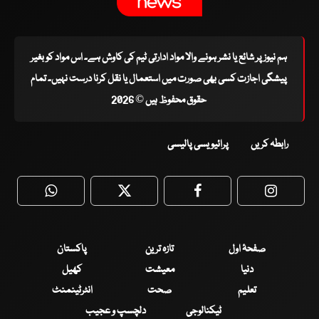
ہم نیوز پر شائع یا نشر ہونے والا مواد ادارتی ٹیم کی کاوش ہے۔ اس مواد کو بغیر
پیشگی اجازت کسی بھی صورت میں استعمال یا نقل کرنا درست نہیں۔ تمام
حقوق محفوظ ہیں © 2026
رابطہ کریں
پرائیویسی پالیسی
WhatsApp
Twitter
Facebook
Faceboo
صفحۂ اول
تازہ ترین
پاکستان
دنیا
معیشت
کھیل
تعلیم
صحت
انٹرٹینمنٹ
ٹیکنالوجی
دلچسپ و عجیب