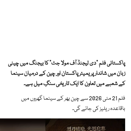
پاکستانی فلم “دی لیجنڈ آف مولا جٹ” کا بیجنگ میں چینی
زبان میں شاندار پریمیئر پاکستان اور چین کے درمیان سینما
کے شعبے میں تعاون کا ایک تاریخی سنگِ میل ہے۔
فلم 21 مئی 2026 سے چین بھر کے سینما گھروں میں
باقاعدہ ریلیز کی جائے گی۔