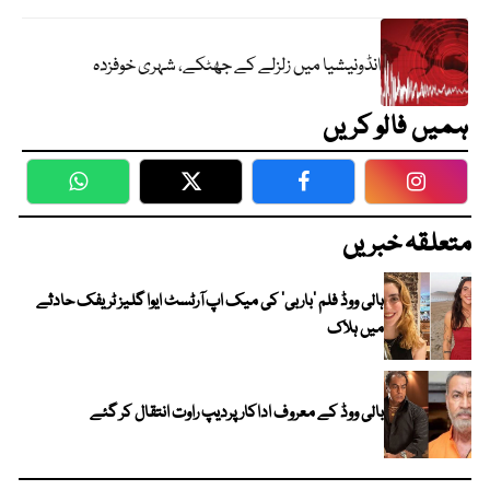
انڈونیشیا میں زلزلے کے جھٹکے، شہری خوفزدہ
ہمیں فالو کریں
WhatsApp
Twitter
Facebook
Faceboo
متعلقہ خبریں
ہالی ووڈ فلم ’باربی‘ کی میک اپ آرٹسٹ ایوا گلیز ٹریفک حادثے
میں ہلاک
بالی ووڈ کے معروف اداکار پردیپ راوت انتقال کر گئے