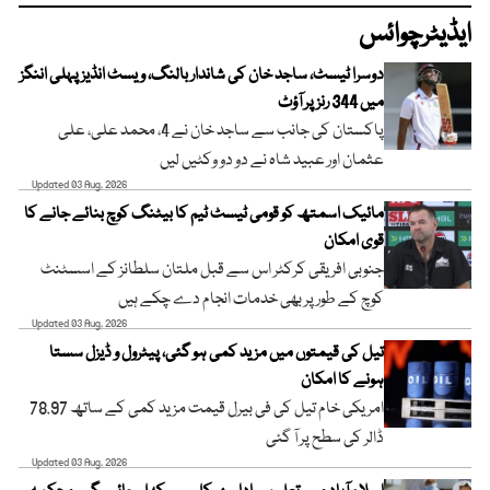
ایڈیٹرچوائس
دوسرا ٹیسٹ، ساجد خان کی شاندار بالنگ، ویسٹ انڈیز پہلی اننگز
میں 344 رنز پر آؤٹ
پاکستان کی جانب سے ساجد خان نے 4، محمد علی، علی
عثمان اور عبید شاہ نے دو دو وکٹیں لیں
Updated 03 Aug, 2026
مائیک اسمتھ کو قومی ٹیسٹ ٹیم کا بیٹنگ کوچ بنائے جانے کا
قوی امکان
جنوبی افریقی کرکٹر اس سے قبل ملتان سلطانز کے اسسٹنٹ
کوچ کے طور پر بھی خدمات انجام دے چکے ہیں
Updated 03 Aug, 2026
تیل کی قیمتوں میں مزید کمی ہو گئی، پیٹرول و ڈیزل سستا
ہونے کا امکان
امریکی خام تیل کی فی بیرل قیمت مزید کمی کے ساتھ 78.97
ڈالر کی سطح پر آ گئی
Updated 03 Aug, 2026