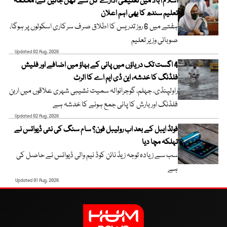
اسلام آباد میں تعلیمی ادارے کل سے کھل جائیں گے، محکمہ
تعلیم سندھ کا بھی اہم اعلان
ہفتے میں 6 روز تدریس کا اطلاق صرف سرکاری اسکولوں پر ہوگا،
صوبائی وزیر تعلیم
Updated 02 Aug, 2026
4 اگست تک دریاؤں میں پانی کے بہاؤ میں اضافے اور فلیش
فلڈنگ کا خدشہ، این ڈی ایم اے کا الرٹ
راولپنڈی، جہلم، گوجرانوالہ سمیت نشیبی شہری علاقوں میں اربن
فلڈنگ اور بارش کا پانی جمع ہونے کا خدشہ ہے
Updated 02 Aug, 2026
فولڈ ایبل کے بعد اب رولیبل فون؟ سام سنگ کی نئی ڈیوائس نے
تہلکہ مچا دیا
سب سے زیادہ توجہ زیڈ نائن کوڈ نیم والی ڈیوائس نے حاصل کی
ہے
Updated 01 Aug, 2026