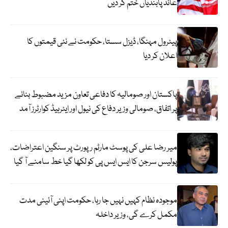
عائد پابندیاں ختم کر دیں
پیٹرول مہنگا، ڈیزل سستا، حکومت نے نئی قیمتوں کا
اعلان کر دیا
پاکستان اور صومالیہ کا دفاعی تعاون مزید مضبوط بنانے
پر اتفاق، صومالی وزیر دفاع کی نیول اور ایئرہیڈ کوارٹرز آمد
میر رضا علی کی پوسٹ مارٹم رپورٹ پر سنگین اعتراضات،
پولیس سرجن کا ایس ایس پی کو لکھا گیا خط سامنے آ گیا
موجودہ نظام کہیں نہیں جا رہا، حکومت اپنی آئینی مدت
مکمل کرے گی، وزیر داخلہ