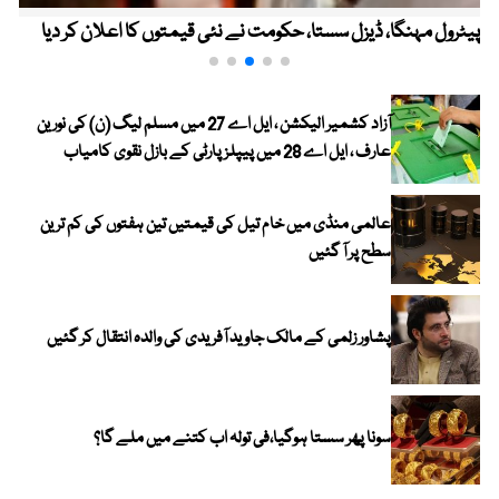
پیٹرول مہنگا، ڈیزل سستا، حکومت نے نئی قیمتوں کا اعلان کر دیا
آزاد کشمیر الیکشن ، ایل اے 27 میں مسلم لیگ (ن) کی نورین
عارف ، ایل اے 28 میں پیپلز پارٹی کے بازل نقوی کامیاب
عالمی منڈی میں خام تیل کی قیمتیں تین ہفتوں کی کم ترین
سطح پر آ گئیں
پشاور زلمی کے مالک جاوید آفریدی کی والدہ انتقال کر گئیں
سونا پھر سستا ہوگیا،فی تولہ اب کتنے میں ملے گا؟