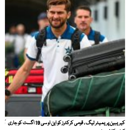
کیریبین پریمیئر لیگ ، قومی کرکٹرز کو این او سی 19 اگست کو جاری
آز