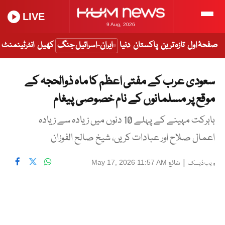
LIVE
9 Aug, 2026
صفحۂ اول
تازہ ترین
پاکستان
دنیا
ایران-اسرائیل جنگ
کھیل
انٹرٹینمنٹ
سعودی عرب کے مفتی اعظم کا ماہ ذوالحجہ کے
موقع پر مسلمانوں کے نام خصوصی پیغام
بابرکت مہینے کے پہلے 10 دنوں میں زیادہ سے زیادہ
اعمال صلاح اور عبادات کریں، شیخ صالح الفوزان
|
شائع
May 17, 2026 11:57 AM
ویب ڈیسک