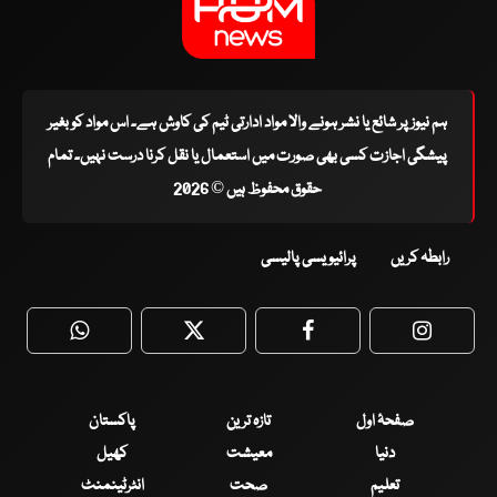
ہم نیوز پر شائع یا نشر ہونے والا مواد ادارتی ٹیم کی کاوش ہے۔ اس مواد کو بغیر
پیشگی اجازت کسی بھی صورت میں استعمال یا نقل کرنا درست نہیں۔ تمام
حقوق محفوظ ہیں © 2026
رابطہ کریں
پرائیویسی پالیسی
WhatsApp
Twitter
Facebook
Faceboo
صفحۂ اول
تازہ ترین
پاکستان
دنیا
معیشت
کھیل
تعلیم
صحت
انٹرٹینمنٹ