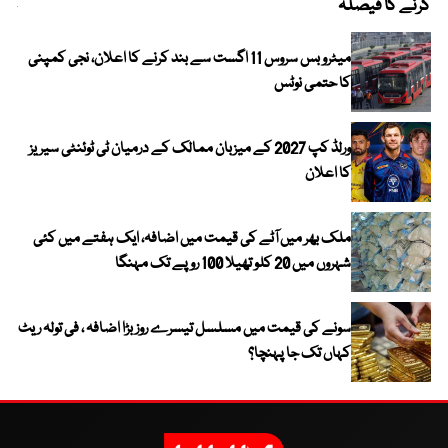
کرنے کا فیصلہ
چھی
میٹرو بس سروس 11 اگست سے بند کرنے کا اعلان، نجی کمپنی
کا حتمی نوٹس
ورلڈ کپ 2027 کے میزبان ممالک کے درمیان ٹی ٹوئنٹی سیریز
کا اعلان
ملک بھر میں آٹے کی قیمت میں اضافہ، ایک ہفتے میں کئی
شہروں میں 20 کلو تھیلا 100 روپے تک مہنگا
سونے کی قیمت میں مسلسل تیسرے روز بڑا اضافہ ، فی تولہ ریٹ
کہاں تک جا پہنچا؟