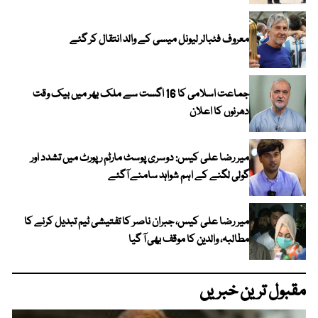
معروف فٹبالر لیونل میسی کے والد انتقال کر گئے
جماعت اسلامی کا 16 اگست سے ملک بھر میں بیک وقت
دھرنوں کا اعلان
میر رضا علی کیس: دوسری پوسٹ مارٹم رپورٹ میں تشدد اور
گولی لگنے کے اہم شواہد سامنے آگئے
میر رضا علی کیس، جبران ناصر کا تفتیشی ٹیم تبدیل کرنے کا
مطالبہ، والدین کا موقف بھی آ گیا
مقبول ترین خبریں