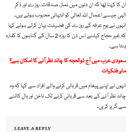
ان کا کہنا تھا کہ ان دنوں میں نماز، صدقات، روزے اور ذکرِ
الٰہی جیسے اعمال اللہ تعالیٰ کو انتہائی محبوب ہوتے ہیں۔
انہوں نے یومِ عرفہ کے روزے کی فضیلت بیان کرتے ہوئے کہا
کہ غیر حجاج کیلئے اس دن کا روزہ 2 سال کے گناہوں کا کفارہ
بنتا ہے۔
سعودی عرب میں آج ذوالحجہ کا چاند نظر آنے کا امکان ہے؟
ماہر فلکیات
انہوں نے اپنے پیغام میں قربانی کرنے والے افراد سے کہا کہ وہ
چاند نظر آنے کے بعد سے قربانی کرنے تک ناخن اور بال کاٹنے
سے گریز کریں۔
LEAVE A REPLY