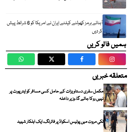
آبنائے ہرمز کھولنے کیلئے ایران نے امریکا کو 6 شرائط پیش
کر دیں
ہمیں فالو کریں
WhatsApp
Twitter
Facebook
Faceboo
متعلقہ خبریں
مکمل سفری دستاویزات کے حامل کسی مسافر کو ایئرپورٹ پر
نہیں روکا جائے گا، وزیر داخلہ
لکی مروت میں پولیس اسکواڈ پر فائرنگ، ایک اہلکار شہید