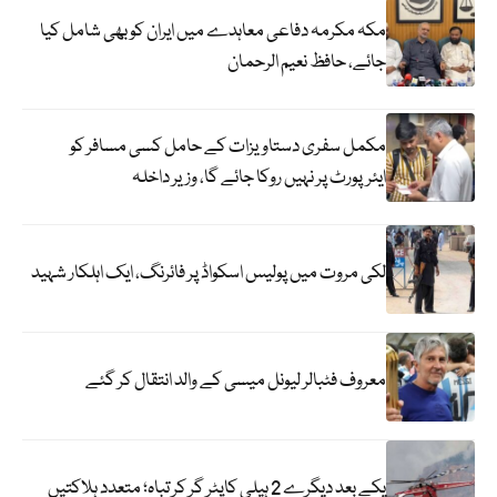
مکہ مکرمہ دفاعی معاہدے میں ایران کو بھی شامل کیا
جائے، حافظ نعیم الرحمان
مکمل سفری دستاویزات کے حامل کسی مسافر کو
ایئرپورٹ پر نہیں روکا جائے گا، وزیر داخلہ
لکی مروت میں پولیس اسکواڈ پر فائرنگ، ایک اہلکار شہید
معروف فٹبالر لیونل میسی کے والد انتقال کر گئے
یکے بعد دیگرے 2 ہیلی کاپٹر گر کر تباہ؛ متعدد ہلاکتیں