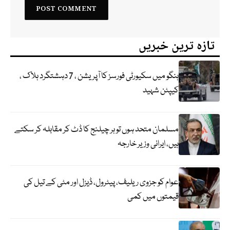
تازہ ترین خبریں
ہنگو میں سکیورٹی فورسز کا آپریشن ، 7 دہشتگرد ہلاک ،
کیپٹن شہید
مسلمان متحد ہوں تو ہر چیلنج کا ڈٹ کر مقابلہ کر سکتے
ہیں، ایرانی وزیر خارجہ
عوام کو جزوی ریلیف، پیٹرول، ڈیزل اور مٹی کے تیل کی
قیمتوں میں کمی