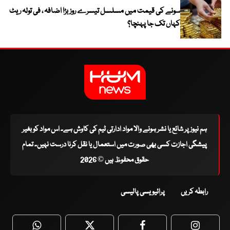
سونے کی قیمت میں مسلسل تیسرے روز بڑا اضافہ ، فی تولہ ریٹ
کہاں تک جا پہنچا؟
ہم نیوز پر شائع یا نشر ہونے والا مواد ادارتی ٹیم کی کاوش ہے۔ اس مواد کو بغیر
پیشگی اجازت کسی بھی صورت میں استعمال یا نقل کرنا درست نہیں۔ تمام
حقوق محفوظ ہیں © 2026
رابطہ کریں
پرائیویسی پالیسی