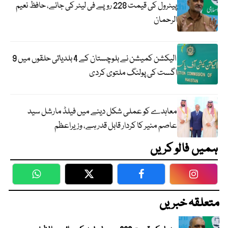
پیٹرول کی قیمت 228 روپے فی لیٹر کی جائے، حافظ نعیم
الرحمان
الیکشن کمیشن نے بلوچستان کے 4 بلدیاتی حلقوں میں 9
اگست کی پولنگ ملتوی کردی
معاہدے کو عملی شکل دینے میں فیلڈ مارشل سید
عاصم منیر کا کردار قابل قدر ہے، وزیراعظم
ہمیں فالو کریں
WhatsApp
Twitter
Facebook
Faceboo
متعلقہ خبریں