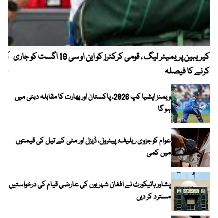
کیریبین پریمیئر لیگ ، قومی کرکٹرز کو این او سی 19 اگست کو جاری
آز
کرنے کا فیصلہ
چھی
ویمنز ایشیا کپ 2026، پاکستان اور بھارت کا مقابلہ دبئی میں
ہو گا
عوام کو جزوی ریلیف، پیٹرول، ڈیزل اور مٹی کے تیل کی قیمتوں
میں کمی
پشاور ہائیکورٹ نے افغان شہریوں کی عارضی قیام کی درخواستیں
مسترد کر دیں