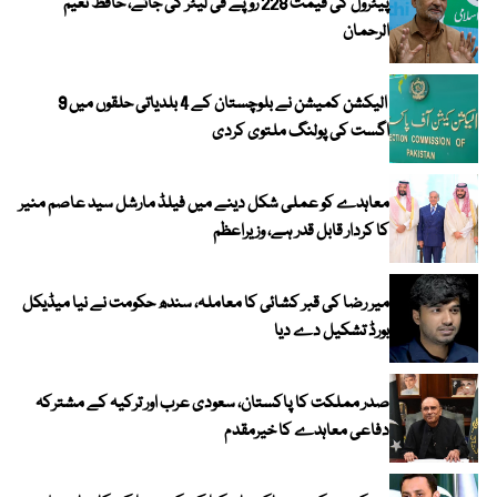
پیٹرول کی قیمت 228 روپے فی لیٹر کی جائے، حافظ نعیم
الرحمان
الیکشن کمیشن نے بلوچستان کے 4 بلدیاتی حلقوں میں 9
اگست کی پولنگ ملتوی کردی
معاہدے کو عملی شکل دینے میں فیلڈ مارشل سید عاصم منیر
کا کردار قابل قدر ہے، وزیراعظم
میر رضا کی قبر کشائی کا معاملہ، سندھ حکومت نے نیا میڈیکل
بورڈ تشکیل دے دیا
صدر مملکت کا پاکستان، سعودی عرب اور ترکیہ کے مشترکہ
دفاعی معاہدے کا خیرمقدم