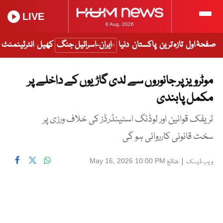
LIVE
8 Aug, 2026
صفحۂ اول
تازہ ترین
پاکستان
دنیا
ایران-اسرائیل جنگ
کھیل
انٹرٹینمنٹ
موٹرویز پر جانوروں سے لدی گاڑیوں کے داخلے پر
مکمل پابندی
ٹریفک قوانین اور لوڈنگ اسٹینڈرڈز کی خلاف ورزی پر
سخت قانونی کارروائی ہو گی
|
شائع
May 16, 2026 10:00 PM
ویب ڈیسک