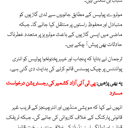
سبب بن سکتی ہیں۔
موٹروے پولیس کے مطابق جانوروں سے لدی گاڑیوں کو
متبادل اور محفوظ راستوں پر منتقل کیا جائے گا۔ جبکہ
ماضی میں ایسی گاڑیوں کے باعث موٹرویز پر متعدد خطرناک
حادثات بھی پیش آ چکے ہیں۔
ترجمان نے بتایا کہ پنجاب اور خیبر پختونخوا پولیس کو انٹری
پوائنٹس پر چیک پوسٹس قائم کرنے کی ہدایت دی گئی ہے۔
یہ بھی پڑھیں:
پی ٹی آئی آزاد کشمیر کی رجسٹریشن درخواست
مسترد
انہوں نے کہا کہ مویشی منڈیوں اور انٹرچینجز کے قریب غیر
قانونی پارکنگ کے خلاف کارروائی کی جائے گی۔ جبکہ ٹریفک
قوانین اور لوڈنگ اسٹینڈرڈز کی خلاف ورزی پر سخت قانونی