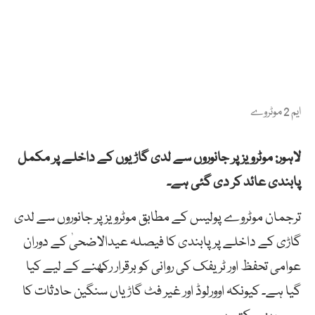
ایم 2 موٹروے
لاہور: موٹرویز پر جانوروں سے لدی گاڑیوں کے داخلے پر مکمل
پابندی عائد کر دی گئی ہے۔
ترجمان موٹروے پولیس کے مطابق موٹرویز پر جانوروں سے لدی
گاڑی کے داخلے پر پابندی کا فیصلہ عیدالاضحیٰ کے دوران
عوامی تحفظ اور ٹریفک کی روانی کو برقرار رکھنے کے لیے کیا
گیا ہے۔ کیونکہ اوورلوڈ اور غیر فٹ گاڑیاں سنگین حادثات کا