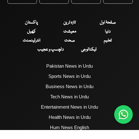
WhatsApp
Twitter
Facebook
Faceboo
صفحۂ اول
تازہ ترین
پاکستان
دنیا
معیشت
کھیل
تعلیم
صحت
انٹرٹینمنٹ
ٹیکنالوجی
دلچسپ و عجیب
Pakistan News in Urdu
Sports News in Urdu
Business News in Urdu
Tech News in Urdu
Entertainment News in Urdu
Health News in Urdu
Hum News English