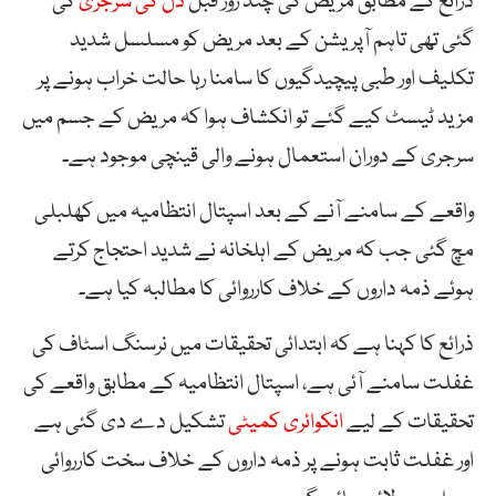
ذرائع کے مطابق مریض کی چند روز قبل
دل کی سرجری
کی
گئی تھی تاہم آپریشن کے بعد مریض کو مسلسل شدید
تکلیف اور طبی پیچیدگیوں کا سامنا رہا حالت خراب ہونے پر
مزید ٹیسٹ کیے گئے تو انکشاف ہوا کہ مریض کے جسم میں
سرجری کے دوران استعمال ہونے والی قینچی موجود ہے۔
واقعے کے سامنے آنے کے بعد اسپتال انتظامیہ میں کھلبلی
مچ گئی جب کہ مریض کے اہلخانہ نے شدید احتجاج کرتے
ہوئے ذمہ داروں کے خلاف کارروائی کا مطالبہ کیا ہے۔
ذرائع کا کہنا ہے کہ ابتدائی تحقیقات میں نرسنگ اسٹاف کی
غفلت سامنے آئی ہے، اسپتال انتظامیہ کے مطابق واقعے کی
تحقیقات کے لیے
انکوائری کمیٹی
تشکیل دے دی گئی ہے
اور غفلت ثابت ہونے پر ذمہ داروں کے خلاف سخت کارروائی