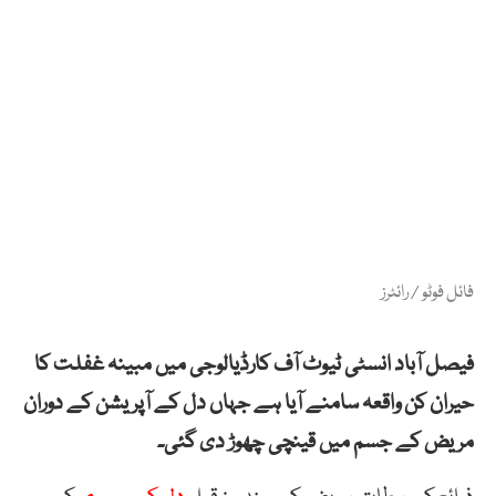
فائل فوٹو / رائٹرز
فیصل آباد انسٹی ٹیوٹ آف کارڈیالوجی میں مبینہ غفلت کا
حیران کن واقعہ سامنے آیا ہے جہاں دل کے آپریشن کے دوران
مریض کے جسم میں قینچی چھوڑ دی گئی۔