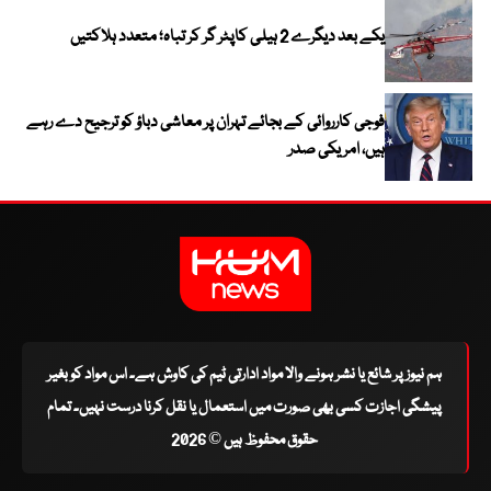
یکے بعد دیگرے 2 ہیلی کاپٹر گر کر تباہ؛ متعدد ہلاکتیں
فوجی کارروائی کے بجائے تہران پر معاشی دباؤ کو ترجیح دے رہے
ہیں، امریکی صدر
ہم نیوز پر شائع یا نشر ہونے والا مواد ادارتی ٹیم کی کاوش ہے۔ اس مواد کو بغیر
پیشگی اجازت کسی بھی صورت میں استعمال یا نقل کرنا درست نہیں۔ تمام
حقوق محفوظ ہیں © 2026