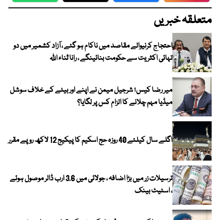
متعلقہ خبریں
احتجاج کرنیوالے مقاصد میں ناکام ہو گئے ، آزاد کشمیر میں دو
تہائی اکثریت سے حکومت بنائینگے ، رانا ثناء اللہ
میر رضا کیس؛ شرجیل میمن نے اپنے اور بیٹے کے خلاف سوشل
میڈیا مہم چلانے کا الزام کس پر لگایا؟
اگلے سال کیلئے 40 روزہ حج اسکیم کا پیکیج 12 لاکھ روپے مقرر
ترسیلات زر میں بڑا اضافہ ، جولائی میں 3.6 ارب ڈالر موصول ہوئے
، اسٹیٹ بینک