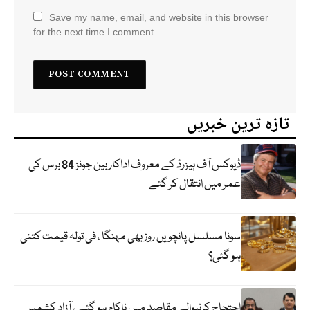
Save my name, email, and website in this browser
for the next time I comment.
تازہ ترین خبریں
ڈیوکس آف ہیزرڈ کے معروف اداکار بین جونز 84 برس کی
عمر میں انتقال کر گئے
سونا مسلسل پانچویں روز بھی مہنگا ، فی تولہ قیمت کتنی
ہو گئی؟
احتجاج کرنیوالے مقاصد میں ناکام ہو گئے ، آزاد کشمیر