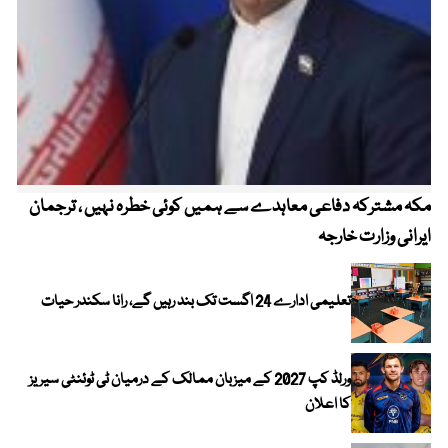
مکہ مشترکہ دفاعی معاہدے سے ہمیں کوئی خطرہ نہیں ، ترجمان
4 روز میں سونے کی قیمت میں بڑا اضافہ
ایرانی وزارت خارجہ
تعلیمی ادارے 24 اگست تک بند رہیں گے، رانا سکندر حیات
ورلڈ کپ 2027 کے میزبان ممالک کے درمیان ٹی ٹوئنٹی سیریز
کا اعلان