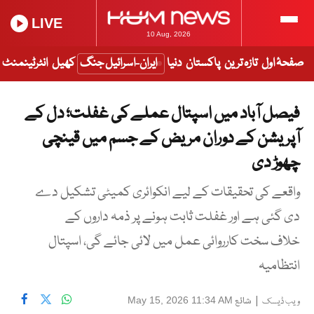
LIVE
10 Aug, 2026
صفحۂ اول
تازہ ترین
پاکستان
دنیا
ایران-اسرائیل جنگ
کھیل
انٹرٹینمنٹ
فیصل آباد میں اسپتال عملے کی غفلت؛ دل کے
آپریشن کے دوران مریض کے جسم میں قینچی
چھوڑ دی
واقعے کی تحقیقات کے لیے انکوائری کمیٹی تشکیل دے
دی گئی ہے اور غفلت ثابت ہونے پر ذمہ داروں کے
خلاف سخت کارروائی عمل میں لائی جائے گی، اسپتال
انتظامیہ
|
شائع
May 15, 2026 11:34 AM
ویب ڈیسک