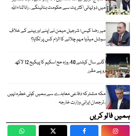
میں دو تہائی اکثریت سے حکومت بنائینگے ، رانا ثناء اللہ
میر رضا کیس؛ شرجیل میمن نے اپنے اور بیٹے کے خلاف
سوشل میڈیا مہم چلانے کا الزام کس پر لگایا؟
اگلے سال کیلئے 40 روزہ حج اسکیم کا پیکیج 12 لاکھ
روپے مقرر
مکہ مشترکہ دفاعی معاہدے سے ہمیں کوئی خطرہ نہیں
، ترجمان ایرانی وزارت خارجہ
ہمیں فالو کریں
WhatsApp
Twitter
Facebook
Faceboo