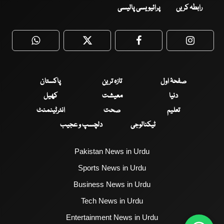
رابطہ کریں
پرائیویسی پالیسی
WhatsApp
Twitter
Facebook
Faceboo
صفحۂ اول
تازہ ترین
پاکستان
دنیا
معیشت
کھیل
تعلیم
صحت
انٹرٹینمنٹ
ٹیکنالوجی
دلچسپ و عجیب
Pakistan News in Urdu
Sports News in Urdu
Business News in Urdu
Tech News in Urdu
Entertainment News in Urdu