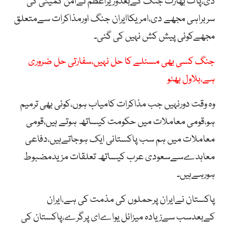
دی،پاک بھارت جنگ کےبعدوزیراعظم نےامن کمیٹی کی
سربراہی مجھے دی،امریکاایران جنگ اورمذاکرات سےمتعلق
مجھےکوئی پیش کش نہیں کی گئی۔
جنگ کسی بھی مسئلے کا حل نہیں،سفارتی حل ضروری
ہے،بلاول بھٹو
وہ وقت دورنہیں جب مذاکرات کامیاب ہوں،کوئی بھی ترمیم
ہو،قومی معاملات میں حکومت کیساتھ ہوتے ہیں،قومی
معاملات میں ہم سب پاکستانی ایک ہوجاتےہیں،دفاعی
معاہدےسےسعودی عرب کیساتھ تعلقات مزیدمضبوط
ہورہےہیں۔
پاکستان نےایران پرحملوں کی مذمت کی ہے،ایران
کےبعدسب سےزیادہ میزائل یواےای پرگرے،پاکستان کی