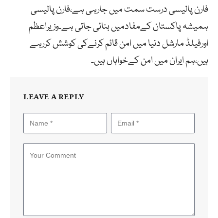
فارن پالیسی درست سمت میں جارہی ہے،فارن پالیسی
ہمیشہ پاکستان کےمفادمیں بنائی جاتی ہے۔وزیراعظم
اورفیلڈ مارشل دنیا میں امن قائم کرنےکی کوشش کررہے
ہیں،ہم ایران میں امن کےخواہاں ہیں۔
LEAVE A REPLY