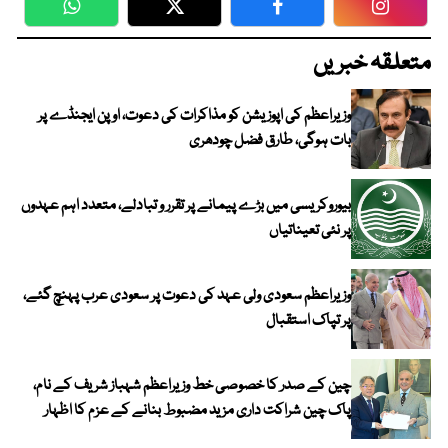
WhatsApp
Twitter
Facebook
Faceboo
متعلقہ خبریں
وزیراعظم کی اپوزیشن کو مذاکرات کی دعوت، اوپن ایجنڈے پر
بات ہوگی، طارق فضل چودھری
بیوروکریسی میں بڑے پیمانے پر تقرر و تبادلے، متعدد اہم عہدوں
پر نئی تعیناتیاں
وزیراعظم سعودی ولی عہد کی دعوت پر سعودی عرب پہنچ گئے،
پر تپاک استقبال
چین کے صدر کا خصوصی خط وزیراعظم شہباز شریف کے نام،
پاک چین شراکت داری مزید مضبوط بنانے کے عزم کا اظہار