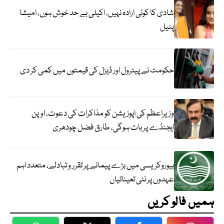
شادی کا کوئی ارادہ نہیں، اکیلی بے حد خوش ہوں، امیشا
پٹیل
حکومت نے پیٹرول اور ڈیزل کی قیمتوں میں کمی کر دی
وزیراعظم کی اپوزیشن کو مذاکرات کی دعوت، اوپن
ایجنڈے پر بات ہوگی، طارق فضل چودھری
بیوروکریسی میں بڑے پیمانے پر تقرر و تبادلے، متعدد اہم
عہدوں پر نئی تعیناتیاں
ہمیں فالو کریں