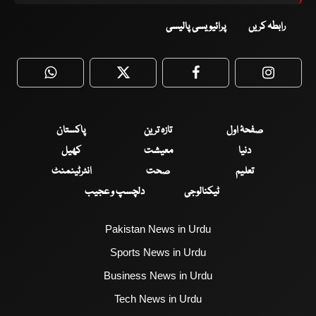
رابطہ کریں
پرائیویسی پالیسی
WhatsApp
Twitter
Facebook
Faceboo
صفحۂ اول
تازہ ترین
پاکستان
دنیا
معیشت
کھیل
تعلیم
صحت
انٹرٹینمنٹ
ٹیکنالوجی
دلچسپ و عجیب
Pakistan News in Urdu
Sports News in Urdu
Business News in Urdu
Tech News in Urdu