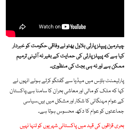
چیئرمین پیپلز پارٹی بلاول بھٹو نے وفاقی حکومت کو خبردار
کیا ہے کہ پیپلزپارٹی کی حمایت کے بغیر نہ آئینی ترمیم
ممکن ہے اور نہ ہی بجٹ کی منظوری۔
پارلیمنٹ ہاؤس میں میڈیا سے گفتگو کرتے ہوئے انہوں نے
کہا کہ ملک کو مالی اور معاشی بحران کا سامنا ہے،پاکستان
کے عوام مہنگائی کا شکار اور مشکل میں ہیں،سیاسی
جماعتوں کو عوام کا دکھ محسوس ہوتا ہے۔
بحری قزاقوں کی قید میں پاکستانی شہریوں کو تنہا نہیں