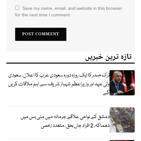
Save my name, email, and website in this browser
for the next time I comment.
تازہ ترین خبریں
ترک صدر کا ایک روزہ دورہ سعودی عرب کا اعلان، سعودی
ولی عہد اور وزیراعظم شہباز شریف سے اہم ملاقات کریں
گے
دمشق کے نواحی علاقے جرمانہ میں منی بس میں
دھماکہ، 2 افراد جاں بحق، متعدد زخمی