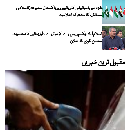
غزہ میں اسرائیلی کارروائیوں پر پاکستان سمیت 8 اسلامی
ممالک کا مشترکہ اعلامیہ
اسلام آباد ایکسپریس وے کو موٹروے طرز بنانے کا منصوبہ،
محسن نقوی کا اعلان
مقبول ترین خبریں