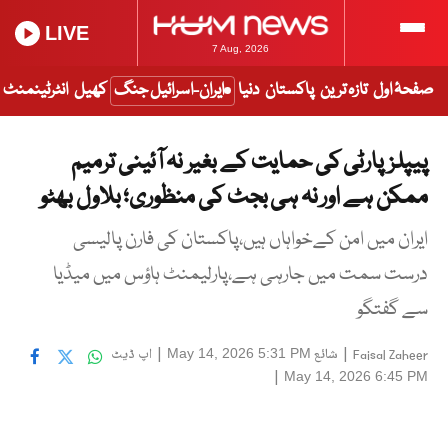
LIVE
7 Aug, 2026
صفحۂ اول
تازہ ترین
پاکستان
دنیا
ایران-اسرائیل جنگ
کھیل
انٹرٹینمنٹ
پیپلزپارٹی کی حمایت کے بغیر نہ آئینی ترمیم
ممکن ہے اور نہ ہی بجٹ کی منظوری؛ بلاول بھٹو
ایران میں امن کےخواہاں ہیں،پاکستان کی فارن پالیسی
درست سمت میں جارہی ہے،پارلیمنٹ ہاؤس میں میڈیا
سے گفتگو
|
شائع
|
اپ ڈیٹ
May 14, 2026 5:31 PM
Faisal Zaheer
|
May 14, 2026 6:45 PM