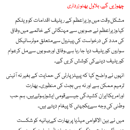
چھوڑیں گے، بلاول بھٹو زرداری
مشکل وقت میں وزیراعظم کے ریلیف اقدامات کو ویلکم
کیا،وزیراعظم نے صوبوں سے مہنگائی کے خاتمے میں وفاق
کی مدد کی درخواست کی،پیٹرول سےمتعلق موٹرسائیکل
سواروں کوریلیف دیا جا رہا ہے۔وفاق اورصوبوں سےمل کرعوام
کوریلیف دینےکی کوشش کریں گے۔
انہوں نے واضح کیا کہ پیپلز پارٹی کی حمایت کے بغیر نہ آئینی
ترمیم ممکن ہے اور نہ ہی بجٹ کی منظوری۔ بھارت
اورامریکاایران کشیدگی جیسےقومی ایشوزہوتےہیں، ہم حب
وطنی کی وجہ سےیکجہتی کا پیغام دیتے ہیں۔
میں نے بین الاقوامی میڈیا پربھارت کےبیانیہ کو شکست