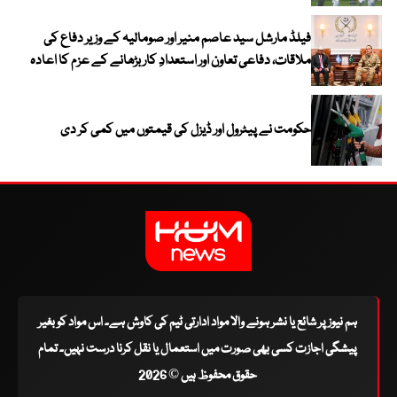
فیلڈ مارشل سید عاصم منیر اور صومالیہ کے وزیر دفاع کی
ملاقات، دفاعی تعاون اور استعدادِ کار بڑھانے کے عزم کا اعادہ
حکومت نے پیٹرول اور ڈیزل کی قیمتوں میں کمی کر دی
ہم نیوز پر شائع یا نشر ہونے والا مواد ادارتی ٹیم کی کاوش ہے۔ اس مواد کو بغیر
پیشگی اجازت کسی بھی صورت میں استعمال یا نقل کرنا درست نہیں۔ تمام
حقوق محفوظ ہیں © 2026