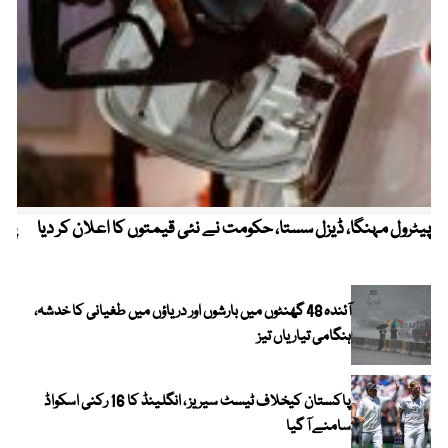
پیٹرول مہنگا، ڈیزل سستا، حکومت نے نئی قیمتوں کا اعلان کر دیا
پنج
آئندہ 48 گھنٹوں میں بارشوں اور دریاؤں میں طغیانی کا خدشہ،
ہنگامی تیاریاں تیز
پاکستان کیخلاف ٹیسٹ سیریز ، انگلینڈ کا 16 رکنی اسکواڈ
سامنے آ گیا