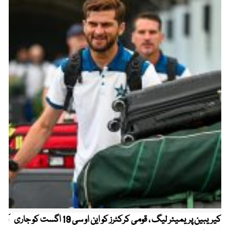
کیریبین پریمیئر لیگ ، قومی کرکٹرز کو این او سی 19 اگست کو جاری
آز