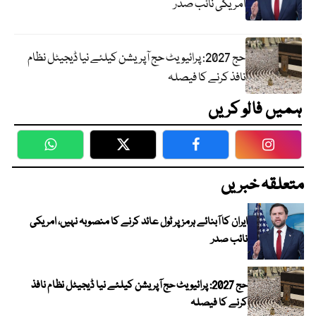
امریکی نائب صدر
حج 2027: پرائیویٹ حج آپریشن کیلئے نیا ڈیجیٹل نظام
نافذ کرنے کا فیصلہ
ہمیں فالو کریں
WhatsApp
Twitter
Facebook
Faceboo
متعلقہ خبریں
ایران کا آبنائے ہرمز پر ٹول عائد کرنے کا منصوبہ نہیں، امریکی
نائب صدر
حج 2027: پرائیویٹ حج آپریشن کیلئے نیا ڈیجیٹل نظام نافذ
کرنے کا فیصلہ