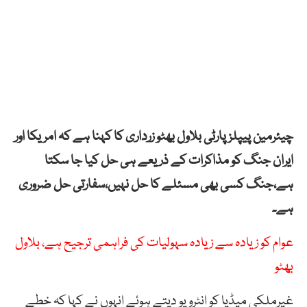
چیئرمین پیپلزپارٹی بلاول بھٹو زرداری کا کہنا ہے کہ امریکا اور
ایران جنگ کو مذاکرات کے ذریعے ہی حل کیا جا سکتا
ہے،جنگ کسی بھی مسئلے کا حل نہیں،سفارتی حل ضروری
ہے۔
عوام کو زیادہ سے زیادہ سہولیات کی فراہمی ترجیح ہے، بلاول
بھٹو
غیرملکی میڈیا کو انٹرویو دیتے ہوئے انہوں نے کہا کہ خطے