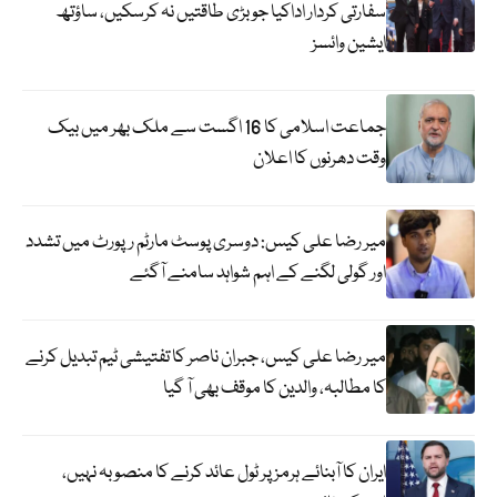
سفارتی کردار اداکیا جو بڑی طاقتیں نہ کرسکیں، ساؤتھ
ایشین وائسز
جماعت اسلامی کا 16 اگست سے ملک بھر میں بیک
وقت دھرنوں کا اعلان
میر رضا علی کیس: دوسری پوسٹ مارٹم رپورٹ میں تشدد
اور گولی لگنے کے اہم شواہد سامنے آگئے
میر رضا علی کیس، جبران ناصر کا تفتیشی ٹیم تبدیل کرنے
کا مطالبہ، والدین کا موقف بھی آ گیا
ایران کا آبنائے ہرمز پر ٹول عائد کرنے کا منصوبہ نہیں،