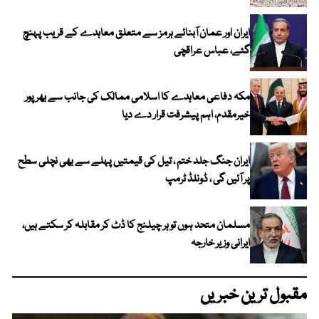
ایران اور عمان آبنائے ہرمز سے متعلق معاہدے کے قریب پہنچ
گئے، عباس عراقچی
مکہ دفاعی معاہدے کا اسلامی ممالک کی جانب سے بھرپور
خیرمقدم، اہم پیشرفت قرار دے دیا
ایران جنگ جلد ختم ، تیل کی قیمتیں پہلے سے بھی نچلی سطح
پر آئیں گی ، ڈونلڈ ٹرمپ
مسلمان متحد ہوں تو ہر چیلنج کا ڈٹ کر مقابلہ کر سکتے ہیں،
ایرانی وزیر خارجہ
مقبول ترین خبریں