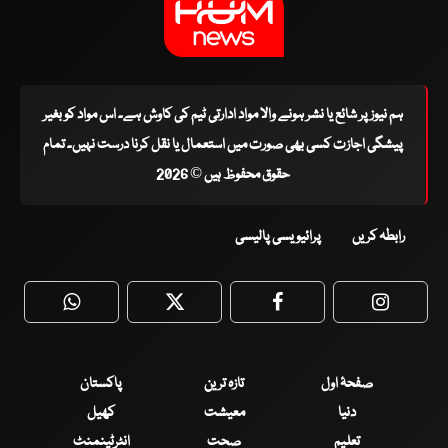
ہم نیوز پر شائع یا نشر ہونے والا مواد ادارتی ٹیم کی کاوش ہے۔ اس مواد کو بغیر
پیشگی اجازت کسی بھی صورت میں استعمال یا نقل کرنا درست نہیں۔ تمام
حقوق محفوظ ہیں © 2026
رابطہ کریں
پرائیویسی پالیسی
WhatsApp
Twitter
Facebook
Faceboo
صفحۂ اول
تازہ ترین
پاکستان
دنیا
معیشت
کھیل
تعلیم
صحت
انٹرٹینمنٹ