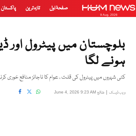
صفحۂ اول
تازہ ترین
پاکستان
9 Aug, 2026
ہونے لگا
کئی شہروں میں پیٹرول کی قلت ، عوام کا ناجائز منافع خوری کرنے
|
شائع
June 4, 2026 9:23 AM
ویب ڈیسک