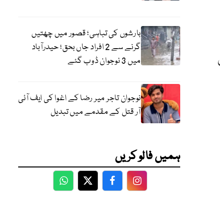
بارشوں کی تباہی؛ قصور میں چھتیں
گرنے سے 2 افراد جاں بحق؛ حیدرآباد
ں
میں 3 نوجوان ڈوب گئے
نوجوان تاجر میر رضا کے اغوا کی ایف آئی
آر قتل کے مقدمے میں تبدیل
ہمیں فالو کریں
WhatsApp
Twitter
Facebook
Facebook