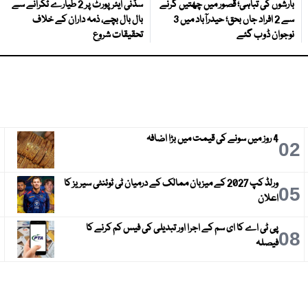
بارشوں کی تباہی؛ قصور میں چھتیں گرنے
سڈنی ایئرپورٹ پر 2 طیارے ٹکرانے سے
سے 2 افراد جاں بحق؛ حیدرآباد میں 3
بال بال بچے، ذمہ داران کے خلاف
نوجوان ڈوب گئے
تحقیقات شروع
4 روز میں سونے کی قیمت میں بڑا اضافہ
3
02
ورلڈ کپ 2027 کے میزبان ممالک کے درمیان ٹی ٹوئنٹی سیریز کا
6
05
اعلان
پی ٹی اے کا ای سم کے اجرا اور تبدیلی کی فیس کم کرنے کا
9
08
فیصلہ