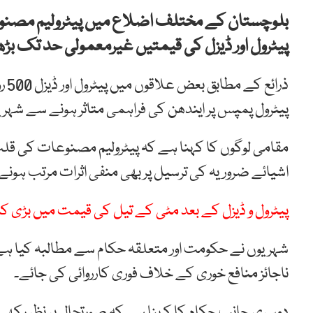
بلوچستان کے مختلف اضلاع میں پیٹرولیم مصن
پیٹرول اور ڈیزل کی قیمتیں غیرمعمولی حد تک بڑھ
ذرا
پیٹرول پمپس پر ایندھن کی فراہمی متاثر ہونے سے شہر
مقامی لوگوں کا کہنا ہے کہ پیٹرولیم مصنوعات کی قلت 
اشیائے ضروریہ کی ترسیل پر بھی منفی اثرات مرتب ہون
پیٹرول و ڈیزل کے بعد مٹی کے تیل کی قیمت میں بڑی ک
شہریوں نے حکومت اور متعلقہ حکام سے مطالبہ کیا ہے ک
ناجائز منافع خوری کے خلاف فوری کارروائی کی جائے۔
دوسری جانب حکام کا کہنا ہے کہ صورتحال پر نظر رکھی 