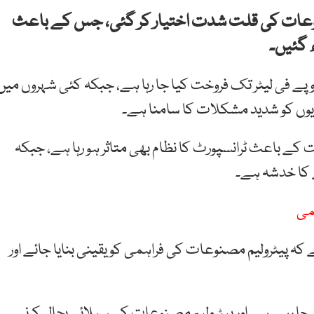
وعات کی قلت شدت اختیار کر گئی، جس کے باعث
 گئیں۔
ئع کے مطابق بعض علاقوں میں پیٹرول اور ڈیزل 500 روپے فی لیٹر تک فروخت کیا جا رہا ہے، جبکہ کئی شہروں می
یوں کو شدید مشکلات کا سامنا ہے۔
کے باعث ٹرانسپورٹ کا نظام بھی متاثر ہو رہا ہے، جبکہ
ے کا خدشہ ہے۔
می
ہ پیٹرولیم مصنوعات کی فراہمی کو یقینی بنایا جائے اور
جا رہی ہے اور پیٹرولیم مصنوعات کی سپلائی بحال کرنے