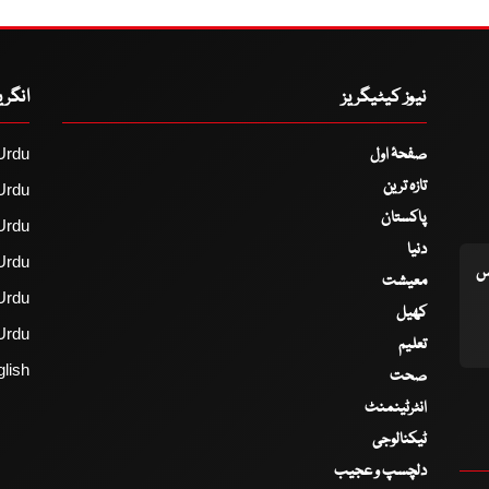
نیوز کیٹیگریز
انگر
صفحۂ اول
Urdu
تازہ ترین
Urdu
پاکستان
Urdu
دنیا
Urdu
اس
معیشت
Urdu
کھیل
Urdu
تعلیم
lish
صحت
انٹرٹینمنٹ
ٹیکنالوجی
دلچسپ و عجیب