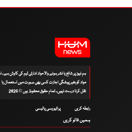
ہم نیوز پر شائع یا نشر ہونے والا مواد ادارتی ٹیم کی کاوش ہے۔ 
مواد کو بغیر پیشگی اجازت کسی بھی صورت میں استعمال یا
نقل کرنا درست نہیں۔ تمام حقوق محفوظ ہیں © 2026
رابطہ کریں
پرائیویسی پالیسی
ہمیں فالو کریں