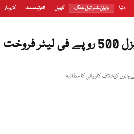
دنیا
ایران-اسرائیل جنگ
کھیل
انٹرٹینمنٹ
کاروبار
بلوچستان میں پیٹرول اور ڈیزل 500 روپے فی لیٹر فروخت
 والوں کیخلاف کارروائی کا مطالبہ