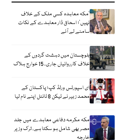
‘مکہ معاہدہ کسی ملک کے خلاف
نہیں’؛ اسحاق ڈار معاہدے کے نکات
سامنے لے آئے
بلوچستان میں دہشت گردوں کے
خلاف کارروائیاں جاری، 15 خوارج ہلاک
ای اسپورٹس ورلڈ کپ؛ پاکستان کے
محمد زبیر نے ٹیکن 8 ٹائٹل اپنے نام لیا
مکہ مکرمہ دفاعی معاہدے میں جلد
مصر بھی شامل ہو سکتا ہے، ترک وزیر
خارجہ