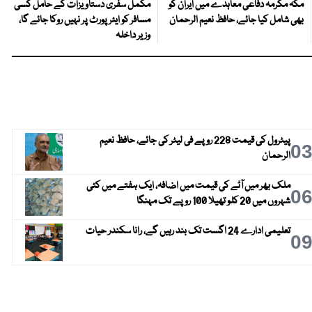
مکہ مکرمہ دفاعی معاہدے میں ایران کو
مکمل سفری دستاویزات کے حامل کسی
بھی شامل کیا جائے، حافظ نعیم الرحمان
مسافر کو ایئرپورٹ پر نہیں روکا جائے گا،
وزیر داخلہ
پیٹرول کی قیمت 228 روپے فی لیٹر کی جائے، حافظ نعیم
0
الرحمان
ملک بھر میں آٹے کی قیمت میں اضافہ، ایک ہفتے میں کئی
0
شہروں میں 20 کلو تھیلا 100 روپے تک مہنگا
تعلیمی ادارے 24 اگست تک بند رہیں گے، رانا سکندر حیات
0