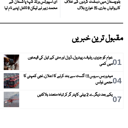
ای اسپورٹس ورلڈ کپ؛ پاکستان کے
بلوچستان میں دہشت گردوں کے خلاف
محمد زبیر نے ٹیکن 8 ٹائٹل اپنے نام لیا
کارروائیاں جاری، 15 خوارج ہلاک
مقبول ترین خبریں
عوام کو جزوی ریلیف، پیٹرول، ڈیزل اور مٹی کے تیل کی قیمتوں
01
میں کمی
میٹرو بس سروس 11 اگست سے بند کرنے کا اعلان، نجی کمپنی کا
04
حتمی نوٹس
یکے بعد دیگرے 2 ہیلی کاپٹر گر کر تباہ؛ متعدد ہلاکتیں
07