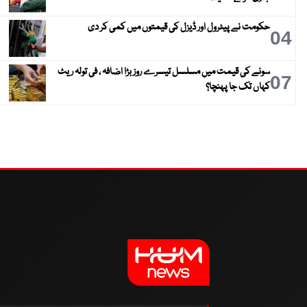
حکومت نے پیٹرول اور ڈیزل کی قیمتوں میں کمی کر دی
04
سونے کی قیمت میں مسلسل تیسرے روز بڑا اضافہ ، فی تولہ ریٹ
07
کہاں تک جا پہنچا؟