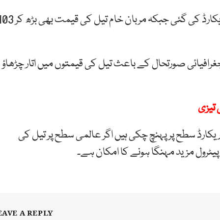
برینٹ خام تیل کی قیمت 106 اعشاریہ 5 ڈالر فی بیرل ریکارڈ کی گئی جبکہ مربان خام تیل کی قیمت ب
رافیائی صورتحال کے باعث تیل کی قیمتوں میں اتار چڑھاؤ
 تیزی
کارڈ سطح پر پہنچ چکی ہیں اگر عالمی سطح پر تیل کی
پیٹرول مزید مہنگا ہونے کا امکان ہے۔
EAVE A REPLY