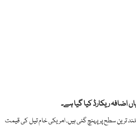
ں اضافہ ریکارڈ کیا گیا ہے۔
د ترین سطح پر پہنچ گئی ہیں، امریکی خام تیل کی قیمت