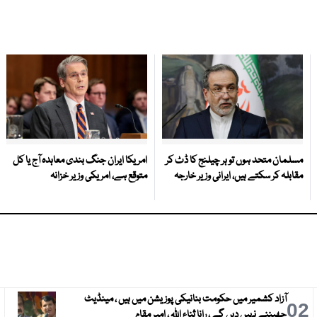
مسلمان متحد ہوں تو ہر چیلنج کا ڈٹ کر
امریکا ایران جنگ بندی معاہدہ آج یا کل
مقابلہ کر سکتے ہیں، ایرانی وزیر خارجہ
متوقع ہے، امریکی وزیر خزانہ
آزاد کشمیر میں حکومت بنانیکی پوزیشن میں ہیں ، مینڈیٹ
3
02
چھیننے نہیں دیں گے ، رانا ثناء اللہ ، امیر مقام