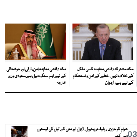
مکہ مشترکہ دفاعی معاہدہ کسی ملک
مکہ دفاعی معاہدہ امن، ترقی اور خوشحالی
کے خلاف نہیں، خطے کے امن و استحکام
کے لیے اہم سنگِ میل ہے،سعودی وزیر
کے لیے ہے، اردوان
خارجہ
عوام کو جزوی ریلیف، پیٹرول، ڈیزل اور مٹی کے تیل کی قیمتوں
0
میں کمی