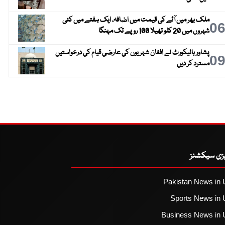
ملک بھر میں آٹے کی قیمت میں اضافہ، ایک ہفتے میں کئی
0
شہروں میں 20 کلو تھیلا 100 روپے تک مہنگا
پشاور ہائیکورٹ نے افغان شہریوں کی عارضی قیام کی درخواستیں
0
مسترد کر دیں
یزی سیکشنز
Pakistan News in 
Sports News in 
Business News in 