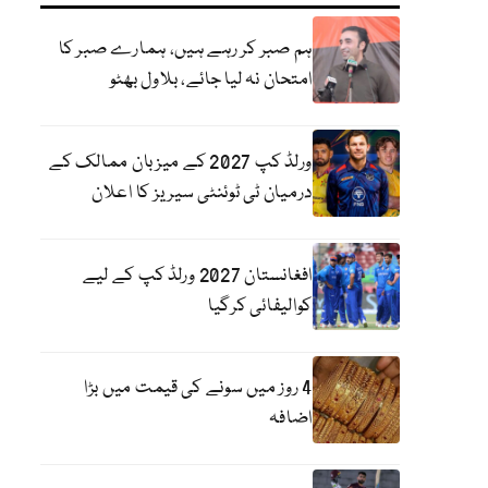
ہم صبر کر رہے ہیں، ہمارے صبر کا
امتحان نہ لیا جائے، بلاول بھٹو
ورلڈ کپ 2027 کے میزبان ممالک کے
درمیان ٹی ٹوئنٹی سیریز کا اعلان
افغانستان 2027 ورلڈ کپ کے لیے
کوالیفائی کرگیا
4 روز میں سونے کی قیمت میں بڑا
اضافہ