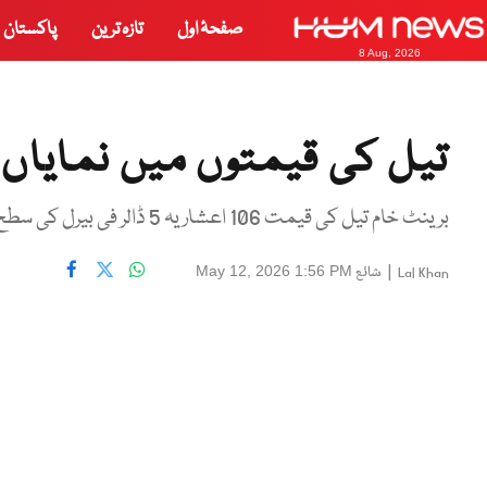
صفحۂ اول
تازہ ترین
پاکستان
8 Aug, 2026
تیل کی قیمتوں میں نمایاں 
برینٹ خام تیل کی قیمت 106 اعشاریہ 5 ڈالر فی بیرل کی سطح پر پہنچ گئی
|
شائع
May 12, 2026 1:56 PM
Lal Khan