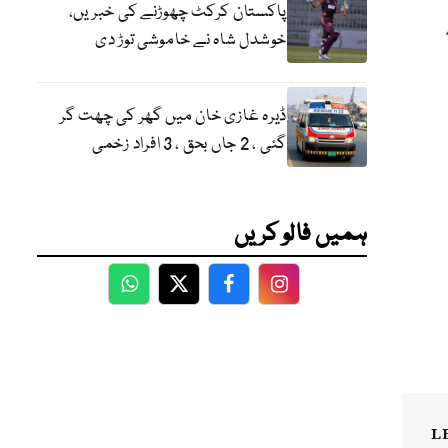
پاکستان کرکٹ چھوڑنے کی خبریں،
ھی بڑھ کر 103
خوشدل شاہ نے خاموشی توڑ دی
ڈیرہ غازی خان میں گھر کی چھت گر
گئی ، 2 جاں بحق ، 3 افراد زخمی
ہمیں فالو کریں
WhatsApp
Twitter
Facebook
Facebook
L