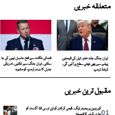
متعلقہ خبریں
فضائی طاقت سے فتح حاصل نہیں کی جا
ایران جنگ جلد ختم ، تیل کی قیمتیں
سکتی ، ایران جنگ سے نکلیں ، امریکی
پہلے سے بھی نچلی سطح پر آئیں گی ،
جنرل کا صدر ٹرمپ کو مشورہ
ڈونلڈ ٹرمپ
مقبول ترین خبریں
کیریبین پریمیئر لیگ ، قومی کرکٹرز کو این او سی 19 اگست کو
01
جاری کرنے کا فیصلہ