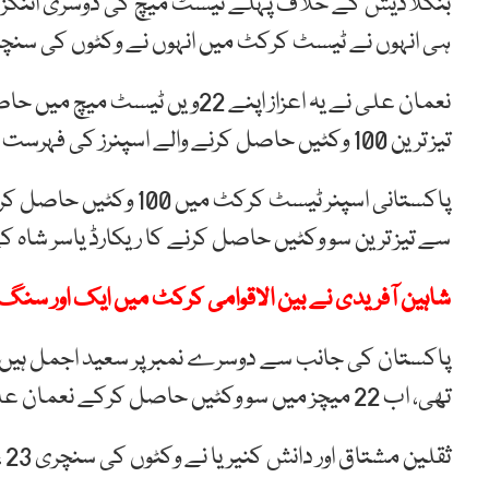
بنگلادیش کے خلاف پہلے ٹیسٹ میچ کی دوسری اننگز 
ہی انہوں نے ٹیسٹ کرکٹ میں انہوں نے وکٹوں کی سنچر
نعمان علی نے یہ اعزاز اپنے 22
تیز ترین 100 وکٹیں حاصل کرنے والے اسپنرز کی فہرست میں تیسری پوزیشن حاصل کر لی ہے۔
پاکستانی اسپنر ٹیسٹ کرک
سے تیز ترین سو وکٹیں حاصل کرنے کا ریکارڈ یاسر شاہ کے پاس ہے انہوں نے 17 م
شاہین آفریدی نے بین الاقوامی کرکٹ میں ایک اور سنگ م
تھی، اب 22 میچز میں سو وکٹیں حاصل کرکے نعمان علی تیسرے نمبر پر آ گئے ہیں۔
ثقلین مشتاق اور دانش کنیریا نے وکٹوں کی سنچری 23 ، 23 میچز کھیل کر مکمل کی۔