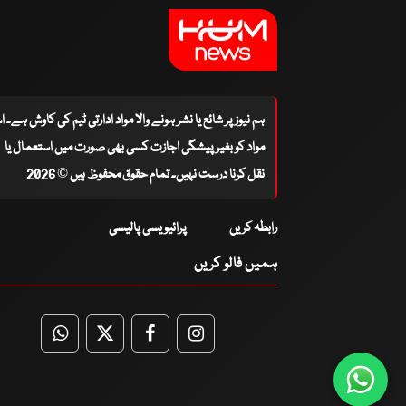
ہم نیوز پر شائع یا نشر ہونے والا مواد ادارتی ٹیم کی کاوش ہے۔ 
مواد کو بغیر پیشگی اجازت کسی بھی صورت میں استعمال یا
نقل کرنا درست نہیں۔ تمام حقوق محفوظ ہیں © 2026
رابطہ کریں
پرائیویسی پالیسی
ہمیں فالو کریں
WhatsApp
Twitter
Facebook
Facebook