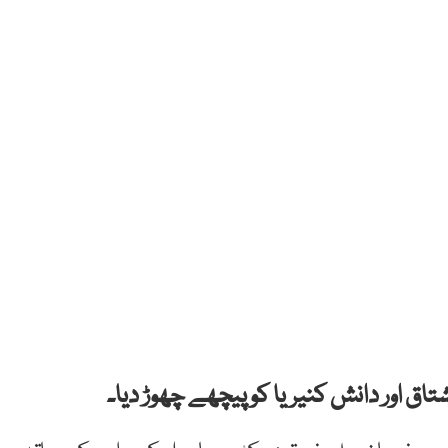
اق اور دانش کنیریا کو پیچھے چھوڑ دیا۔