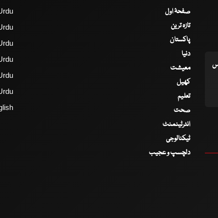
صفحۂ اول
Urdu
تازہ ترین
Urdu
پاکستان
Urdu
دنیا
Urdu
اس
معیشت
Urdu
کھیل
Urdu
تعلیم
lish
صحت
انٹرٹینمنٹ
ٹیکنالوجی
دلچسپ و عجیب