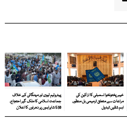
خیبرپختونخوا اسمبلی کا اراکین کی
پیٹرولیم لیوی اور مہنگائی کے خلاف
مراعات سے متعلق ترمیمی بل منظور،
جماعت اسلامی کا ملک گیر احتجاج،
اہم شقیں تبدیل
510 شاہراہوں پر دھرنوں کا اعلان