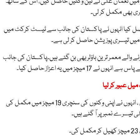
میں نعمان علی نے تین وکٹیں حاصل کیں، اس کے ساتھ
ی بھی مکمل کر لی۔
ویں ٹیسٹ میچ میں حاصل کیا انہوں نے پاکستان کی جانب سے ٹیسٹ کرکٹ میں
ٹ میں 100 وکٹیں حاصل کرنے والے معمر ترین باؤلر بھی بن گئے ہیں۔پاکستان کی جانب
یچز میں یہ اعزاز حاصل کیا۔
یل عبور کر لیا
پاکستان کی جانب سے دوسرے نمبر پر سعید اجمل ہیں ، انہوں نے اپنی وکٹوں کی سنچری 19 میچز میں مکمل کی