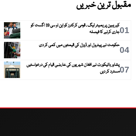
مقبول ترین خبریں
کیریبین پریمیئر لیگ ، قومی کرکٹرز کو این او سی 19 اگست کو
01
جاری کرنے کا فیصلہ
حکومت نے پیٹرول اور ڈیزل کی قیمتوں میں کمی کر دی
04
پشاور ہائیکورٹ نے افغان شہریوں کی عارضی قیام کی درخواستیں
07
مسترد کر دیں