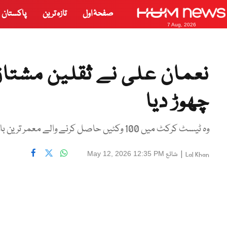
صفحۂ اول
تازہ ترین
پاکستان
7 Aug, 2026
نعمان علی نے ثقلین مشتاق 
چھوڑ دیا
وہ ٹیسٹ کرکٹ میں 100 وکٹیں حاصل کرنے والے معمر ترین باؤلر بھی بن گئے
|
شائع
May 12, 2026 12:35 PM
Lal Khan