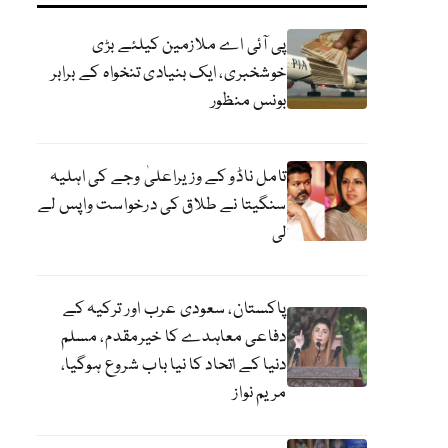
پی آئی اے ملازمین کیلئے بڑی
خوشخبری، ایک بنیادی تنخواہ کے برابر
بونس منظور
تامل ناڈو کے وزیراعلیٰ وجے کی اہلیہ
سنگیتا نے طلاق کی درخواست واپس لے
لی
پاکستان، سعودی عرب اور ترکیہ کے
دفاعی معاہدے کا خیرمقدم، مسلم
دنیا کے اتحاد کا نیا باب شروع ہوگیا،
مریم نواز