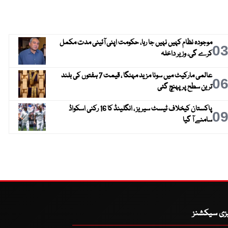
موجودہ نظام کہیں نہیں جا رہا، حکومت اپنی آئینی مدت مکمل
0
کرے گی، وزیر داخلہ
عالمی مارکیٹ میں سونا مزید مہنگا ، قیمت 7 ہفتوں کی بلند
0
ترین سطح پر پہنچ گئی
پاکستان کیخلاف ٹیسٹ سیریز ، انگلینڈ کا 16 رکنی اسکواڈ
0
سامنے آ گیا
یزی سیکشنز