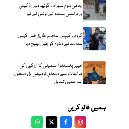
ایدھی ہوم سہراب گوٹھ میں ڈکیتی،
وزیراعلیٰ سندھ نے نوٹس لے لیا
گروپ کیپٹن عاصم طارق قتل کیس،
عدالت نے ملزم کو جیل بھیج دیا
خیبرپختونخوا اسمبلی کا اراکین کی
مراعات سے متعلق ترمیمی بل منظور،
اہم شقیں تبدیل
ہمیں فالو کریں
WhatsApp
Twitter
Facebook
Facebook