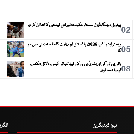
پیٹرول مہنگا، ڈیزل سستا، حکومت نے نئی قیمتوں کا اعلان کر دیا
3
02
ویمنز ایشیا کپ 2026، پاکستان اور بھارت کا مقابلہ دبئی میں ہو
6
05
گا
بانی پی ٹی آئی اور بشریٰ بی بی کی قیدِ تنہائی کیس، دلائل مکمل،
9
08
فیصلہ محفوظ
نیوز کیٹیگریز
انگر