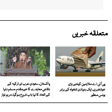
متعلقہ خبریں
پاکستان، سعودی عرب اور ترکیہ کے
پی آئی اے ملازمین کیلئے بڑی
دفاعی معاہدے کا خیرمقدم، مسلم دنیا
خوشخبری، ایک بنیادی تنخواہ کے برابر
کے اتحاد کا نیا باب شروع ہوگیا، مریم نواز
بونس منظور