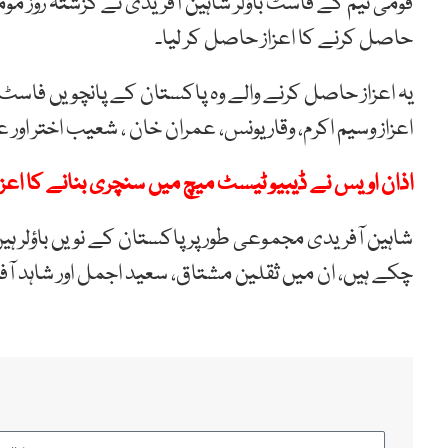
قومی ٹیم کے فاسٹ باؤلر شاہین آفریدی نے گزشتہ روز مو
حاصل کرنے کا اعزاز حاصل کر لیا۔
اعزاز وسیم اکرم، وقار یونس، عمران خان ، شعیب اختر ا
اذان اویس نے ڈیبیو ٹیسٹ میچ میں سنچری بنانے کا اعزا
شاہین آفریدی مجموعی طور پر پاکستان کے نویں باؤلر ہ
چکے ہیں، ان میں ثقلین مشتاق، سعید اجمل اور شاہد آ