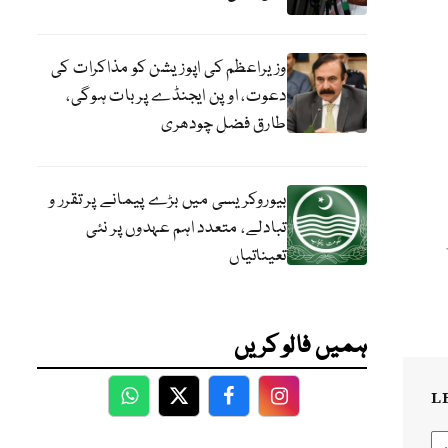
وزیراعظم کی اپوزیشن کو مذاکرات کی
دعوت، اوپن ایجنڈے پر بات ہوگی،
طارق فضل چودھری
بیوروکریسی میں بڑے پیمانے پر تقرر و
تبادلے، متعدد اہم عہدوں پر نئی
تعیناتیاں
ہمیں فالو کریں
L
WhatsApp
Twitter
Facebook
Facebook