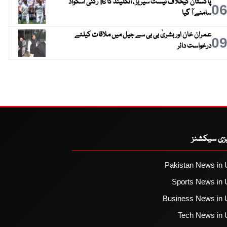
پاکستان کیخلاف ٹیسٹ سیریز ، انگلینڈ کا 16 رکنی اسکواڈ
0
سامنے آ گیا
عمران خان اور بشریٰ بی بی سے جیل میں ملاقات کیلئے
0
درخواست دائر
یزی سیکشنز
Pakistan News in 
Sports News in 
Business News in 
Tech News in 