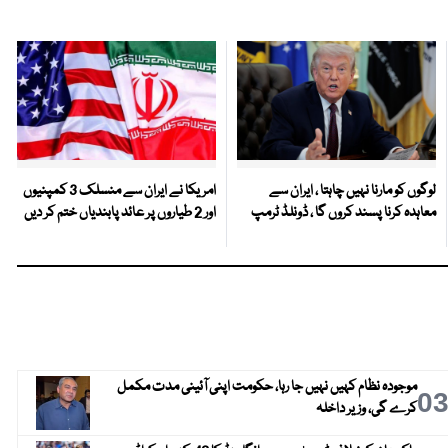
لوگوں کو مارنا نہیں چاہتا ، ایران سے
امریکا نے ایران سے منسلک 3 کمپنیوں
معاہدہ کرنا پسند کروں گا ، ڈونلڈ ٹرمپ
اور 2 طیاروں پر عائد پابندیاں ختم کر دیں
موجودہ نظام کہیں نہیں جا رہا، حکومت اپنی آئینی مدت مکمل
0
کرے گی، وزیر داخلہ