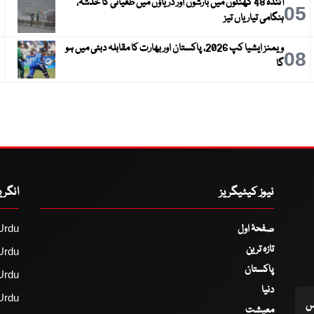
آئندہ 48 گھنٹوں میں بارشوں اور دریاؤں میں طغیانی کا خدشہ،
6
05
ہنگامی تیاریاں تیز
ویمنز ایشیا کپ 2026، پاکستان اور بھارت کا مقابلہ دبئی میں ہو
9
08
گا
نیوز کیٹیگریز
انگر
صفحۂ اول
Urdu
تازہ ترین
Urdu
پاکستان
Urdu
دنیا
Urdu
اس
معیشت