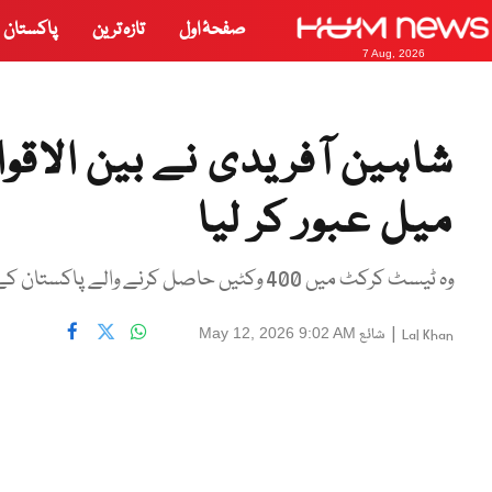
صفحۂ اول
تازہ ترین
پاکستان
7 Aug, 2026
شاہین آفریدی نے بین الاق
میل عبور کر لیا
وہ ٹیسٹ کرکٹ میں 400 وکٹیں حاصل کرنے والے پاکستان کے پانچویں فاسٹ باؤلر ہیں
|
شائع
May 12, 2026 9:02 AM
Lal Khan