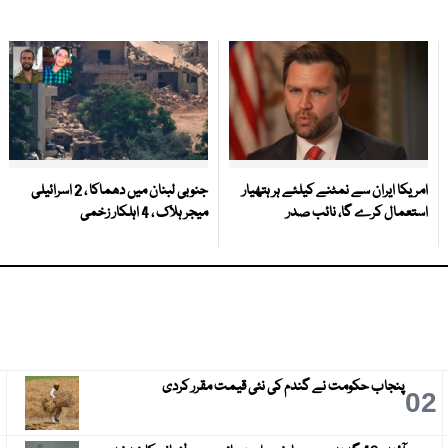
امریکا ایران سے نمٹنے کیلئے ہر ہتھیار
جنوبی لبنان میں دھماکا ، 2 اسرائیلی
استعمال کرے گا، نائب صدر
میجر ہلاک ، 4 اہلکار زخمی
پنجاب حکومت نے گندم کی نئی قیمت مقرر کردی
3
02