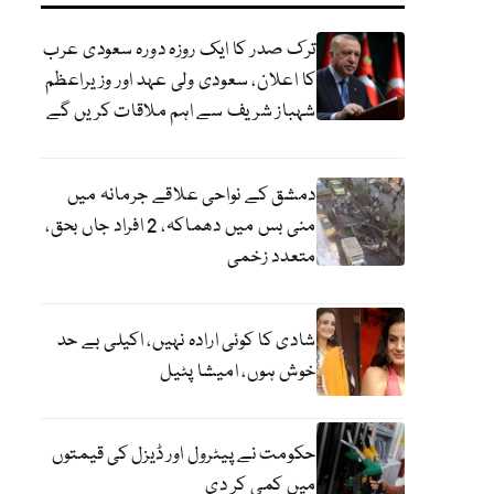
ترک صدر کا ایک روزہ دورہ سعودی عرب
کا اعلان، سعودی ولی عہد اور وزیراعظم
شہباز شریف سے اہم ملاقات کریں گے
دمشق کے نواحی علاقے جرمانہ میں
منی بس میں دھماکہ، 2 افراد جاں بحق،
متعدد زخمی
شادی کا کوئی ارادہ نہیں، اکیلی بے حد
خوش ہوں، امیشا پٹیل
حکومت نے پیٹرول اور ڈیزل کی قیمتوں
میں کمی کر دی