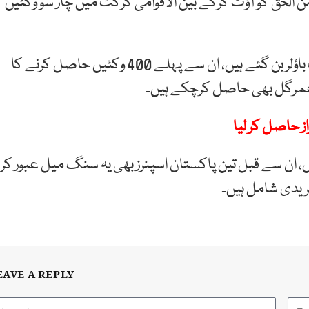
من الحق کو آؤٹ کرکے بین الاقوامی کرکٹ میں چار سو وکٹیں
یہ اعزاز حاصل کرنے والے وہ پاکستان کے پانچویں فاسٹ باؤلر بن گئے ہیں، ان سے پہلے 400 وکٹیں حاصل کرنے کا
ور عمرگل بھی حاصل کرچکے ہیں۔
ز حاصل کر لیا
یں، ان سے قبل تین پاکستان اسپنرز بھی یہ سنگ میل عبور کر
فریدی شامل ہیں۔
EAVE A REPLY