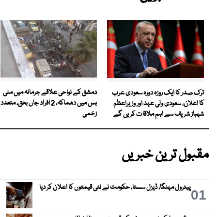
دمشق کے نواحی علاقے جرمانہ میں منی
ترک صدر کا ایک روزہ دورہ سعودی عرب
بس میں دھماکہ، 2 افراد جاں بحق، متعدد
کا اعلان، سعودی ولی عہد اور وزیراعظم
زخمی
شہباز شریف سے اہم ملاقات کریں گے
مقبول ترین خبریں
پیٹرول مہنگا، ڈیزل سستا، حکومت نے نئی قیمتوں کا اعلان کر دیا
01