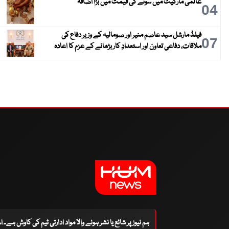
عالمی مارکیٹ میں سونے کی قیمت میں بڑا اضافہ
04
فیلڈ مارشل سید عاصم منیر اور صومالیہ کے وزیر دفاع کی
07
ملاقات، دفاعی تعاون اور استعدادِ کار بڑھانے کے عزم کا اعادہ
ہم نیوز پر شائع یا نشر ہونے والا مواد ادارتی ٹیم کی کاوش ہے۔ 