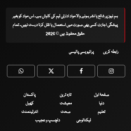
ہم نیوز پر شائع یا نشر ہونے والا مواد ادارتی ٹیم کی کاوش ہے۔ اس مواد کو بغیر
پیشگی اجازت کسی بھی صورت میں استعمال یا نقل کرنا درست نہیں۔ تمام
حقوق محفوظ ہیں © 2026
رابطہ کریں
پرائیویسی پالیسی
WhatsApp
Twitter
Facebook
Faceboo
صفحۂ اول
تازہ ترین
پاکستان
دنیا
معیشت
کھیل
تعلیم
صحت
انٹرٹینمنٹ
ٹیکنالوجی
دلچسپ و عجیب