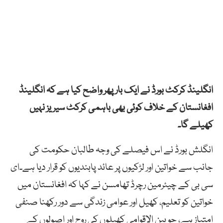
انگلینڈ کرکٹ بورڈ نے ایک بار پھر واضح کیا ہے کہ انگلینڈ
افغانستان کے خلاف کوئی بھی باہمی کرکٹ سیریز نہیں
کھیلے گا۔
انگلش بورڈ نے اس فیصلے کی وجہ طالبان حکومت کی
جانب سے خواتین اور لڑکیوں پر عائد پابندیوں کو قرار دیا ہے۔ای
سی بی کے چیئرمین رچرڈ تھامسن نے کہا کہ افغانستان میں
خواتین کو تعلیم، کھیل اور عوامی زندگی سے دور رکھنا صنفی
امتیاز ہے، جو بین الاقوامی کھیلوں کی روح اور اصولوں کے