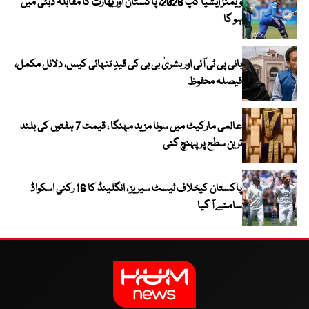
ویمنز ایشیا کپ 2026، پاکستان اور بھارت کا مقابلہ دبئی میں
ہو گا
بانی پی ٹی آئی اور بشریٰ بی بی کی قیدِ تنہائی کیس، دلائل مکمل،
فیصلہ محفوظ
عالمی مارکیٹ میں سونا مزید مہنگا ، قیمت 7 ہفتوں کی بلند
ترین سطح پر پہنچ گئی
پاکستان کیخلاف ٹیسٹ سیریز ، انگلینڈ کا 16 رکنی اسکواڈ
سامنے آ گیا