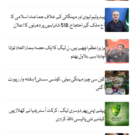
پیٹرولیم لیوی اور مہنگائی کے خلاف جماعت اسلامی کا
آج ملک گیر احتجاج، 510 شاہراہوں پر دھرنوں کا اعلان
وزیراعظم اچھے ہیں، ن لیگ کا ایک حصہ ہمارا اتحاد توڑنا
چاہتا ہے، بلاول بھٹو
کون سی چیز مہنگی ہوئی ،کونسی سستی؟ ہفتہ وار رپورٹ
آگئی
پہلے اپنی پھر دوسری لیگ ، کرکٹ آسٹریلیا نے کھلاڑیوں
کیلئے نئی پالیسی نافذ کر دی