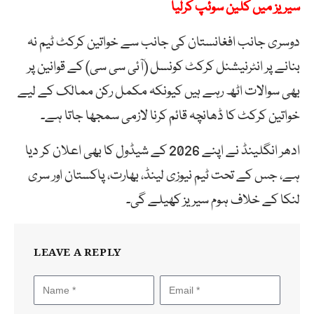
سیریز میں کلین سوئپ کرلیا
دوسری جانب افغانستان کی جانب سے خواتین کرکٹ ٹیم نہ
بنانے پر انٹرنیشنل کرکٹ کونسل (آئی سی سی) کے قوانین پر
بھی سوالات اٹھ رہے ہیں کیونکہ مکمل رکن ممالک کے لیے
خواتین کرکٹ کا ڈھانچہ قائم کرنا لازمی سمجھا جاتا ہے۔
ادھر انگلینڈ نے اپنے 2026 کے شیڈول کا بھی اعلان کر دیا
ہے، جس کے تحت ٹیم نیوزی لینڈ، بھارت، پاکستان اور سری
لنکا کے خلاف ہوم سیریز کھیلے گی۔
LEAVE A REPLY