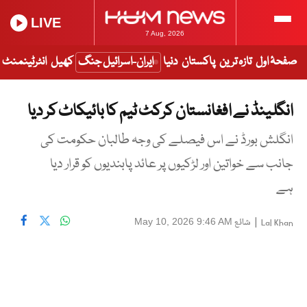
LIVE
7 Aug, 2026
صفحۂ اول
تازہ ترین
پاکستان
دنیا
ایران-اسرائیل جنگ
کھیل
انٹرٹینمنٹ
انگلینڈ نے افغانستان کرکٹ ٹیم کا بائیکاٹ کر دیا
انگلش بورڈ نے اس فیصلے کی وجہ طالبان حکومت کی
جانب سے خواتین اور لڑکیوں پر عائد پابندیوں کو قرار دیا
ہے
|
شائع
May 10, 2026 9:46 AM
Lal Khan