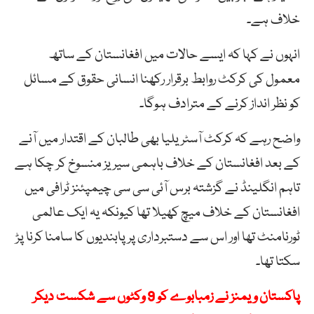
خلاف ہے۔
انہوں نے کہا کہ ایسے حالات میں افغانستان کے ساتھ
معمول کی کرکٹ روابط برقرار رکھنا انسانی حقوق کے مسائل
کو نظر انداز کرنے کے مترادف ہوگا۔
واضح رہے کہ کرکٹ آسٹریلیا بھی طالبان کے اقتدار میں آنے
کے بعد افغانستان کے خلاف باہمی سیریز منسوخ کر چکا ہے
تاہم انگلینڈ نے گزشتہ برس آئی سی سی چیمپئنز ٹرافی میں
افغانستان کے خلاف میچ کھیلا تھا کیونکہ یہ ایک عالمی
ٹورنامنٹ تھا اور اس سے دستبرداری پر پابندیوں کا سامنا کرنا پڑ
سکتا تھا۔
پاکستان ویمنز نے زمبابوے کو 9 وکٹوں سے شکست دیکر