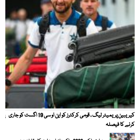
کیریبین پریمیئر لیگ ، قومی کرکٹرز کو این او سی 19 اگست کو جاری
پیٹ
کرنے کا فیصلہ