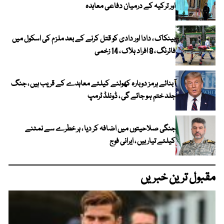
اور ترکیہ کے درمیان دفاعی معاہدہ
بینکاک ، دادا اور دادی کو قتل کرنے کے بعد ملزم کی اسکول میں
فائرنگ ، 8 افراد ہلاک ، 14 زخمی
آبنائے ہرمز دوبارہ کھولنے کیلئے معاہدے کے قریب ہیں ، جنگ
جلد ختم ہو جائے گی ، ڈونلڈ ٹرمپ
جنگی صلاحیتوں میں اضافہ کر دیا ، ہر خطرے سے نمٹنے
کیلئے تیار ہیں ، ایرانی فوج
مقبول ترین خبریں