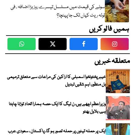
سونے کی قیمت میں مسلسل تیسرے روز بڑا اضافہ ، فی
تولہ ریٹ کہاں تک جا پہنچا؟
ہمیں فالو کریں
WhatsApp
Twitter
Facebook
Faceboo
متعلقہ خبریں
خیبرپختونخوا اسمبلی کا اراکین کی مراعات سے متعلق ترمیمی
بل منظور، اہم شقیں تبدیل
وزیراعظم اچھے ہیں، ن لیگ کا ایک حصہ ہمارا اتحاد توڑنا چاہتا
ہے، بلاول بھٹو
ایک پر حملہ تینوں پر حملہ تصور ہو گا، پاکستان ، سعودی عرب