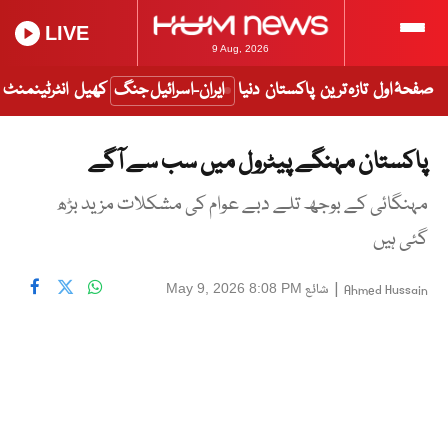
LIVE
9 Aug, 2026
صفحۂ اول
تازہ ترین
پاکستان
دنیا
ایران-اسرائیل جنگ
کھیل
انٹرٹینمنٹ
پاکستان مہنگے پیٹرول میں سب سے آگے
مہنگائی کے بوجھ تلے دبے عوام کی مشکلات مزید بڑھ
گئی ہیں
|
شائع
May 9, 2026 8:08 PM
Ahmed Hussain