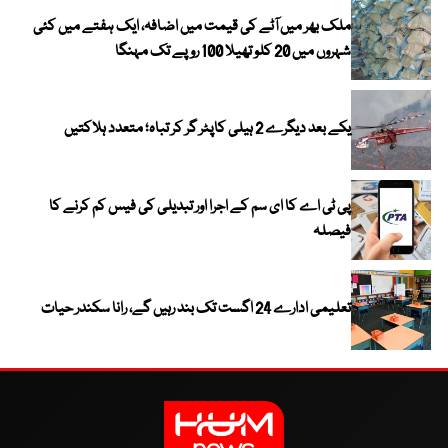
ملک بھر میں آٹے کی قیمت میں اضافہ، ایک ہفتے میں کئی
شہروں میں 20 کلو تھیلا 100 روپے تک مہنگا
یکے بعد دیگرے 2 ہیلی کاپٹر گر کر تباہ؛ متعدد ہلاکتیں
پی ٹی اے کا ای سم کے اجرا اور تبدیلی کی فیس کم کرنے کا
فیصلہ
تعلیمی ادارے 24 اگست تک بند رہیں گے، رانا سکندر حیات