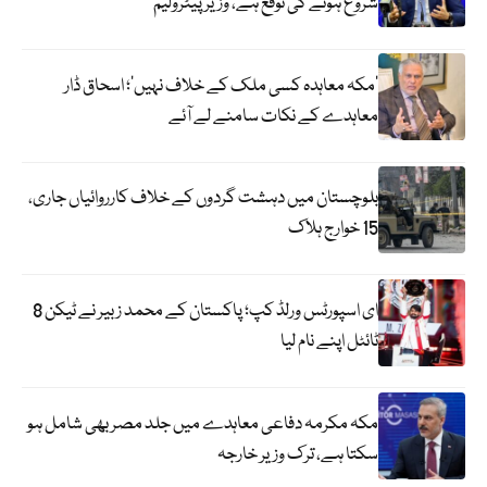
شروع ہونے کی توقع ہے، وزیر پیٹرولیم
‘مکہ معاہدہ کسی ملک کے خلاف نہیں’؛ اسحاق ڈار
معاہدے کے نکات سامنے لے آئے
بلوچستان میں دہشت گردوں کے خلاف کارروائیاں جاری،
15 خوارج ہلاک
ای اسپورٹس ورلڈ کپ؛ پاکستان کے محمد زبیر نے ٹیکن 8
ٹائٹل اپنے نام لیا
مکہ مکرمہ دفاعی معاہدے میں جلد مصر بھی شامل ہو
سکتا ہے، ترک وزیر خارجہ