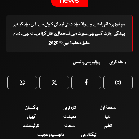
ہم نیوز پر شائع یا نشر ہونے والا مواد ادارتی ٹیم کی کاوش ہے۔ اس مواد کو بغیر
پیشگی اجازت کسی بھی صورت میں استعمال یا نقل کرنا درست نہیں۔ تمام
حقوق محفوظ ہیں © 2026
رابطہ کریں
پرائیویسی پالیسی
WhatsApp
Twitter
Facebook
Faceboo
صفحۂ اول
تازہ ترین
پاکستان
دنیا
معیشت
کھیل
تعلیم
صحت
انٹرٹینمنٹ
ٹیکنالوجی
دلچسپ و عجیب