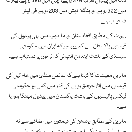
لنکا میں پیٹرول تقریباً 370 روپے، چین میں 360 روپے، بھارت
میں 302 روپے اور بنگلا دیش میں 288 روپے فی لیٹر
دستیاب ہے۔
رپورٹ کے مطابق افغانستان اور مالدیپ میں بھی پیٹرول کی
قیمتیں پاکستان سے کم ہیں، جبکہ ایران میں حکومتی
سبسڈی کے باعث ایندھن انتہائی کم نرخوں پر دستیاب ہے۔
ماہرین معیشت کا کہنا ہے کہ عالمی منڈی میں خام تیل کی
قیمتوں میں اتار چڑھاؤ، روپے کی قدر میں کمی اور حکومتی
ٹیکس پالیسیوں کے باعث پاکستان میں پیٹرول مہنگا ہو رہا
ہے۔
ماہرین کے مطابق ایندھن کی قیمتوں میں اضافے سے نہ
صرف ٹرانسپورٹ کے اخراجات بڑھتے ہیں بلکہ اشیائے