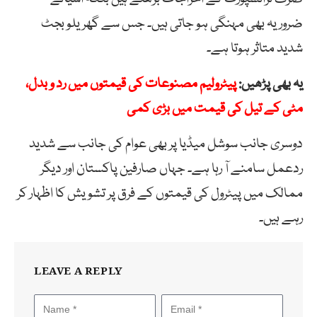
ضروریہ بھی مہنگی ہو جاتی ہیں۔ جس سے گھریلو بجٹ
شدید متاثر ہوتا ہے۔
یہ بھی پڑھیں:
پیٹرولیم مصنوعات کی قیمتوں میں رد و بدل،
مٹی کے تیل کی قیمت میں بڑی کمی
دوسری جانب سوشل میڈیا پر بھی عوام کی جانب سے شدید
ردعمل سامنے آ رہا ہے۔ جہاں صارفین پاکستان اور دیگر
ممالک میں پیٹرول کی قیمتوں کے فرق پر تشویش کا اظہار کر
رہے ہیں۔
LEAVE A REPLY