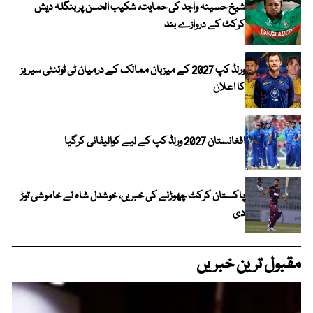
شیخ حسینہ واجد کی حمایت، شکیب الحسن پر بنگلہ دیش
کرکٹ کے دروازے بند
ورلڈ کپ 2027 کے میزبان ممالک کے درمیان ٹی ٹوئنٹی سیریز
کا اعلان
افغانستان 2027 ورلڈ کپ کے لیے کوالیفائی کرگیا
پاکستان کرکٹ چھوڑنے کی خبریں، خوشدل شاہ نے خاموشی توڑ
دی
مقبول ترین خبریں