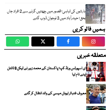
بارشوں کی تباہی؛ قصور میں چھتیں گرنے سے 2 افراد جاں
بحق؛ حیدرآباد میں 3 نوجوان ڈوب گئے
ہمیں فالو کریں
WhatsApp
Twitter
Facebook
Faceboo
متعلقہ خبریں
ای اسپورٹس ورلڈ کپ؛ پاکستان کے محمد زبیر نے ٹیکن 8 ٹائٹل
اپنے نام لیا
معروف فٹبالر لیونل میسی کے والد انتقال کر گئے