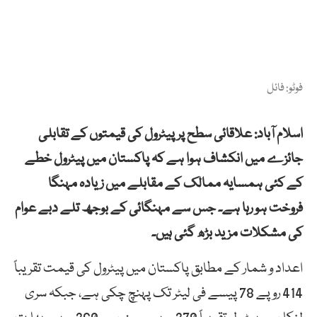
فوٹو: فائل
اسلام آباد: علاقائی سطح پر پیٹرول کی قیمتوں کے تقابلی
جائزے میں انکشاف ہوا ہے کہ پاکستان میں پیٹرول خطے
کے کئی ہمسایہ ممالک کے مقابلے میں زیادہ مہنگا
فروخت ہو رہا ہے۔ جس سے مہنگائی کے بوجھ تلے دبے عوام
کی مشکلات مزید بڑھ گئی ہیں۔
اعداد و شمار کے مطابق پاکستان میں پیٹرول کی قیمت تقریباً
414 روپے 78 پیسے فی لیٹر تک پہنچ چکی ہے، جبکہ سری