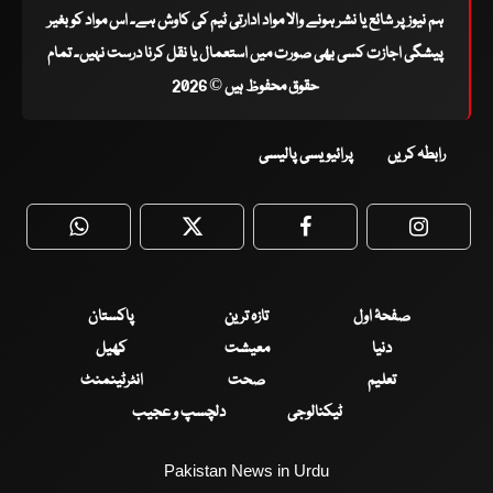
ہم نیوز پر شائع یا نشر ہونے والا مواد ادارتی ٹیم کی کاوش ہے۔ اس مواد کو بغیر
پیشگی اجازت کسی بھی صورت میں استعمال یا نقل کرنا درست نہیں۔ تمام
حقوق محفوظ ہیں © 2026
رابطہ کریں
پرائیویسی پالیسی
WhatsApp
Twitter
Facebook
Faceboo
صفحۂ اول
تازہ ترین
پاکستان
دنیا
معیشت
کھیل
تعلیم
صحت
انٹرٹینمنٹ
ٹیکنالوجی
دلچسپ و عجیب
Pakistan News in Urdu