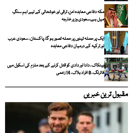
مکہ دفاعی معاہدہ امن، ترقی اور خوشحالی کے لیے اہم سنگِ
میل ہے،سعودی وزیر خارجہ
ایک پر حملہ تینوں پر حملہ تصور ہو گا، پاکستان ، سعودی عرب
اور ترکیہ کے درمیان دفاعی معاہدہ
بینکاک ، دادا اور دادی کو قتل کرنے کے بعد ملزم کی اسکول میں
فائرنگ ، 8 افراد ہلاک ، 14 زخمی
مقبول ترین خبریں