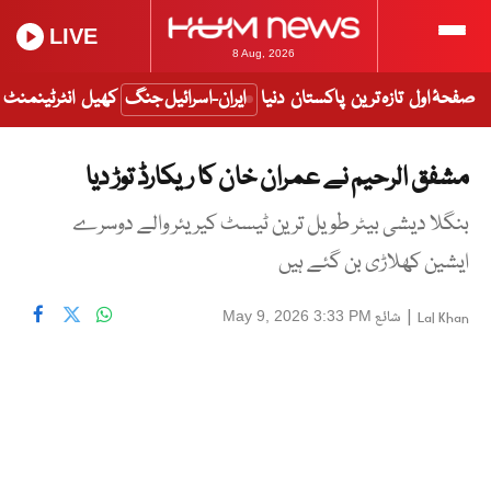
LIVE
8 Aug, 2026
صفحۂ اول
تازہ ترین
پاکستان
دنیا
ایران-اسرائیل جنگ
کھیل
انٹرٹینمنٹ
مشفق الرحیم نے عمران خان کا ریکارڈ توڑ دیا
بنگلا دیشی بیٹر طویل ترین ٹیسٹ کیریئر والے دوسرے
ایشین کھلاڑی بن گئے ہیں
|
شائع
May 9, 2026 3:33 PM
Lal Khan