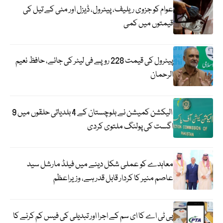
عوام کو جزوی ریلیف، پیٹرول، ڈیزل اور مٹی کے تیل کی
قیمتوں میں کمی
پیٹرول کی قیمت 228 روپے فی لیٹر کی جائے، حافظ نعیم
الرحمان
الیکشن کمیشن نے بلوچستان کے 4 بلدیاتی حلقوں میں 9
اگست کی پولنگ ملتوی کردی
معاہدے کو عملی شکل دینے میں فیلڈ مارشل سید
عاصم منیر کا کردار قابل قدر ہے، وزیراعظم
پی ٹی اے کا ای سم کے اجرا اور تبدیلی کی فیس کم کرنے کا