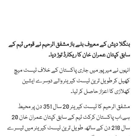
بنگلا دیش کے معروف بلے باز مشفق الرحیم نے قومی ٹیم کے
سابق کپتان عمران خان کا ریکارڈ توڑ دیا۔
انہوں نے میرپور میں جاری پاکستان کے خلاف ٹیسٹ میچ
کھیل کر طویل ترین ٹیسٹ کیریئر والے دوسرے ایشین
کھلاڑی کا اعزاز حاصل کر لیا۔
مشفق الرحیم کا ٹیسٹ کیریئر 20 سال 351 دن پر محیط
ہے،اب پاکستان کرکٹ ٹیم کے سابق کپتان عمران خان 20
سال 218 دن کے ساتھ طویل ترین ٹیسٹ کیریئر میں تیسرے