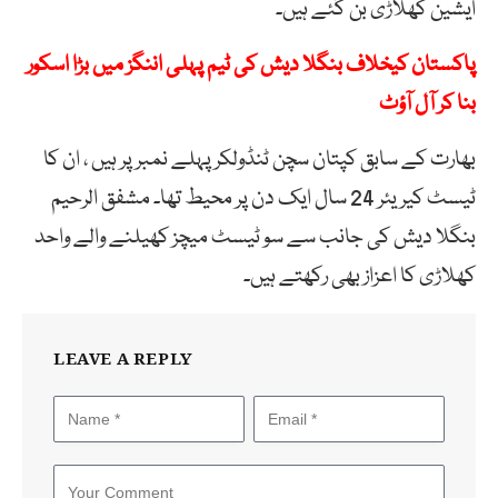
ایشین کھلاڑی بن گئے ہیں۔
پاکستان کیخلاف بنگلا دیش کی ٹیم پہلی اننگز میں بڑا اسکور
بنا کر آل آؤٹ
بھارت کے سابق کپتان سچن ٹنڈولکر پہلے نمبر پر ہیں ، ان کا
ٹیسٹ کیریئر 24 سال ایک دن پر محیط تھا۔ مشفق الرحیم
بنگلا دیش کی جانب سے سو ٹیسٹ میچز کھیلنے والے واحد
کھلاڑی کا اعزاز بھی رکھتے ہیں۔
LEAVE A REPLY