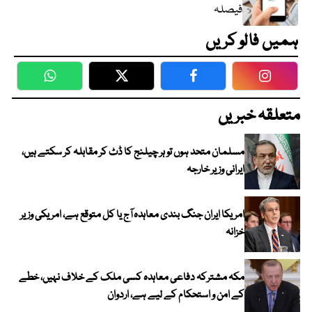
فیصلہ
ہمیں فالو کریں
WhatsApp
Twitter
Facebook
Faceboo
متعلقہ خبریں
مسلمان متحد ہوں تو ہر چیلنج کا ڈٹ کر مقابلہ کر سکتے ہیں،
ایرانی وزیر خارجہ
امریکا ایران جنگ بندی معاہدہ آج یا کل متوقع ہے، امریکی وزیر
خزانہ
مکہ مشترکہ دفاعی معاہدہ کسی ملک کے خلاف نہیں، خطے
کے امن و استحکام کے لیے ہے، اردوان