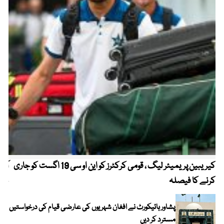
کیریبین پریمیئر لیگ ، قومی کرکٹرز کو این او سی 19 اگست کو جاری
آز
کرنے کا فیصلہ
چھی
پشاور ہائیکورٹ نے افغان شہریوں کی عارضی قیام کی درخواستیں
مسترد کر دیں