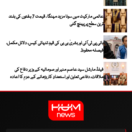
عالمی مارکیٹ میں سونا مزید مہنگا ، قیمت 7 ہفتوں کی بلند
ترین سطح پر پہنچ گئی
بانی پی ٹی آئی اور بشریٰ بی بی کی قیدِ تنہائی کیس، دلائل مکمل،
فیصلہ محفوظ
فیلڈ مارشل سید عاصم منیر اور صومالیہ کے وزیر دفاع کی
ملاقات، دفاعی تعاون اور استعدادِ کار بڑھانے کے عزم کا اعادہ